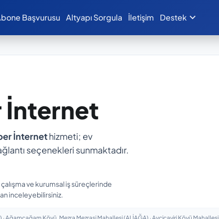
expand_more
bone Başvurusu
Altyapı Sorgula
İletişim
Destek
r İnternet
iber İnternet
hizmeti; ev
ı bağlantı seçenekleri sunmaktadır.
n çalışma ve kurumsal iş süreçlerinde
an inceleyebilirsiniz.
ğamçağam Köyü, Mezra Mezrasi Mahallesi (ALİAĞA) · Avciçayiri Köyü Mahallesi (ALİ