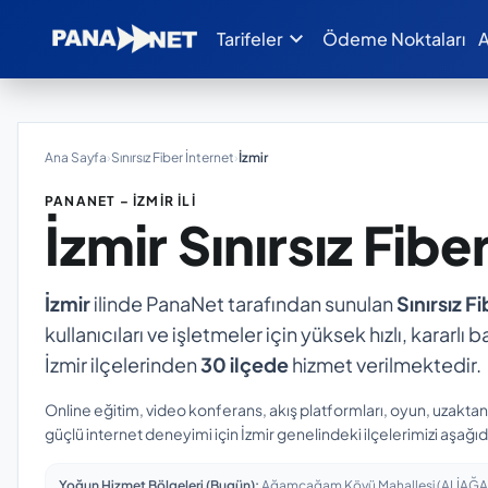
expand_more
Tarifeler
Ödeme Noktaları
A
Ana Sayfa
›
Sınırsız Fiber İnternet
›
İzmir
PANANET – İZMIR İLI
İzmir
Sınırsız Fibe
İzmir
ilinde PanaNet tarafından sunulan
Sınırsız F
kullanıcıları ve işletmeler için yüksek hızlı, kararl
İzmir ilçelerinden
30 ilçede
hizmet verilmektedir.
Online eğitim, video konferans, akış platformları, oyun, uzakta
güçlü internet deneyimi için İzmir genelindeki ilçelerimizi aşağıd
Yoğun Hizmet Bölgeleri (Bugün):
Ağamçağam Köyü Mahallesi (ALİAĞA) · A