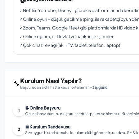
✓
Netflix, YouTube, Disney+ gibi akış platformlarında kesinti
✓
Online oyun – düşük gecikme (ping) ile rekabetçi oyun de
✓
Zoom, Teams, Google Meet gibi platformlarda HD video 
✓
Online eğitim, e-Devlet ve bankacılık işlemleri
✓
Çok cihazlı ev ağı (akıllı TV, tablet, telefon, laptop)
Kurulum Nasıl Yapılır?
🔧
Başvurudan aktif hatta kadar ortalama
1–3 iş günü
.
📝
Online Başvuru
1
Online başvurunuzu oluşturun; adres, paket ve hizmet türü seçimleri
📅
Kurulum Randevusu
2
Size uygun bir tarihte saha kurulum ekibi gönderilir; randevu SMS ile bi