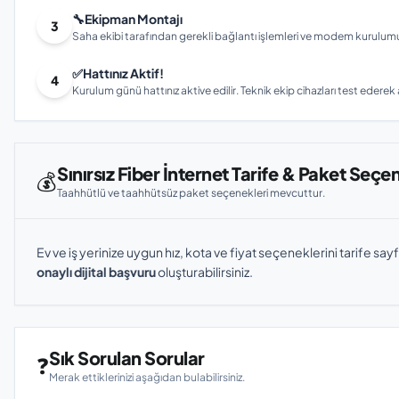
🔧
Ekipman Montajı
3
Saha ekibi tarafından gerekli bağlantı işlemleri ve modem kurulumu gerç
✅
Hattınız Aktif!
4
Kurulum günü hattınız aktive edilir. Teknik ekip cihazları test ederek ay
Sınırsız Fiber İnternet Tarife & Paket Seçe
💰
Taahhütlü ve taahhütsüz paket seçenekleri mevcuttur.
Ev ve iş yerinize uygun hız, kota ve fiyat seçeneklerini tarife sayf
onaylı dijital başvuru
oluşturabilirsiniz.
Sık Sorulan Sorular
❓
Merak ettiklerinizi aşağıdan bulabilirsiniz.