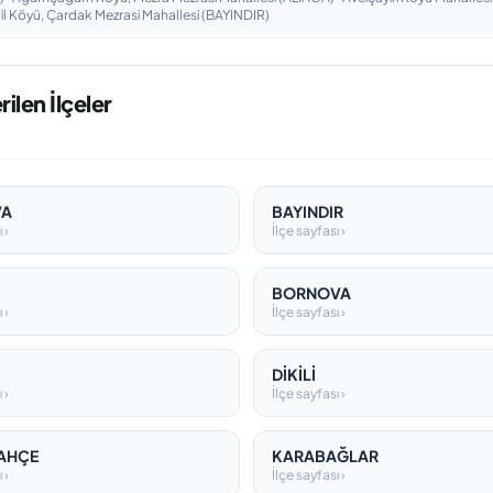
ğil Köyü, Çardak Mezrasi Mahallesi (BAYINDIR)
rilen İlçeler
VA
BAYINDIR
 ›
İlçe sayfası ›
BORNOVA
 ›
İlçe sayfası ›
DİKİLİ
 ›
İlçe sayfası ›
AHÇE
KARABAĞLAR
 ›
İlçe sayfası ›