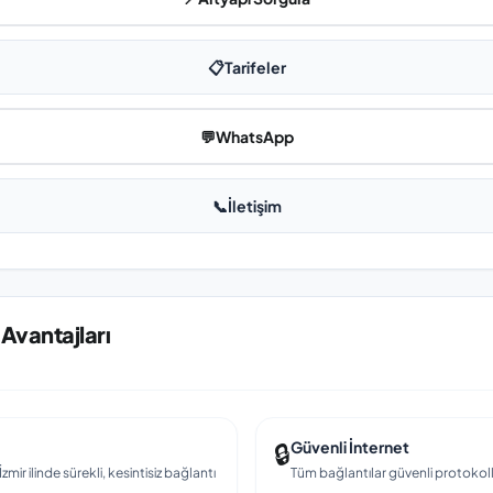
📋
Tarifeler
💬
WhatsApp
📞
İletişim
 Avantajları
🔒
Güvenli İnternet
mir ilinde sürekli, kesintisiz bağlantı
Tüm bağlantılar güvenli protokollerl