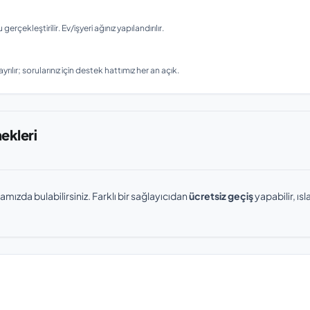
ekleştirilir. Ev/işyeri ağınız yapılandırılır.
rılır; sorularınız için destek hattımız her an açık.
nekleri
amızda bulabilirsiniz. Farklı bir sağlayıcıdan
ücretsiz geçiş
yapabilir, ı