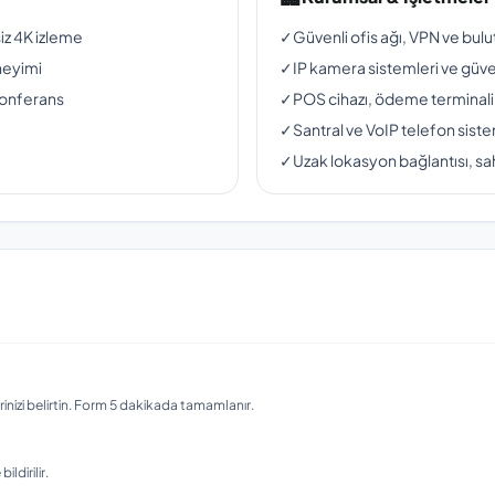
siz 4K izleme
✓
Güvenli ofis ağı, VPN ve bul
neyimi
✓
IP kamera sistemleri ve güven
konferans
✓
POS cihazı, ödeme terminali
✓
Santral ve VoIP telefon siste
✓
Uzak lokasyon bağlantısı, sah
nizi belirtin. Form 5 dakikada tamamlanır.
ldirilir.