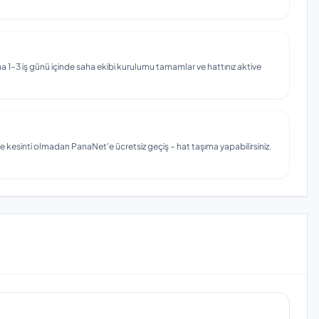
 1–3 iş günü içinde saha ekibi kurulumu tamamlar ve hattınız aktive
e kesinti olmadan PanaNet'e ücretsiz geçiş – hat taşıma yapabilirsiniz.