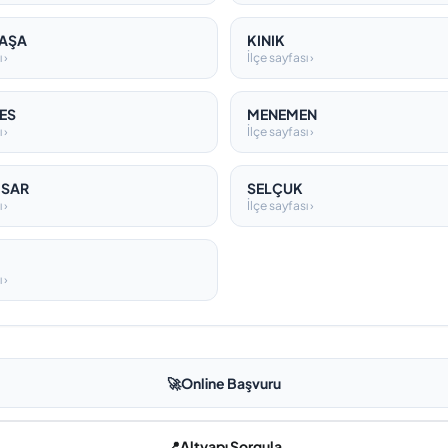
AŞA
KINIK
 ›
İlçe sayfası ›
ES
MENEMEN
 ›
İlçe sayfası ›
İSAR
SELÇUK
 ›
İlçe sayfası ›
 ›
🚀
Online Başvuru
📍
Altyapı Sorgula