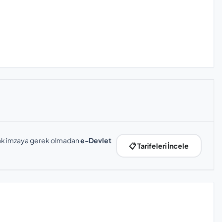
slak imzaya gerek olmadan
e-Devlet
📋 Tarifeleri İncele