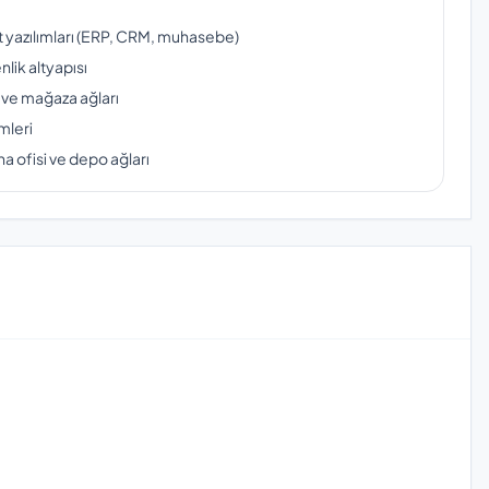
ut yazılımları (ERP, CRM, muhasebe)
lik altyapısı
 ve mağaza ağları
mleri
a ofisi ve depo ağları