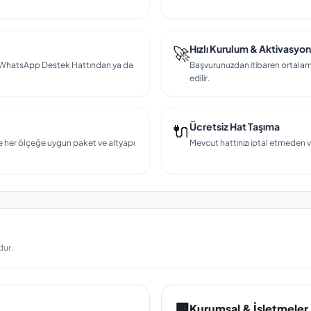
🚀
Hızlı Kurulum & Aktivasyon
en, WhatsApp Destek Hattından ya da
Başvurunuzdan itibaren ortalama
edilir.
🔌
Ücretsiz Hat Taşıma
e her ölçeğe uygun paket ve altyapı
Mevcut hattınızı iptal etmeden v
dur.
🏢
Kurumsal & İşletmeler