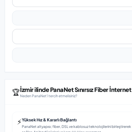
İzmir ilinde PanaNet Sınırsız Fiber İnternet
🏆
Neden PanaNet'i tercih etmelisiniz?
⚡
Yüksek Hız & Kararlı Bağlantı
PanaNet altyapısı; fiber, DSL ve kablosuz teknolojilerini birleştirerek İz