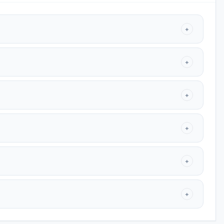
+
+
+
+
+
+