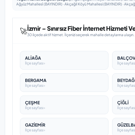
Ağyüz Mahallesi̇ (BAYINDIR) · Akçağil Köyü Mahallesi (BAYINDIR) · Akça
İzmir – Sınırsız Fiber İnternet Hizmeti Ve
🚀
30 ilçede aktif hizmet. İlçenizi seçerek mahalle detaylarına ulaşın.
ALİAĞA
BALÇO
İlçe sayfası ›
İlçe sayfası
BERGAMA
BEYDAĞ
İlçe sayfası ›
İlçe sayfası
ÇEŞME
ÇİĞLİ
İlçe sayfası ›
İlçe sayfası
GAZİEMİR
GÜZELB
İlçe sayfası ›
İlçe sayfası