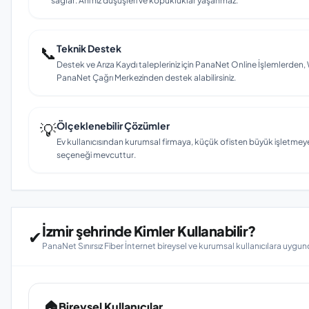
sağlar. Ani hız düşüşleri ve kopukluklar yaşanmaz.
📞
Teknik Destek
Destek ve Arıza Kaydı talepleriniz için PanaNet Online İşlemlerd
PanaNet Çağrı Merkezinden destek alabilirsiniz.
💡
Ölçeklenebilir Çözümler
Ev kullanıcısından kurumsal firmaya, küçük ofisten büyük işletmey
seçeneği mevcuttur.
İzmir şehrinde Kimler Kullanabilir?
✔
PanaNet Sınırsız Fiber İnternet bireysel ve kurumsal kullanıcılara uygun
🏠
Bireysel Kullanıcılar