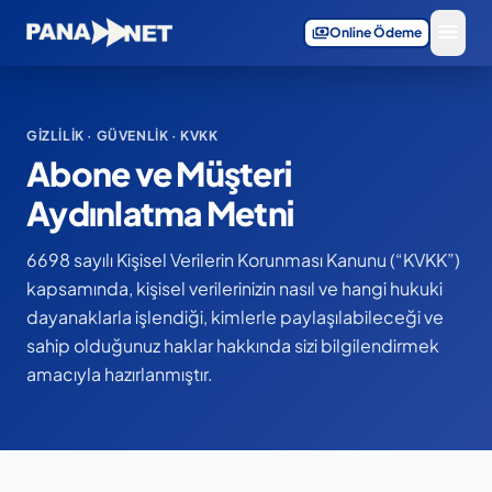
menu
payments
Online Ödeme
GIZLILIK · GÜVENLIK · KVKK
Abone ve Müşteri
Aydınlatma Metni
6698 sayılı Kişisel Verilerin Korunması Kanunu (“KVKK”)
kapsamında, kişisel verilerinizin nasıl ve hangi hukuki
dayanaklarla işlendiği, kimlerle paylaşılabileceği ve
sahip olduğunuz haklar hakkında sizi bilgilendirmek
amacıyla hazırlanmıştır.