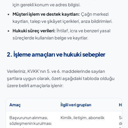
için gerekli konum ve adres bilgisi.
Müşteri işlem ve destek kayıtları:
Çağrı merkezi
kayıtları, talep ve şikâyet içerikleri, arıza bildirimleri.
Hukuki süreç verileri:
İhtilaf, icra ve benzeri yasal
süreçlerde kullanılan belge ve kayıtlar.
2. İşleme amaçları ve hukuki sebepler
Verileriniz, KVKK’nın 5. ve 6. maddelerinde sayılan
şartlara uygun olarak, özeti aşağıdaki tabloda olduğu
üzere belirli amaçlarla işlenir:
Amaç
İlgili veri grupları
Huku
Başvurunun alınması,
Kimlik, iletişim, abonelik
Sözl
sözleşmenin kurulması
doğr