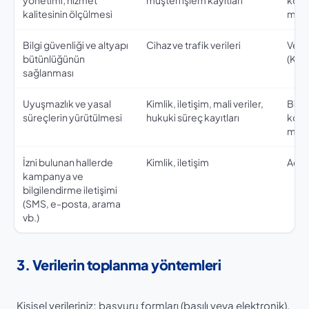
yönetimi; hizmet
müşteri işlem kayıtları
koru
kalitesinin ölçülmesi
m. 5
Bilgi güvenliği ve altyapı
Cihaz ve trafik verileri
Veri
bütünlüğünün
(KVK
sağlanması
Uyuşmazlık ve yasal
Kimlik, iletişim, mali veriler,
Bir h
süreçlerin yürütülmesi
hukuki süreç kayıtları
koru
m. 5
İzni bulunan hallerde
Kimlik, iletişim
Açık 
kampanya ve
bilgilendirme iletişimi
(SMS, e-posta, arama
vb.)
3. Verilerin toplanma yöntemleri
Kişisel verileriniz; başvuru formları (basılı veya elektronik),