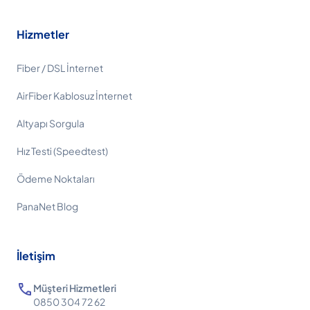
Hizmetler
Fiber / DSL İnternet
AirFiber Kablosuz İnternet
Altyapı Sorgula
Hız Testi (Speedtest)
Ödeme Noktaları
PanaNet Blog
İletişim
call
Müşteri Hizmetleri
0850 304 72 62