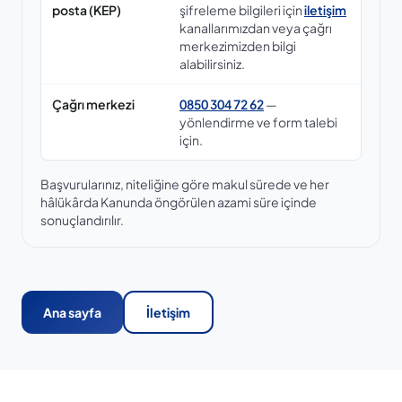
posta (KEP)
şifreleme bilgileri için
iletişim
kanallarımızdan veya çağrı
merkezimizden bilgi
alabilirsiniz.
Çağrı merkezi
0850 304 72 62
—
yönlendirme ve form talebi
için.
Başvurularınız, niteliğine göre makul sürede ve her
hâlükârda Kanunda öngörülen azami süre içinde
sonuçlandırılır.
Ana sayfa
İletişim