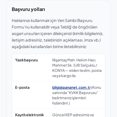
Başvuru yolları
Haklarınızı kullanmak için Veri Sahibi Başvuru
Formu’nu kullanabilir veya Tebliğ’de öngörülen
asgari unsurları içeren dilekçenizi (kimlik bilgileriniz,
iletişim adresiniz, talebinizin açıklaması, imza vb.)
aşağıdaki kanallardan birine iletebilirsiniz:
Yazılı başvuru
Nişantaş Mah. Hekim Hacı
Mehmet Sk. 5/B Selçuklu /
KONYA — elden teslim, posta
veya kargo ile.
E-posta
bilgi@pananet.com.tr
(Konu
satırında “KVKK Başvurusu”
belirtmeniz işlemleri
hızlandırır.)
Kayıtlı elektronik
Güncel KEP adresimiz ve