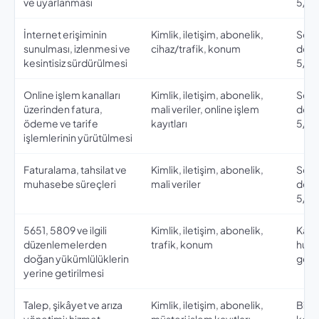
ve uyarlanması
5/2-
İnternet erişiminin
Kimlik, iletişim, abonelik,
Sözl
sunulması, izlenmesi ve
cihaz/trafik, konum
doğr
kesintisiz sürdürülmesi
5/2-
Online işlem kanalları
Kimlik, iletişim, abonelik,
Sözl
üzerinden fatura,
mali veriler, online işlem
doğr
ödeme ve tarife
kayıtları
5/2-
işlemlerinin yürütülmesi
Faturalama, tahsilat ve
Kimlik, iletişim, abonelik,
Sözl
muhasebe süreçleri
mali veriler
doğr
5/2-
5651, 5809 ve ilgili
Kimlik, iletişim, abonelik,
Kanu
düzenlemelerden
trafik, konum
huku
doğan yükümlülüklerin
getir
yerine getirilmesi
Talep, şikâyet ve arıza
Kimlik, iletişim, abonelik,
Bir h