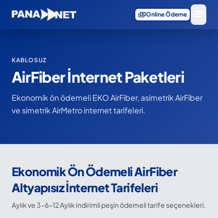
menu
payments
Online Ödeme
KABLOSUZ
AirFiber İnternet Paketleri
Ekonomik ön ödemeli EKO AirFiber, asimetrik AirFiber
ve simetrik AirMetro internet tarifeleri.
Ekonomik Ön Ödemeli AirFiber
Altyapısız İnternet Tarifeleri
Aylık ve 3-6-12 Aylık indirimli peşin ödemeli tarife seçenekleri.