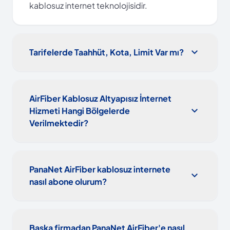
kablosuz internet teknolojisidir.
expand_more
Tarifelerde Taahhüt, Kota, Limit Var mı?
AirFiber Kablosuz Altyapısız İnternet
expand_more
Hizmeti Hangi Bölgelerde
Verilmektedir?
PanaNet AirFiber kablosuz internete
expand_more
nasıl abone olurum?
Başka firmadan PanaNet AirFiber'e nasıl