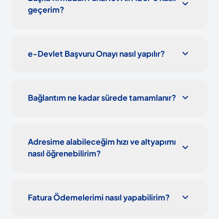
expand_more
geçerim?
expand_more
e-Devlet Başvuru Onayı nasıl yapılır?
expand_more
Bağlantım ne kadar sürede tamamlanır?
Adresime alabileceğim hızı ve altyapımı
expand_more
nasıl öğrenebilirim?
expand_more
Fatura Ödemelerimi nasıl yapabilirim?