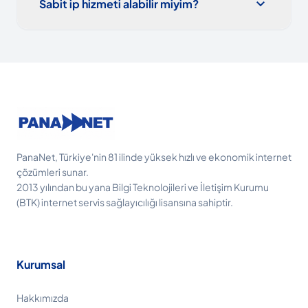
expand_more
Sabit ip hizmeti alabilir miyim?
PanaNet, Türkiye'nin 81 ilinde yüksek hızlı ve ekonomik internet
çözümleri sunar.
2013 yılından bu yana Bilgi Teknolojileri ve İletişim Kurumu
(BTK) internet servis sağlayıcılığı lisansına sahiptir.
Kurumsal
Hakkımızda