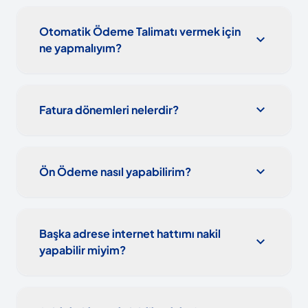
Otomatik Ödeme Talimatı vermek için
expand_more
ne yapmalıyım?
expand_more
Fatura dönemleri nelerdir?
expand_more
Ön Ödeme nasıl yapabilirim?
Başka adrese internet hattımı nakil
expand_more
yapabilir miyim?