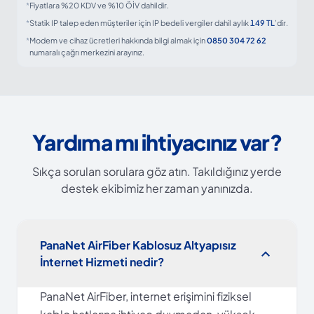
*
Fiyatlara %20 KDV ve %10 ÖİV dahildir.
*
Statik IP talep eden müşteriler için IP bedeli vergiler dahil aylık
149 TL
’dir.
*
Modem ve cihaz ücretleri hakkında bilgi almak için
0850 304 72 62
numaralı çağrı merkezini arayınız.
Yardıma mı ihtiyacınız var?
Sıkça sorulan sorulara göz atın. Takıldığınız yerde
destek ekibimiz her zaman yanınızda.
PanaNet AirFiber Kablosuz Altyapısız
expand_more
İnternet Hizmeti nedir?
PanaNet AirFiber, internet erişimini fiziksel