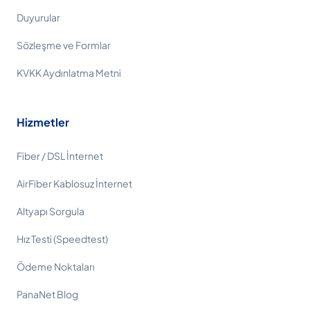
Duyurular
Sözleşme ve Formlar
KVKK Aydınlatma Metni
Hizmetler
Fiber / DSL İnternet
AirFiber Kablosuz İnternet
Altyapı Sorgula
Hız Testi (Speedtest)
Ödeme Noktaları
PanaNet Blog