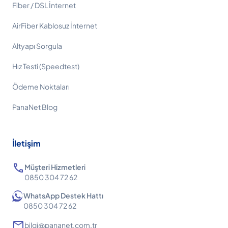
Fiber / DSL İnternet
AirFiber Kablosuz İnternet
Altyapı Sorgula
Hız Testi (Speedtest)
Ödeme Noktaları
PanaNet Blog
İletişim
call
Müşteri Hizmetleri
0850 304 72 62
WhatsApp Destek Hattı
0850 304 72 62
mail
bilgi@pananet.com.tr