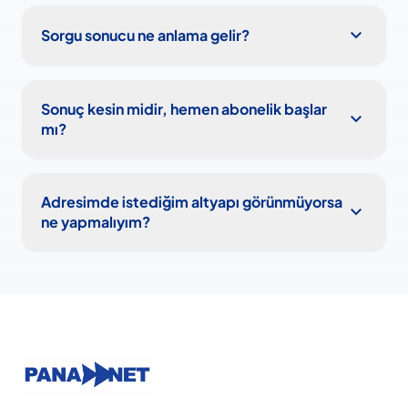
expand_more
Sorgu sonucu ne anlama gelir?
Sonuç kesin midir, hemen abonelik başlar
expand_more
mı?
Adresimde istediğim altyapı görünmüyorsa
expand_more
ne yapmalıyım?