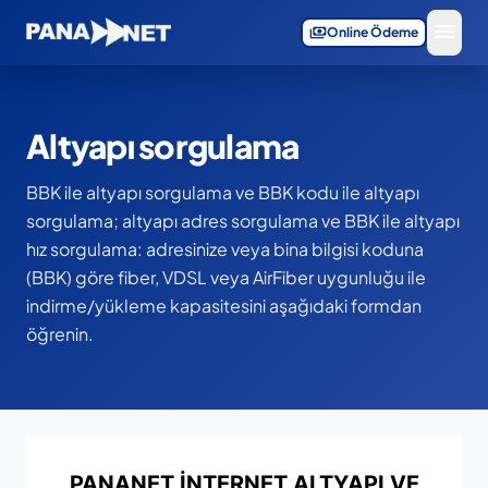
menu
payments
Online Ödeme
Altyapı sorgulama
BBK ile altyapı sorgulama ve BBK kodu ile altyapı
sorgulama; altyapı adres sorgulama ve BBK ile altyapı
hız sorgulama: adresinize veya bina bilgisi koduna
(BBK) göre fiber, VDSL veya AirFiber uygunluğu ile
indirme/yükleme kapasitesini aşağıdaki formdan
öğrenin.