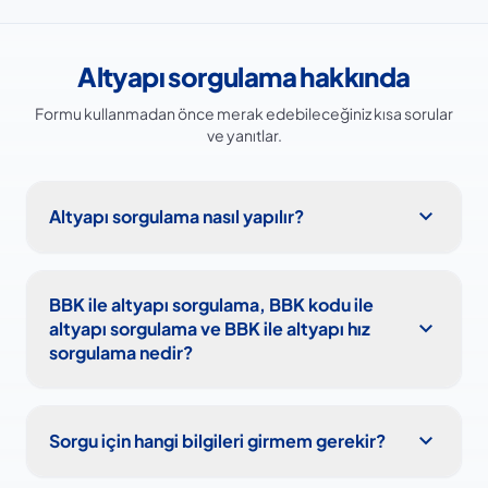
Altyapı sorgulama hakkında
Formu kullanmadan önce merak edebileceğiniz kısa sorular
ve yanıtlar.
expand_more
Altyapı sorgulama nasıl yapılır?
BBK ile altyapı sorgulama, BBK kodu ile
expand_more
altyapı sorgulama ve BBK ile altyapı hız
sorgulama nedir?
expand_more
Sorgu için hangi bilgileri girmem gerekir?