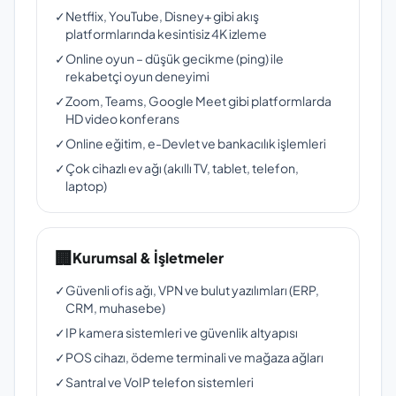
✓
Netflix, YouTube, Disney+ gibi akış
platformlarında kesintisiz 4K izleme
✓
Online oyun – düşük gecikme (ping) ile
rekabetçi oyun deneyimi
✓
Zoom, Teams, Google Meet gibi platformlarda
HD video konferans
✓
Online eğitim, e-Devlet ve bankacılık işlemleri
✓
Çok cihazlı ev ağı (akıllı TV, tablet, telefon,
laptop)
🏢
Kurumsal & İşletmeler
✓
Güvenli ofis ağı, VPN ve bulut yazılımları (ERP,
CRM, muhasebe)
✓
IP kamera sistemleri ve güvenlik altyapısı
✓
POS cihazı, ödeme terminali ve mağaza ağları
✓
Santral ve VoIP telefon sistemleri