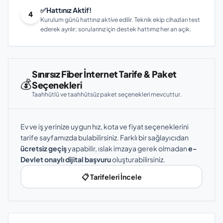
✅
Hattınız Aktif!
4
Kurulum günü hattınız aktive edilir. Teknik ekip cihazları test
ederek ayrılır; sorularınız için destek hattımız her an açık.
Sınırsız Fiber İnternet Tarife & Paket
💰
Seçenekleri
Taahhütlü ve taahhütsüz paket seçenekleri mevcuttur.
Ev ve iş yerinize uygun hız, kota ve fiyat seçeneklerini
tarife sayfamızda bulabilirsiniz. Farklı bir sağlayıcıdan
ücretsiz geçiş
yapabilir, ıslak imzaya gerek olmadan
e-
Devlet onaylı dijital başvuru
oluşturabilirsiniz.
📋 Tarifeleri İncele