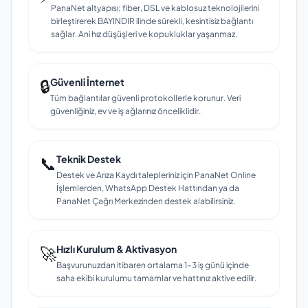
PanaNet altyapısı; fiber, DSL ve kablosuz teknolojilerini
birleştirerek BAYINDIR ilinde sürekli, kesintisiz bağlantı
sağlar. Ani hız düşüşleri ve kopukluklar yaşanmaz.
🔒
Güvenli İnternet
Tüm bağlantılar güvenli protokollerle korunur. Veri
güvenliğiniz, ev ve iş ağlarınız önceliklidir.
📞
Teknik Destek
Destek ve Arıza Kaydı talepleriniz için PanaNet Online
İşlemlerden, WhatsApp Destek Hattından ya da
PanaNet Çağrı Merkezinden destek alabilirsiniz.
🚀
Hızlı Kurulum & Aktivasyon
Başvurunuzdan itibaren ortalama 1–3 iş günü içinde
saha ekibi kurulumu tamamlar ve hattınız aktive edilir.