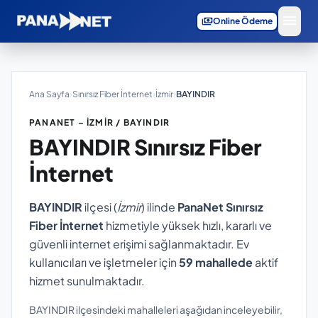
menu
payments
Online Ödeme
Ana Sayfa
›
Sınırsız Fiber İnternet
›
İzmir
›
BAYINDIR
PANANET – İZMIR / BAYINDIR
BAYINDIR
Sınırsız Fiber
İnternet
BAYINDIR
ilçesi (
İzmir
) ilinde
PanaNet Sınırsız
Fiber İnternet
hizmetiyle yüksek hızlı, kararlı ve
güvenli internet erişimi sağlanmaktadır. Ev
kullanıcıları ve işletmeler için
59 mahallede
aktif
hizmet sunulmaktadır.
BAYINDIR ilçesindeki mahalleleri aşağıdan inceleyebilir,