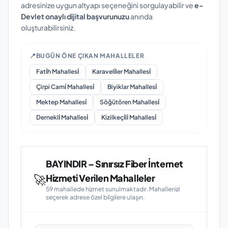
adresinize uygun altyapı seçeneğini sorgulayabilir ve
e-
Devlet onaylı dijital başvurunuzu
anında
oluşturabilirsiniz.
📍
BUGÜN ÖNE ÇIKAN MAHALLELER
Fati̇h Mahallesi̇
Karaveli̇ler Mahallesi̇
Çirpi Cami̇ Mahallesi̇
Biyiklar Mahallesi̇
Mektep Mahallesi̇
Söğütören Mahallesi̇
Dernekli̇ Mahallesi̇
Kizilkeçi̇li̇ Mahallesi̇
BAYINDIR – Sınırsız Fiber İnternet
🚀
Hizmeti Verilen Mahalleler
59 mahallede hizmet sunulmaktadır. Mahallenizi
seçerek adrese özel bilgilere ulaşın.