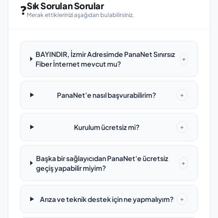
Sık Sorulan Sorular
❓
Merak ettiklerinizi aşağıdan bulabilirsiniz.
BAYINDIR, İzmir Adresimde PanaNet Sınırsız
+
Fiber İnternet mevcut mu?
PanaNet'e nasıl başvurabilirim?
+
Kurulum ücretsiz mi?
+
Başka bir sağlayıcıdan PanaNet'e ücretsiz
+
geçiş yapabilir miyim?
Arıza ve teknik destek için ne yapmalıyım?
+