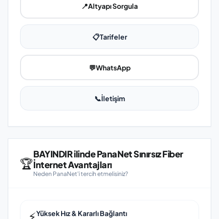
📍
Altyapı Sorgula
📋
Tarifeler
💬
WhatsApp
📞
İletişim
BAYINDIR ilinde PanaNet Sınırsız Fiber
🏆
İnternet Avantajları
Neden PanaNet'i tercih etmelisiniz?
⚡
Yüksek Hız & Kararlı Bağlantı