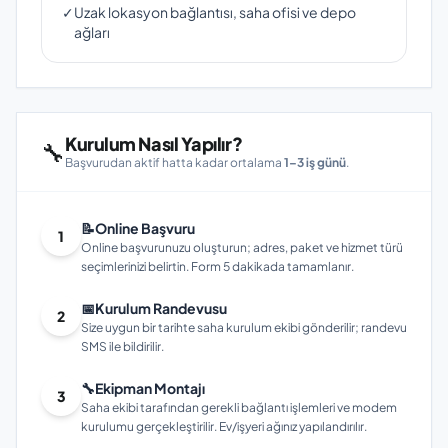
✓
Uzak lokasyon bağlantısı, saha ofisi ve depo
ağları
Kurulum Nasıl Yapılır?
🔧
Başvurudan aktif hatta kadar ortalama
1–3 iş günü
.
📝
Online Başvuru
1
Online başvurunuzu oluşturun; adres, paket ve hizmet türü
seçimlerinizi belirtin. Form 5 dakikada tamamlanır.
📅
Kurulum Randevusu
2
Size uygun bir tarihte saha kurulum ekibi gönderilir; randevu
SMS ile bildirilir.
🔧
Ekipman Montajı
3
Saha ekibi tarafından gerekli bağlantı işlemleri ve modem
kurulumu gerçekleştirilir. Ev/işyeri ağınız yapılandırılır.