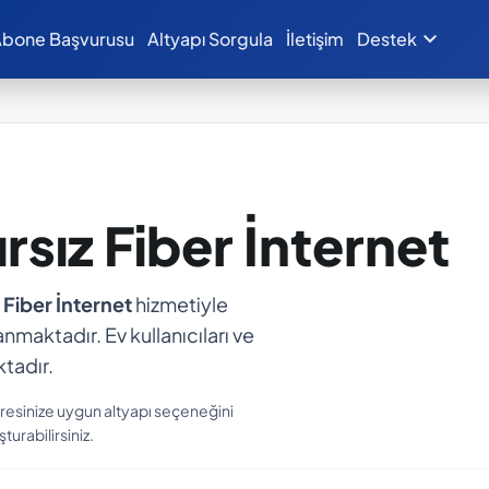
expand_more
bone Başvurusu
Altyapı Sorgula
İletişim
Destek
ırsız Fiber İnternet
 Fiber İnternet
hizmetiyle
anmaktadır. Ev kullanıcıları ve
tadır.
resinize uygun altyapı seçeneğini
turabilirsiniz.