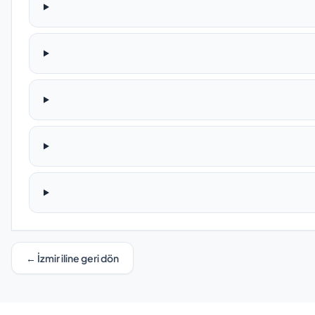
← İzmir iline geri dön