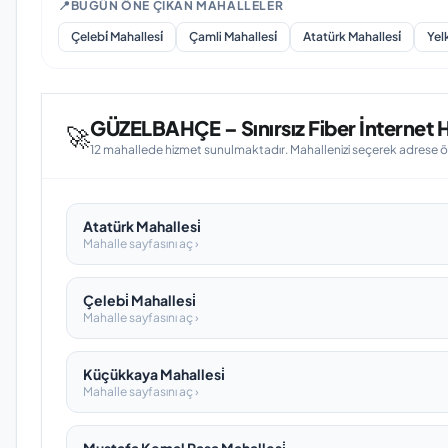
📍
BUGÜN ÖNE ÇIKAN MAHALLELER
Çelebi̇ Mahallesi̇
Çamli Mahallesi̇
Atatürk Mahallesi̇
Yelk
GÜZELBAHÇE – Sınırsız Fiber İnternet H
🚀
12 mahallede hizmet sunulmaktadır. Mahallenizi seçerek adrese öze
Atatürk Mahallesi̇
Mahalle sayfasını aç ›
Çelebi̇ Mahallesi̇
Mahalle sayfasını aç ›
Küçükkaya Mahallesi̇
Mahalle sayfasını aç ›