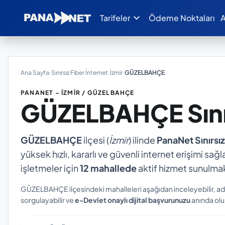
expand_more
Tarifeler
Ödeme Noktaları
A
Ana Sayfa
›
Sınırsız Fiber İnternet
›
İzmir
›
GÜZELBAHÇE
PANANET – İZMIR / GÜZELBAHÇE
GÜZELBAHÇE
Sın
GÜZELBAHÇE
ilçesi (
İzmir
) ilinde
PanaNet Sınırsız
yüksek hızlı, kararlı ve güvenli internet erişimi sağl
işletmeler için
12 mahallede
aktif hizmet sunulmak
GÜZELBAHÇE ilçesindeki mahalleleri aşağıdan inceleyebilir, ad
sorgulayabilir ve
e-Devlet onaylı dijital başvurunuzu
anında oluş