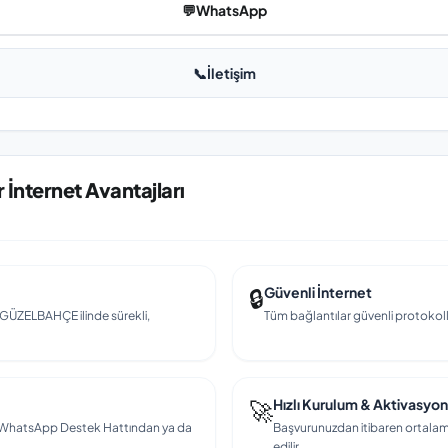
💬
WhatsApp
📞
İletişim
İnternet Avantajları
🔒
Güvenli İnternet
ek GÜZELBAHÇE ilinde sürekli,
Tüm bağlantılar güvenli protokollerl
🚀
Hızlı Kurulum & Aktivasyon
en, WhatsApp Destek Hattından ya da
Başvurunuzdan itibaren ortalama
edilir.