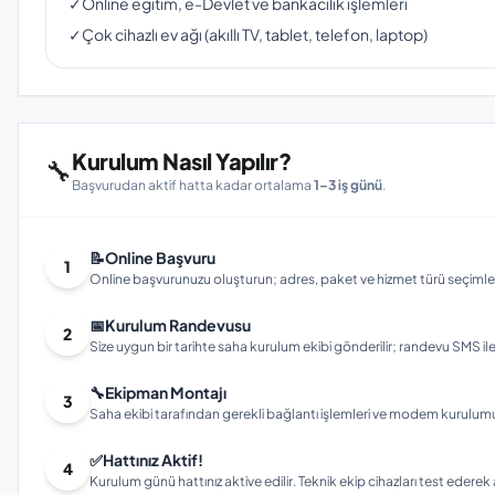
✓
Online eğitim, e-Devlet ve bankacılık işlemleri
✓
Çok cihazlı ev ağı (akıllı TV, tablet, telefon, laptop)
Kurulum Nasıl Yapılır?
🔧
Başvurudan aktif hatta kadar ortalama
1–3 iş günü
.
📝
Online Başvuru
1
Online başvurunuzu oluşturun; adres, paket ve hizmet türü seçimleri
📅
Kurulum Randevusu
2
Size uygun bir tarihte saha kurulum ekibi gönderilir; randevu SMS ile bi
🔧
Ekipman Montajı
3
Saha ekibi tarafından gerekli bağlantı işlemleri ve modem kurulumu gerç
✅
Hattınız Aktif!
4
Kurulum günü hattınız aktive edilir. Teknik ekip cihazları test ederek ay