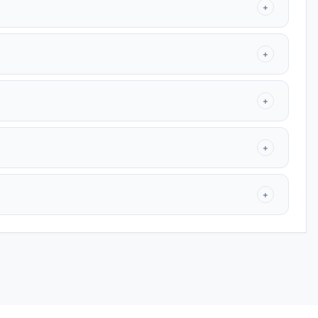
+
+
+
+
+