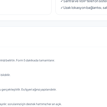
✓
Santral ve VoIP telefon siste
✓
Uzak lokasyon bağlantısı, sah
nizi belirtin. Form 5 dakikada tamamlanır.
ldirilir.
ekleştirilir. Ev/işyeri ağınız yapılandırılır.
rılır; sorularınız için destek hattımız her an açık.