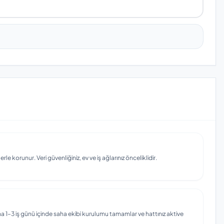
e korunur. Veri güvenliğiniz, ev ve iş ağlarınız önceliklidir.
 1–3 iş günü içinde saha ekibi kurulumu tamamlar ve hattınız aktive