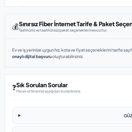
Sınırsız Fiber İnternet Tarife & Paket Seçe
💰
Taahhütlü ve taahhütsüz paket seçenekleri mevcuttur.
Ev ve iş yerinize uygun hız, kota ve fiyat seçeneklerini tarife sayf
onaylı dijital başvuru
oluşturabilirsiniz.
Sık Sorulan Sorular
❓
Merak ettiklerinizi aşağıdan bulabilirsiniz.
GÜZ