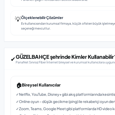
💡
Ölçeklenebilir Çözümler
Ev kullanıcısından kurumsal firmaya, küçük ofisten büyük işletmey
seçeneği mevcuttur.
GÜZELBAHÇE şehrinde Kimler Kullanabilir
✔
PanaNet Sınırsız Fiber İnternet bireysel ve kurumsal kullanıcılara uygun
🏠
Bireysel Kullanıcılar
✓
Netflix, YouTube, Disney+ gibi akış platformlarında kesinti
✓
Online oyun – düşük gecikme (ping) ile rekabetçi oyun de
✓
Zoom, Teams, Google Meet gibi platformlarda HD video 