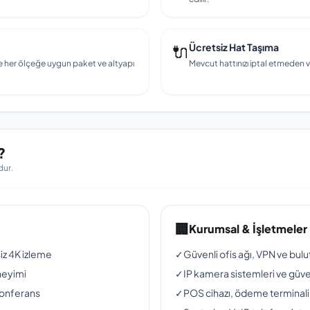
🔌
Ücretsiz Hat Taşıma
e her ölçeğe uygun paket ve altyapı
Mevcut hattınızı iptal etmeden v
?
dur.
🏢
Kurumsal & İşletmeler
siz 4K izleme
✓
Güvenli ofis ağı, VPN ve bul
neyimi
✓
IP kamera sistemleri ve güven
konferans
✓
POS cihazı, ödeme terminali