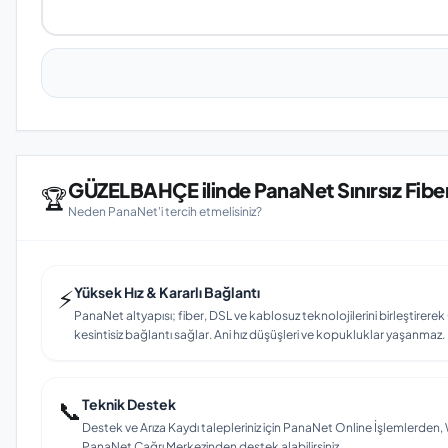
GÜZELBAHÇE ilinde PanaNet Sınırsız Fiber 
🏆
Neden PanaNet'i tercih etmelisiniz?
⚡
Yüksek Hız & Kararlı Bağlantı
PanaNet altyapısı; fiber, DSL ve kablosuz teknolojilerini birleştirer
kesintisiz bağlantı sağlar. Ani hız düşüşleri ve kopukluklar yaşanmaz.
📞
Teknik Destek
Destek ve Arıza Kaydı talepleriniz için PanaNet Online İşlemlerd
PanaNet Çağrı Merkezinden destek alabilirsiniz.