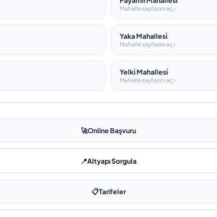
Payamli Mahallesi̇
Mahalle sayfasını aç ›
Yaka Mahallesi̇
Mahalle sayfasını aç ›
Yelki̇ Mahallesi̇
Mahalle sayfasını aç ›
🚀
Online Başvuru
📍
Altyapı Sorgula
📋
Tarifeler