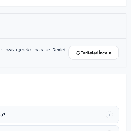
slak imzaya gerek olmadan
e-Devlet
📋 Tarifeleri İncele
mu?
+