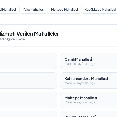
i̇ Mahallesi̇
Yaka Mahallesi̇
Maltepe Mahallesi̇
Küçükkaya Mahallesi̇
izmeti Verilen Mahalleler
l bilgilere ulaşın.
Çamli Mahallesi̇
Mahalle sayfasını aç ›
Kahramandere Mahallesi̇
Mahalle sayfasını aç ›
Maltepe Mahallesi̇
Mahalle sayfasını aç ›