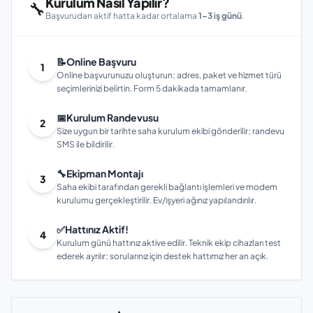
Kurulum Nasıl Yapılır?
🔧
Başvurudan aktif hatta kadar ortalama
1–3 iş günü
.
📝
Online Başvuru
1
Online başvurunuzu oluşturun; adres, paket ve hizmet türü
seçimlerinizi belirtin. Form 5 dakikada tamamlanır.
📅
Kurulum Randevusu
2
Size uygun bir tarihte saha kurulum ekibi gönderilir; randevu
SMS ile bildirilir.
🔧
Ekipman Montajı
3
Saha ekibi tarafından gerekli bağlantı işlemleri ve modem
kurulumu gerçekleştirilir. Ev/işyeri ağınız yapılandırılır.
✅
Hattınız Aktif!
4
Kurulum günü hattınız aktive edilir. Teknik ekip cihazları test
ederek ayrılır; sorularınız için destek hattımız her an açık.