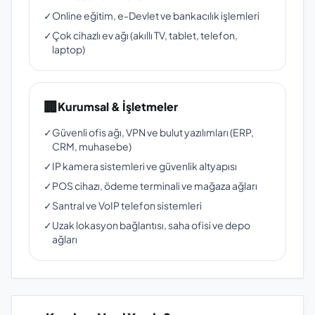
✓
Online eğitim, e-Devlet ve bankacılık işlemleri
✓
Çok cihazlı ev ağı (akıllı TV, tablet, telefon,
laptop)
🏢
Kurumsal & İşletmeler
✓
Güvenli ofis ağı, VPN ve bulut yazılımları (ERP,
CRM, muhasebe)
✓
IP kamera sistemleri ve güvenlik altyapısı
✓
POS cihazı, ödeme terminali ve mağaza ağları
✓
Santral ve VoIP telefon sistemleri
✓
Uzak lokasyon bağlantısı, saha ofisi ve depo
ağları