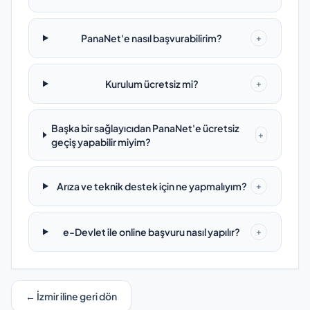
PanaNet'e nasıl başvurabilirim?
+
Kurulum ücretsiz mi?
+
Başka bir sağlayıcıdan PanaNet'e ücretsiz
+
geçiş yapabilir miyim?
Arıza ve teknik destek için ne yapmalıyım?
+
e-Devlet ile online başvuru nasıl yapılır?
+
← İzmir iline geri dön