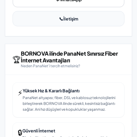
📞
İletişim
BORNOVA ilinde PanaNet Sınırsız Fiber
🏆
İnternet Avantajları
Neden PanaNet'i tercih etmelisiniz?
⚡
Yüksek Hız & Kararlı Bağlantı
PanaNet altyapısı; fiber, DSL ve kablosuz teknolojilerini
birleştirerek BORNOVA ilinde sürekli, kesintisiz bağlantı
sağlar. Ani hız düşüşleri ve kopukluklar yaşanmaz.
🔒
Güvenli İnternet