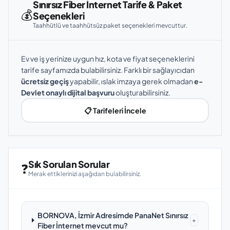
Sınırsız Fiber İnternet Tarife & Paket
💰
Seçenekleri
Taahhütlü ve taahhütsüz paket seçenekleri mevcuttur.
Ev ve iş yerinize uygun hız, kota ve fiyat seçeneklerini
tarife sayfamızda bulabilirsiniz. Farklı bir sağlayıcıdan
ücretsiz geçiş
yapabilir, ıslak imzaya gerek olmadan
e-
Devlet onaylı dijital başvuru
oluşturabilirsiniz.
📋 Tarifeleri İncele
Sık Sorulan Sorular
❓
Merak ettiklerinizi aşağıdan bulabilirsiniz.
BORNOVA, İzmir Adresimde PanaNet Sınırsız
+
Fiber İnternet mevcut mu?