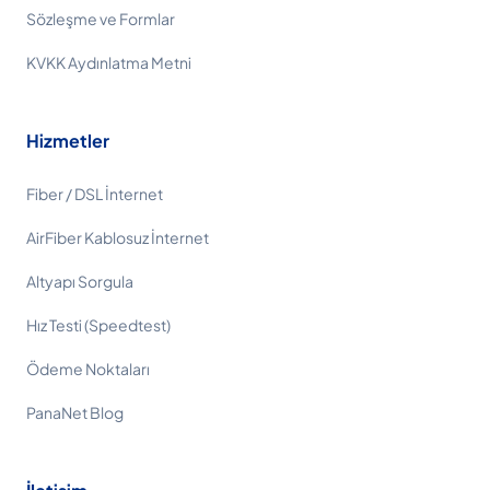
Sözleşme ve Formlar
KVKK Aydınlatma Metni
Hizmetler
Fiber / DSL İnternet
AirFiber Kablosuz İnternet
Altyapı Sorgula
Hız Testi (Speedtest)
Ödeme Noktaları
PanaNet Blog