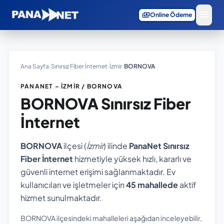
menu
payments
Online Ödeme
Ana Sayfa
›
Sınırsız Fiber İnternet
›
İzmir
›
BORNOVA
PANANET – İZMIR / BORNOVA
BORNOVA
Sınırsız Fiber
İnternet
BORNOVA
ilçesi (
İzmir
) ilinde
PanaNet Sınırsız
Fiber İnternet
hizmetiyle yüksek hızlı, kararlı ve
güvenli internet erişimi sağlanmaktadır. Ev
kullanıcıları ve işletmeler için
45 mahallede
aktif
hizmet sunulmaktadır.
BORNOVA ilçesindeki mahalleleri aşağıdan inceleyebilir,