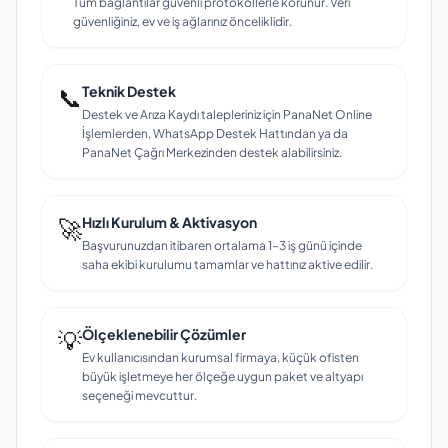
Tüm bağlantılar güvenli protokollerle korunur. Veri
güvenliğiniz, ev ve iş ağlarınız önceliklidir.
📞
Teknik Destek
Destek ve Arıza Kaydı talepleriniz için PanaNet Online
İşlemlerden, WhatsApp Destek Hattından ya da
PanaNet Çağrı Merkezinden destek alabilirsiniz.
🚀
Hızlı Kurulum & Aktivasyon
Başvurunuzdan itibaren ortalama 1–3 iş günü içinde
saha ekibi kurulumu tamamlar ve hattınız aktive edilir.
💡
Ölçeklenebilir Çözümler
Ev kullanıcısından kurumsal firmaya, küçük ofisten
büyük işletmeye her ölçeğe uygun paket ve altyapı
seçeneği mevcuttur.