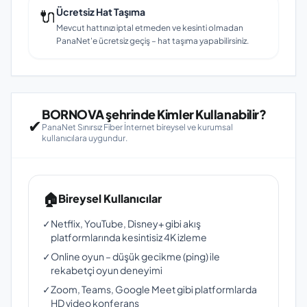
🔌
Ücretsiz Hat Taşıma
Mevcut hattınızı iptal etmeden ve kesinti olmadan
PanaNet'e ücretsiz geçiş – hat taşıma yapabilirsiniz.
BORNOVA şehrinde Kimler Kullanabilir?
✔
PanaNet Sınırsız Fiber İnternet bireysel ve kurumsal
kullanıcılara uygundur.
🏠
Bireysel Kullanıcılar
✓
Netflix, YouTube, Disney+ gibi akış
platformlarında kesintisiz 4K izleme
✓
Online oyun – düşük gecikme (ping) ile
rekabetçi oyun deneyimi
✓
Zoom, Teams, Google Meet gibi platformlarda
HD video konferans