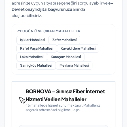
adresinize uygun altyapı seçeneğini sorgulayabilir ve
e-
Devlet onaylı dijital başvurunuzu
anında
oluşturabilirsiniz.
📍
BUGÜN ÖNE ÇIKAN MAHALLELER
Işiklar Mahallesi̇
Zafer Mahallesi̇
Rafet Paşa Mahallesi̇
Kavaklidere Mahallesi̇
Laka Mahallesi̇
Karaçam Mahallesi̇
Sarniçköy Mahallesi̇
Mevlana Mahallesi̇
BORNOVA – Sınırsız Fiber İnternet
🚀
Hizmeti Verilen Mahalleler
45 mahallede hizmet sunulmaktadır. Mahallenizi
seçerek adrese özel bilgilere ulaşın.