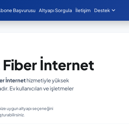
expand_more
bone Başvurusu
Altyapı Sorgula
İletişim
Destek
z Fiber İnternet
er İnternet
hizmetiyle yüksek
dır. Ev kullanıcıları ve işletmeler
nize uygun altyapı seçeneğini
turabilirsiniz.