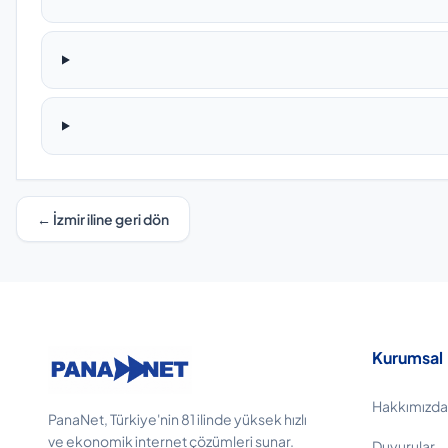
← İzmir iline geri dön
Kurumsal
Hakkımızda
PanaNet, Türkiye'nin 81 ilinde yüksek hızlı
ve ekonomik internet çözümleri sunar.
Duyurular