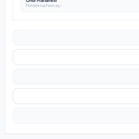
Onur Mahallesi̇
Mahalle sayfasını aç ›