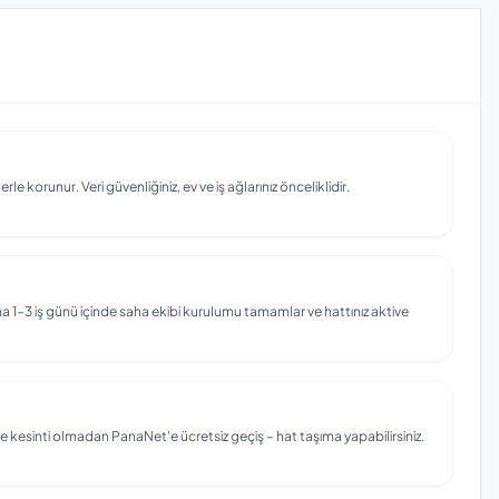
e korunur. Veri güvenliğiniz, ev ve iş ağlarınız önceliklidir.
 1–3 iş günü içinde saha ekibi kurulumu tamamlar ve hattınız aktive
e kesinti olmadan PanaNet'e ücretsiz geçiş – hat taşıma yapabilirsiniz.