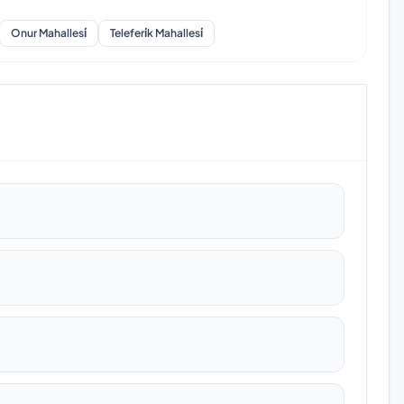
Onur Mahallesi̇
Teleferi̇k Mahallesi̇