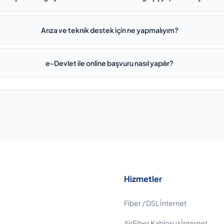
Arıza ve teknik destek için ne yapmalıyım?
e-Devlet ile online başvuru nasıl yapılır?
Hizmetler
Fiber / DSL İnternet
AirFiber Kablosuz İnternet