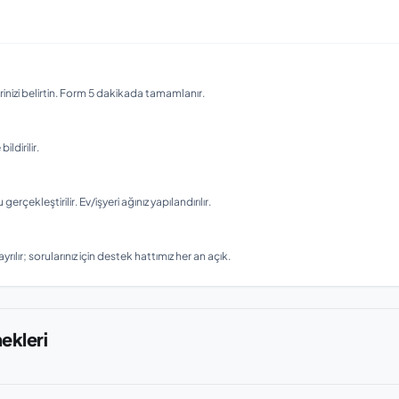
nizi belirtin. Form 5 dakikada tamamlanır.
ldirilir.
ekleştirilir. Ev/işyeri ağınız yapılandırılır.
rılır; sorularınız için destek hattımız her an açık.
nekleri