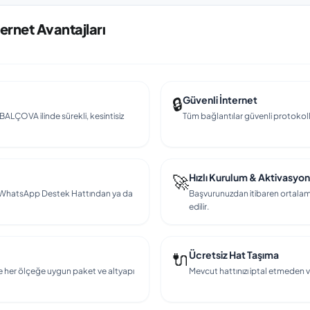
ernet Avantajları
🔒
Güvenli İnternet
 BALÇOVA ilinde sürekli, kesintisiz
Tüm bağlantılar güvenli protokollerl
🚀
Hızlı Kurulum & Aktivasyon
en, WhatsApp Destek Hattından ya da
Başvurunuzdan itibaren ortalama
edilir.
🔌
Ücretsiz Hat Taşıma
e her ölçeğe uygun paket ve altyapı
Mevcut hattınızı iptal etmeden v