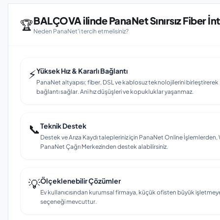
BALÇOVA ilinde PanaNet Sınırsız Fiber İnt
🏆
Neden PanaNet'i tercih etmelisiniz?
⚡
Yüksek Hız & Kararlı Bağlantı
PanaNet altyapısı; fiber, DSL ve kablosuz teknolojilerini birleştirerek
bağlantı sağlar. Ani hız düşüşleri ve kopukluklar yaşanmaz.
📞
Teknik Destek
Destek ve Arıza Kaydı talepleriniz için PanaNet Online İşlemlerd
PanaNet Çağrı Merkezinden destek alabilirsiniz.
💡
Ölçeklenebilir Çözümler
Ev kullanıcısından kurumsal firmaya, küçük ofisten büyük işletmey
seçeneği mevcuttur.