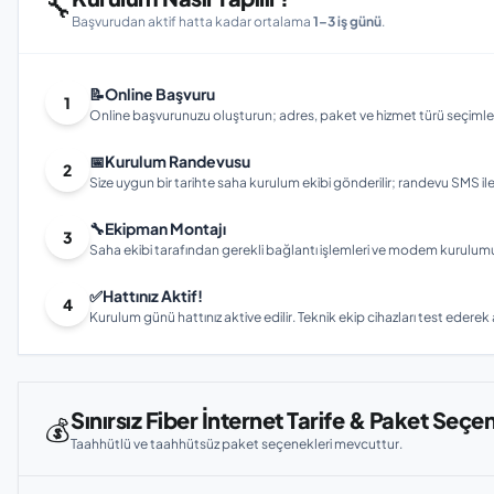
🔧
Başvurudan aktif hatta kadar ortalama
1–3 iş günü
.
📝
Online Başvuru
1
Online başvurunuzu oluşturun; adres, paket ve hizmet türü seçimleri
📅
Kurulum Randevusu
2
Size uygun bir tarihte saha kurulum ekibi gönderilir; randevu SMS ile bi
🔧
Ekipman Montajı
3
Saha ekibi tarafından gerekli bağlantı işlemleri ve modem kurulumu gerç
✅
Hattınız Aktif!
4
Kurulum günü hattınız aktive edilir. Teknik ekip cihazları test ederek ay
Sınırsız Fiber İnternet Tarife & Paket Seçe
💰
Taahhütlü ve taahhütsüz paket seçenekleri mevcuttur.