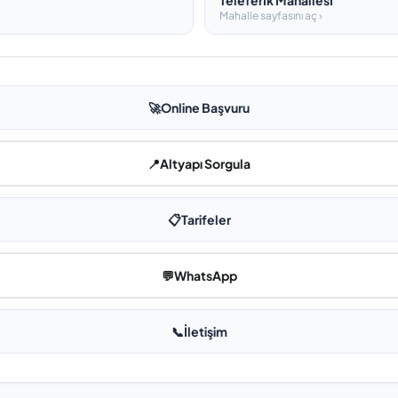
Teleferi̇k Mahallesi̇
Mahalle sayfasını aç ›
🚀
Online Başvuru
📍
Altyapı Sorgula
📋
Tarifeler
💬
WhatsApp
📞
İletişim