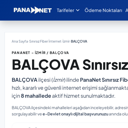
expand_more
Tarifeler
Ödeme Noktaları
A
Ana Sayfa
›
Sınırsız Fiber İnternet
›
İzmir
›
BALÇOVA
PANANET – İZMIR / BALÇOVA
BALÇOVA
Sınırsı
BALÇOVA
ilçesi (
İzmir
) ilinde
PanaNet Sınırsız Fib
hızlı, kararlı ve güvenli internet erişimi sağlanmakta
için
8 mahallede
aktif hizmet sunulmaktadır.
BALÇOVA ilçesindeki mahalleleri aşağıdan inceleyebilir, adresi
sorgulayabilir ve
e-Devlet onaylı dijital başvurunuzu
anında oluş