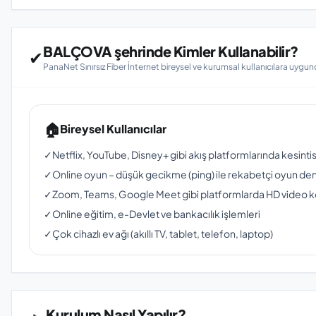
BALÇOVA şehrinde Kimler Kullanabilir?
✔
PanaNet Sınırsız Fiber İnternet bireysel ve kurumsal kullanıcılara uygun
🏠
Bireysel Kullanıcılar
✓
Netflix, YouTube, Disney+ gibi akış platformlarında kesinti
✓
Online oyun – düşük gecikme (ping) ile rekabetçi oyun de
✓
Zoom, Teams, Google Meet gibi platformlarda HD video 
✓
Online eğitim, e-Devlet ve bankacılık işlemleri
✓
Çok cihazlı ev ağı (akıllı TV, tablet, telefon, laptop)
Kurulum Nasıl Yapılır?