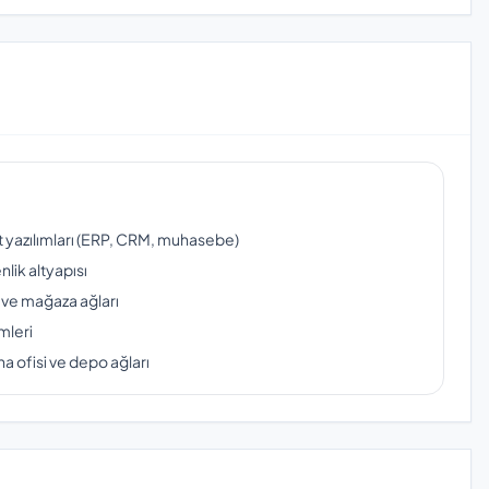
ut yazılımları (ERP, CRM, muhasebe)
lik altyapısı
 ve mağaza ağları
mleri
a ofisi ve depo ağları