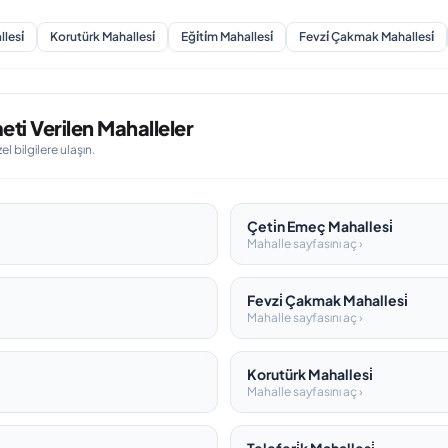
llesi̇
Korutürk Mahallesi̇
Eği̇ti̇m Mahallesi̇
Fevzi̇ Çakmak Mahallesi̇
eti Verilen Mahalleler
 bilgilere ulaşın.
Çeti̇n Emeç Mahallesi̇
Mahalle sayfasını aç ›
Fevzi̇ Çakmak Mahallesi̇
Mahalle sayfasını aç ›
Korutürk Mahallesi̇
Mahalle sayfasını aç ›