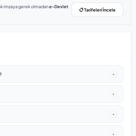
slak imzaya gerek olmadan
e-Devlet
📋 Tarifeleri İncele
?
+
+
+
+