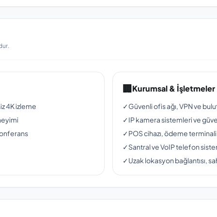
dur.
🏢
Kurumsal & İşletmeler
siz 4K izleme
✓
Güvenli ofis ağı, VPN ve bul
neyimi
✓
IP kamera sistemleri ve güven
konferans
✓
POS cihazı, ödeme terminali
✓
Santral ve VoIP telefon siste
✓
Uzak lokasyon bağlantısı, sah