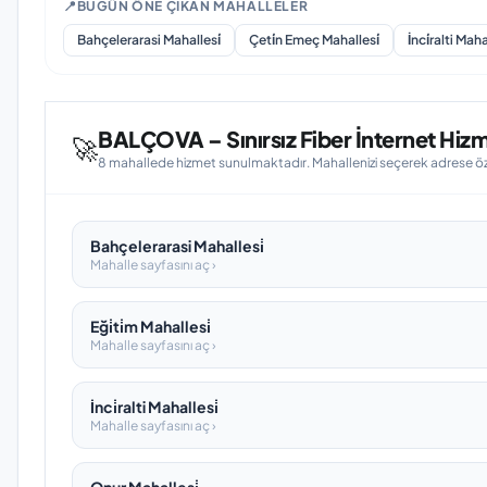
📍
BUGÜN ÖNE ÇIKAN MAHALLELER
Bahçelerarasi Mahallesi̇
Çeti̇n Emeç Mahallesi̇
İnci̇ralti Maha
BALÇOVA – Sınırsız Fiber İnternet Hizm
🚀
8 mahallede hizmet sunulmaktadır. Mahallenizi seçerek adrese özel
Bahçelerarasi Mahallesi̇
Mahalle sayfasını aç ›
Eği̇ti̇m Mahallesi̇
Mahalle sayfasını aç ›
İnci̇ralti Mahallesi̇
Mahalle sayfasını aç ›