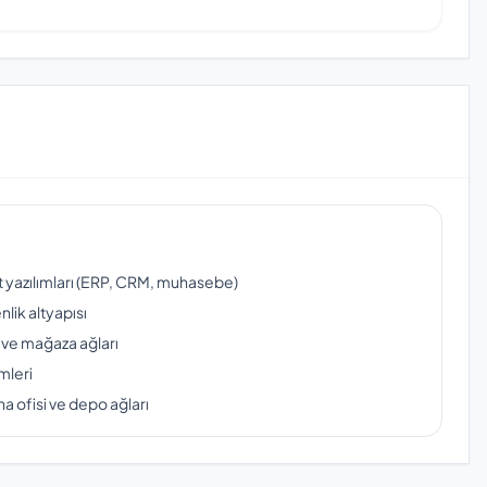
ut yazılımları (ERP, CRM, muhasebe)
lik altyapısı
 ve mağaza ağları
mleri
a ofisi ve depo ağları