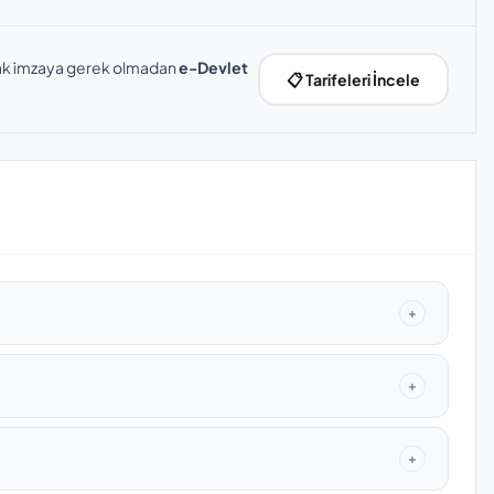
slak imzaya gerek olmadan
e-Devlet
📋 Tarifeleri İncele
+
+
+