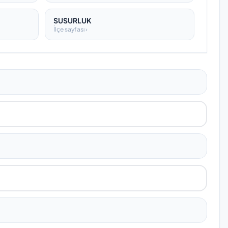
SUSURLUK
İlçe sayfası ›