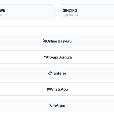
EPE
SINDIRGI
 ›
İlçe sayfası ›
🚀
Online Başvuru
📍
Altyapı Sorgula
📋
Tarifeler
💬
WhatsApp
📞
İletişim