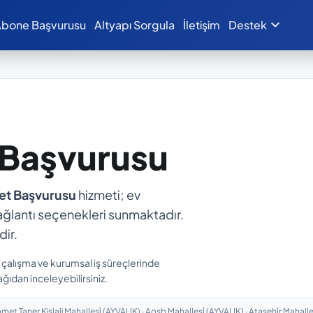
expand_more
bone Başvurusu
Altyapı Sorgula
İletişim
Destek
 Başvurusu
net Başvurusu
hizmeti; ev
ı bağlantı seçenekleri sunmaktadır.
ir.
n çalışma ve kurumsal iş süreçlerinde
ağıdan inceleyebilirsiniz.
met Taner Kişlali Mahallesi̇ (AYVALIK) · Aosb Mahallesi̇ (AYVALIK) · Ataşehi̇r Mahall