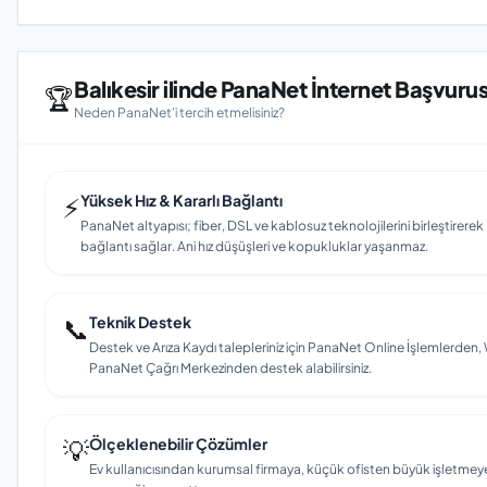
Balıkesir ilinde PanaNet İnternet Başvurus
🏆
Neden PanaNet'i tercih etmelisiniz?
⚡
Yüksek Hız & Kararlı Bağlantı
PanaNet altyapısı; fiber, DSL ve kablosuz teknolojilerini birleştirerek Ba
bağlantı sağlar. Ani hız düşüşleri ve kopukluklar yaşanmaz.
📞
Teknik Destek
Destek ve Arıza Kaydı talepleriniz için PanaNet Online İşlemlerd
PanaNet Çağrı Merkezinden destek alabilirsiniz.
💡
Ölçeklenebilir Çözümler
Ev kullanıcısından kurumsal firmaya, küçük ofisten büyük işletmey