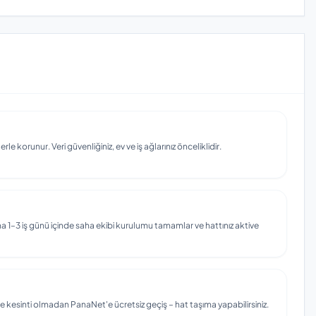
e korunur. Veri güvenliğiniz, ev ve iş ağlarınız önceliklidir.
 1–3 iş günü içinde saha ekibi kurulumu tamamlar ve hattınız aktive
e kesinti olmadan PanaNet'e ücretsiz geçiş – hat taşıma yapabilirsiniz.