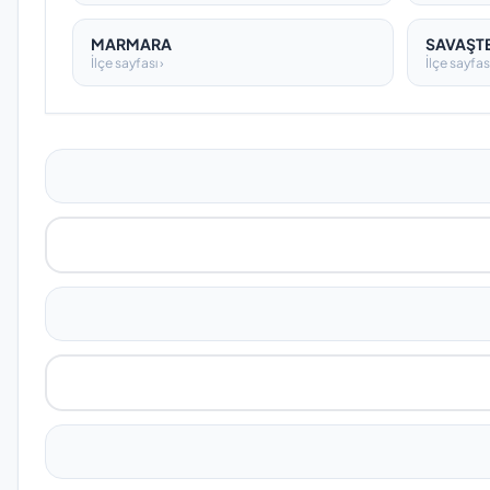
MARMARA
SAVAŞT
İlçe sayfası ›
İlçe sayfası