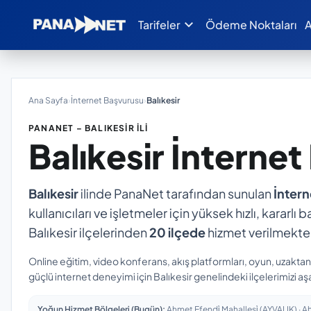
expand_more
Tarifeler
Ödeme Noktaları
A
Ana Sayfa
›
İnternet Başvurusu
›
Balıkesir
PANANET – BALIKESIR İLI
Balıkesir
İnternet
Balıkesir
ilinde PanaNet tarafından sunulan
İnter
kullanıcıları ve işletmeler için yüksek hızlı, kararl
Balıkesir ilçelerinden
20 ilçede
hizmet verilmekted
Online eğitim, video konferans, akış platformları, oyun, uzakta
güçlü internet deneyimi için Balıkesir genelindeki ilçelerimizi aş
Yoğun Hizmet Bölgeleri (Bugün):
Ahmet Efendi̇ Mahallesi̇ (AYVALIK) · Ah