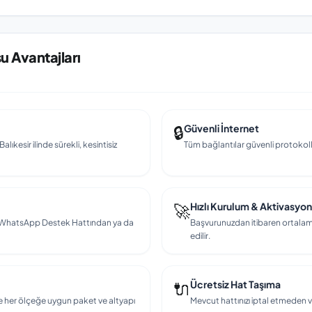
u Avantajları
🔒
Güvenli İnternet
lıkesir ilinde sürekli, kesintisiz
Tüm bağlantılar güvenli protokollerl
🚀
Hızlı Kurulum & Aktivasyon
en, WhatsApp Destek Hattından ya da
Başvurunuzdan itibaren ortalama
edilir.
🔌
Ücretsiz Hat Taşıma
e her ölçeğe uygun paket ve altyapı
Mevcut hattınızı iptal etmeden v