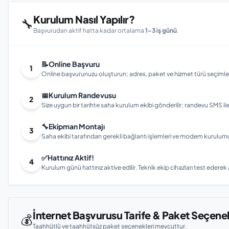
Kurulum Nasıl Yapılır?
🔧
Başvurudan aktif hatta kadar ortalama
1–3 iş günü
.
📝
Online Başvuru
1
Online başvurunuzu oluşturun; adres, paket ve hizmet türü seçimleri
📅
Kurulum Randevusu
2
Size uygun bir tarihte saha kurulum ekibi gönderilir; randevu SMS ile bi
🔧
Ekipman Montajı
3
Saha ekibi tarafından gerekli bağlantı işlemleri ve modem kurulumu gerç
✅
Hattınız Aktif!
4
Kurulum günü hattınız aktive edilir. Teknik ekip cihazları test ederek ay
İnternet Başvurusu Tarife & Paket Seçenek
💰
Taahhütlü ve taahhütsüz paket seçenekleri mevcuttur.