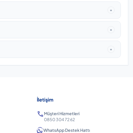
+
+
+
İletişim
call
Müşteri Hizmetleri
0850 304 72 62
WhatsApp Destek Hattı