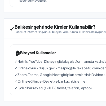
seçeneği mevcuttur.
Balıkesir şehrinde Kimler Kullanabilir?
✔
PanaNet İnternet Başvurusu bireysel ve kurumsal kullanıcılara uygundu
🏠
Bireysel Kullanıcılar
✓
Netflix, YouTube, Disney+ gibi akış platformlarında kesinti
✓
Online oyun – düşük gecikme (ping) ile rekabetçi oyun de
✓
Zoom, Teams, Google Meet gibi platformlarda HD video 
✓
Online eğitim, e-Devlet ve bankacılık işlemleri
✓
Çok cihazlı ev ağı (akıllı TV, tablet, telefon, laptop)