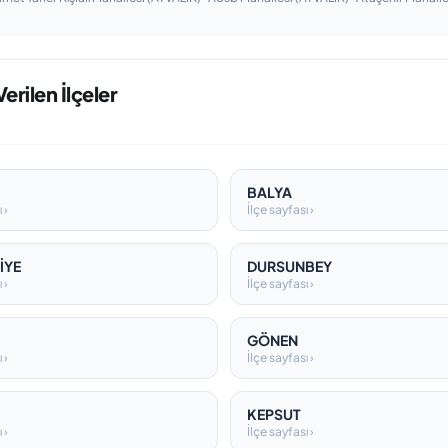
erilen İlçeler
BALYA
 ›
İlçe sayfası ›
İYE
DURSUNBEY
 ›
İlçe sayfası ›
GÖNEN
 ›
İlçe sayfası ›
KEPSUT
 ›
İlçe sayfası ›