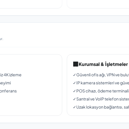
r.
🏢
Kurumsal & İşletmeler
siz 4K izleme
✓
Güvenli ofis ağı, VPN ve bul
neyimi
✓
IP kamera sistemleri ve güven
konferans
✓
POS cihazı, ödeme terminali
✓
Santral ve VoIP telefon siste
✓
Uzak lokasyon bağlantısı, sah