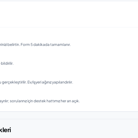
nizi belirtin. Form 5 dakikada tamamlanır.
ldirilir.
ekleştirilir. Ev/işyeri ağınız yapılandırılır.
rılır; sorularınız için destek hattımız her an açık.
leri