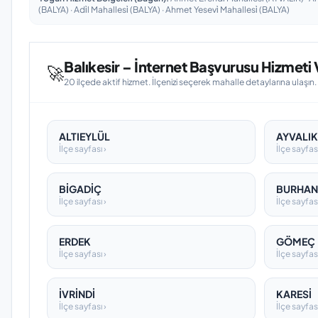
(BALYA) · Adi̇l Mahallesi̇ (BALYA) · Ahmet Yesevi̇ Mahallesi̇ (BALYA)
Balıkesir – İnternet Başvurusu Hizmeti V
🚀
20 ilçede aktif hizmet. İlçenizi seçerek mahalle detaylarına ulaşın.
ALTIEYLÜL
AYVALIK
İlçe sayfası ›
İlçe sayfası
BİGADİÇ
BURHAN
İlçe sayfası ›
İlçe sayfası
ERDEK
GÖMEÇ
İlçe sayfası ›
İlçe sayfası
İVRİNDİ
KARESİ
İlçe sayfası ›
İlçe sayfası