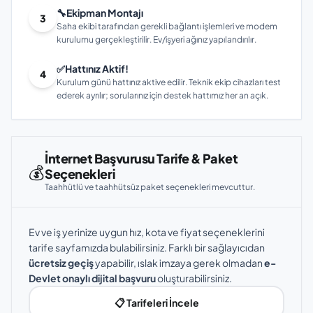
🔧
Ekipman Montajı
3
Saha ekibi tarafından gerekli bağlantı işlemleri ve modem
kurulumu gerçekleştirilir. Ev/işyeri ağınız yapılandırılır.
✅
Hattınız Aktif!
4
Kurulum günü hattınız aktive edilir. Teknik ekip cihazları test
ederek ayrılır; sorularınız için destek hattımız her an açık.
İnternet Başvurusu Tarife & Paket
💰
Seçenekleri
Taahhütlü ve taahhütsüz paket seçenekleri mevcuttur.
Ev ve iş yerinize uygun hız, kota ve fiyat seçeneklerini
tarife sayfamızda bulabilirsiniz. Farklı bir sağlayıcıdan
ücretsiz geçiş
yapabilir, ıslak imzaya gerek olmadan
e-
Devlet onaylı dijital başvuru
oluşturabilirsiniz.
📋 Tarifeleri İncele