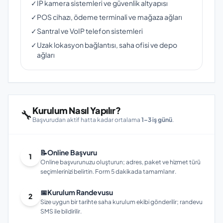
✓
IP kamera sistemleri ve güvenlik altyapısı
✓
POS cihazı, ödeme terminali ve mağaza ağları
✓
Santral ve VoIP telefon sistemleri
✓
Uzak lokasyon bağlantısı, saha ofisi ve depo
ağları
Kurulum Nasıl Yapılır?
🔧
Başvurudan aktif hatta kadar ortalama
1–3 iş günü
.
📝
Online Başvuru
1
Online başvurunuzu oluşturun; adres, paket ve hizmet türü
seçimlerinizi belirtin. Form 5 dakikada tamamlanır.
📅
Kurulum Randevusu
2
Size uygun bir tarihte saha kurulum ekibi gönderilir; randevu
SMS ile bildirilir.