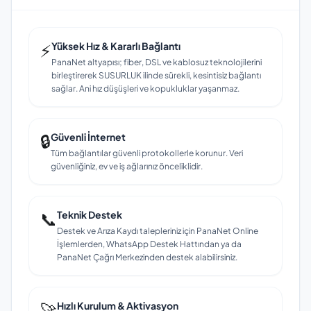
⚡
Yüksek Hız & Kararlı Bağlantı
PanaNet altyapısı; fiber, DSL ve kablosuz teknolojilerini
birleştirerek SUSURLUK ilinde sürekli, kesintisiz bağlantı
sağlar. Ani hız düşüşleri ve kopukluklar yaşanmaz.
🔒
Güvenli İnternet
Tüm bağlantılar güvenli protokollerle korunur. Veri
güvenliğiniz, ev ve iş ağlarınız önceliklidir.
📞
Teknik Destek
Destek ve Arıza Kaydı talepleriniz için PanaNet Online
İşlemlerden, WhatsApp Destek Hattından ya da
PanaNet Çağrı Merkezinden destek alabilirsiniz.
🚀
Hızlı Kurulum & Aktivasyon