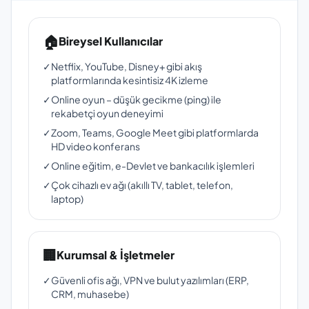
🏠
Bireysel Kullanıcılar
✓
Netflix, YouTube, Disney+ gibi akış
platformlarında kesintisiz 4K izleme
✓
Online oyun – düşük gecikme (ping) ile
rekabetçi oyun deneyimi
✓
Zoom, Teams, Google Meet gibi platformlarda
HD video konferans
✓
Online eğitim, e-Devlet ve bankacılık işlemleri
✓
Çok cihazlı ev ağı (akıllı TV, tablet, telefon,
laptop)
🏢
Kurumsal & İşletmeler
✓
Güvenli ofis ağı, VPN ve bulut yazılımları (ERP,
CRM, muhasebe)