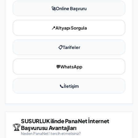
🚀
Online Başvuru
📍
Altyapı Sorgula
📋
Tarifeler
💬
WhatsApp
📞
İletişim
SUSURLUK ilinde PanaNet İnternet
🏆
Başvurusu Avantajları
Neden PanaNet'i tercih etmelisiniz?