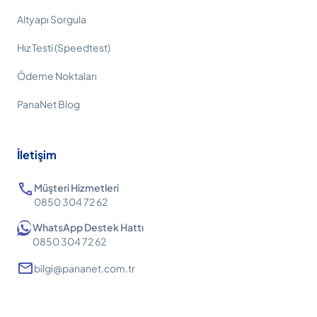
Altyapı Sorgula
Hız Testi (Speedtest)
Ödeme Noktaları
PanaNet Blog
İletişim
call
Müşteri Hizmetleri
0850 304 72 62
WhatsApp Destek Hattı
0850 304 72 62
mail
bilgi@pananet.com.tr