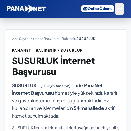
menu
payments
Online Ödeme
Ana Sayfa
›
İnternet Başvurusu
›
Balıkesir
›
SUSURLUK
PANANET – BALIKESIR / SUSURLUK
SUSURLUK
İnternet
Başvurusu
SUSURLUK
ilçesi (
Balıkesir
) ilinde
PanaNet
İnternet Başvurusu
hizmetiyle yüksek hızlı, kararlı
ve güvenli internet erişimi sağlanmaktadır. Ev
kullanıcıları ve işletmeler için
54 mahallede
aktif
hizmet sunulmaktadır.
SUSURLUK ilçesindeki mahalleleri aşağıdan inceleyebilir,