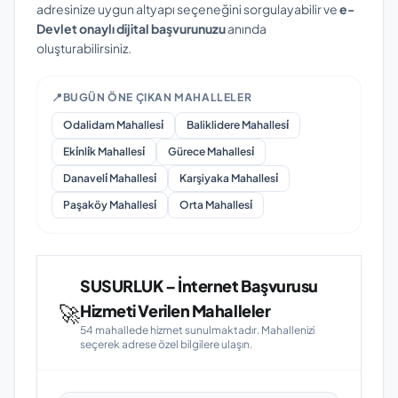
adresinize uygun altyapı seçeneğini sorgulayabilir ve
e-
Devlet onaylı dijital başvurunuzu
anında
oluşturabilirsiniz.
📍
BUGÜN ÖNE ÇIKAN MAHALLELER
Odalidam Mahallesi̇
Baliklidere Mahallesi̇
Eki̇nli̇k Mahallesi̇
Gürece Mahallesi̇
Danaveli̇ Mahallesi̇
Karşiyaka Mahallesi̇
Paşaköy Mahallesi̇
Orta Mahallesi̇
SUSURLUK – İnternet Başvurusu
🚀
Hizmeti Verilen Mahalleler
54 mahallede hizmet sunulmaktadır. Mahallenizi
seçerek adrese özel bilgilere ulaşın.