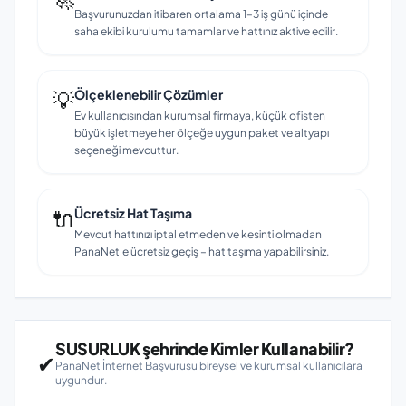
Başvurunuzdan itibaren ortalama 1–3 iş günü içinde
saha ekibi kurulumu tamamlar ve hattınız aktive edilir.
💡
Ölçeklenebilir Çözümler
Ev kullanıcısından kurumsal firmaya, küçük ofisten
büyük işletmeye her ölçeğe uygun paket ve altyapı
seçeneği mevcuttur.
🔌
Ücretsiz Hat Taşıma
Mevcut hattınızı iptal etmeden ve kesinti olmadan
PanaNet'e ücretsiz geçiş – hat taşıma yapabilirsiniz.
SUSURLUK şehrinde Kimler Kullanabilir?
✔
PanaNet İnternet Başvurusu bireysel ve kurumsal kullanıcılara
uygundur.