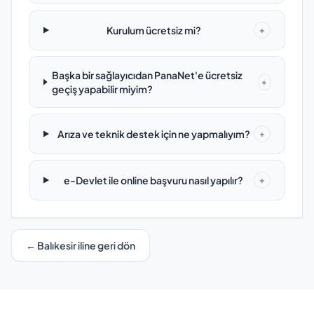
Kurulum ücretsiz mi?
+
Başka bir sağlayıcıdan PanaNet'e ücretsiz
+
geçiş yapabilir miyim?
Arıza ve teknik destek için ne yapmalıyım?
+
e-Devlet ile online başvuru nasıl yapılır?
+
← Balıkesir iline geri dön