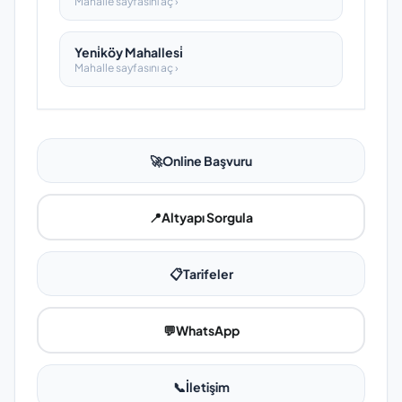
Mahalle sayfasını aç ›
Yeni̇köy Mahallesi̇
Mahalle sayfasını aç ›
🚀
Online Başvuru
📍
Altyapı Sorgula
📋
Tarifeler
💬
WhatsApp
📞
İletişim