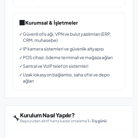
🏢
Kurumsal & İşletmeler
✓
Güvenli ofis ağı, VPN ve bulut yazılımları (ERP,
CRM, muhasebe)
✓
IP kamera sistemleri ve güvenlik altyapısı
✓
POS cihazı, ödeme terminali ve mağaza ağları
✓
Santral ve VoIP telefon sistemleri
✓
Uzak lokasyon bağlantısı, saha ofisi ve depo
ağları
Kurulum Nasıl Yapılır?
🔧
Başvurudan aktif hatta kadar ortalama
1–3 iş günü
.