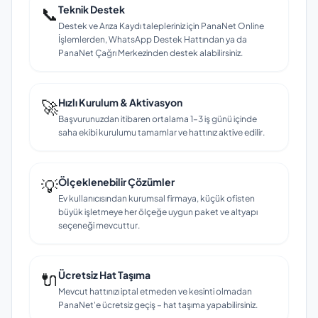
📞
Teknik Destek
Destek ve Arıza Kaydı talepleriniz için PanaNet Online
İşlemlerden, WhatsApp Destek Hattından ya da
PanaNet Çağrı Merkezinden destek alabilirsiniz.
🚀
Hızlı Kurulum & Aktivasyon
Başvurunuzdan itibaren ortalama 1–3 iş günü içinde
saha ekibi kurulumu tamamlar ve hattınız aktive edilir.
💡
Ölçeklenebilir Çözümler
Ev kullanıcısından kurumsal firmaya, küçük ofisten
büyük işletmeye her ölçeğe uygun paket ve altyapı
seçeneği mevcuttur.
🔌
Ücretsiz Hat Taşıma
Mevcut hattınızı iptal etmeden ve kesinti olmadan
PanaNet'e ücretsiz geçiş – hat taşıma yapabilirsiniz.