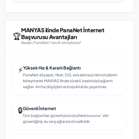
MANYAS ilinde PanaNet İnternet
🏆
Başvurusu Avantajları
Neden PanaNet'i tercih etmelisiniz?
⚡
Yüksek Hız & Kararlı Bağlantı
PanaNet altyapısı; fiber, DSL ve kablosuz teknolojilerini
birleştirerek MANYAS ilinde sürekli, kesintisiz bağlantı
sağlar. Ani hız düşüşleri ve kopukluklar yaşanmaz.
🔒
Güvenli İnternet
Tüm bağlantılar güvenli protokollerle korunur. Veri
güvenliğiniz, ev ve iş ağlarınız önceliklidir.