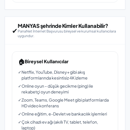
MANYAS şehrinde Kimler Kullanabilir?
✔
PanaNet İnternet Başvurusu bireysel ve kurumsal kullanıcılara
uygundur.
🏠
Bireysel Kullanıcılar
✓
Netflix, YouTube, Disney+ gibi akış
platformlarında kesintisiz 4K izleme
✓
Online oyun – düşük gecikme (ping) ile
rekabetçi oyun deneyimi
✓
Zoom, Teams, Google Meet gibi platformlarda
HD video konferans
✓
Online eğitim, e-Devlet ve bankacılık işlemleri
✓
Çok cihazlı ev ağı (akıllı TV, tablet, telefon,
laptop)