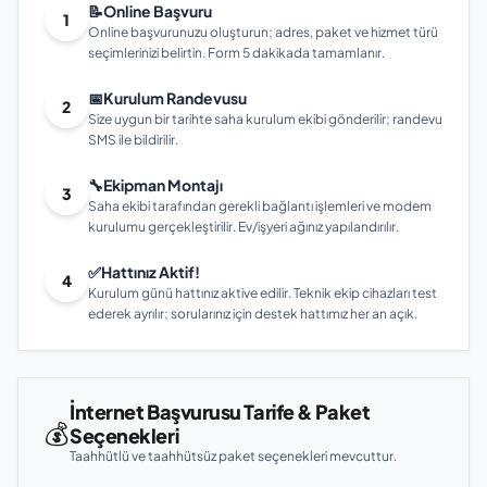
📝
Online Başvuru
1
Online başvurunuzu oluşturun; adres, paket ve hizmet türü
seçimlerinizi belirtin. Form 5 dakikada tamamlanır.
📅
Kurulum Randevusu
2
Size uygun bir tarihte saha kurulum ekibi gönderilir; randevu
SMS ile bildirilir.
🔧
Ekipman Montajı
3
Saha ekibi tarafından gerekli bağlantı işlemleri ve modem
kurulumu gerçekleştirilir. Ev/işyeri ağınız yapılandırılır.
✅
Hattınız Aktif!
4
Kurulum günü hattınız aktive edilir. Teknik ekip cihazları test
ederek ayrılır; sorularınız için destek hattımız her an açık.
İnternet Başvurusu Tarife & Paket
💰
Seçenekleri
Taahhütlü ve taahhütsüz paket seçenekleri mevcuttur.