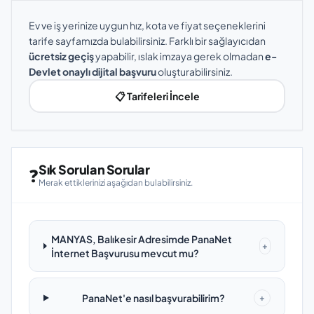
Ev ve iş yerinize uygun hız, kota ve fiyat seçeneklerini
tarife sayfamızda bulabilirsiniz. Farklı bir sağlayıcıdan
ücretsiz geçiş
yapabilir, ıslak imzaya gerek olmadan
e-
Devlet onaylı dijital başvuru
oluşturabilirsiniz.
📋 Tarifeleri İncele
Sık Sorulan Sorular
❓
Merak ettiklerinizi aşağıdan bulabilirsiniz.
MANYAS, Balıkesir Adresimde PanaNet
+
İnternet Başvurusu mevcut mu?
PanaNet'e nasıl başvurabilirim?
+