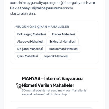
adresinize uygun altyapı seçeneğini sorgulayabilir ve
e-
Devlet onaylı dijital başvurunuzu
anında
oluşturabilirsiniz.
📍
BUGÜN ÖNE ÇIKAN MAHALLELER
Bölceağaç Mahallesi̇
Erecek Mahallesi̇
Akçaova Mahallesi̇
Eski̇çatal Mahallesi̇
Doğanci Mahallesi̇
Haciosman Mahallesi̇
Çarşi Mahallesi̇
Tepeci̇k Mahallesi̇
MANYAS – İnternet Başvurusu
🚀
Hizmeti Verilen Mahalleler
50 mahallede hizmet sunulmaktadır. Mahallenizi
seçerek adrese özel bilgilere ulaşın.