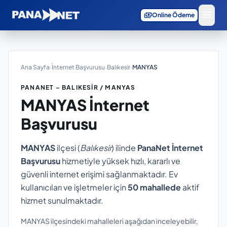
menu
payments
Online Ödeme
Ana Sayfa
›
İnternet Başvurusu
›
Balıkesir
›
MANYAS
PANANET – BALIKESIR / MANYAS
MANYAS
İnternet
Başvurusu
MANYAS
ilçesi (
Balıkesir
) ilinde
PanaNet İnternet
Başvurusu
hizmetiyle yüksek hızlı, kararlı ve
güvenli internet erişimi sağlanmaktadır. Ev
kullanıcıları ve işletmeler için
50 mahallede
aktif
hizmet sunulmaktadır.
MANYAS ilçesindeki mahalleleri aşağıdan inceleyebilir,