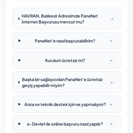
HAVRAN, Balıkesir Adresimde PanaNet
+
İnternet Başvurusu mevcut mu?
PanaNet'e nasıl başvurabilirim?
+
Kurulum ücretsiz mi?
+
Başka bir sağlayıcıdan PanaNet'e ücretsiz
+
geçiş yapabilir miyim?
Arıza ve teknik destek için ne yapmalıyım?
+
e-Devlet ile online başvuru nasıl yapılır?
+