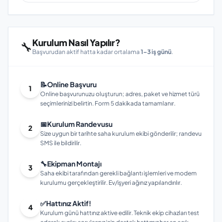
Kurulum Nasıl Yapılır?
🔧
Başvurudan aktif hatta kadar ortalama
1–3 iş günü
.
📝
Online Başvuru
1
Online başvurunuzu oluşturun; adres, paket ve hizmet türü
seçimlerinizi belirtin. Form 5 dakikada tamamlanır.
📅
Kurulum Randevusu
2
Size uygun bir tarihte saha kurulum ekibi gönderilir; randevu
SMS ile bildirilir.
🔧
Ekipman Montajı
3
Saha ekibi tarafından gerekli bağlantı işlemleri ve modem
kurulumu gerçekleştirilir. Ev/işyeri ağınız yapılandırılır.
✅
Hattınız Aktif!
4
Kurulum günü hattınız aktive edilir. Teknik ekip cihazları test