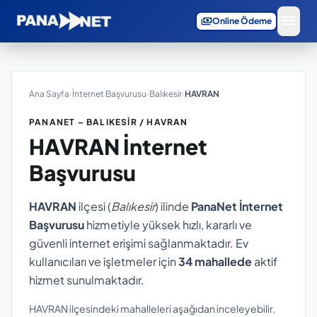
menu
payments
Online Ödeme
Ana Sayfa
›
İnternet Başvurusu
›
Balıkesir
›
HAVRAN
PANANET – BALIKESIR / HAVRAN
HAVRAN
İnternet
Başvurusu
HAVRAN
ilçesi (
Balıkesir
) ilinde
PanaNet İnternet
Başvurusu
hizmetiyle yüksek hızlı, kararlı ve
güvenli internet erişimi sağlanmaktadır. Ev
kullanıcıları ve işletmeler için
34 mahallede
aktif
hizmet sunulmaktadır.
HAVRAN ilçesindeki mahalleleri aşağıdan inceleyebilir,