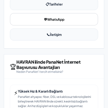
📋
Tarifeler
💬
WhatsApp
📞
İletişim
HAVRAN ilinde PanaNet İnternet
🏆
Başvurusu Avantajları
Neden PanaNet'i tercih etmelisiniz?
⚡
Yüksek Hız & Kararlı Bağlantı
PanaNet altyapısı; fiber, DSL ve kablosuz teknolojilerini
birleştirerek HAVRAN ilinde sürekli, kesintisiz bağlantı
sağlar. Ani hız düşüşleri ve kopukluklar yaşanmaz.