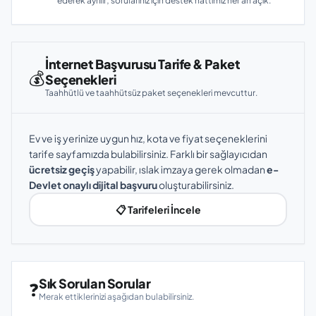
ederek ayrılır; sorularınız için destek hattımız her an açık.
İnternet Başvurusu Tarife & Paket
💰
Seçenekleri
Taahhütlü ve taahhütsüz paket seçenekleri mevcuttur.
Ev ve iş yerinize uygun hız, kota ve fiyat seçeneklerini
tarife sayfamızda bulabilirsiniz. Farklı bir sağlayıcıdan
ücretsiz geçiş
yapabilir, ıslak imzaya gerek olmadan
e-
Devlet onaylı dijital başvuru
oluşturabilirsiniz.
📋 Tarifeleri İncele
Sık Sorulan Sorular
❓
Merak ettiklerinizi aşağıdan bulabilirsiniz.