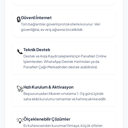
🔒
Güvenli İnternet
Tüm bağlantılar güvenli protokollerle korunur. Veri
güvenliğiniz, ev ve iş ağlarınız önceliklidir.
📞
Teknik Destek
Destek ve Arıza Kaydı talepleriniz için PanaNet Online
İşlemlerden, WhatsApp Destek Hattından ya da
PanaNet Çağrı Merkezinden destek alabilirsiniz.
🚀
Hızlı Kurulum & Aktivasyon
Başvurunuzdan itibaren ortalama 1–3 iş günü içinde
saha ekibi kurulumu tamamlar ve hattınız aktive edilir.
💡
Ölçeklenebilir Çözümler
Ev kullanıcısından kurumsal firmaya, küçük ofisten