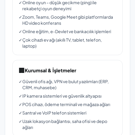
✓
Online oyun – düşük gecikme (ping) ile
rekabetçi oyun deneyimi
✓
Zoom, Teams, Google Meet gibi platformlarda
HD video konferans
✓
Online eğitim, e-Devlet ve bankacılık işlemleri
✓
Çok cihazlı ev ağı (akıllı TV, tablet, telefon,
laptop)
🏢
Kurumsal & İşletmeler
✓
Güvenli ofis ağı, VPN ve bulut yazılımları (ERP,
CRM, muhasebe)
✓
IP kamera sistemleri ve güvenlik altyapısı
✓
POS cihazı, ödeme terminali ve mağaza ağları
✓
Santral ve VoIP telefon sistemleri
✓
Uzak lokasyon bağlantısı, saha ofisi ve depo
ağları