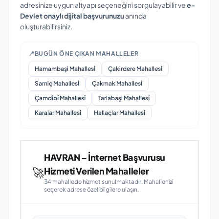
adresinize uygun altyapı seçeneğini sorgulayabilir ve
e-
Devlet onaylı dijital başvurunuzu
anında
oluşturabilirsiniz.
📍
BUGÜN ÖNE ÇIKAN MAHALLELER
Hamambaşi Mahallesi̇
Çakirdere Mahallesi̇
Sarniç Mahallesi̇
Çakmak Mahallesi̇
Çamdi̇bi̇ Mahallesi̇
Tarlabaşi Mahallesi̇
Karalar Mahallesi̇
Hallaçlar Mahallesi̇
HAVRAN – İnternet Başvurusu
🚀
Hizmeti Verilen Mahalleler
34 mahallede hizmet sunulmaktadır. Mahallenizi
seçerek adrese özel bilgilere ulaşın.