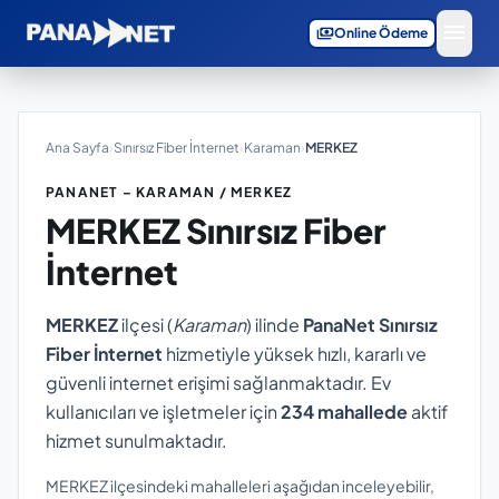
menu
payments
Online Ödeme
Ana Sayfa
›
Sınırsız Fiber İnternet
›
Karaman
›
MERKEZ
PANANET – KARAMAN / MERKEZ
MERKEZ
Sınırsız Fiber
İnternet
MERKEZ
ilçesi (
Karaman
) ilinde
PanaNet Sınırsız
Fiber İnternet
hizmetiyle yüksek hızlı, kararlı ve
güvenli internet erişimi sağlanmaktadır. Ev
kullanıcıları ve işletmeler için
234 mahallede
aktif
hizmet sunulmaktadır.
MERKEZ ilçesindeki mahalleleri aşağıdan inceleyebilir,