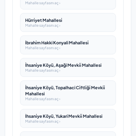
Mahalle sayfasını aç ›
Hürri̇yet Mahallesi̇
Mahalle sayfasını aç ›
İbrahi̇m Hakki Konyali Mahallesi̇
Mahalle sayfasını aç ›
İhsani̇ye Köyü, Aşaği Mevki̇i̇ Mahallesi
Mahalle sayfasını aç ›
İhsani̇ye Köyü, Topalhaci Ci̇ftli̇ği̇ Mevki̇i̇
Mahallesi
Mahalle sayfasını aç ›
İhsani̇ye Köyü, Yukari Mevki̇i̇ Mahallesi
Mahalle sayfasını aç ›