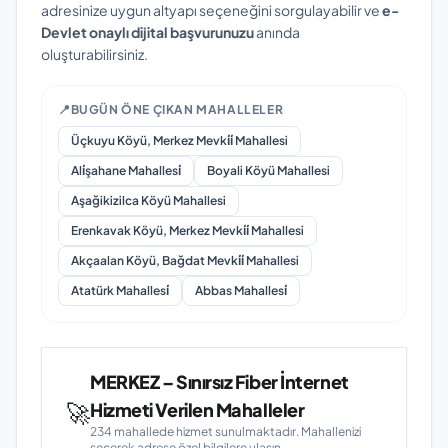
adresinize uygun altyapı seçeneğini sorgulayabilir ve
e-
Devlet onaylı dijital başvurunuzu
anında
oluşturabilirsiniz.
📍
BUGÜN ÖNE ÇIKAN MAHALLELER
Üçkuyu Köyü, Merkez Mevki̇i̇ Mahallesi
Ali̇şahane Mahallesi̇
Boyali Köyü Mahallesi
Aşağikizilca Köyü Mahallesi
Erenkavak Köyü, Merkez Mevki̇i̇ Mahallesi
Akçaalan Köyü, Bağdat Mevki̇i̇ Mahallesi
Atatürk Mahallesi̇
Abbas Mahallesi̇
MERKEZ – Sınırsız Fiber İnternet
🚀
Hizmeti Verilen Mahalleler
234 mahallede hizmet sunulmaktadır. Mahallenizi
seçerek adrese özel bilgilere ulaşın.