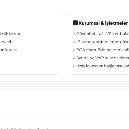
🏢
Kurumsal & İşletmeler
siz 4K izleme
✓
Güvenli ofis ağı, VPN ve bul
neyimi
✓
IP kamera sistemleri ve güven
konferans
✓
POS cihazı, ödeme terminali
✓
Santral ve VoIP telefon siste
✓
Uzak lokasyon bağlantısı, sah