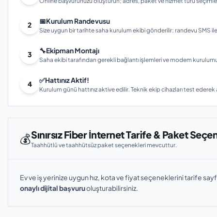
Online başvurunuzu oluşturun; adres, paket ve hizmet türü seçimleri
📅
Kurulum Randevusu
2
Size uygun bir tarihte saha kurulum ekibi gönderilir; randevu SMS ile bi
🔧
Ekipman Montajı
3
Saha ekibi tarafından gerekli bağlantı işlemleri ve modem kurulumu gerç
✅
Hattınız Aktif!
4
Kurulum günü hattınız aktive edilir. Teknik ekip cihazları test ederek ay
Sınırsız Fiber İnternet Tarife & Paket Seçe
💰
Taahhütlü ve taahhütsüz paket seçenekleri mevcuttur.
Ev ve iş yerinize uygun hız, kota ve fiyat seçeneklerini tarife sayf
onaylı dijital başvuru
oluşturabilirsiniz.