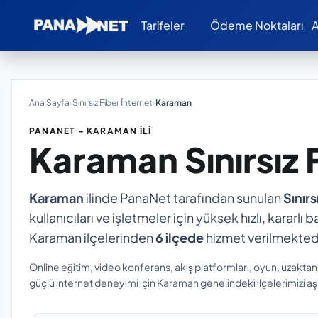
Tarifeler
Ödeme Noktaları
A
Ana Sayfa
›
Sınırsız Fiber İnternet
›
Karaman
PANANET – KARAMAN İLI
Karaman
Sınırsız
Karaman
ilinde PanaNet tarafından sunulan
Sınırs
kullanıcıları ve işletmeler için yüksek hızlı, kararl
Karaman ilçelerinden
6 ilçede
hizmet verilmektedi
Online eğitim, video konferans, akış platformları, oyun, uzaktan
güçlü internet deneyimi için Karaman genelindeki ilçelerimizi aşa