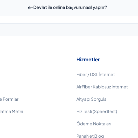
e-Devlet ile online başvuru nasıl yapılır?
Hizmetler
Fiber / DSL İnternet
AirFiber Kablosuz İnternet
e Formlar
Altyapı Sorgula
latma Metni
Hız Testi (Speedtest)
Ödeme Noktaları
PanaNet Blog