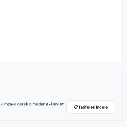
slak imzaya gerek olmadan
e-Devlet
📋 Tarifeleri İncele