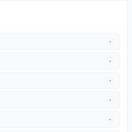
+
+
+
+
+