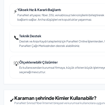
⚡
Yüksek Hız & Kararlı Bağlantı
PanaNet altyapısı; fiber, DSL ve kablosuz teknolojilerini birleştirerek 
bağlantı sağlar. Ani hız düşüşleri ve kopukluklar yaşanmaz.
📞
Teknik Destek
Destek ve Arıza Kaydı talepleriniz için PanaNet Online İşlemlerd
PanaNet Çağrı Merkezinden destek alabilirsiniz.
💡
Ölçeklenebilir Çözümler
Ev kullanıcısından kurumsal firmaya, küçük ofisten büyük işletmey
seçeneği mevcuttur.
Karaman şehrinde Kimler Kullanabilir?
✔
PanaNet Sınırsız Fiber İnternet bireysel ve kurumsal kullanıcılara uygun