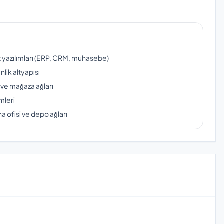
ut yazılımları (ERP, CRM, muhasebe)
lik altyapısı
 ve mağaza ağları
mleri
a ofisi ve depo ağları