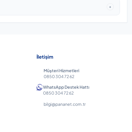
+
İletişim
Müşteri Hizmetleri
0850 304 72 62
WhatsApp Destek Hattı
0850 304 72 62
bilgi@pananet.com.tr