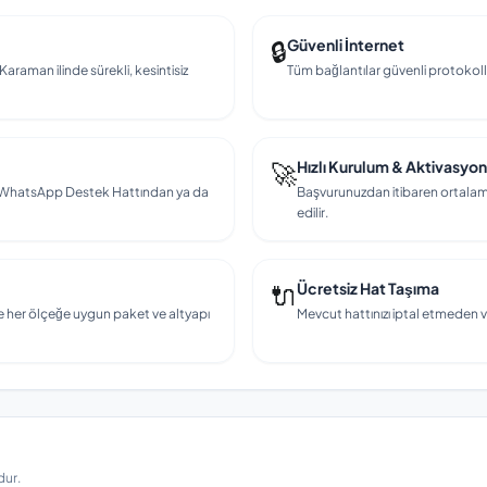
🔒
Güvenli İnternet
Karaman ilinde sürekli, kesintisiz
Tüm bağlantılar güvenli protokollerl
🚀
Hızlı Kurulum & Aktivasyon
en, WhatsApp Destek Hattından ya da
Başvurunuzdan itibaren ortalama
edilir.
🔌
Ücretsiz Hat Taşıma
e her ölçeğe uygun paket ve altyapı
Mevcut hattınızı iptal etmeden v
dur.