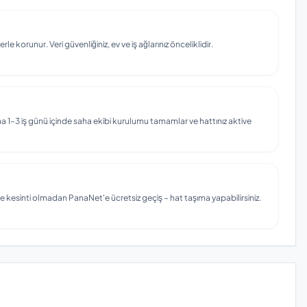
e korunur. Veri güvenliğiniz, ev ve iş ağlarınız önceliklidir.
 1–3 iş günü içinde saha ekibi kurulumu tamamlar ve hattınız aktive
e kesinti olmadan PanaNet'e ücretsiz geçiş – hat taşıma yapabilirsiniz.