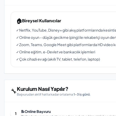
🏠
Bireysel Kullanıcılar
✓
Netflix, YouTube, Disney+ gibi akış platformlarında kesinti
✓
Online oyun – düşük gecikme (ping) ile rekabetçi oyun de
✓
Zoom, Teams, Google Meet gibi platformlarda HD video 
✓
Online eğitim, e-Devlet ve bankacılık işlemleri
✓
Çok cihazlı ev ağı (akıllı TV, tablet, telefon, laptop)
Kurulum Nasıl Yapılır?
🔧
Başvurudan aktif hatta kadar ortalama
1–3 iş günü
.
📝
Online Başvuru
1