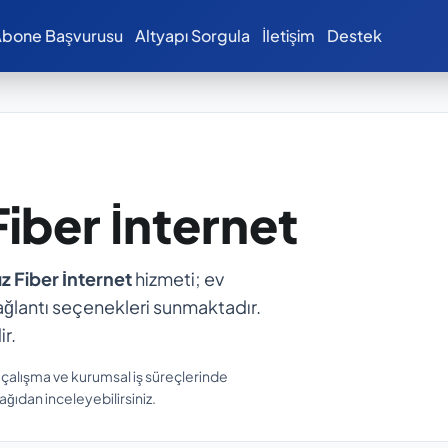
bone Başvurusu
Altyapı Sorgula
İletişim
Destek
 Fiber İnternet
ız Fiber İnternet
hizmeti; ev
ı bağlantı seçenekleri sunmaktadır.
r.
 çalışma ve kurumsal iş süreçlerinde
ğıdan inceleyebilirsiniz.