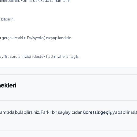
nizi belirtin. Form 5 dakikada tamamlanır.
ldirilir.
ekleştirilir. Ev/işyeri ağınız yapılandırılır.
rılır; sorularınız için destek hattımız her an açık.
nekleri
amızda bulabilirsiniz. Farklı bir sağlayıcıdan
ücretsiz geçiş
yapabilir, ı