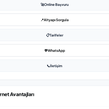
🚀
Online Başvuru
📍
Altyapı Sorgula
📋
Tarifeler
💬
WhatsApp
📞
İletişim
rnet Avantajları