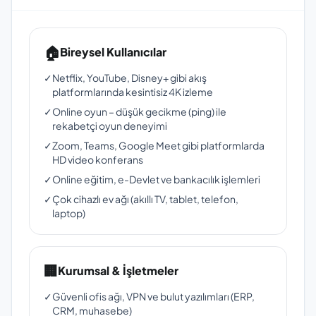
🏠
Bireysel Kullanıcılar
✓
Netflix, YouTube, Disney+ gibi akış
platformlarında kesintisiz 4K izleme
✓
Online oyun – düşük gecikme (ping) ile
rekabetçi oyun deneyimi
✓
Zoom, Teams, Google Meet gibi platformlarda
HD video konferans
✓
Online eğitim, e-Devlet ve bankacılık işlemleri
✓
Çok cihazlı ev ağı (akıllı TV, tablet, telefon,
laptop)
🏢
Kurumsal & İşletmeler
✓
Güvenli ofis ağı, VPN ve bulut yazılımları (ERP,
CRM, muhasebe)