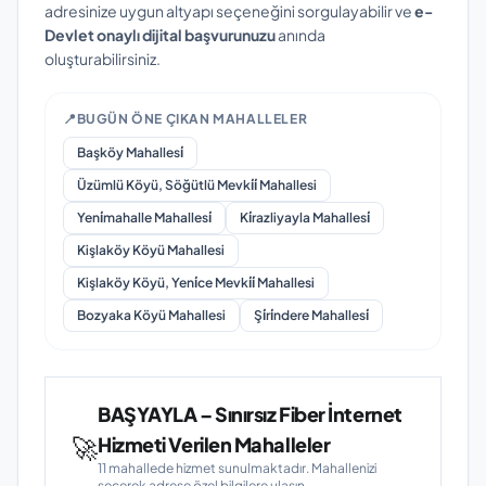
adresinize uygun altyapı seçeneğini sorgulayabilir ve
e-
Devlet onaylı dijital başvurunuzu
anında
oluşturabilirsiniz.
📍
BUGÜN ÖNE ÇIKAN MAHALLELER
Başköy Mahallesi̇
Üzümlü Köyü, Söğütlü Mevki̇i̇ Mahallesi
Yeni̇mahalle Mahallesi̇
Ki̇razliyayla Mahallesi̇
Kişlaköy Köyü Mahallesi
Kişlaköy Köyü, Yeni̇ce Mevki̇i̇ Mahallesi
Bozyaka Köyü Mahallesi
Şi̇ri̇ndere Mahallesi̇
BAŞYAYLA – Sınırsız Fiber İnternet
🚀
Hizmeti Verilen Mahalleler
11 mahallede hizmet sunulmaktadır. Mahallenizi
seçerek adrese özel bilgilere ulaşın.