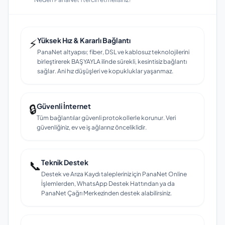
⚡
Yüksek Hız & Kararlı Bağlantı
PanaNet altyapısı; fiber, DSL ve kablosuz teknolojilerini
birleştirerek BAŞYAYLA ilinde sürekli, kesintisiz bağlantı
sağlar. Ani hız düşüşleri ve kopukluklar yaşanmaz.
🔒
Güvenli İnternet
Tüm bağlantılar güvenli protokollerle korunur. Veri
güvenliğiniz, ev ve iş ağlarınız önceliklidir.
📞
Teknik Destek
Destek ve Arıza Kaydı talepleriniz için PanaNet Online
İşlemlerden, WhatsApp Destek Hattından ya da
PanaNet Çağrı Merkezinden destek alabilirsiniz.