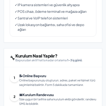
✓
IP kamera sistemleri ve güvenlik altyapısı
✓
POS cihazı, ödeme terminali ve mağaza ağları
✓
Santral ve VoIP telefon sistemleri
✓
Uzak lokasyon bağlantısı, saha ofisi ve depo
ağları
Kurulum Nasıl Yapılır?
🔧
Başvurudan aktif hatta kadar ortalama
1–3 iş günü
.
📝
Online Başvuru
1
Online başvurunuzu oluşturun; adres, paket ve hizmet türü
seçimlerinizi belirtin. Form 5 dakikada tamamlanır.
📅
Kurulum Randevusu
2
Size uygun bir tarihte saha kurulum ekibi gönderilir; randevu
SMS ile bildirilir.