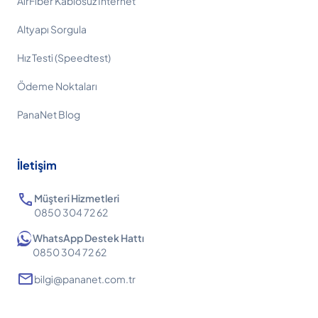
AirFiber Kablosuz İnternet
Altyapı Sorgula
Hız Testi (Speedtest)
Ödeme Noktaları
PanaNet Blog
İletişim
call
Müşteri Hizmetleri
0850 304 72 62
WhatsApp Destek Hattı
0850 304 72 62
mail
bilgi@pananet.com.tr