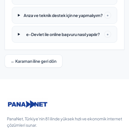
Arıza ve teknik destek için ne yapmalıyım?
+
e-Devlet ile online başvuru nasıl yapılır?
+
← Karaman iline geri dön
PanaNet, Türkiye'nin 81 ilinde yüksek hızlı ve ekonomik internet
çözümleri sunar.