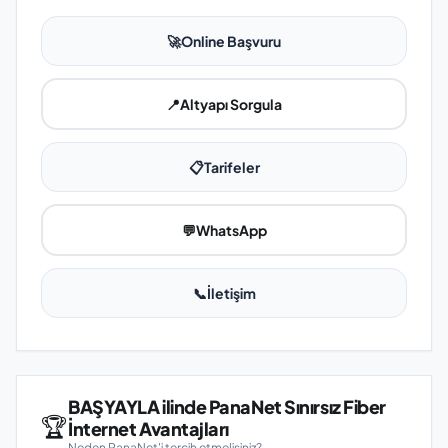
🚀
Online Başvuru
📍
Altyapı Sorgula
📋
Tarifeler
💬
WhatsApp
📞
İletişim
BAŞYAYLA ilinde PanaNet Sınırsız Fiber
🏆
İnternet Avantajları
Neden PanaNet'i tercih etmelisiniz?