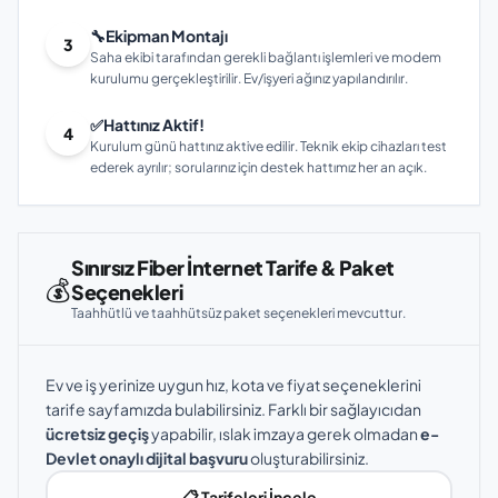
🔧
Ekipman Montajı
3
Saha ekibi tarafından gerekli bağlantı işlemleri ve modem
kurulumu gerçekleştirilir. Ev/işyeri ağınız yapılandırılır.
✅
Hattınız Aktif!
4
Kurulum günü hattınız aktive edilir. Teknik ekip cihazları test
ederek ayrılır; sorularınız için destek hattımız her an açık.
Sınırsız Fiber İnternet Tarife & Paket
💰
Seçenekleri
Taahhütlü ve taahhütsüz paket seçenekleri mevcuttur.
Ev ve iş yerinize uygun hız, kota ve fiyat seçeneklerini
tarife sayfamızda bulabilirsiniz. Farklı bir sağlayıcıdan
ücretsiz geçiş
yapabilir, ıslak imzaya gerek olmadan
e-
Devlet onaylı dijital başvuru
oluşturabilirsiniz.
📋 Tarifeleri İncele