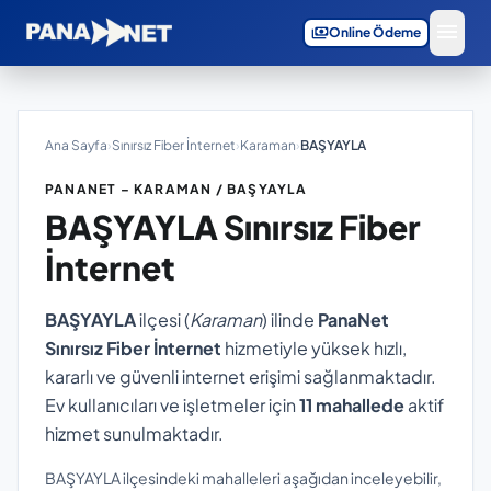
menu
payments
Online Ödeme
Ana Sayfa
›
Sınırsız Fiber İnternet
›
Karaman
›
BAŞYAYLA
PANANET – KARAMAN / BAŞYAYLA
BAŞYAYLA
Sınırsız Fiber
İnternet
BAŞYAYLA
ilçesi (
Karaman
) ilinde
PanaNet
Sınırsız Fiber İnternet
hizmetiyle yüksek hızlı,
kararlı ve güvenli internet erişimi sağlanmaktadır.
Ev kullanıcıları ve işletmeler için
11 mahallede
aktif
hizmet sunulmaktadır.
BAŞYAYLA ilçesindeki mahalleleri aşağıdan inceleyebilir,