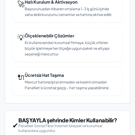
🚀
Hızlı Kurulum & Aktivasyon
Başvurunuzdan itibaren ortalama 1–3 iş günü içinde
saha ekibi kurulumu tamamlar ve hattınız aktive edilir.
💡
Ölçeklenebilir Çözümler
Ev kullanıcısından kurumsal firmaya, küçük ofisten
büyük işletmeye her ölçeğe uygun paket ve altyapı
seçeneği mevcuttur.
🔌
Ücretsiz Hat Taşıma
Mevcut hattınızı iptal etmeden ve kesinti olmadan
PanaNet'e ücretsiz geçiş – hat taşıma yapabilirsiniz.
BAŞYAYLA şehrinde Kimler Kullanabilir?
✔
PanaNet Sınırsız Fiber İnternet bireysel ve kurumsal
kullanıcılara uygundur.