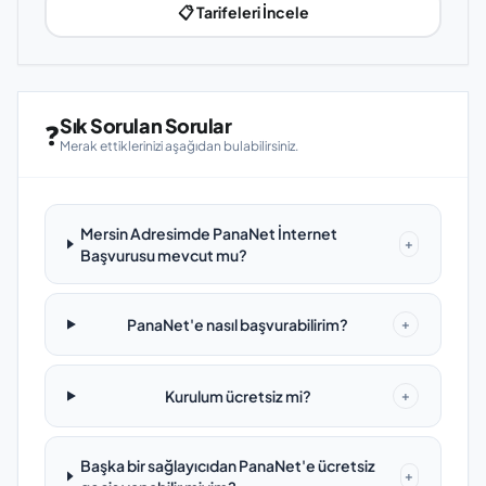
📋 Tarifeleri İncele
Sık Sorulan Sorular
❓
Merak ettiklerinizi aşağıdan bulabilirsiniz.
Mersin Adresimde PanaNet İnternet
+
Başvurusu mevcut mu?
PanaNet'e nasıl başvurabilirim?
+
Kurulum ücretsiz mi?
+
Başka bir sağlayıcıdan PanaNet'e ücretsiz
+