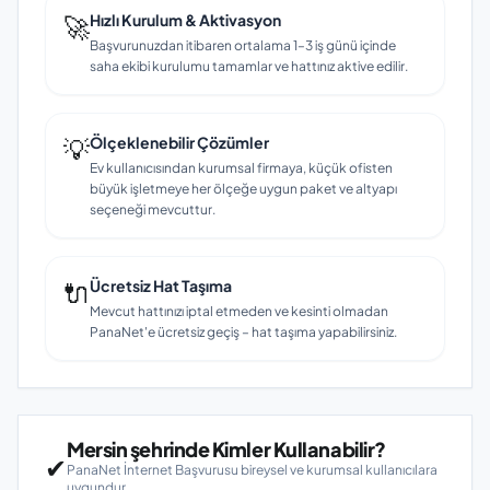
🚀
Hızlı Kurulum & Aktivasyon
Başvurunuzdan itibaren ortalama 1–3 iş günü içinde
saha ekibi kurulumu tamamlar ve hattınız aktive edilir.
💡
Ölçeklenebilir Çözümler
Ev kullanıcısından kurumsal firmaya, küçük ofisten
büyük işletmeye her ölçeğe uygun paket ve altyapı
seçeneği mevcuttur.
🔌
Ücretsiz Hat Taşıma
Mevcut hattınızı iptal etmeden ve kesinti olmadan
PanaNet'e ücretsiz geçiş – hat taşıma yapabilirsiniz.
Mersin şehrinde Kimler Kullanabilir?
✔
PanaNet İnternet Başvurusu bireysel ve kurumsal kullanıcılara
uygundur.