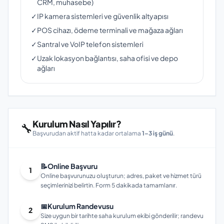
CRM, muhasebe)
✓
IP kamera sistemleri ve güvenlik altyapısı
✓
POS cihazı, ödeme terminali ve mağaza ağları
✓
Santral ve VoIP telefon sistemleri
✓
Uzak lokasyon bağlantısı, saha ofisi ve depo
ağları
Kurulum Nasıl Yapılır?
🔧
Başvurudan aktif hatta kadar ortalama
1–3 iş günü
.
📝
Online Başvuru
1
Online başvurunuzu oluşturun; adres, paket ve hizmet türü
seçimlerinizi belirtin. Form 5 dakikada tamamlanır.
📅
Kurulum Randevusu
2
Size uygun bir tarihte saha kurulum ekibi gönderilir; randevu