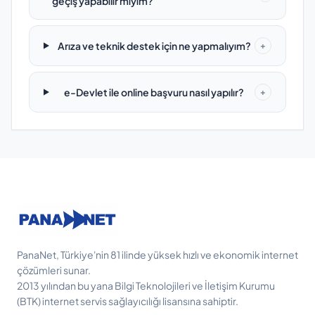
geçiş yapabilir miyim?
Arıza ve teknik destek için ne yapmalıyım?
+
e-Devlet ile online başvuru nasıl yapılır?
+
PanaNet, Türkiye'nin 81 ilinde yüksek hızlı ve ekonomik internet
çözümleri sunar.
2013 yılından bu yana Bilgi Teknolojileri ve İletişim Kurumu
(BTK) internet servis sağlayıcılığı lisansına sahiptir.