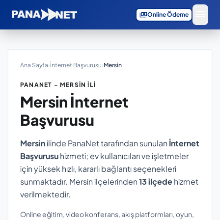
menu
payments
Online Ödeme
Ana Sayfa
›
İnternet Başvurusu
›
Mersin
PANANET – MERSIN İLI
Mersin
İnternet
Başvurusu
Mersin
ilinde PanaNet tarafından sunulan
İnternet
Başvurusu
hizmeti; ev kullanıcıları ve işletmeler
için yüksek hızlı, kararlı bağlantı seçenekleri
sunmaktadır. Mersin ilçelerinden
13 ilçede
hizmet
verilmektedir.
Online eğitim, video konferans, akış platformları, oyun,