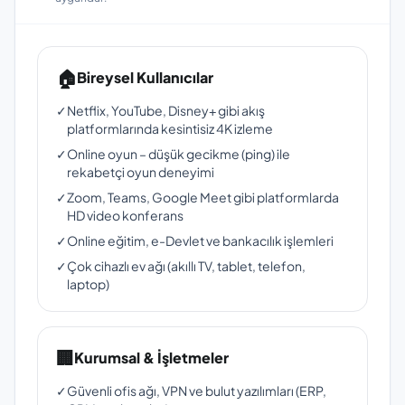
🏠
Bireysel Kullanıcılar
✓
Netflix, YouTube, Disney+ gibi akış
platformlarında kesintisiz 4K izleme
✓
Online oyun – düşük gecikme (ping) ile
rekabetçi oyun deneyimi
✓
Zoom, Teams, Google Meet gibi platformlarda
HD video konferans
✓
Online eğitim, e-Devlet ve bankacılık işlemleri
✓
Çok cihazlı ev ağı (akıllı TV, tablet, telefon,
laptop)
🏢
Kurumsal & İşletmeler
✓
Güvenli ofis ağı, VPN ve bulut yazılımları (ERP,