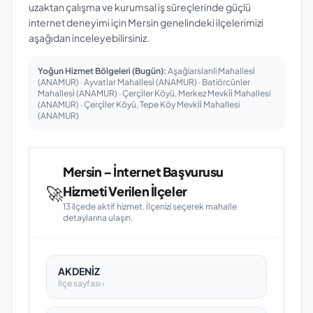
uzaktan çalışma ve kurumsal iş süreçlerinde güçlü
internet deneyimi için Mersin genelindeki ilçelerimizi
aşağıdan inceleyebilirsiniz.
Yoğun Hizmet Bölgeleri (Bugün):
Aşağiarslanli Mahallesi̇
(ANAMUR) · Ayvatlar Mahallesi̇ (ANAMUR) · Batiörcünler
Mahallesi̇ (ANAMUR) · Çerçi̇ler Köyü, Merkez Mevki̇i̇ Mahallesi
(ANAMUR) · Çerçi̇ler Köyü, Tepe Köy Mevki̇i̇ Mahallesi
(ANAMUR)
Mersin – İnternet Başvurusu
🚀
Hizmeti Verilen İlçeler
13 ilçede aktif hizmet. İlçenizi seçerek mahalle
detaylarına ulaşın.
AKDENİZ
İlçe sayfası ›