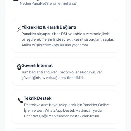
Neden PanaNet'i tercih etmelisiniz?
⚡
Yüksek Hız & Kararlı Bağlantı
PanaNet altyapısı; fiber, DSL ve kablosuz teknolojilerini
birleştirerek Mersin ilinde sürekli, kesintisiz bağlantı sağlar.
Ani hız düşüşleri ve kopukluklar yaşanmaz.
🔒
Güvenli İnternet
Tüm bağlantılar güvenli protokollerle korunur. Veri
güvenliğiniz, ev ve iş ağlarınız önceliklidir.
📞
Teknik Destek
Destek ve Arıza Kaydı talepleriniz için PanaNet Online
İşlemlerden, WhatsApp Destek Hattından ya da
PanaNet Çağrı Merkezinden destek alabilirsiniz.