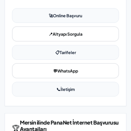
🚀
Online Başvuru
📍
Altyapı Sorgula
📋
Tarifeler
💬
WhatsApp
📞
İletişim
Mersin ilinde PanaNet İnternet Başvurusu
🏆
Avantajları