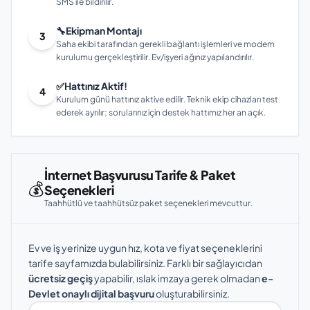
SMS ile bildirilir.
🔧
Ekipman Montajı
3
Saha ekibi tarafından gerekli bağlantı işlemleri ve modem
kurulumu gerçekleştirilir. Ev/işyeri ağınız yapılandırılır.
✅
Hattınız Aktif!
4
Kurulum günü hattınız aktive edilir. Teknik ekip cihazları test
ederek ayrılır; sorularınız için destek hattımız her an açık.
İnternet Başvurusu Tarife & Paket
💰
Seçenekleri
Taahhütlü ve taahhütsüz paket seçenekleri mevcuttur.
Ev ve iş yerinize uygun hız, kota ve fiyat seçeneklerini
tarife sayfamızda bulabilirsiniz. Farklı bir sağlayıcıdan
ücretsiz geçiş
yapabilir, ıslak imzaya gerek olmadan
e-
Devlet onaylı dijital başvuru
oluşturabilirsiniz.