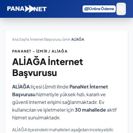
menu
payments
Online Ödeme
Ana Sayfa
›
İnternet Başvurusu
›
İzmir
›
ALİAĞA
PANANET – İZMIR / ALİAĞA
ALİAĞA
İnternet
Başvurusu
ALİAĞA
ilçesi (
İzmir
) ilinde
PanaNet İnternet
Başvurusu
hizmetiyle yüksek hızlı, kararlı ve
güvenli internet erişimi sağlanmaktadır. Ev
kullanıcıları ve işletmeler için
30 mahallede
aktif
hizmet sunulmaktadır.
ALİAĞA ilçesindeki mahalleleri aşağıdan inceleyebilir,