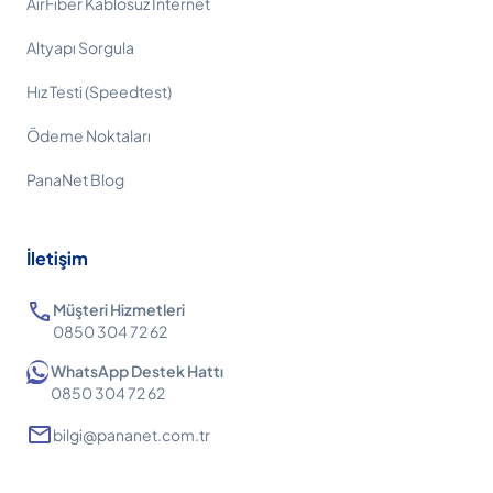
AirFiber Kablosuz İnternet
Altyapı Sorgula
Hız Testi (Speedtest)
Ödeme Noktaları
PanaNet Blog
İletişim
call
Müşteri Hizmetleri
0850 304 72 62
WhatsApp Destek Hattı
0850 304 72 62
mail
bilgi@pananet.com.tr