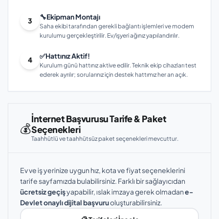
🔧
Ekipman Montajı
3
Saha ekibi tarafından gerekli bağlantı işlemleri ve modem
kurulumu gerçekleştirilir. Ev/işyeri ağınız yapılandırılır.
✅
Hattınız Aktif!
4
Kurulum günü hattınız aktive edilir. Teknik ekip cihazları test
ederek ayrılır; sorularınız için destek hattımız her an açık.
İnternet Başvurusu Tarife & Paket
💰
Seçenekleri
Taahhütlü ve taahhütsüz paket seçenekleri mevcuttur.
Ev ve iş yerinize uygun hız, kota ve fiyat seçeneklerini
tarife sayfamızda bulabilirsiniz. Farklı bir sağlayıcıdan
ücretsiz geçiş
yapabilir, ıslak imzaya gerek olmadan
e-
Devlet onaylı dijital başvuru
oluşturabilirsiniz.