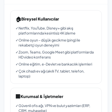
🏠
Bireysel Kullanıcılar
✓
Netflix, YouTube, Disney+ gibi akış
platformlarında kesintisiz 4K izleme
✓
Online oyun – düşük gecikme (ping) ile
rekabetçi oyun deneyimi
✓
Zoom, Teams, Google Meet gibi platformlarda
HD video konferans
✓
Online eğitim, e-Devlet ve bankacılık işlemleri
✓
Çok cihazlı ev ağı (akıllı TV, tablet, telefon,
laptop)
🏢
Kurumsal & İşletmeler
✓
Güvenli ofis ağı, VPN ve bulut yazılımları (ERP,
CRM, muhasebe)