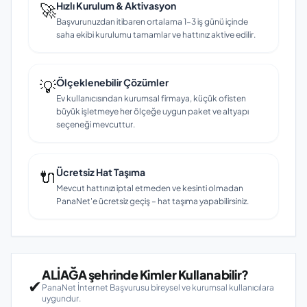
🚀
Hızlı Kurulum & Aktivasyon
Başvurunuzdan itibaren ortalama 1–3 iş günü içinde
saha ekibi kurulumu tamamlar ve hattınız aktive edilir.
💡
Ölçeklenebilir Çözümler
Ev kullanıcısından kurumsal firmaya, küçük ofisten
büyük işletmeye her ölçeğe uygun paket ve altyapı
seçeneği mevcuttur.
🔌
Ücretsiz Hat Taşıma
Mevcut hattınızı iptal etmeden ve kesinti olmadan
PanaNet'e ücretsiz geçiş – hat taşıma yapabilirsiniz.
ALİAĞA şehrinde Kimler Kullanabilir?
✔
PanaNet İnternet Başvurusu bireysel ve kurumsal kullanıcılara
uygundur.