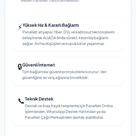
Neden PanaNet'i tercih etmelisiniz?
⚡
Yüksek Hız & Kararlı Bağlantı
PanaNet altyapısı; fiber, DSL ve kablosuz teknolojilerini
birleştirerek ALİAĞA ilinde sürekli, kesintisiz bağlantı
sağlar. Ani hız düşüşleri ve kopukluklar yaşanmaz.
🔒
Güvenli İnternet
Tüm bağlantılar güvenli protokollerle korunur. Veri
güvenliğiniz, ev ve iş ağlarınız önceliklidir.
📞
Teknik Destek
Destek ve Arıza Kaydı talepleriniz için PanaNet Online
İşlemlerden, WhatsApp Destek Hattından ya da
PanaNet Çağrı Merkezinden destek alabilirsiniz.