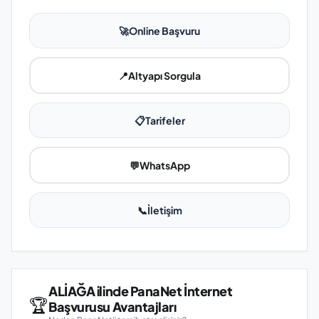
🚀
Online Başvuru
📍
Altyapı Sorgula
📋
Tarifeler
💬
WhatsApp
📞
İletişim
ALİAĞA ilinde PanaNet İnternet
🏆
Başvurusu Avantajları