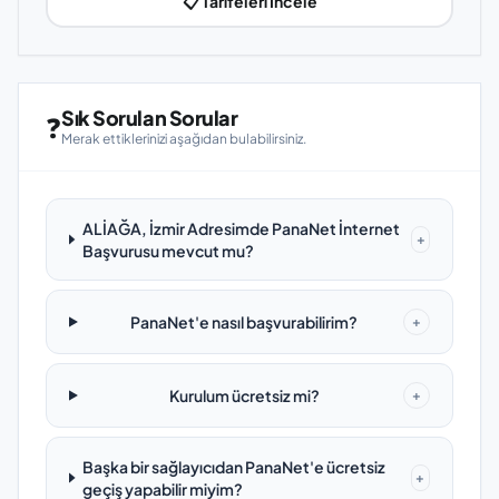
📋 Tarifeleri İncele
Sık Sorulan Sorular
❓
Merak ettiklerinizi aşağıdan bulabilirsiniz.
ALİAĞA, İzmir Adresimde PanaNet İnternet
+
Başvurusu mevcut mu?
PanaNet'e nasıl başvurabilirim?
+
Kurulum ücretsiz mi?
+
Başka bir sağlayıcıdan PanaNet'e ücretsiz
+
geçiş yapabilir miyim?