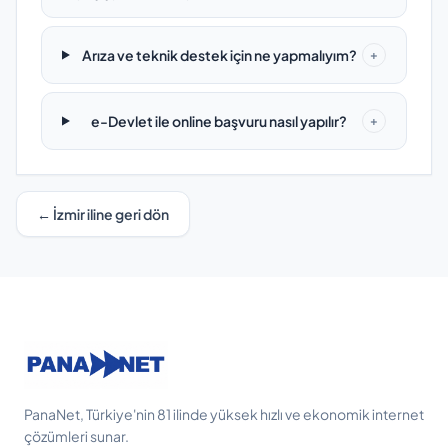
Arıza ve teknik destek için ne yapmalıyım?
+
e-Devlet ile online başvuru nasıl yapılır?
+
← İzmir iline geri dön
PanaNet, Türkiye'nin 81 ilinde yüksek hızlı ve ekonomik internet
çözümleri sunar.