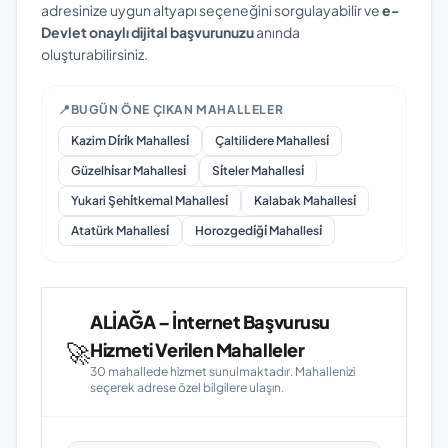
adresinize uygun altyapı seçeneğini sorgulayabilir ve
e-
Devlet onaylı dijital başvurunuzu
anında
oluşturabilirsiniz.
📍
BUGÜN ÖNE ÇIKAN MAHALLELER
Kazim Di̇ri̇k Mahallesi̇
Çaltilidere Mahallesi̇
Güzelhi̇sar Mahallesi̇
Si̇teler Mahallesi̇
Yukari Şehi̇tkemal Mahallesi̇
Kalabak Mahallesi̇
Atatürk Mahallesi̇
Horozgedi̇ği̇ Mahallesi̇
ALİAĞA – İnternet Başvurusu
🚀
Hizmeti Verilen Mahalleler
30 mahallede hizmet sunulmaktadır. Mahallenizi
seçerek adrese özel bilgilere ulaşın.