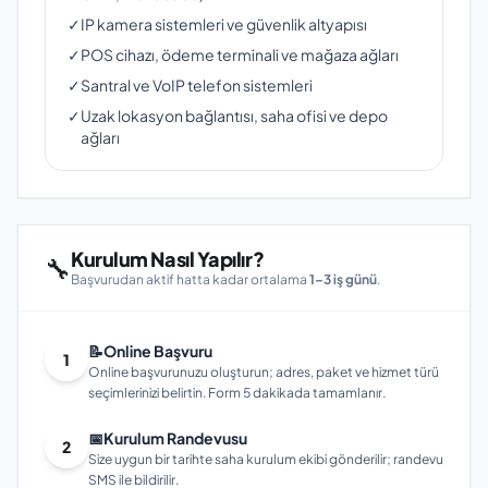
✓
IP kamera sistemleri ve güvenlik altyapısı
✓
POS cihazı, ödeme terminali ve mağaza ağları
✓
Santral ve VoIP telefon sistemleri
✓
Uzak lokasyon bağlantısı, saha ofisi ve depo
ağları
Kurulum Nasıl Yapılır?
🔧
Başvurudan aktif hatta kadar ortalama
1–3 iş günü
.
📝
Online Başvuru
1
Online başvurunuzu oluşturun; adres, paket ve hizmet türü
seçimlerinizi belirtin. Form 5 dakikada tamamlanır.
📅
Kurulum Randevusu
2
Size uygun bir tarihte saha kurulum ekibi gönderilir; randevu
SMS ile bildirilir.