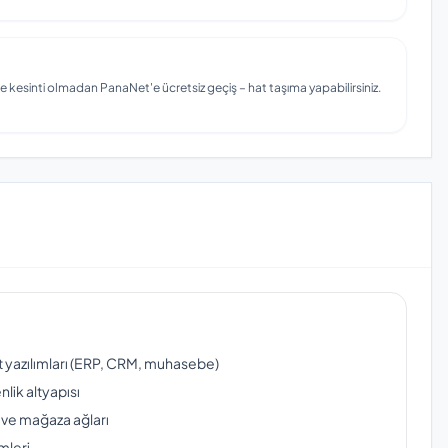
e kesinti olmadan PanaNet'e ücretsiz geçiş – hat taşıma yapabilirsiniz.
ut yazılımları (ERP, CRM, muhasebe)
lik altyapısı
 ve mağaza ağları
mleri