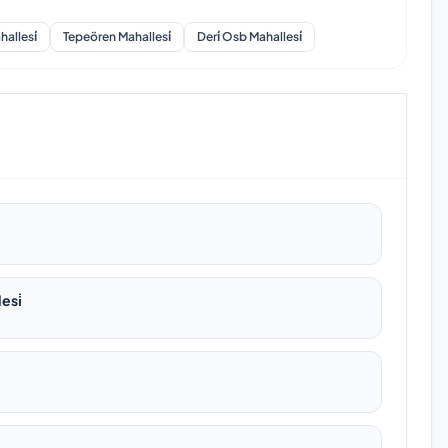
allesi̇
Tepeören Mahallesi̇
Deri̇ Osb Mahallesi̇
esi̇