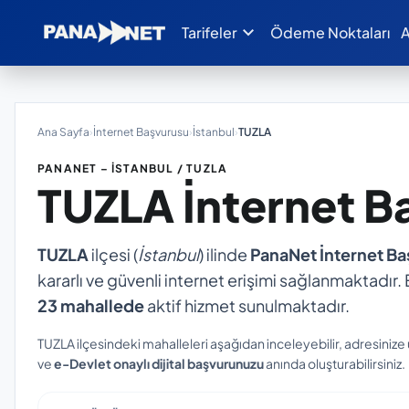
expand_more
Tarifeler
Ödeme Noktaları
A
Ana Sayfa
›
İnternet Başvurusu
›
İstanbul
›
TUZLA
PANANET – İSTANBUL / TUZLA
TUZLA
İnternet B
TUZLA
ilçesi (
İstanbul
) ilinde
PanaNet İnternet B
kararlı ve güvenli internet erişimi sağlanmaktadır. E
23 mahallede
aktif hizmet sunulmaktadır.
TUZLA ilçesindeki mahalleleri aşağıdan inceleyebilir, adresinize
ve
e-Devlet onaylı dijital başvurunuzu
anında oluşturabilirsiniz.