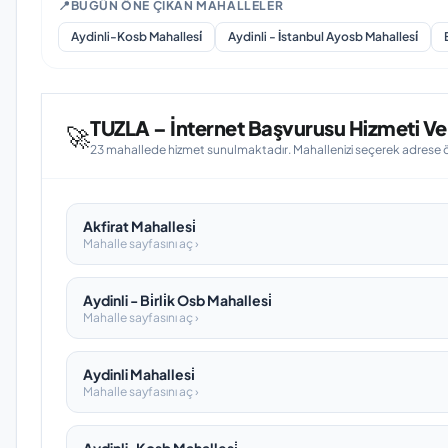
📍
BUGÜN ÖNE ÇIKAN MAHALLELER
Aydinli-Kosb Mahallesi̇
Aydinli - İstanbul Ayosb Mahallesi̇
TUZLA – İnternet Başvurusu Hizmeti Ver
🚀
23 mahallede hizmet sunulmaktadır. Mahallenizi seçerek adrese öze
Akfirat Mahallesi̇
Mahalle sayfasını aç ›
Aydinli - Bi̇rli̇k Osb Mahallesi̇
Mahalle sayfasını aç ›
Aydinli Mahallesi̇
Mahalle sayfasını aç ›