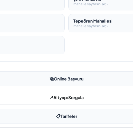
Mahalle sayfasını aç ›
Tepeören Mahallesi̇
Mahalle sayfasını aç ›
🚀
Online Başvuru
📍
Altyapı Sorgula
📋
Tarifeler