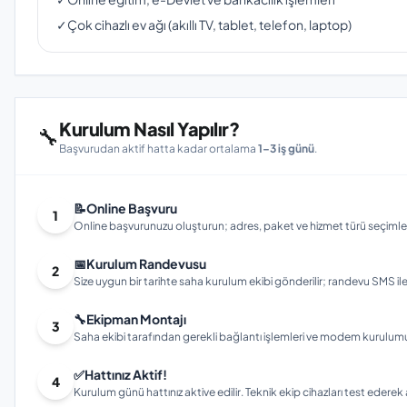
✓
Çok cihazlı ev ağı (akıllı TV, tablet, telefon, laptop)
Kurulum Nasıl Yapılır?
🔧
Başvurudan aktif hatta kadar ortalama
1–3 iş günü
.
📝
Online Başvuru
1
Online başvurunuzu oluşturun; adres, paket ve hizmet türü seçimleri
📅
Kurulum Randevusu
2
Size uygun bir tarihte saha kurulum ekibi gönderilir; randevu SMS ile bi
🔧
Ekipman Montajı
3
Saha ekibi tarafından gerekli bağlantı işlemleri ve modem kurulumu gerç
✅
Hattınız Aktif!
4
Kurulum günü hattınız aktive edilir. Teknik ekip cihazları test ederek ay