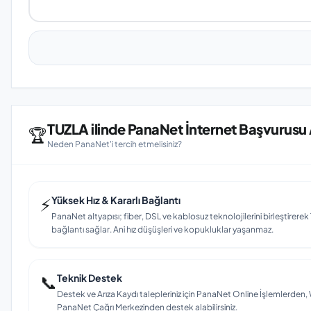
TUZLA ilinde PanaNet İnternet Başvurusu 
🏆
Neden PanaNet'i tercih etmelisiniz?
⚡
Yüksek Hız & Kararlı Bağlantı
PanaNet altyapısı; fiber, DSL ve kablosuz teknolojilerini birleştirerek T
bağlantı sağlar. Ani hız düşüşleri ve kopukluklar yaşanmaz.
📞
Teknik Destek
Destek ve Arıza Kaydı talepleriniz için PanaNet Online İşlemlerd
PanaNet Çağrı Merkezinden destek alabilirsiniz.