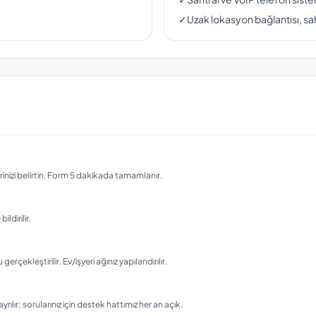
✓
Uzak lokasyon bağlantısı, sah
nizi belirtin. Form 5 dakikada tamamlanır.
ldirilir.
ekleştirilir. Ev/işyeri ağınız yapılandırılır.
rılır; sorularınız için destek hattımız her an açık.