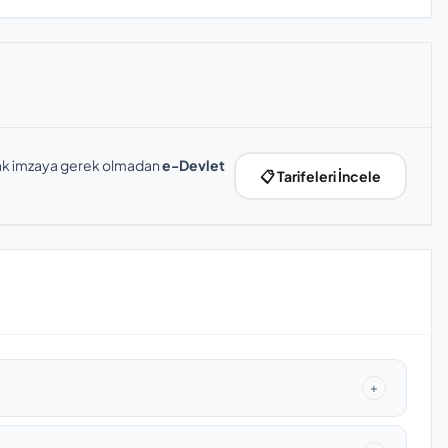
slak imzaya gerek olmadan
e-Devlet
📋 Tarifeleri İncele
+