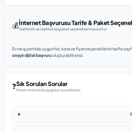
İnternet Başvurusu Tarife & Paket Seçenek
💰
Taahhütlü ve taahhütsüz paket seçenekleri mevcuttur.
Ev ve iş yerinize uygun hız, kota ve fiyat seçeneklerini tarife sayf
onaylı dijital başvuru
oluşturabilirsiniz.
Sık Sorulan Sorular
❓
Merak ettiklerinizi aşağıdan bulabilirsiniz.