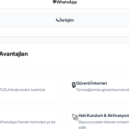
💬
WhatsApp
📞
İletişim
Avantajları
🔒
Güvenli İnternet
UZLA ilinde sürekli, kesintisiz
Tüm bağlantılar güvenli protokollerl
🚀
Hızlı Kurulum & Aktivasyon
en, WhatsApp Destek Hattından ya da
Başvurunuzdan itibaren ortalama
edilir.