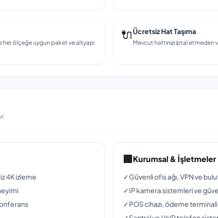
🔌
Ücretsiz Hat Taşıma
e her ölçeğe uygun paket ve altyapı
Mevcut hattınızı iptal etmeden v
r.
🏢
Kurumsal & İşletmeler
siz 4K izleme
✓
Güvenli ofis ağı, VPN ve bul
neyimi
✓
IP kamera sistemleri ve güven
konferans
✓
POS cihazı, ödeme terminali
✓
Santral ve VoIP telefon siste