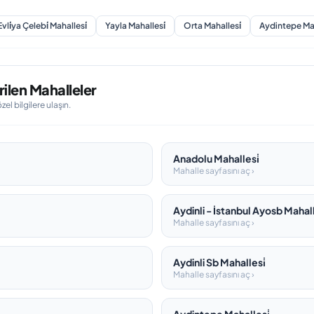
Evli̇ya Çelebi̇ Mahallesi̇
Yayla Mahallesi̇
Orta Mahallesi̇
Aydintepe Mah
ilen Mahalleler
l bilgilere ulaşın.
Anadolu Mahallesi̇
Mahalle sayfasını aç ›
Aydinli - İstanbul Ayosb Mahall
Mahalle sayfasını aç ›
Aydinli Sb Mahallesi̇
Mahalle sayfasını aç ›