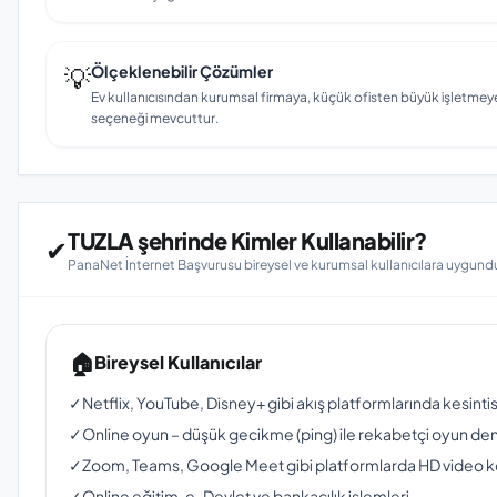
💡
Ölçeklenebilir Çözümler
Ev kullanıcısından kurumsal firmaya, küçük ofisten büyük işletmey
seçeneği mevcuttur.
TUZLA şehrinde Kimler Kullanabilir?
✔
PanaNet İnternet Başvurusu bireysel ve kurumsal kullanıcılara uygundu
🏠
Bireysel Kullanıcılar
✓
Netflix, YouTube, Disney+ gibi akış platformlarında kesinti
✓
Online oyun – düşük gecikme (ping) ile rekabetçi oyun de
✓
Zoom, Teams, Google Meet gibi platformlarda HD video 
✓
Online eğitim, e-Devlet ve bankacılık işlemleri