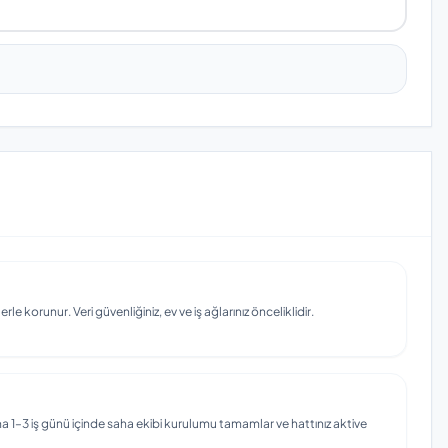
e korunur. Veri güvenliğiniz, ev ve iş ağlarınız önceliklidir.
 1–3 iş günü içinde saha ekibi kurulumu tamamlar ve hattınız aktive