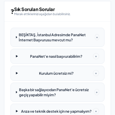
Sık Sorulan Sorular
❓
Merak ettiklerinizi aşağıdan bulabilirsiniz.
BEŞİKTAŞ, İstanbul Adresimde PanaNet
+
İnternet Başvurusu mevcut mu?
PanaNet'e nasıl başvurabilirim?
+
Kurulum ücretsiz mi?
+
Başka bir sağlayıcıdan PanaNet'e ücretsiz
+
geçiş yapabilir miyim?
Arıza ve teknik destek için ne yapmalıyım?
+