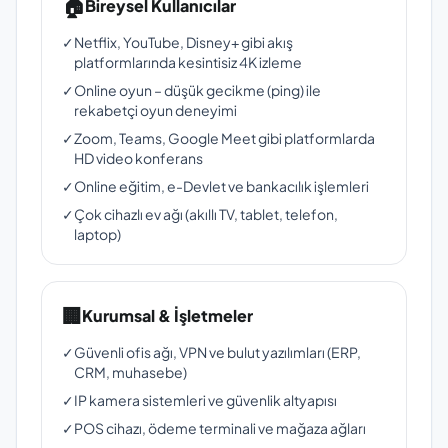
🏠
Bireysel Kullanıcılar
✓
Netflix, YouTube, Disney+ gibi akış
platformlarında kesintisiz 4K izleme
✓
Online oyun – düşük gecikme (ping) ile
rekabetçi oyun deneyimi
✓
Zoom, Teams, Google Meet gibi platformlarda
HD video konferans
✓
Online eğitim, e-Devlet ve bankacılık işlemleri
✓
Çok cihazlı ev ağı (akıllı TV, tablet, telefon,
laptop)
🏢
Kurumsal & İşletmeler
✓
Güvenli ofis ağı, VPN ve bulut yazılımları (ERP,
CRM, muhasebe)
✓
IP kamera sistemleri ve güvenlik altyapısı
✓
POS cihazı, ödeme terminali ve mağaza ağları