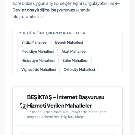
adresinize uygun altyapı seçeneğini sorgulayabilir ve
e-
Devlet onaylı dijital başvurunuzu
anında
oluşturabilirsiniz.
📍
BUGÜN ÖNE ÇIKAN MAHALLELER
Yildiz Mahallesi̇
Bebek Mahallesi̇
Meci̇di̇ye Mahallesi̇
Akat Mahallesi̇
Ni̇sbeti̇ye Mahallesi̇
Eti̇ler Mahallesi
Vi̇şnezade Mahallesi̇
Ortaköy Mahallesi̇
BEŞİKTAŞ – İnternet Başvurusu
🚀
Hizmeti Verilen Mahalleler
23 mahallede hizmet sunulmaktadır. Mahallenizi
seçerek adrese özel bilgilere ulaşın.