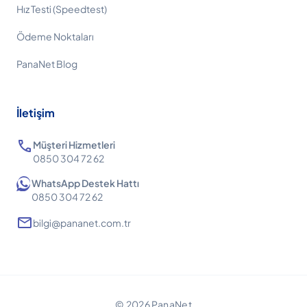
Hız Testi (Speedtest)
Ödeme Noktaları
PanaNet Blog
İletişim
call
Müşteri Hizmetleri
0850 304 72 62
WhatsApp Destek Hattı
0850 304 72 62
mail
bilgi@pananet.com.tr
© 2026 PanaNet