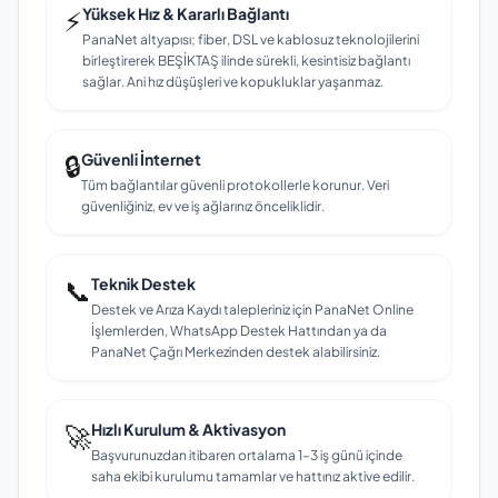
⚡
Yüksek Hız & Kararlı Bağlantı
PanaNet altyapısı; fiber, DSL ve kablosuz teknolojilerini
birleştirerek BEŞİKTAŞ ilinde sürekli, kesintisiz bağlantı
sağlar. Ani hız düşüşleri ve kopukluklar yaşanmaz.
🔒
Güvenli İnternet
Tüm bağlantılar güvenli protokollerle korunur. Veri
güvenliğiniz, ev ve iş ağlarınız önceliklidir.
📞
Teknik Destek
Destek ve Arıza Kaydı talepleriniz için PanaNet Online
İşlemlerden, WhatsApp Destek Hattından ya da
PanaNet Çağrı Merkezinden destek alabilirsiniz.
🚀
Hızlı Kurulum & Aktivasyon
Başvurunuzdan itibaren ortalama 1–3 iş günü içinde
saha ekibi kurulumu tamamlar ve hattınız aktive edilir.