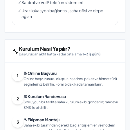
✓
Santral ve VoIP telefon sistemleri
✓
Uzak lokasyon bağlantısı, saha ofisi ve depo
ağları
Kurulum Nasıl Yapılır?
🔧
Başvurudan aktif hatta kadar ortalama
1–3 iş günü
.
📝
Online Başvuru
1
Online başvurunuzu oluşturun; adres, paket ve hizmet türü
seçimlerinizi belirtin. Form 5 dakikada tamamlanır.
📅
Kurulum Randevusu
2
Size uygun bir tarihte saha kurulum ekibi gönderilir; randevu
SMS ile bildirilir.
🔧
Ekipman Montajı
3
Saha ekibi tarafından gerekli bağlantı işlemleri ve modem