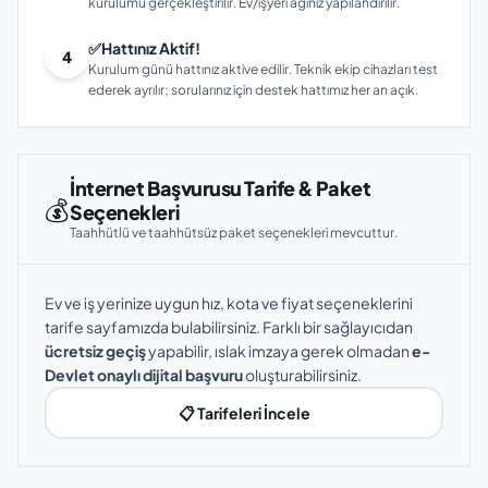
kurulumu gerçekleştirilir. Ev/işyeri ağınız yapılandırılır.
✅
Hattınız Aktif!
4
Kurulum günü hattınız aktive edilir. Teknik ekip cihazları test
ederek ayrılır; sorularınız için destek hattımız her an açık.
İnternet Başvurusu Tarife & Paket
💰
Seçenekleri
Taahhütlü ve taahhütsüz paket seçenekleri mevcuttur.
Ev ve iş yerinize uygun hız, kota ve fiyat seçeneklerini
tarife sayfamızda bulabilirsiniz. Farklı bir sağlayıcıdan
ücretsiz geçiş
yapabilir, ıslak imzaya gerek olmadan
e-
Devlet onaylı dijital başvuru
oluşturabilirsiniz.
📋 Tarifeleri İncele