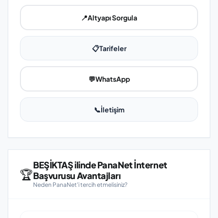
📍
Altyapı Sorgula
📋
Tarifeler
💬
WhatsApp
📞
İletişim
BEŞİKTAŞ ilinde PanaNet İnternet
🏆
Başvurusu Avantajları
Neden PanaNet'i tercih etmelisiniz?