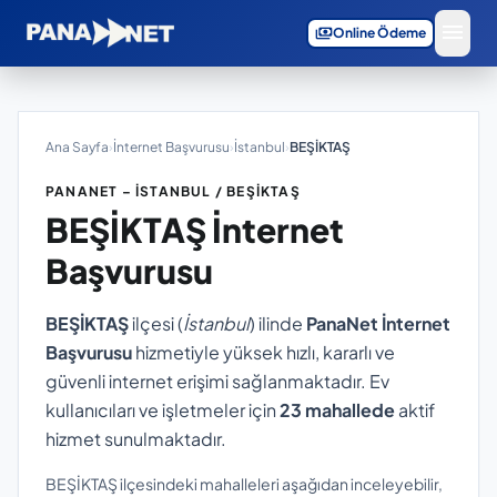
menu
payments
Online Ödeme
Ana Sayfa
›
İnternet Başvurusu
›
İstanbul
›
BEŞİKTAŞ
PANANET – İSTANBUL / BEŞİKTAŞ
BEŞİKTAŞ
İnternet
Başvurusu
BEŞİKTAŞ
ilçesi (
İstanbul
) ilinde
PanaNet İnternet
Başvurusu
hizmetiyle yüksek hızlı, kararlı ve
güvenli internet erişimi sağlanmaktadır. Ev
kullanıcıları ve işletmeler için
23 mahallede
aktif
hizmet sunulmaktadır.
BEŞİKTAŞ ilçesindeki mahalleleri aşağıdan inceleyebilir,