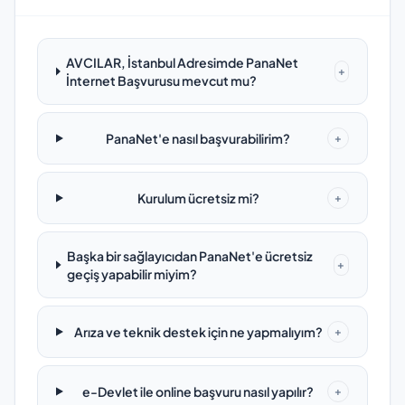
AVCILAR, İstanbul Adresimde PanaNet
+
İnternet Başvurusu mevcut mu?
PanaNet'e nasıl başvurabilirim?
+
Kurulum ücretsiz mi?
+
Başka bir sağlayıcıdan PanaNet'e ücretsiz
+
geçiş yapabilir miyim?
Arıza ve teknik destek için ne yapmalıyım?
+
e-Devlet ile online başvuru nasıl yapılır?
+