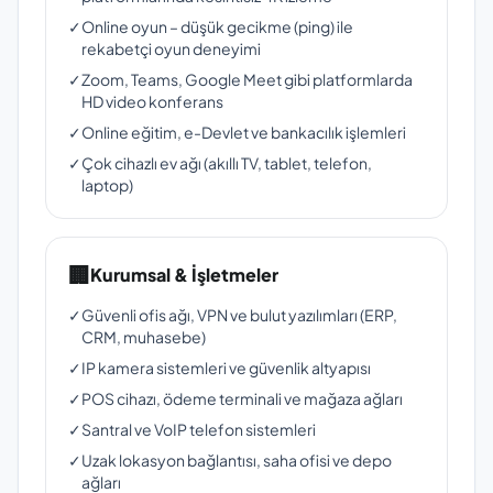
✓
Online oyun – düşük gecikme (ping) ile
rekabetçi oyun deneyimi
✓
Zoom, Teams, Google Meet gibi platformlarda
HD video konferans
✓
Online eğitim, e-Devlet ve bankacılık işlemleri
✓
Çok cihazlı ev ağı (akıllı TV, tablet, telefon,
laptop)
🏢
Kurumsal & İşletmeler
✓
Güvenli ofis ağı, VPN ve bulut yazılımları (ERP,
CRM, muhasebe)
✓
IP kamera sistemleri ve güvenlik altyapısı
✓
POS cihazı, ödeme terminali ve mağaza ağları
✓
Santral ve VoIP telefon sistemleri
✓
Uzak lokasyon bağlantısı, saha ofisi ve depo
ağları