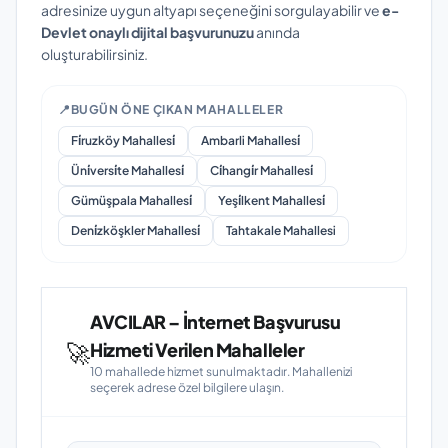
adresinize uygun altyapı seçeneğini sorgulayabilir ve
e-
Devlet onaylı dijital başvurunuzu
anında
oluşturabilirsiniz.
📍
BUGÜN ÖNE ÇIKAN MAHALLELER
Fi̇ruzköy Mahallesi̇
Ambarli Mahallesi̇
Üni̇versi̇te Mahallesi̇
Ci̇hangi̇r Mahallesi̇
Gümüşpala Mahallesi̇
Yeşi̇lkent Mahallesi̇
Deni̇zköşkler Mahallesi̇
Tahtakale Mahallesi
AVCILAR – İnternet Başvurusu
🚀
Hizmeti Verilen Mahalleler
10 mahallede hizmet sunulmaktadır. Mahallenizi
seçerek adrese özel bilgilere ulaşın.