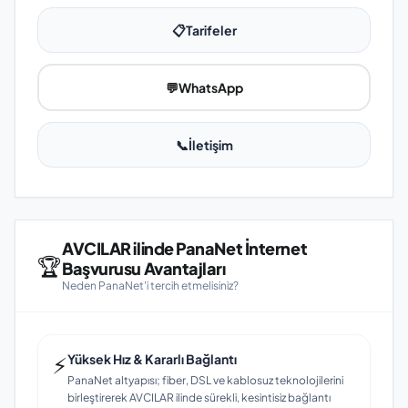
📋
Tarifeler
💬
WhatsApp
📞
İletişim
AVCILAR ilinde PanaNet İnternet
🏆
Başvurusu Avantajları
Neden PanaNet'i tercih etmelisiniz?
⚡
Yüksek Hız & Kararlı Bağlantı
PanaNet altyapısı; fiber, DSL ve kablosuz teknolojilerini
birleştirerek AVCILAR ilinde sürekli, kesintisiz bağlantı