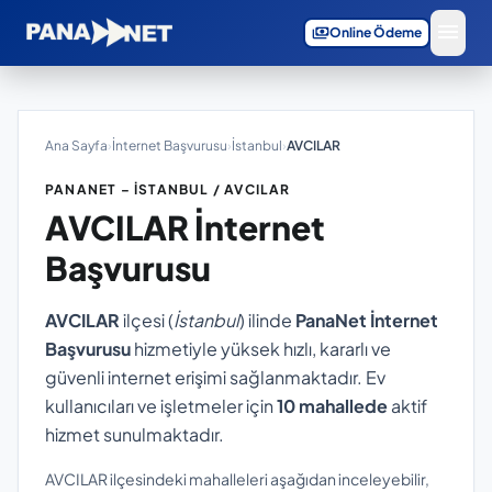
menu
payments
Online Ödeme
Ana Sayfa
›
İnternet Başvurusu
›
İstanbul
›
AVCILAR
PANANET – İSTANBUL / AVCILAR
AVCILAR
İnternet
Başvurusu
AVCILAR
ilçesi (
İstanbul
) ilinde
PanaNet İnternet
Başvurusu
hizmetiyle yüksek hızlı, kararlı ve
güvenli internet erişimi sağlanmaktadır. Ev
kullanıcıları ve işletmeler için
10 mahallede
aktif
hizmet sunulmaktadır.
AVCILAR ilçesindeki mahalleleri aşağıdan inceleyebilir,