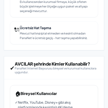
Ev kullanıcısından kurumsal firmaya, küçük ofisten
büyük işletmeye her ölçeğe uygun paket ve altyapı
seçeneği mevcuttur.
🔌
Ücretsiz Hat Taşıma
Mevcut hattınızı iptal etmeden ve kesinti olmadan
PanaNet'e ücretsiz geçiş – hat taşıma yapabilirsiniz.
AVCILAR şehrinde Kimler Kullanabilir?
✔
PanaNet İnternet Başvurusu bireysel ve kurumsal kullanıcılara
uygundur.
🏠
Bireysel Kullanıcılar
✓
Netflix, YouTube, Disney+ gibi akış
platformlarında kesintisiz 4K izleme