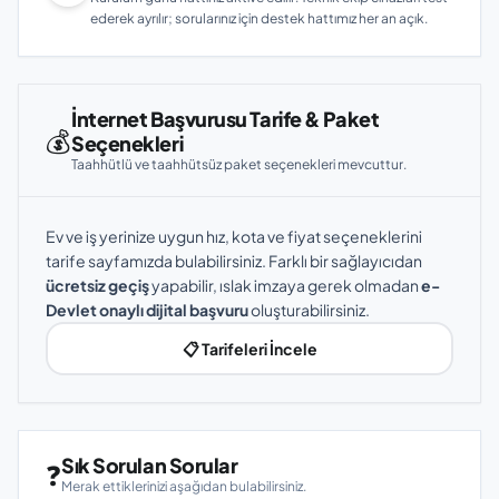
ederek ayrılır; sorularınız için destek hattımız her an açık.
İnternet Başvurusu Tarife & Paket
💰
Seçenekleri
Taahhütlü ve taahhütsüz paket seçenekleri mevcuttur.
Ev ve iş yerinize uygun hız, kota ve fiyat seçeneklerini
tarife sayfamızda bulabilirsiniz. Farklı bir sağlayıcıdan
ücretsiz geçiş
yapabilir, ıslak imzaya gerek olmadan
e-
Devlet onaylı dijital başvuru
oluşturabilirsiniz.
📋 Tarifeleri İncele
Sık Sorulan Sorular
❓
Merak ettiklerinizi aşağıdan bulabilirsiniz.