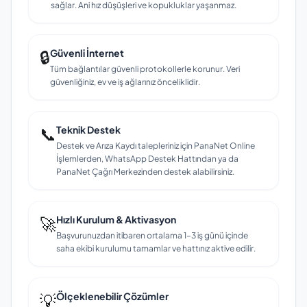
sağlar. Ani hız düşüşleri ve kopukluklar yaşanmaz.
🔒
Güvenli İnternet
Tüm bağlantılar güvenli protokollerle korunur. Veri
güvenliğiniz, ev ve iş ağlarınız önceliklidir.
📞
Teknik Destek
Destek ve Arıza Kaydı talepleriniz için PanaNet Online
İşlemlerden, WhatsApp Destek Hattından ya da
PanaNet Çağrı Merkezinden destek alabilirsiniz.
🚀
Hızlı Kurulum & Aktivasyon
Başvurunuzdan itibaren ortalama 1–3 iş günü içinde
saha ekibi kurulumu tamamlar ve hattınız aktive edilir.
💡
Ölçeklenebilir Çözümler