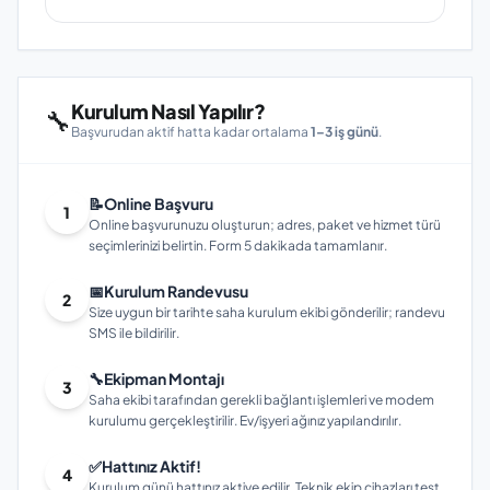
Kurulum Nasıl Yapılır?
🔧
Başvurudan aktif hatta kadar ortalama
1–3 iş günü
.
📝
Online Başvuru
1
Online başvurunuzu oluşturun; adres, paket ve hizmet türü
seçimlerinizi belirtin. Form 5 dakikada tamamlanır.
📅
Kurulum Randevusu
2
Size uygun bir tarihte saha kurulum ekibi gönderilir; randevu
SMS ile bildirilir.
🔧
Ekipman Montajı
3
Saha ekibi tarafından gerekli bağlantı işlemleri ve modem
kurulumu gerçekleştirilir. Ev/işyeri ağınız yapılandırılır.
✅
Hattınız Aktif!
4
Kurulum günü hattınız aktive edilir. Teknik ekip cihazları test