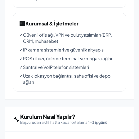
🏢
Kurumsal & İşletmeler
✓
Güvenli ofis ağı, VPN ve bulut yazılımları (ERP,
CRM, muhasebe)
✓
IP kamera sistemleri ve güvenlik altyapısı
✓
POS cihazı, ödeme terminali ve mağaza ağları
✓
Santral ve VoIP telefon sistemleri
✓
Uzak lokasyon bağlantısı, saha ofisi ve depo
ağları
Kurulum Nasıl Yapılır?
🔧
Başvurudan aktif hatta kadar ortalama
1–3 iş günü
.