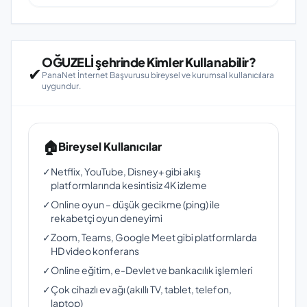
OĞUZELİ şehrinde Kimler Kullanabilir?
✔
PanaNet İnternet Başvurusu bireysel ve kurumsal kullanıcılara
uygundur.
🏠
Bireysel Kullanıcılar
✓
Netflix, YouTube, Disney+ gibi akış
platformlarında kesintisiz 4K izleme
✓
Online oyun – düşük gecikme (ping) ile
rekabetçi oyun deneyimi
✓
Zoom, Teams, Google Meet gibi platformlarda
HD video konferans
✓
Online eğitim, e-Devlet ve bankacılık işlemleri
✓
Çok cihazlı ev ağı (akıllı TV, tablet, telefon,
laptop)