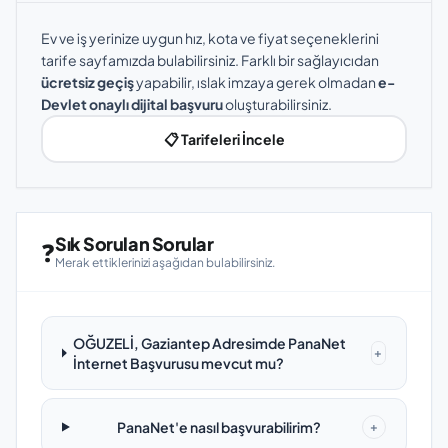
Ev ve iş yerinize uygun hız, kota ve fiyat seçeneklerini
tarife sayfamızda bulabilirsiniz. Farklı bir sağlayıcıdan
ücretsiz geçiş
yapabilir, ıslak imzaya gerek olmadan
e-
Devlet onaylı dijital başvuru
oluşturabilirsiniz.
📋 Tarifeleri İncele
Sık Sorulan Sorular
❓
Merak ettiklerinizi aşağıdan bulabilirsiniz.
OĞUZELİ, Gaziantep Adresimde PanaNet
+
İnternet Başvurusu mevcut mu?
PanaNet'e nasıl başvurabilirim?
+