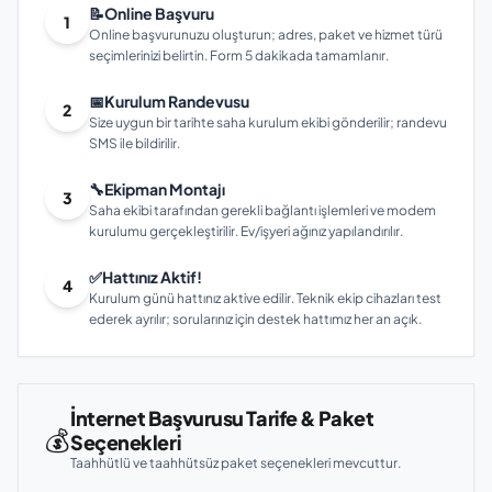
📝
Online Başvuru
1
Online başvurunuzu oluşturun; adres, paket ve hizmet türü
seçimlerinizi belirtin. Form 5 dakikada tamamlanır.
📅
Kurulum Randevusu
2
Size uygun bir tarihte saha kurulum ekibi gönderilir; randevu
SMS ile bildirilir.
🔧
Ekipman Montajı
3
Saha ekibi tarafından gerekli bağlantı işlemleri ve modem
kurulumu gerçekleştirilir. Ev/işyeri ağınız yapılandırılır.
✅
Hattınız Aktif!
4
Kurulum günü hattınız aktive edilir. Teknik ekip cihazları test
ederek ayrılır; sorularınız için destek hattımız her an açık.
İnternet Başvurusu Tarife & Paket
💰
Seçenekleri
Taahhütlü ve taahhütsüz paket seçenekleri mevcuttur.