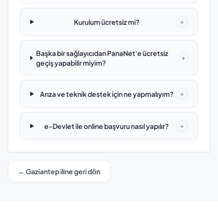
Kurulum ücretsiz mi?
+
Başka bir sağlayıcıdan PanaNet'e ücretsiz
+
geçiş yapabilir miyim?
Arıza ve teknik destek için ne yapmalıyım?
+
e-Devlet ile online başvuru nasıl yapılır?
+
← Gaziantep iline geri dön