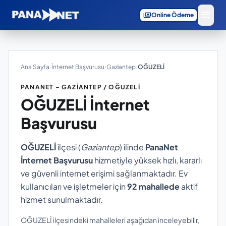
menu
payments
Online Ödeme
Ana Sayfa
›
İnternet Başvurusu
›
Gaziantep
›
OĞUZELİ
PANANET – GAZIANTEP / OĞUZELİ
OĞUZELİ
İnternet
Başvurusu
OĞUZELİ
ilçesi (
Gaziantep
) ilinde
PanaNet
İnternet Başvurusu
hizmetiyle yüksek hızlı, kararlı
ve güvenli internet erişimi sağlanmaktadır. Ev
kullanıcıları ve işletmeler için
92 mahallede
aktif
hizmet sunulmaktadır.
OĞUZELİ ilçesindeki mahalleleri aşağıdan inceleyebilir,