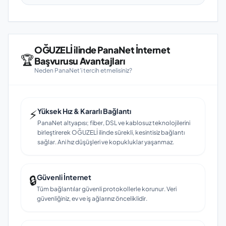
OĞUZELİ ilinde PanaNet İnternet
🏆
Başvurusu Avantajları
Neden PanaNet'i tercih etmelisiniz?
⚡
Yüksek Hız & Kararlı Bağlantı
PanaNet altyapısı; fiber, DSL ve kablosuz teknolojilerini
birleştirerek OĞUZELİ ilinde sürekli, kesintisiz bağlantı
sağlar. Ani hız düşüşleri ve kopukluklar yaşanmaz.
🔒
Güvenli İnternet
Tüm bağlantılar güvenli protokollerle korunur. Veri
güvenliğiniz, ev ve iş ağlarınız önceliklidir.