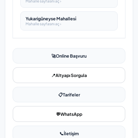
Mahalle sayfasını aç ›
Yukarigüneyse Mahallesi̇
Mahalle sayfasını aç ›
🚀
Online Başvuru
📍
Altyapı Sorgula
📋
Tarifeler
💬
WhatsApp
📞
İletişim