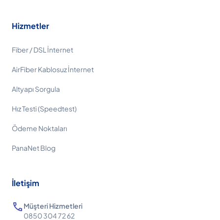
Hizmetler
Fiber / DSL İnternet
AirFiber Kablosuz İnternet
Altyapı Sorgula
Hız Testi (Speedtest)
Ödeme Noktaları
PanaNet Blog
İletişim
call
Müşteri Hizmetleri
0850 304 72 62