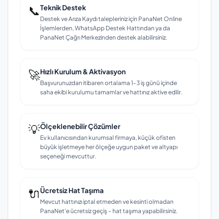
📞
Teknik Destek
Destek ve Arıza Kaydı talepleriniz için PanaNet Online
İşlemlerden, WhatsApp Destek Hattından ya da
PanaNet Çağrı Merkezinden destek alabilirsiniz.
🚀
Hızlı Kurulum & Aktivasyon
Başvurunuzdan itibaren ortalama 1–3 iş günü içinde
saha ekibi kurulumu tamamlar ve hattınız aktive edilir.
💡
Ölçeklenebilir Çözümler
Ev kullanıcısından kurumsal firmaya, küçük ofisten
büyük işletmeye her ölçeğe uygun paket ve altyapı
seçeneği mevcuttur.
🔌
Ücretsiz Hat Taşıma
Mevcut hattınızı iptal etmeden ve kesinti olmadan
PanaNet'e ücretsiz geçiş – hat taşıma yapabilirsiniz.