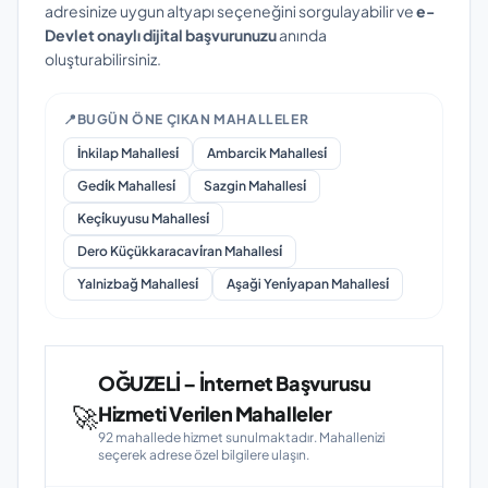
adresinize uygun altyapı seçeneğini sorgulayabilir ve
e-
Devlet onaylı dijital başvurunuzu
anında
oluşturabilirsiniz.
📍
BUGÜN ÖNE ÇIKAN MAHALLELER
İnkilap Mahallesi̇
Ambarcik Mahallesi̇
Gedi̇k Mahallesi̇
Sazgin Mahallesi̇
Keçi̇kuyusu Mahallesi̇
Dero Küçükkaracavi̇ran Mahallesi̇
Yalnizbağ Mahallesi̇
Aşaği Yeni̇yapan Mahallesi̇
OĞUZELİ – İnternet Başvurusu
🚀
Hizmeti Verilen Mahalleler
92 mahallede hizmet sunulmaktadır. Mahallenizi
seçerek adrese özel bilgilere ulaşın.