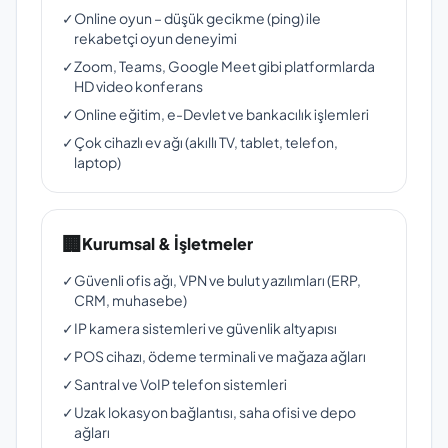
✓
Online oyun – düşük gecikme (ping) ile
rekabetçi oyun deneyimi
✓
Zoom, Teams, Google Meet gibi platformlarda
HD video konferans
✓
Online eğitim, e-Devlet ve bankacılık işlemleri
✓
Çok cihazlı ev ağı (akıllı TV, tablet, telefon,
laptop)
🏢
Kurumsal & İşletmeler
✓
Güvenli ofis ağı, VPN ve bulut yazılımları (ERP,
CRM, muhasebe)
✓
IP kamera sistemleri ve güvenlik altyapısı
✓
POS cihazı, ödeme terminali ve mağaza ağları
✓
Santral ve VoIP telefon sistemleri
✓
Uzak lokasyon bağlantısı, saha ofisi ve depo
ağları