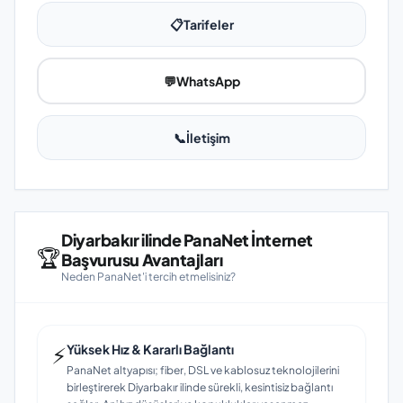
📋
Tarifeler
💬
WhatsApp
📞
İletişim
Diyarbakır ilinde PanaNet İnternet
🏆
Başvurusu Avantajları
Neden PanaNet'i tercih etmelisiniz?
⚡
Yüksek Hız & Kararlı Bağlantı
PanaNet altyapısı; fiber, DSL ve kablosuz teknolojilerini
birleştirerek Diyarbakır ilinde sürekli, kesintisiz bağlantı