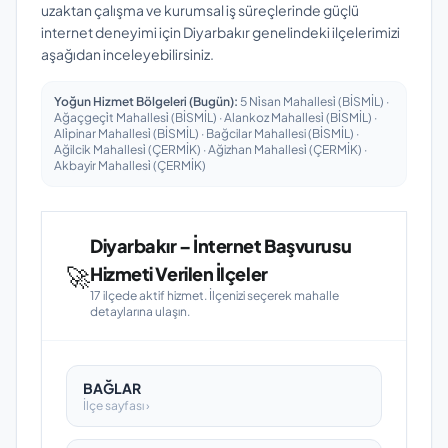
uzaktan çalışma ve kurumsal iş süreçlerinde güçlü
internet deneyimi için Diyarbakır genelindeki ilçelerimizi
aşağıdan inceleyebilirsiniz.
Yoğun Hizmet Bölgeleri (Bugün):
5 Ni̇san Mahallesi̇ (BİSMİL) ·
Ağaçgeçi̇t Mahallesi̇ (BİSMİL) · Alankoz Mahallesi̇ (BİSMİL) ·
Ali̇pinar Mahallesi̇ (BİSMİL) · Bağcilar Mahallesi (BİSMİL) ·
Ağilcik Mahallesi̇ (ÇERMİK) · Ağizhan Mahallesi̇ (ÇERMİK) ·
Akbayir Mahallesi̇ (ÇERMİK)
Diyarbakır – İnternet Başvurusu
🚀
Hizmeti Verilen İlçeler
17 ilçede aktif hizmet. İlçenizi seçerek mahalle
detaylarına ulaşın.
BAĞLAR
İlçe sayfası ›