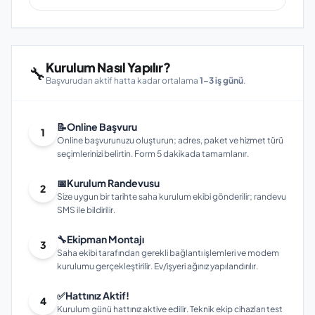
Kurulum Nasıl Yapılır?
🔧
Başvurudan aktif hatta kadar ortalama
1–3 iş günü
.
📝
Online Başvuru
1
Online başvurunuzu oluşturun; adres, paket ve hizmet türü
seçimlerinizi belirtin. Form 5 dakikada tamamlanır.
📅
Kurulum Randevusu
2
Size uygun bir tarihte saha kurulum ekibi gönderilir; randevu
SMS ile bildirilir.
🔧
Ekipman Montajı
3
Saha ekibi tarafından gerekli bağlantı işlemleri ve modem
kurulumu gerçekleştirilir. Ev/işyeri ağınız yapılandırılır.
✅
Hattınız Aktif!
4
Kurulum günü hattınız aktive edilir. Teknik ekip cihazları test