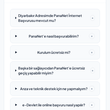
Diyarbakır Adresimde PanaNet İnternet
+
Başvurusu mevcut mu?
PanaNet'e nasıl başvurabilirim?
+
Kurulum ücretsiz mi?
+
Başka bir sağlayıcıdan PanaNet'e ücretsiz
+
geçiş yapabilir miyim?
Arıza ve teknik destek için ne yapmalıyım?
+
e-Devlet ile online başvuru nasıl yapılır?
+