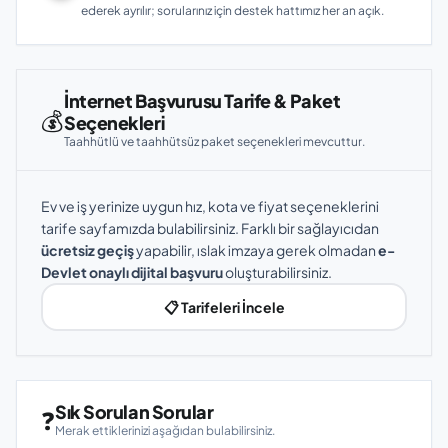
ederek ayrılır; sorularınız için destek hattımız her an açık.
İnternet Başvurusu Tarife & Paket
💰
Seçenekleri
Taahhütlü ve taahhütsüz paket seçenekleri mevcuttur.
Ev ve iş yerinize uygun hız, kota ve fiyat seçeneklerini
tarife sayfamızda bulabilirsiniz. Farklı bir sağlayıcıdan
ücretsiz geçiş
yapabilir, ıslak imzaya gerek olmadan
e-
Devlet onaylı dijital başvuru
oluşturabilirsiniz.
📋 Tarifeleri İncele
Sık Sorulan Sorular
❓
Merak ettiklerinizi aşağıdan bulabilirsiniz.