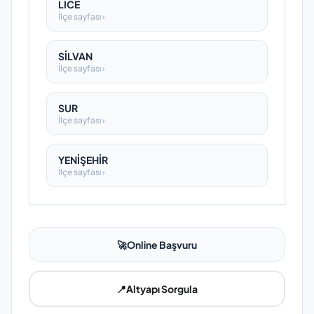
LİCE
İlçe sayfası ›
SİLVAN
İlçe sayfası ›
SUR
İlçe sayfası ›
YENİŞEHİR
İlçe sayfası ›
🚀
Online Başvuru
📍
Altyapı Sorgula