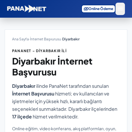
menu
payments
Online Ödeme
Ana Sayfa
›
İnternet Başvurusu
›
Diyarbakır
PANANET – DIYARBAKIR İLI
Diyarbakır
İnternet
Başvurusu
Diyarbakır
ilinde PanaNet tarafından sunulan
İnternet Başvurusu
hizmeti; ev kullanıcıları ve
işletmeler için yüksek hızlı, kararlı bağlantı
seçenekleri sunmaktadır. Diyarbakır ilçelerinden
17 ilçede
hizmet verilmektedir.
Online eğitim, video konferans, akış platformları, oyun,