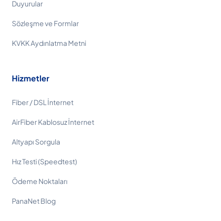
Duyurular
Sözleşme ve Formlar
KVKK Aydınlatma Metni
Hizmetler
Fiber / DSL İnternet
AirFiber Kablosuz İnternet
Altyapı Sorgula
Hız Testi (Speedtest)
Ödeme Noktaları
PanaNet Blog