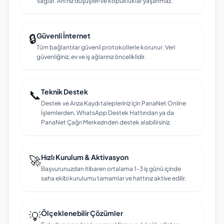
sağlar. Ani hız düşüşleri ve kopukluklar yaşanmaz.
🔒
Güvenli İnternet
Tüm bağlantılar güvenli protokollerle korunur. Veri
güvenliğiniz, ev ve iş ağlarınız önceliklidir.
📞
Teknik Destek
Destek ve Arıza Kaydı talepleriniz için PanaNet Online
İşlemlerden, WhatsApp Destek Hattından ya da
PanaNet Çağrı Merkezinden destek alabilirsiniz.
🚀
Hızlı Kurulum & Aktivasyon
Başvurunuzdan itibaren ortalama 1–3 iş günü içinde
saha ekibi kurulumu tamamlar ve hattınız aktive edilir.
💡
Ölçeklenebilir Çözümler