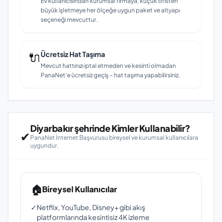
Ev kullanıcısından kurumsal firmaya, küçük ofisten
büyük işletmeye her ölçeğe uygun paket ve altyapı
seçeneği mevcuttur.
🔌
Ücretsiz Hat Taşıma
Mevcut hattınızı iptal etmeden ve kesinti olmadan
PanaNet'e ücretsiz geçiş – hat taşıma yapabilirsiniz.
Diyarbakır şehrinde Kimler Kullanabilir?
✔
PanaNet İnternet Başvurusu bireysel ve kurumsal kullanıcılara
uygundur.
🏠
Bireysel Kullanıcılar
✓
Netflix, YouTube, Disney+ gibi akış
platformlarında kesintisiz 4K izleme