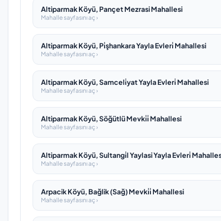
Altiparmak Köyü, Pançet Mezrasi Mahallesi
Mahalle sayfasını aç ›
Altiparmak Köyü, Pi̇şhankara Yayla Evleri̇ Mahallesi
Mahalle sayfasını aç ›
Altiparmak Köyü, Samceli̇yat Yayla Evleri̇ Mahallesi
Mahalle sayfasını aç ›
Altiparmak Köyü, Söğütlü Mevki̇i̇ Mahallesi
Mahalle sayfasını aç ›
Altiparmak Köyü, Sultangi̇l Yaylasi Yayla Evleri̇ Mahalles
Mahalle sayfasını aç ›
Arpacik Köyü, Bağlik (Sağ) Mevki̇i̇ Mahallesi
Mahalle sayfasını aç ›