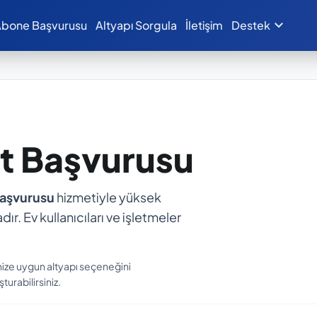
expand_more
bone Başvurusu
Altyapı Sorgula
İletişim
Destek
et Başvurusu
Başvurusu
hizmetiyle yüksek
dır. Ev kullanıcıları ve işletmeler
nize uygun altyapı seçeneğini
turabilirsiniz.