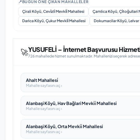
📍
BUGÜN ÖNE ÇIKAN MAHALLELER
Çirali Köyü, Cevi̇zli̇ Mevki̇i̇ Mahallesi
Çamlica Köyü, Çi̇toğullari M
Darica Köyü, Çukur Mevki̇i̇ Mahallesi
Dokumacilar Köyü, Lelvar 
YUSUFELİ – İnternet Başvurusu Hizmeti 
🚀
726 mahallede hizmet sunulmaktadır. Mahallenizi seçerek adrese öz
Ahalt Mahallesi̇
Mahalle sayfasını aç ›
Alanbaşi Köyü, Hav Bağlari Mevki̇i̇ Mahallesi
Mahalle sayfasını aç ›
Alanbaşi Köyü, Orta Mevki̇i̇ Mahallesi
Mahalle sayfasını aç ›