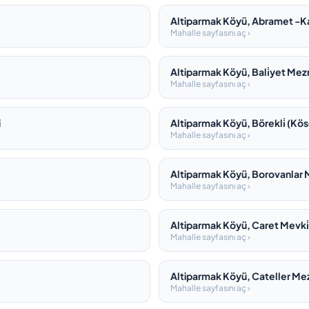
Altiparmak Köyü, Abramet -Ka
Mahalle sayfasını aç ›
Altiparmak Köyü, Bali̇yet Mezr
Mahalle sayfasını aç ›
i
Altiparmak Köyü, Börekli̇ (Köse
Mahalle sayfasını aç ›
Altiparmak Köyü, Borovanlar Me
Mahalle sayfasını aç ›
Altiparmak Köyü, Caret Mevki̇i
Mahalle sayfasını aç ›
Altiparmak Köyü, Cateller Mez
Mahalle sayfasını aç ›