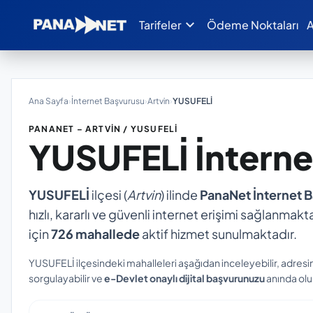
expand_more
Tarifeler
Ödeme Noktaları
A
Ana Sayfa
›
İnternet Başvurusu
›
Artvin
›
YUSUFELİ
PANANET – ARTVIN / YUSUFELİ
YUSUFELİ
İntern
YUSUFELİ
ilçesi (
Artvin
) ilinde
PanaNet İnternet 
hızlı, kararlı ve güvenli internet erişimi sağlanmakta
için
726 mahallede
aktif hizmet sunulmaktadır.
YUSUFELİ ilçesindeki mahalleleri aşağıdan inceleyebilir, adresi
sorgulayabilir ve
e-Devlet onaylı dijital başvurunuzu
anında oluş