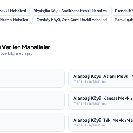
evki̇i̇ Mahallesi
Biçakçilar Köyü, Sadikhane Mevki̇i̇ Mahallesi
Esendal Kö
Mezrasi Mahallesi
Erenköy Köyü, Orta Cami̇ Mevki̇i̇ Mahallesi
Pamukçular
Verilen Mahalleler
el bilgilere ulaşın.
Alanbaşi Köyü, Aslanli Mevki̇i̇
Mahalle sayfasını aç ›
Alanbaşi Köyü, Kansas Mevki̇i̇
Mahalle sayfasını aç ›
Alanbaşi Köyü, Ti̇lki̇ Mevki̇i̇ M
Mahalle sayfasını aç ›