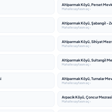
Altiparmak Köyü, Perset Mevki̇
Mahalle sayfasını aç ›
Altiparmak Köyü, Şabangi̇l - Ze
Mahalle sayfasını aç ›
Altiparmak Köyü, Sihi̇yat Mezr
Mahalle sayfasını aç ›
Altiparmak Köyü, Sultangi̇l Mev
Mahalle sayfasını aç ›
i
Altiparmak Köyü, Turnalar Mevki
Mahalle sayfasını aç ›
Arpacik Köyü, Çoncur Mezrasi
Mahalle sayfasını aç ›