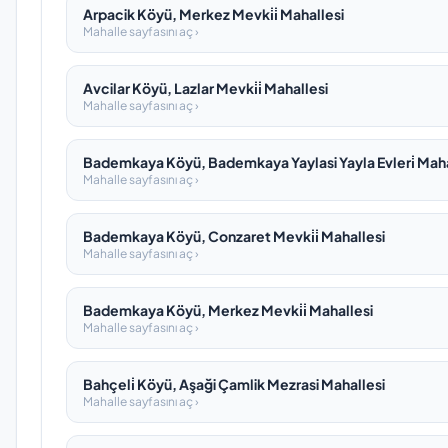
Arpacik Köyü, Merkez Mevki̇i̇ Mahallesi
Mahalle sayfasını aç ›
Avcilar Köyü, Lazlar Mevki̇i̇ Mahallesi
Mahalle sayfasını aç ›
Bademkaya Köyü, Bademkaya Yaylasi Yayla Evleri̇ Maha
Mahalle sayfasını aç ›
Bademkaya Köyü, Conzaret Mevki̇i̇ Mahallesi
Mahalle sayfasını aç ›
Bademkaya Köyü, Merkez Mevki̇i̇ Mahallesi
Mahalle sayfasını aç ›
Bahçeli̇ Köyü, Aşaği Çamlik Mezrasi Mahallesi
Mahalle sayfasını aç ›