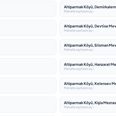
Altiparmak Köyü, Demi̇rkalem
Mahalle sayfasını aç ›
Altiparmak Köyü, Devti̇se Mevki
Mahalle sayfasını aç ›
Altiparmak Köyü, Eri̇sman Mevki
Mahalle sayfasını aç ›
Altiparmak Köyü, Hanzarat Mez
Mahalle sayfasını aç ›
Altiparmak Köyü, Kelensev Mev
Mahalle sayfasını aç ›
Altiparmak Köyü, Kişla Mezras
Mahalle sayfasını aç ›