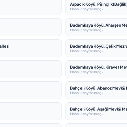
Arpacik Köyü, Pi̇ri̇nçli̇k(Bağlik
Mahalle sayfasını aç ›
Bademkaya Köyü, Aharşen Mevk
Mahalle sayfasını aç ›
llesi
Bademkaya Köyü, Çeli̇k Mezra
Mahalle sayfasını aç ›
Bademkaya Köyü, Kiravet Mevki
Mahalle sayfasını aç ›
Bahçeli̇ Köyü, Abanoz Mevki̇i̇
Mahalle sayfasını aç ›
Bahçeli̇ Köyü, Aşaği Mevki̇i̇ M
Mahalle sayfasını aç ›