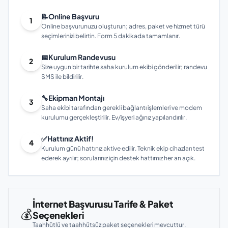
📝
Online Başvuru
1
Online başvurunuzu oluşturun; adres, paket ve hizmet türü
seçimlerinizi belirtin. Form 5 dakikada tamamlanır.
📅
Kurulum Randevusu
2
Size uygun bir tarihte saha kurulum ekibi gönderilir; randevu
SMS ile bildirilir.
🔧
Ekipman Montajı
3
Saha ekibi tarafından gerekli bağlantı işlemleri ve modem
kurulumu gerçekleştirilir. Ev/işyeri ağınız yapılandırılır.
✅
Hattınız Aktif!
4
Kurulum günü hattınız aktive edilir. Teknik ekip cihazları test
ederek ayrılır; sorularınız için destek hattımız her an açık.
İnternet Başvurusu Tarife & Paket
💰
Seçenekleri
Taahhütlü ve taahhütsüz paket seçenekleri mevcuttur.