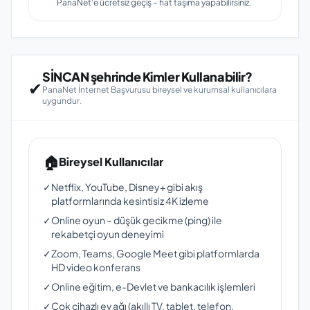
PanaNet'e ücretsiz geçiş – hat taşıma yapabilirsiniz.
SİNCAN şehrinde Kimler Kullanabilir?
✔
PanaNet İnternet Başvurusu bireysel ve kurumsal kullanıcılara
uygundur.
🏠
Bireysel Kullanıcılar
✓
Netflix, YouTube, Disney+ gibi akış
platformlarında kesintisiz 4K izleme
✓
Online oyun – düşük gecikme (ping) ile
rekabetçi oyun deneyimi
✓
Zoom, Teams, Google Meet gibi platformlarda
HD video konferans
✓
Online eğitim, e-Devlet ve bankacılık işlemleri
✓
Çok cihazlı ev ağı (akıllı TV, tablet, telefon,