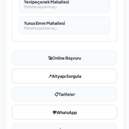
Yeni̇peçenek Mahallesi̇
Mahalle sayfasını aç ›
Yunus Emre Mahallesi̇
Mahalle sayfasını aç ›
🚀
Online Başvuru
📍
Altyapı Sorgula
📋
Tarifeler
💬
WhatsApp