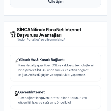
📞
İletişim
SİNCAN ilinde PanaNet İnternet
🏆
Başvurusu Avantajları
Neden PanaNet'i tercih etmelisiniz?
⚡
Yüksek Hız & Kararlı Bağlantı
PanaNet altyapısı; fiber, DSL ve kablosuz teknolojilerini
birleştirerek SİNCAN ilinde sürekli, kesintisiz bağlantı
sağlar. Ani hız düşüşleri ve kopukluklar yaşanmaz.
🔒
Güvenli İnternet
Tüm bağlantılar güvenli protokollerle korunur. Veri
güvenliğiniz, ev ve iş ağlarınız önceliklidir.