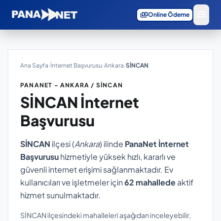
menu
payments
Online Ödeme
Ana Sayfa
›
İnternet Başvurusu
›
Ankara
›
SİNCAN
PANANET – ANKARA / SİNCAN
SİNCAN
İnternet
Başvurusu
SİNCAN
ilçesi (
Ankara
) ilinde
PanaNet İnternet
Başvurusu
hizmetiyle yüksek hızlı, kararlı ve
güvenli internet erişimi sağlanmaktadır. Ev
kullanıcıları ve işletmeler için
62 mahallede
aktif
hizmet sunulmaktadır.
SİNCAN ilçesindeki mahalleleri aşağıdan inceleyebilir,