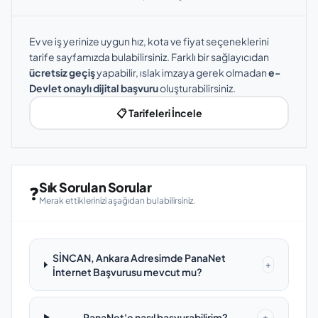
Ev ve iş yerinize uygun hız, kota ve fiyat seçeneklerini
tarife sayfamızda bulabilirsiniz. Farklı bir sağlayıcıdan
ücretsiz geçiş
yapabilir, ıslak imzaya gerek olmadan
e-
Devlet onaylı dijital başvuru
oluşturabilirsiniz.
📋 Tarifeleri İncele
Sık Sorulan Sorular
❓
Merak ettiklerinizi aşağıdan bulabilirsiniz.
SİNCAN, Ankara Adresimde PanaNet
+
İnternet Başvurusu mevcut mu?
PanaNet'e nasıl başvurabilirim?
+