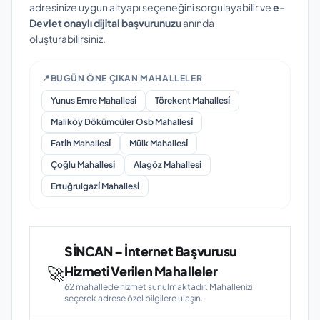
adresinize uygun altyapı seçeneğini sorgulayabilir ve
e-
Devlet onaylı dijital başvurunuzu
anında
oluşturabilirsiniz.
📍
BUGÜN ÖNE ÇIKAN MAHALLELER
Yunus Emre Mahallesi̇
Törekent Mahallesi̇
Maliköy Dökümcüler Osb Mahallesi̇
Fati̇h Mahallesi̇
Mülk Mahallesi̇
Çoğlu Mahallesi̇
Alagöz Mahallesi̇
Ertuğrulgazi̇ Mahallesi̇
SİNCAN – İnternet Başvurusu
🚀
Hizmeti Verilen Mahalleler
62 mahallede hizmet sunulmaktadır. Mahallenizi
seçerek adrese özel bilgilere ulaşın.