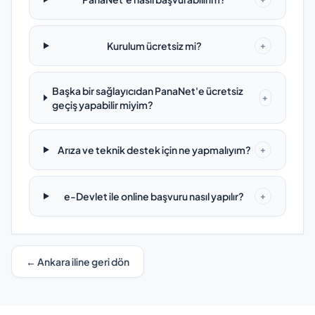
Kurulum ücretsiz mi?
+
Başka bir sağlayıcıdan PanaNet'e ücretsiz
+
geçiş yapabilir miyim?
Arıza ve teknik destek için ne yapmalıyım?
+
e-Devlet ile online başvuru nasıl yapılır?
+
← Ankara iline geri dön