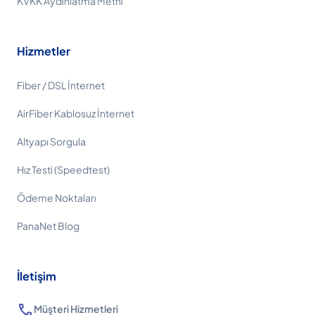
KVKK Aydınlatma Metni
Hizmetler
Fiber / DSL İnternet
AirFiber Kablosuz İnternet
Altyapı Sorgula
Hız Testi (Speedtest)
Ödeme Noktaları
PanaNet Blog
İletişim
call
Müşteri Hizmetleri