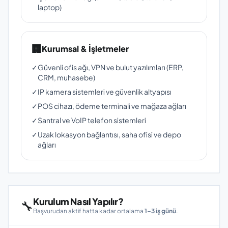
laptop)
🏢
Kurumsal & İşletmeler
✓
Güvenli ofis ağı, VPN ve bulut yazılımları (ERP,
CRM, muhasebe)
✓
IP kamera sistemleri ve güvenlik altyapısı
✓
POS cihazı, ödeme terminali ve mağaza ağları
✓
Santral ve VoIP telefon sistemleri
✓
Uzak lokasyon bağlantısı, saha ofisi ve depo
ağları
Kurulum Nasıl Yapılır?
🔧
Başvurudan aktif hatta kadar ortalama
1–3 iş günü
.