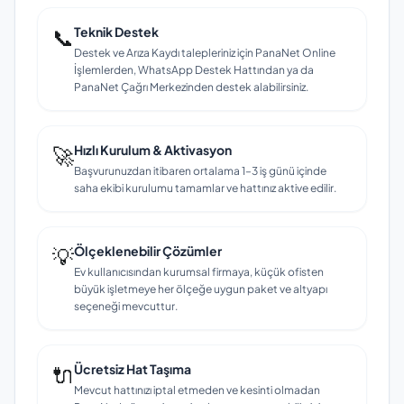
📞
Teknik Destek
Destek ve Arıza Kaydı talepleriniz için PanaNet Online
İşlemlerden, WhatsApp Destek Hattından ya da
PanaNet Çağrı Merkezinden destek alabilirsiniz.
🚀
Hızlı Kurulum & Aktivasyon
Başvurunuzdan itibaren ortalama 1–3 iş günü içinde
saha ekibi kurulumu tamamlar ve hattınız aktive edilir.
💡
Ölçeklenebilir Çözümler
Ev kullanıcısından kurumsal firmaya, küçük ofisten
büyük işletmeye her ölçeğe uygun paket ve altyapı
seçeneği mevcuttur.
🔌
Ücretsiz Hat Taşıma
Mevcut hattınızı iptal etmeden ve kesinti olmadan