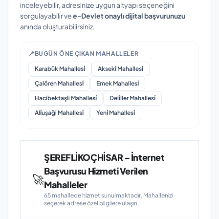
inceleyebilir, adresinize uygun altyapı seçeneğini
sorgulayabilir ve
e-Devlet onaylı dijital başvurunuzu
anında oluşturabilirsiniz.
📍
BUGÜN ÖNE ÇIKAN MAHALLELER
Karabük Mahallesi̇
Akseki̇ Mahallesi̇
Çalören Mahallesi̇
Emek Mahallesi̇
Hacibektaşli Mahallesi̇
Deli̇ller Mahallesi̇
Ali̇uşaği Mahallesi̇
Yeni̇ Mahallesi̇
ŞEREFLİKOÇHİSAR – İnternet
Başvurusu Hizmeti Verilen
🚀
Mahalleler
65 mahallede hizmet sunulmaktadır. Mahallenizi
seçerek adrese özel bilgilere ulaşın.