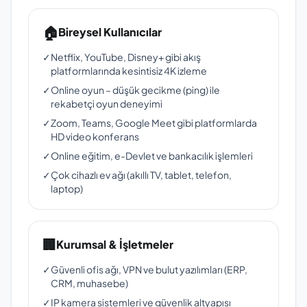
🏠
Bireysel Kullanıcılar
✓
Netflix, YouTube, Disney+ gibi akış
platformlarında kesintisiz 4K izleme
✓
Online oyun – düşük gecikme (ping) ile
rekabetçi oyun deneyimi
✓
Zoom, Teams, Google Meet gibi platformlarda
HD video konferans
✓
Online eğitim, e-Devlet ve bankacılık işlemleri
✓
Çok cihazlı ev ağı (akıllı TV, tablet, telefon,
laptop)
🏢
Kurumsal & İşletmeler
✓
Güvenli ofis ağı, VPN ve bulut yazılımları (ERP,
CRM, muhasebe)
✓
IP kamera sistemleri ve güvenlik altyapısı