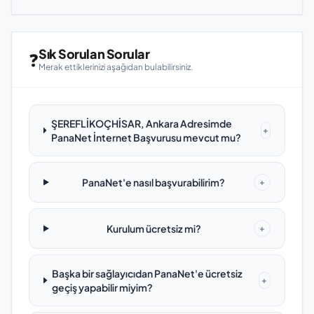
Sık Sorulan Sorular
❓
Merak ettiklerinizi aşağıdan bulabilirsiniz.
ŞEREFLİKOÇHİSAR, Ankara Adresimde
+
PanaNet İnternet Başvurusu mevcut mu?
PanaNet'e nasıl başvurabilirim?
+
Kurulum ücretsiz mi?
+
Başka bir sağlayıcıdan PanaNet'e ücretsiz
+
geçiş yapabilir miyim?