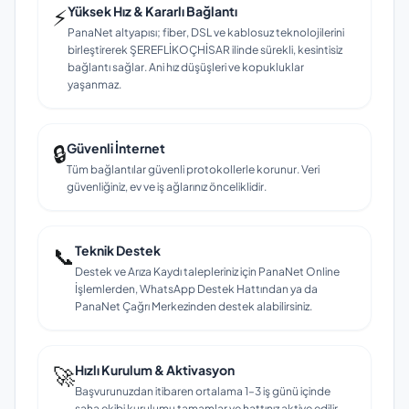
⚡
Yüksek Hız & Kararlı Bağlantı
PanaNet altyapısı; fiber, DSL ve kablosuz teknolojilerini
birleştirerek ŞEREFLİKOÇHİSAR ilinde sürekli, kesintisiz
bağlantı sağlar. Ani hız düşüşleri ve kopukluklar
yaşanmaz.
🔒
Güvenli İnternet
Tüm bağlantılar güvenli protokollerle korunur. Veri
güvenliğiniz, ev ve iş ağlarınız önceliklidir.
📞
Teknik Destek
Destek ve Arıza Kaydı talepleriniz için PanaNet Online
İşlemlerden, WhatsApp Destek Hattından ya da
PanaNet Çağrı Merkezinden destek alabilirsiniz.
🚀
Hızlı Kurulum & Aktivasyon
Başvurunuzdan itibaren ortalama 1–3 iş günü içinde
saha ekibi kurulumu tamamlar ve hattınız aktive edilir.