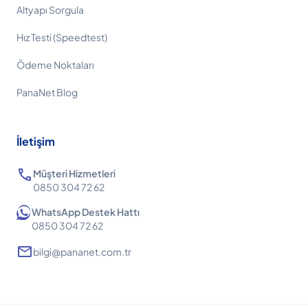
Altyapı Sorgula
Hız Testi (Speedtest)
Ödeme Noktaları
PanaNet Blog
İletişim
call
Müşteri Hizmetleri
0850 304 72 62
WhatsApp Destek Hattı
0850 304 72 62
mail
bilgi@pananet.com.tr