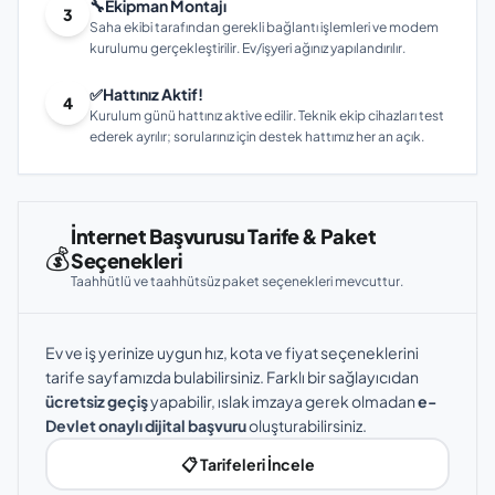
🔧
Ekipman Montajı
3
Saha ekibi tarafından gerekli bağlantı işlemleri ve modem
kurulumu gerçekleştirilir. Ev/işyeri ağınız yapılandırılır.
✅
Hattınız Aktif!
4
Kurulum günü hattınız aktive edilir. Teknik ekip cihazları test
ederek ayrılır; sorularınız için destek hattımız her an açık.
İnternet Başvurusu Tarife & Paket
💰
Seçenekleri
Taahhütlü ve taahhütsüz paket seçenekleri mevcuttur.
Ev ve iş yerinize uygun hız, kota ve fiyat seçeneklerini
tarife sayfamızda bulabilirsiniz. Farklı bir sağlayıcıdan
ücretsiz geçiş
yapabilir, ıslak imzaya gerek olmadan
e-
Devlet onaylı dijital başvuru
oluşturabilirsiniz.
📋 Tarifeleri İncele