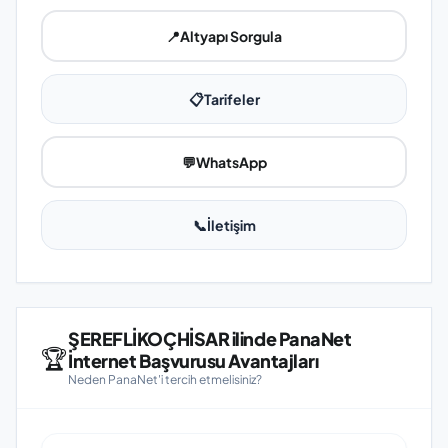
📍
Altyapı Sorgula
📋
Tarifeler
💬
WhatsApp
📞
İletişim
ŞEREFLİKOÇHİSAR ilinde PanaNet
🏆
İnternet Başvurusu Avantajları
Neden PanaNet'i tercih etmelisiniz?