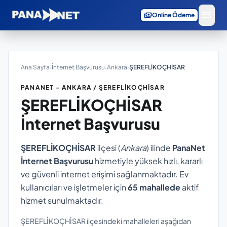
menu
payments
Online Ödeme
Ana Sayfa
›
İnternet Başvurusu
›
Ankara
›
ŞEREFLİKOÇHİSAR
PANANET – ANKARA / ŞEREFLİKOÇHİSAR
ŞEREFLİKOÇHİSAR
İnternet Başvurusu
ŞEREFLİKOÇHİSAR
ilçesi (
Ankara
) ilinde
PanaNet
İnternet Başvurusu
hizmetiyle yüksek hızlı, kararlı
ve güvenli internet erişimi sağlanmaktadır. Ev
kullanıcıları ve işletmeler için
65 mahallede
aktif
hizmet sunulmaktadır.
ŞEREFLİKOÇHİSAR ilçesindeki mahalleleri aşağıdan