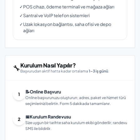
✓
POS cihazı, ödeme terminali ve mağaza ağları
✓
Santral ve VoIP telefon sistemleri
✓
Uzak lokasyon bağlantısı, saha ofisi ve depo
ağları
Kurulum Nasıl Yapılır?
🔧
Başvurudan aktif hatta kadar ortalama
1–3 iş günü
.
📝
Online Başvuru
1
Online başvurunuzu oluşturun; adres, paket ve hizmet türü
seçimlerinizi belirtin. Form 5 dakikada tamamlanır.
📅
Kurulum Randevusu
2
Size uygun bir tarihte saha kurulum ekibi gönderilir; randevu
SMS ile bildirilir.