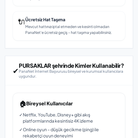
🔌
Ücretsiz Hat Taşıma
Mevcut hattınızı iptal etmeden ve kesinti olmadan
PanaNet'e ücretsiz geçiş – hat taşıma yapabilirsiniz.
PURSAKLAR şehrinde Kimler Kullanabilir?
✔
PanaNet İnternet Başvurusu bireysel ve kurumsal kullanıcılara
uygundur.
🏠
Bireysel Kullanıcılar
✓
Netflix, YouTube, Disney+ gibi akış
platformlarında kesintisiz 4K izleme
✓
Online oyun – düşük gecikme (ping) ile
rekabetçi oyun deneyimi