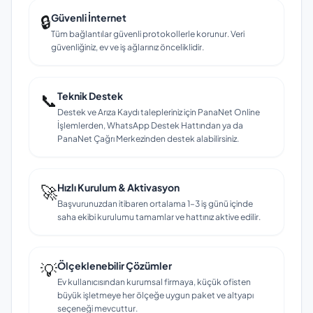
🔒
Güvenli İnternet
Tüm bağlantılar güvenli protokollerle korunur. Veri
güvenliğiniz, ev ve iş ağlarınız önceliklidir.
📞
Teknik Destek
Destek ve Arıza Kaydı talepleriniz için PanaNet Online
İşlemlerden, WhatsApp Destek Hattından ya da
PanaNet Çağrı Merkezinden destek alabilirsiniz.
🚀
Hızlı Kurulum & Aktivasyon
Başvurunuzdan itibaren ortalama 1–3 iş günü içinde
saha ekibi kurulumu tamamlar ve hattınız aktive edilir.
💡
Ölçeklenebilir Çözümler
Ev kullanıcısından kurumsal firmaya, küçük ofisten
büyük işletmeye her ölçeğe uygun paket ve altyapı
seçeneği mevcuttur.