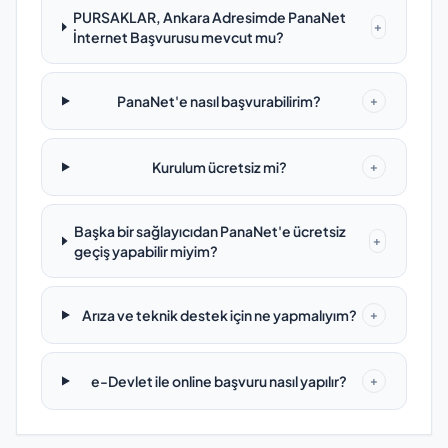
PURSAKLAR, Ankara Adresimde PanaNet
+
İnternet Başvurusu mevcut mu?
PanaNet'e nasıl başvurabilirim?
+
Kurulum ücretsiz mi?
+
Başka bir sağlayıcıdan PanaNet'e ücretsiz
+
geçiş yapabilir miyim?
Arıza ve teknik destek için ne yapmalıyım?
+
e-Devlet ile online başvuru nasıl yapılır?
+