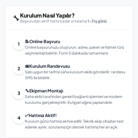
Kurulum Nasıl Yapılır?
🔧
Başvurudan aktif hatta kadar ortalama
1–3 iş günü
.
📝
Online Başvuru
1
Online başvurunuzu oluşturun; adres, paket ve hizmet türü
seçimlerinizi belirtin. Form 5 dakikada tamamlanır.
📅
Kurulum Randevusu
2
Size uygun bir tarihte saha kurulum ekibi gönderilir; randevu
SMS ile bildirilir.
🔧
Ekipman Montajı
3
Saha ekibi tarafından gerekli bağlantı işlemleri ve modem
kurulumu gerçekleştirilir. Ev/işyeri ağınız yapılandırılır.
✅
Hattınız Aktif!
4
Kurulum günü hattınız aktive edilir. Teknik ekip cihazları test
ederek ayrılır; sorularınız için destek hattımız her an açık.