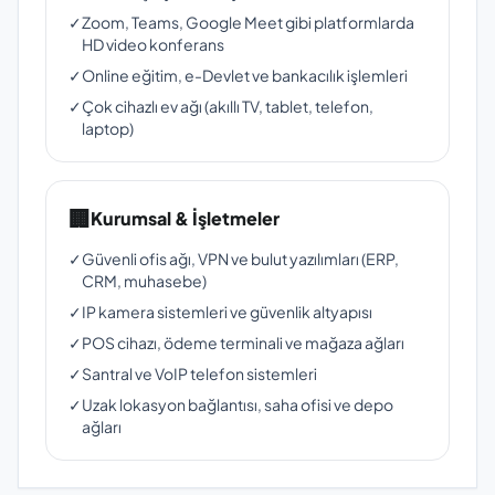
✓
Zoom, Teams, Google Meet gibi platformlarda
HD video konferans
✓
Online eğitim, e-Devlet ve bankacılık işlemleri
✓
Çok cihazlı ev ağı (akıllı TV, tablet, telefon,
laptop)
🏢
Kurumsal & İşletmeler
✓
Güvenli ofis ağı, VPN ve bulut yazılımları (ERP,
CRM, muhasebe)
✓
IP kamera sistemleri ve güvenlik altyapısı
✓
POS cihazı, ödeme terminali ve mağaza ağları
✓
Santral ve VoIP telefon sistemleri
✓
Uzak lokasyon bağlantısı, saha ofisi ve depo
ağları