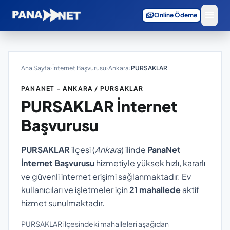
menu
payments
Online Ödeme
Ana Sayfa
›
İnternet Başvurusu
›
Ankara
›
PURSAKLAR
PANANET – ANKARA / PURSAKLAR
PURSAKLAR
İnternet
Başvurusu
PURSAKLAR
ilçesi (
Ankara
) ilinde
PanaNet
İnternet Başvurusu
hizmetiyle yüksek hızlı, kararlı
ve güvenli internet erişimi sağlanmaktadır. Ev
kullanıcıları ve işletmeler için
21 mahallede
aktif
hizmet sunulmaktadır.
PURSAKLAR ilçesindeki mahalleleri aşağıdan