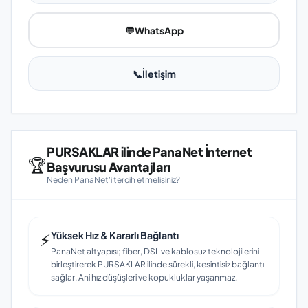
💬
WhatsApp
📞
İletişim
PURSAKLAR ilinde PanaNet İnternet
🏆
Başvurusu Avantajları
Neden PanaNet'i tercih etmelisiniz?
⚡
Yüksek Hız & Kararlı Bağlantı
PanaNet altyapısı; fiber, DSL ve kablosuz teknolojilerini
birleştirerek PURSAKLAR ilinde sürekli, kesintisiz bağlantı
sağlar. Ani hız düşüşleri ve kopukluklar yaşanmaz.