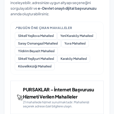
inceleyebilir, adresinize uygun altyapı seçeneğini
sorgulayabilir ve
e-Devlet onaylı dijital başvurunuzu
anında oluşturabilirsiniz.
📍
BUGÜN ÖNE ÇIKAN MAHALLELER
Si̇rkeli̇ Yeşi̇lova Mahallesi̇
Yeni̇ Karaköy Mahallesi̇
Saray Osmangazi̇ Mahallesi̇
Yuva Mahallesi̇
Yildirim Beyazit Mahallesi̇
Si̇rkeli̇ Yeşi̇lyurt Mahallesi̇
Karaköy Mahallesi̇
Kösreli̇kkiziği Mahallesi̇
PURSAKLAR – İnternet Başvurusu
🚀
Hizmeti Verilen Mahalleler
21 mahallede hizmet sunulmaktadır. Mahallenizi
seçerek adrese özel bilgilere ulaşın.