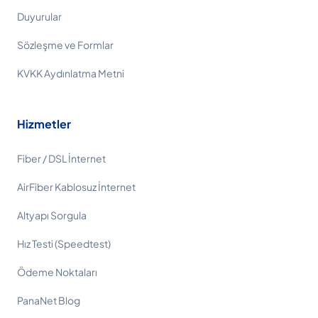
Duyurular
Sözleşme ve Formlar
KVKK Aydınlatma Metni
Hizmetler
Fiber / DSL İnternet
AirFiber Kablosuz İnternet
Altyapı Sorgula
Hız Testi (Speedtest)
Ödeme Noktaları
PanaNet Blog