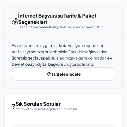
İnternet Başvurusu Tarife & Paket
💰
Seçenekleri
Taahhütlü ve taahhütsüz paket seçenekleri mevcuttur.
Ev ve iş yerinize uygun hız, kota ve fiyat seçeneklerini
tarife sayfamızda bulabilirsiniz. Farklı bir sağlayıcıdan
ücretsiz geçiş
yapabilir, ıslak imzaya gerek olmadan
e-
Devlet onaylı dijital başvuru
oluşturabilirsiniz.
📋 Tarifeleri İncele
Sık Sorulan Sorular
❓
Merak ettiklerinizi aşağıdan bulabilirsiniz.