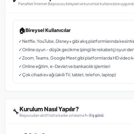
PanaNet İnternet Başvurusu bireysel ve kurumsal kullanıcılara uygundu
🏠
Bireysel Kullanıcılar
✓
Netflix, YouTube, Disney+ gibi akış platformlarında kesinti
✓
Online oyun – düşük gecikme (ping) ile rekabetçi oyun de
✓
Zoom, Teams, Google Meet gibi platformlarda HD video 
✓
Online eğitim, e-Devlet ve bankacılık işlemleri
✓
Çok cihazlı ev ağı (akıllı TV, tablet, telefon, laptop)
Kurulum Nasıl Yapılır?
🔧
Başvurudan aktif hatta kadar ortalama
1–3 iş günü
.