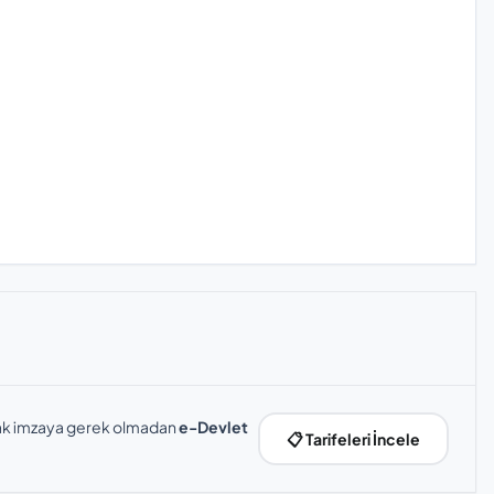
slak imzaya gerek olmadan
e-Devlet
📋 Tarifeleri İncele