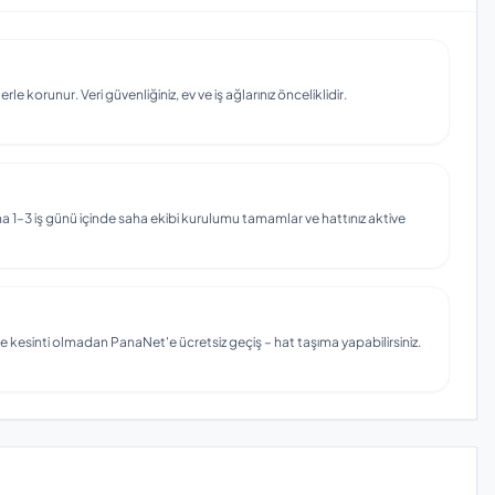
e korunur. Veri güvenliğiniz, ev ve iş ağlarınız önceliklidir.
 1–3 iş günü içinde saha ekibi kurulumu tamamlar ve hattınız aktive
e kesinti olmadan PanaNet'e ücretsiz geçiş – hat taşıma yapabilirsiniz.