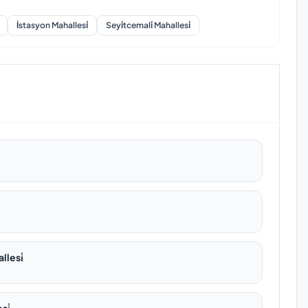
İstasyon Mahallesi̇
Seyi̇tcemali̇ Mahallesi̇
llesi̇