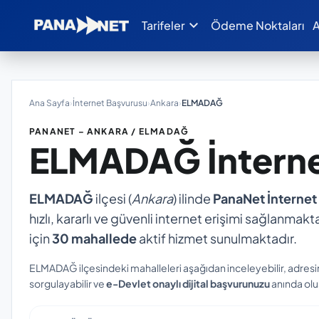
expand_more
Tarifeler
Ödeme Noktaları
A
Ana Sayfa
›
İnternet Başvurusu
›
Ankara
›
ELMADAĞ
PANANET – ANKARA / ELMADAĞ
ELMADAĞ
İntern
ELMADAĞ
ilçesi (
Ankara
) ilinde
PanaNet İnternet
hızlı, kararlı ve güvenli internet erişimi sağlanmakta
için
30 mahallede
aktif hizmet sunulmaktadır.
ELMADAĞ ilçesindeki mahalleleri aşağıdan inceleyebilir, adresi
sorgulayabilir ve
e-Devlet onaylı dijital başvurunuzu
anında oluş