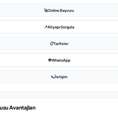
🚀
Online Başvuru
📍
Altyapı Sorgula
📋
Tarifeler
💬
WhatsApp
📞
İletişim
su Avantajları