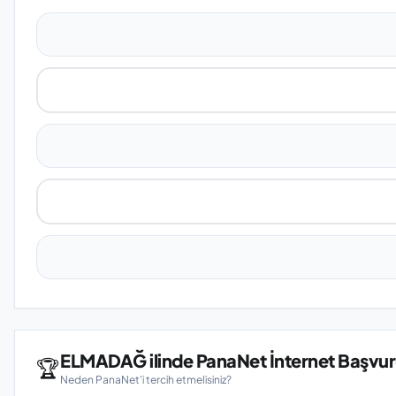
ELMADAĞ ilinde PanaNet İnternet Başvuru
🏆
Neden PanaNet'i tercih etmelisiniz?