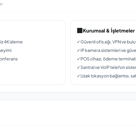
r.
🏢
Kurumsal & İşletmeler
siz 4K izleme
✓
Güvenli ofis ağı, VPN ve bul
neyimi
✓
IP kamera sistemleri ve güven
konferans
✓
POS cihazı, ödeme terminali
✓
Santral ve VoIP telefon siste
✓
Uzak lokasyon bağlantısı, sah