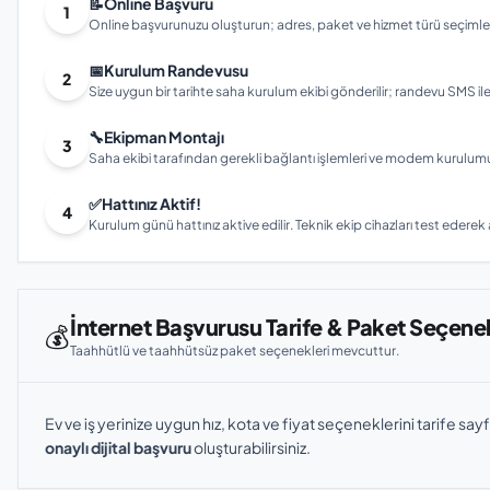
📝
Online Başvuru
1
Online başvurunuzu oluşturun; adres, paket ve hizmet türü seçimleri
📅
Kurulum Randevusu
2
Size uygun bir tarihte saha kurulum ekibi gönderilir; randevu SMS ile bi
🔧
Ekipman Montajı
3
Saha ekibi tarafından gerekli bağlantı işlemleri ve modem kurulumu gerç
✅
Hattınız Aktif!
4
Kurulum günü hattınız aktive edilir. Teknik ekip cihazları test ederek ay
İnternet Başvurusu Tarife & Paket Seçenek
💰
Taahhütlü ve taahhütsüz paket seçenekleri mevcuttur.
Ev ve iş yerinize uygun hız, kota ve fiyat seçeneklerini tarife sayf
onaylı dijital başvuru
oluşturabilirsiniz.