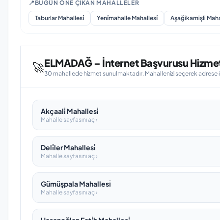
📍
BUGÜN ÖNE ÇIKAN MAHALLELER
Taburlar Mahallesi̇
Yeni̇mahalle Mahallesi̇
Aşağikamişli Mahal
ELMADAĞ – İnternet Başvurusu Hizmeti
🚀
30 mahallede hizmet sunulmaktadır. Mahallenizi seçerek adrese öze
Akçaali̇ Mahallesi̇
Mahalle sayfasını aç ›
Deli̇ler Mahallesi̇
Mahalle sayfasını aç ›
Gümüşpala Mahallesi̇
Mahalle sayfasını aç ›