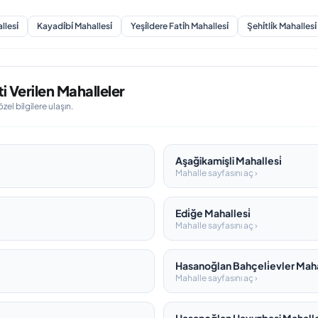
lesi̇
Kayadi̇bi̇ Mahallesi̇
Yeşi̇ldere Fati̇h Mahallesi̇
Şehi̇tli̇k Mahallesi̇
 Verilen Mahalleler
l bilgilere ulaşın.
Aşağikamişli Mahallesi̇
Mahalle sayfasını aç ›
Edi̇ğe Mahallesi̇
Mahalle sayfasını aç ›
Hasanoğlan Bahçeli̇evler Maha
Mahalle sayfasını aç ›