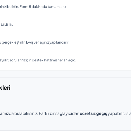
nizi belirtin. Form 5 dakikada tamamlanır.
ldirilir.
ekleştirilir. Ev/işyeri ağınız yapılandırılır.
rılır; sorularınız için destek hattımız her an açık.
leri
amızda bulabilirsiniz. Farklı bir sağlayıcıdan
ücretsiz geçiş
yapabilir, ı