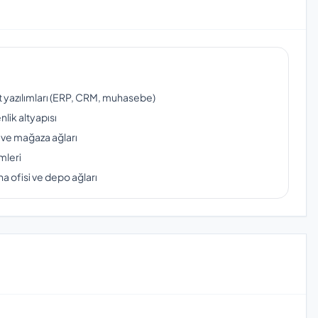
ut yazılımları (ERP, CRM, muhasebe)
lik altyapısı
 ve mağaza ağları
mleri
a ofisi ve depo ağları