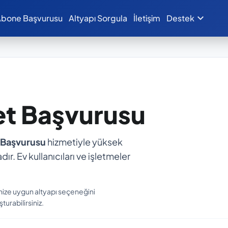
expand_more
bone Başvurusu
Altyapı Sorgula
İletişim
Destek
et Başvurusu
 Başvurusu
hizmetiyle yüksek
dır. Ev kullanıcıları ve işletmeler
nize uygun altyapı seçeneğini
turabilirsiniz.