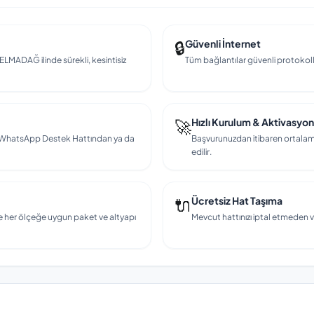
🔒
Güvenli İnternet
 ELMADAĞ ilinde sürekli, kesintisiz
Tüm bağlantılar güvenli protokollerl
🚀
Hızlı Kurulum & Aktivasyon
en, WhatsApp Destek Hattından ya da
Başvurunuzdan itibaren ortalama
edilir.
🔌
Ücretsiz Hat Taşıma
e her ölçeğe uygun paket ve altyapı
Mevcut hattınızı iptal etmeden v