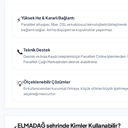
⚡
Yüksek Hız & Kararlı Bağlantı
PanaNet altyapısı; fiber, DSL ve kablosuz teknolojilerini birleştirerek
bağlantı sağlar. Ani hız düşüşleri ve kopukluklar yaşanmaz.
📞
Teknik Destek
Destek ve Arıza Kaydı talepleriniz için PanaNet Online İşlemlerd
PanaNet Çağrı Merkezinden destek alabilirsiniz.
💡
Ölçeklenebilir Çözümler
Ev kullanıcısından kurumsal firmaya, küçük ofisten büyük işletmey
seçeneği mevcuttur.
ELMADAĞ şehrinde Kimler Kullanabilir?
✔