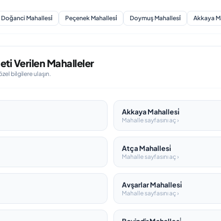
Doğanci Mahallesi̇
Peçenek Mahallesi̇
Doymuş Mahallesi̇
Akkaya Ma
i Verilen Mahalleler
l bilgilere ulaşın.
Akkaya Mahallesi̇
Mahalle sayfasını aç ›
Atça Mahallesi̇
Mahalle sayfasını aç ›
Avşarlar Mahallesi̇
Mahalle sayfasını aç ›