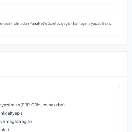
e kesinti olmadan PanaNet'e ücretsiz geçiş – hat taşıma yapabilirsiniz.
ut yazılımları (ERP, CRM, muhasebe)
lik altyapısı
 ve mağaza ağları
mleri