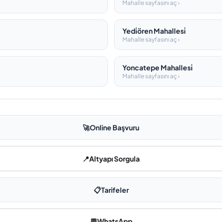
Mahalle sayfasını aç ›
Yedi̇ören Mahallesi̇
Mahalle sayfasını aç ›
Yoncatepe Mahallesi̇
Mahalle sayfasını aç ›
🚀
Online Başvuru
📍
Altyapı Sorgula
📋
Tarifeler
💬
WhatsApp