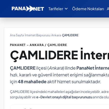
expand_more
Tarifeler
Ödeme Noktaları
A
Ana Sayfa
›
İnternet Başvurusu
›
Ankara
›
ÇAMLIDERE
PANANET – ANKARA / ÇAMLIDERE
ÇAMLIDERE
İnte
ÇAMLIDERE
ilçesi (
Ankara
) ilinde
PanaNet İntern
hızlı, kararlı ve güvenli internet erişimi sağlanmakta
için
48 mahallede
aktif hizmet sunulmaktadır.
ÇAMLIDERE ilçesindeki mahalleleri aşağıdan inceleyebilir, adre
sorgulayabilir ve
e-Devlet onaylı dijital başvurunuzu
anında oluş