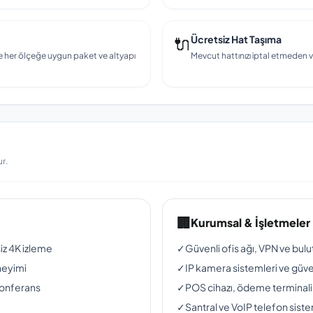
🔌
Ücretsiz Hat Taşıma
e her ölçeğe uygun paket ve altyapı
Mevcut hattınızı iptal etmeden v
r.
🏢
Kurumsal & İşletmeler
siz 4K izleme
✓
Güvenli ofis ağı, VPN ve bul
neyimi
✓
IP kamera sistemleri ve güven
konferans
✓
POS cihazı, ödeme terminali
✓
Santral ve VoIP telefon siste