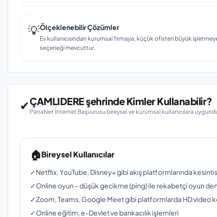
💡
Ölçeklenebilir Çözümler
Ev kullanıcısından kurumsal firmaya, küçük ofisten büyük işletmey
seçeneği mevcuttur.
ÇAMLIDERE şehrinde Kimler Kullanabilir?
✔
PanaNet İnternet Başvurusu bireysel ve kurumsal kullanıcılara uygundu
🏠
Bireysel Kullanıcılar
✓
Netflix, YouTube, Disney+ gibi akış platformlarında kesinti
✓
Online oyun – düşük gecikme (ping) ile rekabetçi oyun de
✓
Zoom, Teams, Google Meet gibi platformlarda HD video 
✓
Online eğitim, e-Devlet ve bankacılık işlemleri