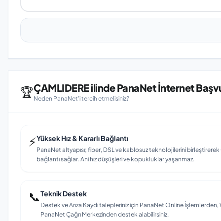
ÇAMLIDERE ilinde PanaNet İnternet Başvu
🏆
Neden PanaNet'i tercih etmelisiniz?
⚡
Yüksek Hız & Kararlı Bağlantı
PanaNet altyapısı; fiber, DSL ve kablosuz teknolojilerini birleştirerek
bağlantı sağlar. Ani hız düşüşleri ve kopukluklar yaşanmaz.
📞
Teknik Destek
Destek ve Arıza Kaydı talepleriniz için PanaNet Online İşlemlerd
PanaNet Çağrı Merkezinden destek alabilirsiniz.