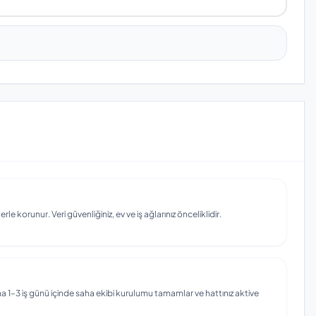
e korunur. Veri güvenliğiniz, ev ve iş ağlarınız önceliklidir.
 1–3 iş günü içinde saha ekibi kurulumu tamamlar ve hattınız aktive