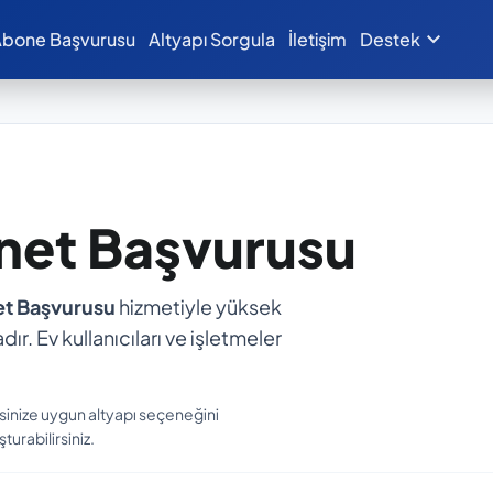
expand_more
bone Başvurusu
Altyapı Sorgula
İletişim
Destek
rnet Başvurusu
et Başvurusu
hizmetiyle yüksek
dır. Ev kullanıcıları ve işletmeler
sinize uygun altyapı seçeneğini
turabilirsiniz.