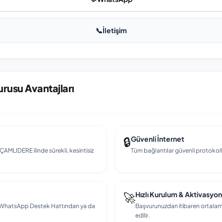
📞
İletişim
rusu Avantajları
🔒
Güvenli İnternet
 ÇAMLIDERE ilinde sürekli, kesintisiz
Tüm bağlantılar güvenli protokollerl
🚀
Hızlı Kurulum & Aktivasyon
en, WhatsApp Destek Hattından ya da
Başvurunuzdan itibaren ortalama
edilir.