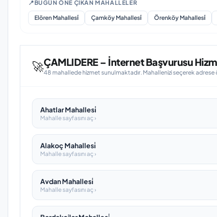
📍
BUGÜN ÖNE ÇIKAN MAHALLELER
Elören Mahallesi̇
Çamköy Mahallesi̇
Örenköy Mahallesi̇
ÇAMLIDERE – İnternet Başvurusu Hizmet
🚀
48 mahallede hizmet sunulmaktadır. Mahallenizi seçerek adrese öze
Ahatlar Mahallesi̇
Mahalle sayfasını aç ›
Alakoç Mahallesi̇
Mahalle sayfasını aç ›
Avdan Mahallesi̇
Mahalle sayfasını aç ›