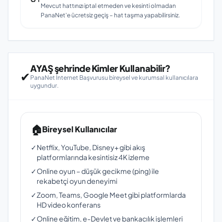
Mevcut hattınızı iptal etmeden ve kesinti olmadan
PanaNet'e ücretsiz geçiş – hat taşıma yapabilirsiniz.
AYAŞ şehrinde Kimler Kullanabilir?
✔
PanaNet İnternet Başvurusu bireysel ve kurumsal kullanıcılara
uygundur.
🏠
Bireysel Kullanıcılar
✓
Netflix, YouTube, Disney+ gibi akış
platformlarında kesintisiz 4K izleme
✓
Online oyun – düşük gecikme (ping) ile
rekabetçi oyun deneyimi
✓
Zoom, Teams, Google Meet gibi platformlarda
HD video konferans
✓
Online eğitim, e-Devlet ve bankacılık işlemleri