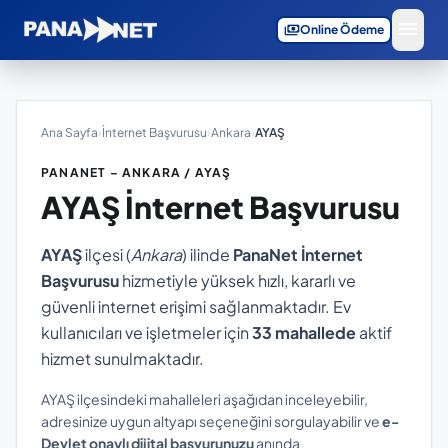
menu
payments
Online Ödeme
Ana Sayfa
›
İnternet Başvurusu
›
Ankara
›
AYAŞ
PANANET – ANKARA / AYAŞ
AYAŞ
İnternet Başvurusu
AYAŞ
ilçesi (
Ankara
) ilinde
PanaNet İnternet
Başvurusu
hizmetiyle yüksek hızlı, kararlı ve
güvenli internet erişimi sağlanmaktadır. Ev
kullanıcıları ve işletmeler için
33 mahallede
aktif
hizmet sunulmaktadır.
AYAŞ ilçesindeki mahalleleri aşağıdan inceleyebilir,
adresinize uygun altyapı seçeneğini sorgulayabilir ve
e-
Devlet onaylı dijital başvurunuzu
anında