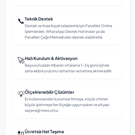
📞
Teknik Destek
Destek ve Arıza Kaydı talepleriniz için PanaNet Online
İşlemlerden, WhatsApp Destek Hattından ya da
PanaNet Çağrı Merkezinden destek alabilirsiniz.
🚀
Hızlı Kurulum & Aktivasyon
Başvurunuzdan itibaren ortalama 1–3 iş günü içinde
saha ekibi kurulumu tamamlar ve hattınız aktive edilir.
💡
Ölçeklenebilir Çözümler
Ev kullanıcısından kurumsal firmaya, küçük ofisten
büyük işletmeye her ölçeğe uygun paket ve altyapı
seçeneği mevcuttur.
🔌
Ücretsiz Hat Taşıma