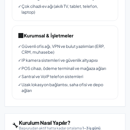
✓
Çok cihazlı ev ağı (akıllı TV, tablet, telefon,
laptop)
🏢
Kurumsal & İşletmeler
✓
Güvenli ofis ağı, VPN ve bulut yazılımları (ERP,
CRM, muhasebe)
✓
IP kamera sistemleri ve güvenlik altyapısı
✓
POS cihazı, ödeme terminali ve mağaza ağları
✓
Santral ve VoIP telefon sistemleri
✓
Uzak lokasyon bağlantısı, saha ofisi ve depo
ağları
Kurulum Nasıl Yapılır?
🔧
Başvurudan aktif hatta kadar ortalama
1–3 iş günü
.