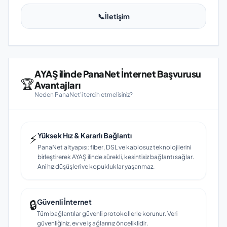
📞
İletişim
AYAŞ ilinde PanaNet İnternet Başvurusu
🏆
Avantajları
Neden PanaNet'i tercih etmelisiniz?
⚡
Yüksek Hız & Kararlı Bağlantı
PanaNet altyapısı; fiber, DSL ve kablosuz teknolojilerini
birleştirerek AYAŞ ilinde sürekli, kesintisiz bağlantı sağlar.
Ani hız düşüşleri ve kopukluklar yaşanmaz.
🔒
Güvenli İnternet
Tüm bağlantılar güvenli protokollerle korunur. Veri
güvenliğiniz, ev ve iş ağlarınız önceliklidir.