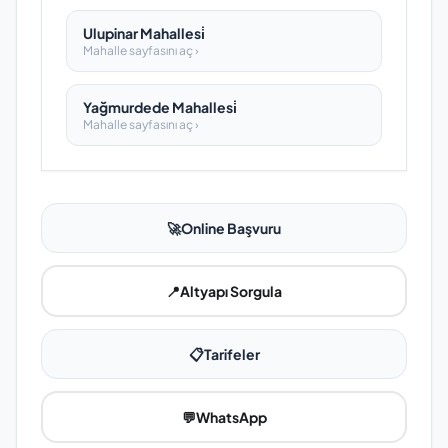
Ulupinar Mahallesi̇
Mahalle sayfasını aç ›
Yağmurdede Mahallesi̇
Mahalle sayfasını aç ›
🚀
Online Başvuru
📍
Altyapı Sorgula
📋
Tarifeler
💬
WhatsApp