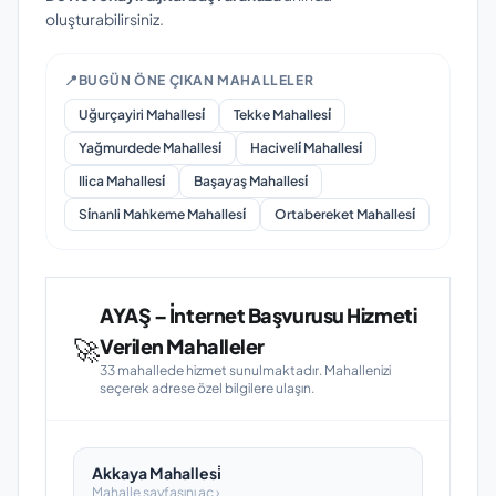
oluşturabilirsiniz.
📍
BUGÜN ÖNE ÇIKAN MAHALLELER
Uğurçayiri Mahallesi̇
Tekke Mahallesi̇
Yağmurdede Mahallesi̇
Haciveli̇ Mahallesi̇
Ilica Mahallesi̇
Başayaş Mahallesi̇
Si̇nanli Mahkeme Mahallesi̇
Ortabereket Mahallesi̇
AYAŞ – İnternet Başvurusu Hizmeti
🚀
Verilen Mahalleler
33 mahallede hizmet sunulmaktadır. Mahallenizi
seçerek adrese özel bilgilere ulaşın.
Akkaya Mahallesi̇
Mahalle sayfasını aç ›