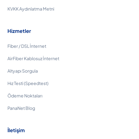
KVKK Aydınlatma Metni
Hizmetler
Fiber / DSL İnternet
AirFiber Kablosuz İnternet
Altyapı Sorgula
Hız Testi (Speedtest)
Ödeme Noktaları
PanaNet Blog
İletişim