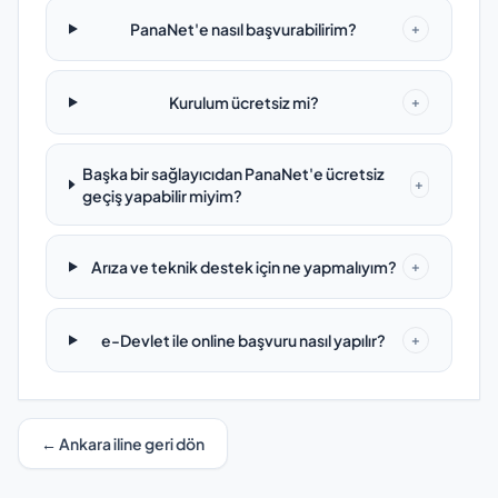
PanaNet'e nasıl başvurabilirim?
+
Kurulum ücretsiz mi?
+
Başka bir sağlayıcıdan PanaNet'e ücretsiz
+
geçiş yapabilir miyim?
Arıza ve teknik destek için ne yapmalıyım?
+
e-Devlet ile online başvuru nasıl yapılır?
+
← Ankara iline geri dön