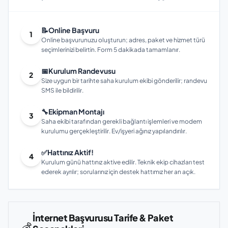
📝
Online Başvuru
1
Online başvurunuzu oluşturun; adres, paket ve hizmet türü
seçimlerinizi belirtin. Form 5 dakikada tamamlanır.
📅
Kurulum Randevusu
2
Size uygun bir tarihte saha kurulum ekibi gönderilir; randevu
SMS ile bildirilir.
🔧
Ekipman Montajı
3
Saha ekibi tarafından gerekli bağlantı işlemleri ve modem
kurulumu gerçekleştirilir. Ev/işyeri ağınız yapılandırılır.
✅
Hattınız Aktif!
4
Kurulum günü hattınız aktive edilir. Teknik ekip cihazları test
ederek ayrılır; sorularınız için destek hattımız her an açık.
İnternet Başvurusu Tarife & Paket
💰