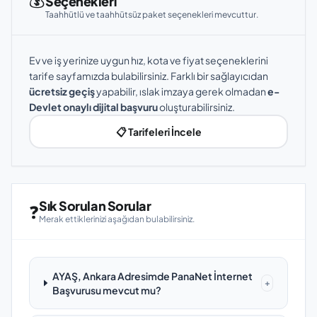
Seçenekleri
Taahhütlü ve taahhütsüz paket seçenekleri mevcuttur.
Ev ve iş yerinize uygun hız, kota ve fiyat seçeneklerini
tarife sayfamızda bulabilirsiniz. Farklı bir sağlayıcıdan
ücretsiz geçiş
yapabilir, ıslak imzaya gerek olmadan
e-
Devlet onaylı dijital başvuru
oluşturabilirsiniz.
📋 Tarifeleri İncele
Sık Sorulan Sorular
❓
Merak ettiklerinizi aşağıdan bulabilirsiniz.
AYAŞ, Ankara Adresimde PanaNet İnternet
+
Başvurusu mevcut mu?