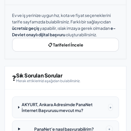
Ev ve iş yerinize uygun hız, kota ve fiyat seçeneklerini
tarife sayfamızda bulabilirsiniz. Farklı bir sağlayıcıdan
ücretsiz geçiş
yapabilir, ıslak imzaya gerek olmadan
e-
Devlet onaylı dijital başvuru
oluşturabilirsiniz.
📋 Tarifeleri İncele
Sık Sorulan Sorular
❓
Merak ettiklerinizi aşağıdan bulabilirsiniz.
AKYURT, Ankara Adresimde PanaNet
+
İnternet Başvurusu mevcut mu?
PanaNet'e nasıl başvurabilirim?
+