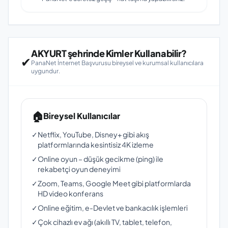
AKYURT şehrinde Kimler Kullanabilir?
✔
PanaNet İnternet Başvurusu bireysel ve kurumsal kullanıcılara
uygundur.
🏠
Bireysel Kullanıcılar
✓
Netflix, YouTube, Disney+ gibi akış
platformlarında kesintisiz 4K izleme
✓
Online oyun – düşük gecikme (ping) ile
rekabetçi oyun deneyimi
✓
Zoom, Teams, Google Meet gibi platformlarda
HD video konferans
✓
Online eğitim, e-Devlet ve bankacılık işlemleri
✓
Çok cihazlı ev ağı (akıllı TV, tablet, telefon,