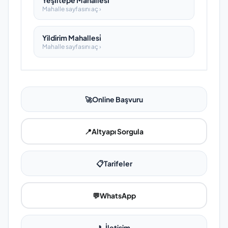
Yeşi̇ltepe Mahallesi̇
Mahalle sayfasını aç ›
Yildirim Mahallesi̇
Mahalle sayfasını aç ›
🚀
Online Başvuru
📍
Altyapı Sorgula
📋
Tarifeler
💬
WhatsApp
📞
İletişim