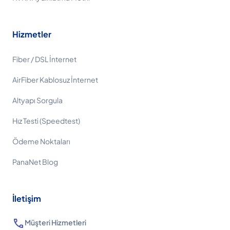
Hizmetler
Fiber / DSL İnternet
AirFiber Kablosuz İnternet
Altyapı Sorgula
Hız Testi (Speedtest)
Ödeme Noktaları
PanaNet Blog
İletişim
call
Müşteri Hizmetleri