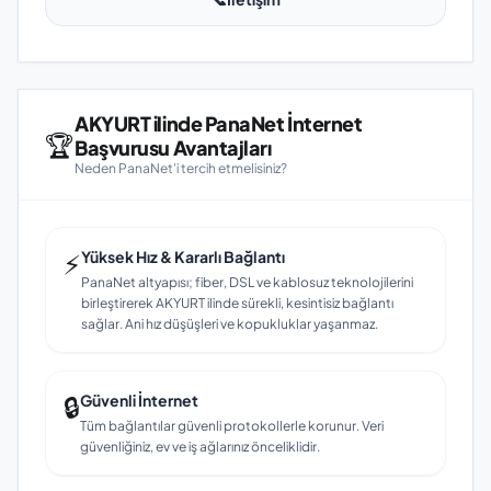
AKYURT ilinde PanaNet İnternet
🏆
Başvurusu Avantajları
Neden PanaNet'i tercih etmelisiniz?
⚡
Yüksek Hız & Kararlı Bağlantı
PanaNet altyapısı; fiber, DSL ve kablosuz teknolojilerini
birleştirerek AKYURT ilinde sürekli, kesintisiz bağlantı
sağlar. Ani hız düşüşleri ve kopukluklar yaşanmaz.
🔒
Güvenli İnternet
Tüm bağlantılar güvenli protokollerle korunur. Veri
güvenliğiniz, ev ve iş ağlarınız önceliklidir.