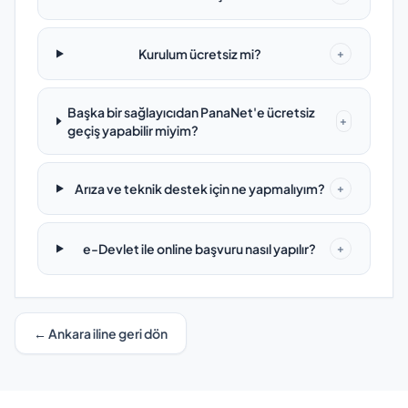
Kurulum ücretsiz mi?
+
Başka bir sağlayıcıdan PanaNet'e ücretsiz
+
geçiş yapabilir miyim?
Arıza ve teknik destek için ne yapmalıyım?
+
e-Devlet ile online başvuru nasıl yapılır?
+
← Ankara iline geri dön