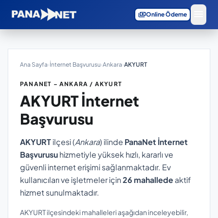
menu
payments
Online Ödeme
Ana Sayfa
›
İnternet Başvurusu
›
Ankara
›
AKYURT
PANANET – ANKARA / AKYURT
AKYURT
İnternet
Başvurusu
AKYURT
ilçesi (
Ankara
) ilinde
PanaNet İnternet
Başvurusu
hizmetiyle yüksek hızlı, kararlı ve
güvenli internet erişimi sağlanmaktadır. Ev
kullanıcıları ve işletmeler için
26 mahallede
aktif
hizmet sunulmaktadır.
AKYURT ilçesindeki mahalleleri aşağıdan inceleyebilir,