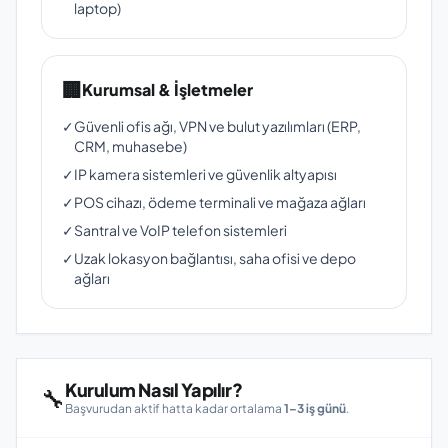
laptop)
🏢
Kurumsal & İşletmeler
✓
Güvenli ofis ağı, VPN ve bulut yazılımları (ERP,
CRM, muhasebe)
✓
IP kamera sistemleri ve güvenlik altyapısı
✓
POS cihazı, ödeme terminali ve mağaza ağları
✓
Santral ve VoIP telefon sistemleri
✓
Uzak lokasyon bağlantısı, saha ofisi ve depo
ağları
Kurulum Nasıl Yapılır?
🔧
Başvurudan aktif hatta kadar ortalama
1–3 iş günü
.