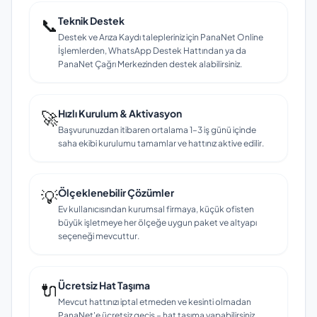
📞
Teknik Destek
Destek ve Arıza Kaydı talepleriniz için PanaNet Online
İşlemlerden, WhatsApp Destek Hattından ya da
PanaNet Çağrı Merkezinden destek alabilirsiniz.
🚀
Hızlı Kurulum & Aktivasyon
Başvurunuzdan itibaren ortalama 1–3 iş günü içinde
saha ekibi kurulumu tamamlar ve hattınız aktive edilir.
💡
Ölçeklenebilir Çözümler
Ev kullanıcısından kurumsal firmaya, küçük ofisten
büyük işletmeye her ölçeğe uygun paket ve altyapı
seçeneği mevcuttur.
🔌
Ücretsiz Hat Taşıma
Mevcut hattınızı iptal etmeden ve kesinti olmadan
PanaNet'e ücretsiz geçiş – hat taşıma yapabilirsiniz.