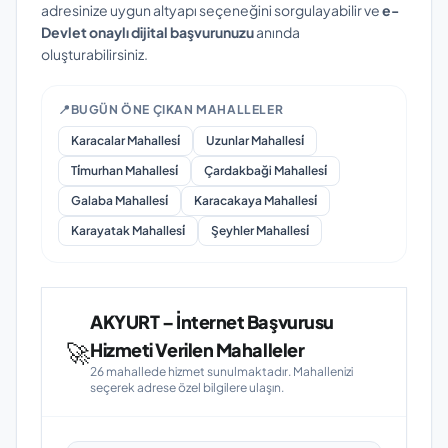
adresinize uygun altyapı seçeneğini sorgulayabilir ve
e-
Devlet onaylı dijital başvurunuzu
anında
oluşturabilirsiniz.
📍
BUGÜN ÖNE ÇIKAN MAHALLELER
Karacalar Mahallesi̇
Uzunlar Mahallesi̇
Ti̇murhan Mahallesi̇
Çardakbaği Mahallesi̇
Galaba Mahallesi̇
Karacakaya Mahallesi̇
Karayatak Mahallesi̇
Şeyhler Mahallesi̇
AKYURT – İnternet Başvurusu
🚀
Hizmeti Verilen Mahalleler
26 mahallede hizmet sunulmaktadır. Mahallenizi
seçerek adrese özel bilgilere ulaşın.