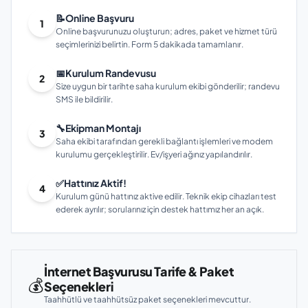
📝
Online Başvuru
1
Online başvurunuzu oluşturun; adres, paket ve hizmet türü
seçimlerinizi belirtin. Form 5 dakikada tamamlanır.
📅
Kurulum Randevusu
2
Size uygun bir tarihte saha kurulum ekibi gönderilir; randevu
SMS ile bildirilir.
🔧
Ekipman Montajı
3
Saha ekibi tarafından gerekli bağlantı işlemleri ve modem
kurulumu gerçekleştirilir. Ev/işyeri ağınız yapılandırılır.
✅
Hattınız Aktif!
4
Kurulum günü hattınız aktive edilir. Teknik ekip cihazları test
ederek ayrılır; sorularınız için destek hattımız her an açık.
İnternet Başvurusu Tarife & Paket
💰
Seçenekleri
Taahhütlü ve taahhütsüz paket seçenekleri mevcuttur.