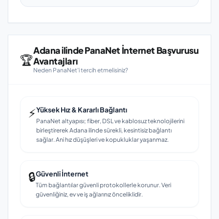
Adana ilinde PanaNet İnternet Başvurusu
🏆
Avantajları
Neden PanaNet'i tercih etmelisiniz?
⚡
Yüksek Hız & Kararlı Bağlantı
PanaNet altyapısı; fiber, DSL ve kablosuz teknolojilerini
birleştirerek Adana ilinde sürekli, kesintisiz bağlantı
sağlar. Ani hız düşüşleri ve kopukluklar yaşanmaz.
🔒
Güvenli İnternet
Tüm bağlantılar güvenli protokollerle korunur. Veri
güvenliğiniz, ev ve iş ağlarınız önceliklidir.