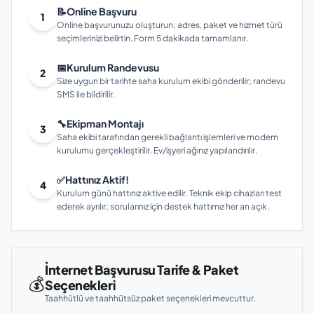
📝
Online Başvuru
1
Online başvurunuzu oluşturun; adres, paket ve hizmet türü
seçimlerinizi belirtin. Form 5 dakikada tamamlanır.
📅
Kurulum Randevusu
2
Size uygun bir tarihte saha kurulum ekibi gönderilir; randevu
SMS ile bildirilir.
🔧
Ekipman Montajı
3
Saha ekibi tarafından gerekli bağlantı işlemleri ve modem
kurulumu gerçekleştirilir. Ev/işyeri ağınız yapılandırılır.
✅
Hattınız Aktif!
4
Kurulum günü hattınız aktive edilir. Teknik ekip cihazları test
ederek ayrılır; sorularınız için destek hattımız her an açık.
İnternet Başvurusu Tarife & Paket
💰
Seçenekleri
Taahhütlü ve taahhütsüz paket seçenekleri mevcuttur.