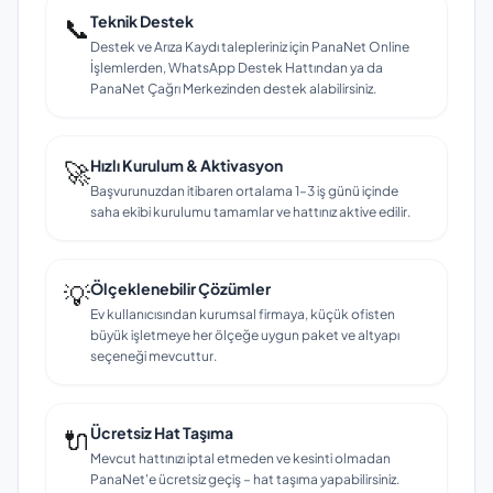
📞
Teknik Destek
Destek ve Arıza Kaydı talepleriniz için PanaNet Online
İşlemlerden, WhatsApp Destek Hattından ya da
PanaNet Çağrı Merkezinden destek alabilirsiniz.
🚀
Hızlı Kurulum & Aktivasyon
Başvurunuzdan itibaren ortalama 1–3 iş günü içinde
saha ekibi kurulumu tamamlar ve hattınız aktive edilir.
💡
Ölçeklenebilir Çözümler
Ev kullanıcısından kurumsal firmaya, küçük ofisten
büyük işletmeye her ölçeğe uygun paket ve altyapı
seçeneği mevcuttur.
🔌
Ücretsiz Hat Taşıma
Mevcut hattınızı iptal etmeden ve kesinti olmadan
PanaNet'e ücretsiz geçiş – hat taşıma yapabilirsiniz.