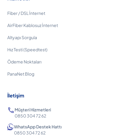
Fiber / DSL İnternet
AirFiber Kablosuz İnternet
Altyapı Sorgula
Hız Testi (Speedtest)
Ödeme Noktaları
PanaNet Blog
İletişim
call
Müşteri Hizmetleri
0850 304 72 62
WhatsApp Destek Hattı
0850 304 72 62