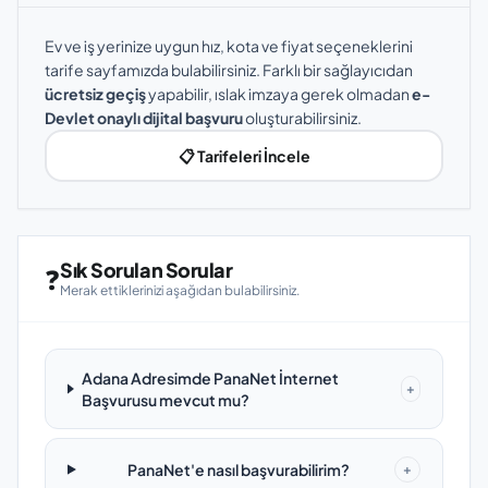
Ev ve iş yerinize uygun hız, kota ve fiyat seçeneklerini
tarife sayfamızda bulabilirsiniz. Farklı bir sağlayıcıdan
ücretsiz geçiş
yapabilir, ıslak imzaya gerek olmadan
e-
Devlet onaylı dijital başvuru
oluşturabilirsiniz.
📋 Tarifeleri İncele
Sık Sorulan Sorular
❓
Merak ettiklerinizi aşağıdan bulabilirsiniz.
Adana Adresimde PanaNet İnternet
+
Başvurusu mevcut mu?
PanaNet'e nasıl başvurabilirim?
+