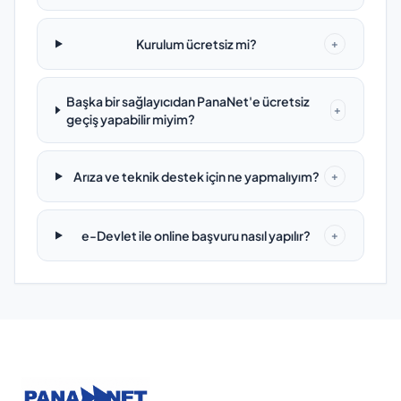
Kurulum ücretsiz mi?
+
Başka bir sağlayıcıdan PanaNet'e ücretsiz
+
geçiş yapabilir miyim?
Arıza ve teknik destek için ne yapmalıyım?
+
e-Devlet ile online başvuru nasıl yapılır?
+