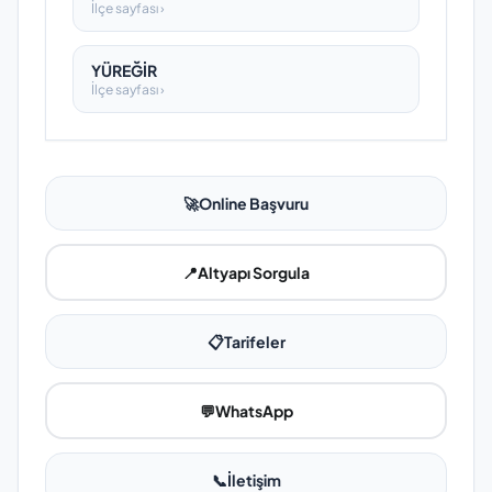
İlçe sayfası ›
YÜREĞİR
İlçe sayfası ›
🚀
Online Başvuru
📍
Altyapı Sorgula
📋
Tarifeler
💬
WhatsApp
📞
İletişim