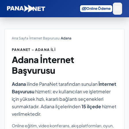
menu
payments
Online Ödeme
Ana Sayfa
›
İnternet Başvurusu
›
Adana
PANANET – ADANA İLI
Adana
İnternet
Başvurusu
Adana
ilinde PanaNet tarafından sunulan
İnternet
Başvurusu
hizmeti; ev kullanıcıları ve işletmeler
için yüksek hızlı, kararlı bağlantı seçenekleri
sunmaktadır. Adana ilçelerinden
15 ilçede
hizmet
verilmektedir.
Online eğitim, video konferans, akış platformları, oyun,