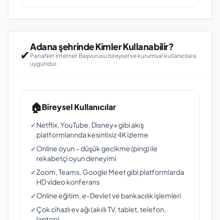
Adana şehrinde Kimler Kullanabilir?
✔
PanaNet İnternet Başvurusu bireysel ve kurumsal kullanıcılara
uygundur.
🏠
Bireysel Kullanıcılar
✓
Netflix, YouTube, Disney+ gibi akış
platformlarında kesintisiz 4K izleme
✓
Online oyun – düşük gecikme (ping) ile
rekabetçi oyun deneyimi
✓
Zoom, Teams, Google Meet gibi platformlarda
HD video konferans
✓
Online eğitim, e-Devlet ve bankacılık işlemleri
✓
Çok cihazlı ev ağı (akıllı TV, tablet, telefon,
laptop)