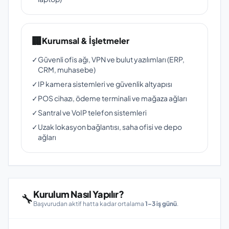
🏢
Kurumsal & İşletmeler
✓
Güvenli ofis ağı, VPN ve bulut yazılımları (ERP,
CRM, muhasebe)
✓
IP kamera sistemleri ve güvenlik altyapısı
✓
POS cihazı, ödeme terminali ve mağaza ağları
✓
Santral ve VoIP telefon sistemleri
✓
Uzak lokasyon bağlantısı, saha ofisi ve depo
ağları
Kurulum Nasıl Yapılır?
🔧
Başvurudan aktif hatta kadar ortalama
1–3 iş günü
.