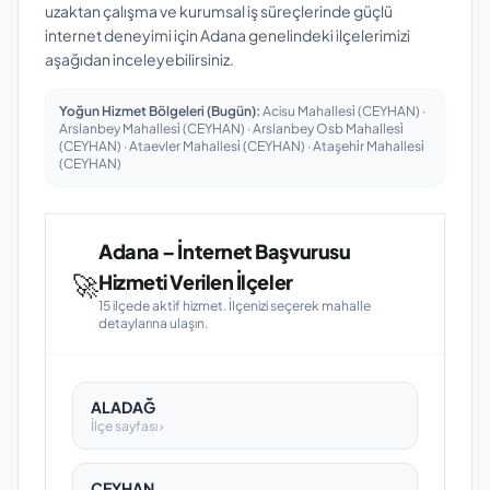
uzaktan çalışma ve kurumsal iş süreçlerinde güçlü
internet deneyimi için Adana genelindeki ilçelerimizi
aşağıdan inceleyebilirsiniz.
Yoğun Hizmet Bölgeleri (Bugün):
Acisu Mahallesi̇ (CEYHAN) ·
Arslanbey Mahallesi̇ (CEYHAN) · Arslanbey Osb Mahallesi̇
(CEYHAN) · Ataevler Mahallesi̇ (CEYHAN) · Ataşehi̇r Mahallesi̇
(CEYHAN)
Adana – İnternet Başvurusu
🚀
Hizmeti Verilen İlçeler
15 ilçede aktif hizmet. İlçenizi seçerek mahalle
detaylarına ulaşın.
ALADAĞ
İlçe sayfası ›
CEYHAN