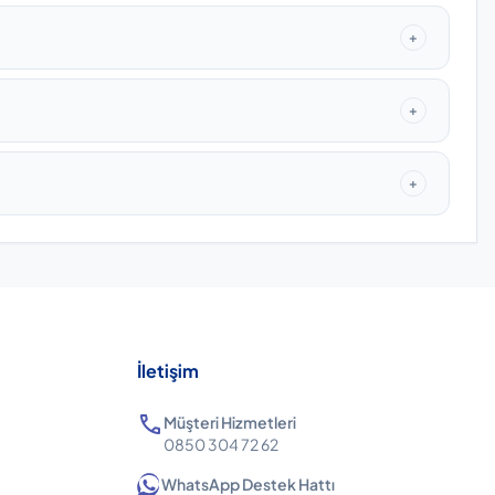
+
+
+
İletişim
call
Müşteri Hizmetleri
0850 304 72 62
WhatsApp Destek Hattı