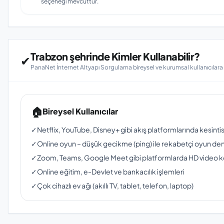
seçeneği mevcuttur.
Trabzon şehrinde Kimler Kullanabilir?
✔
PanaNet İnternet Altyapı Sorgulama bireysel ve kurumsal kullanıcılar
🏠
Bireysel Kullanıcılar
✓
Netflix, YouTube, Disney+ gibi akış platformlarında kesinti
✓
Online oyun – düşük gecikme (ping) ile rekabetçi oyun de
✓
Zoom, Teams, Google Meet gibi platformlarda HD video 
✓
Online eğitim, e-Devlet ve bankacılık işlemleri
✓
Çok cihazlı ev ağı (akıllı TV, tablet, telefon, laptop)