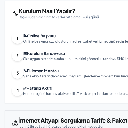
Kurulum Nasıl Yapılır?
🔧
Başvurudan aktif hatta kadar ortalama
1–3 iş günü
.
📝
Online Başvuru
1
Online başvurunuzu oluşturun; adres, paket ve hizmet türü seçimleri
📅
Kurulum Randevusu
2
Size uygun bir tarihte saha kurulum ekibi gönderilir; randevu SMS ile bi
🔧
Ekipman Montajı
3
Saha ekibi tarafından gerekli bağlantı işlemleri ve modem kurulumu gerç
✅
Hattınız Aktif!
4
Kurulum günü hattınız aktive edilir. Teknik ekip cihazları test ederek ay
İnternet Altyapı Sorgulama Tarife & Paket
💰
Taahhütlü ve taahhütsüz paket seçenekleri mevcuttur.