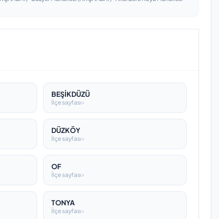
BEŞİKDÜZÜ
İlçe sayfası ›
DÜZKÖY
İlçe sayfası ›
OF
İlçe sayfası ›
TONYA
İlçe sayfası ›