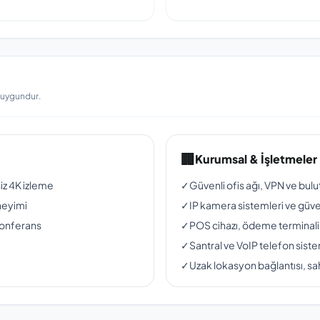
a uygundur.
🏢
Kurumsal & İşletmeler
siz 4K izleme
✓
Güvenli ofis ağı, VPN ve bul
neyimi
✓
IP kamera sistemleri ve güven
konferans
✓
POS cihazı, ödeme terminali
✓
Santral ve VoIP telefon siste
✓
Uzak lokasyon bağlantısı, sah