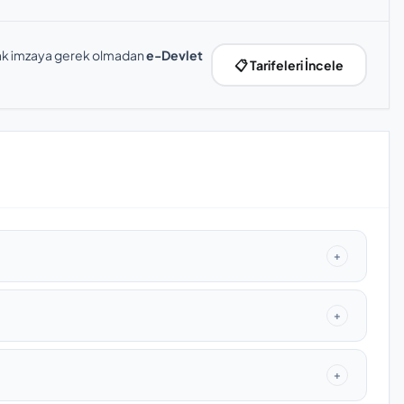
slak imzaya gerek olmadan
e-Devlet
📋 Tarifeleri İncele
+
+
+