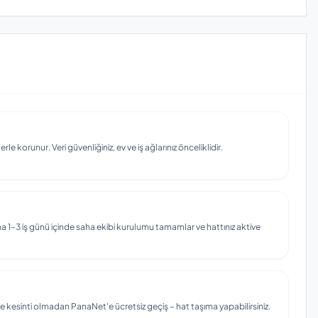
e korunur. Veri güvenliğiniz, ev ve iş ağlarınız önceliklidir.
 1–3 iş günü içinde saha ekibi kurulumu tamamlar ve hattınız aktive
e kesinti olmadan PanaNet'e ücretsiz geçiş – hat taşıma yapabilirsiniz.