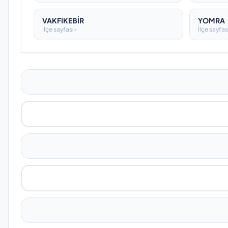
VAKFIKEBİR
YOMRA
İlçe sayfası ›
İlçe sayfası