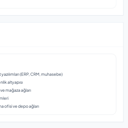
ut yazılımları (ERP, CRM, muhasebe)
lik altyapısı
 ve mağaza ağları
mleri
a ofisi ve depo ağları