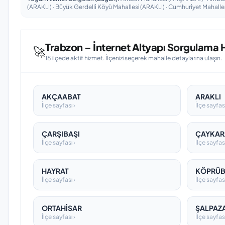
(ARAKLI) · Büyük Gerdelli̇ Köyü Mahallesi (ARAKLI) · Cumhuri̇yet Mahalles
Trabzon – İnternet Altyapı Sorgulama Hi
🚀
18 ilçede aktif hizmet. İlçenizi seçerek mahalle detaylarına ulaşın.
AKÇAABAT
ARAKLI
İlçe sayfası ›
İlçe sayfası
ÇARŞIBAŞI
ÇAYKAR
İlçe sayfası ›
İlçe sayfası
HAYRAT
KÖPRÜB
İlçe sayfası ›
İlçe sayfası
ORTAHİSAR
ŞALPAZ
İlçe sayfası ›
İlçe sayfası