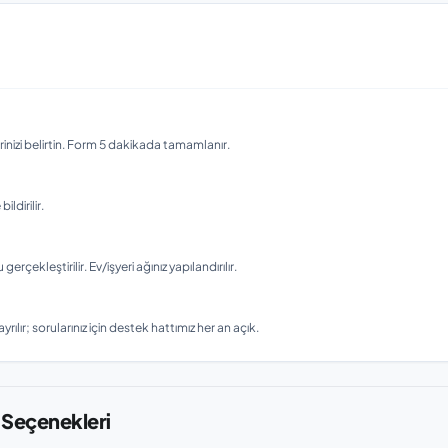
nizi belirtin. Form 5 dakikada tamamlanır.
ldirilir.
ekleştirilir. Ev/işyeri ağınız yapılandırılır.
rılır; sorularınız için destek hattımız her an açık.
 Seçenekleri