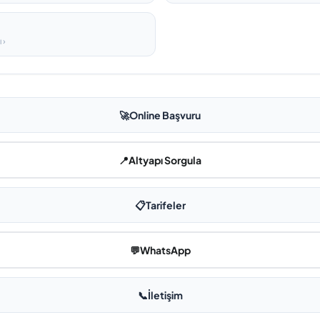
 ›
🚀
Online Başvuru
📍
Altyapı Sorgula
📋
Tarifeler
💬
WhatsApp
📞
İletişim