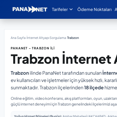
expand_more
Tarifeler
Ödeme Noktaları
A
Ana Sayfa
›
İnternet Altyapı Sorgulama
›
Trabzon
PANANET – TRABZON İLI
Trabzon
İnternet
Trabzon
ilinde PanaNet tarafından sunulan
İntern
ev kullanıcıları ve işletmeler için yüksek hızlı, kara
sunmaktadır. Trabzon ilçelerinden
18 ilçede
hizmet
Online eğitim, video konferans, akış platformları, oyun, uzakta
güçlü internet deneyimi için Trabzon genelindeki ilçelerimizi aşa
Yoğun Hizmet Bölgeleri (Bugün):
Ambar Mahallesi̇ (AKÇAABAT) · Arkbaşi