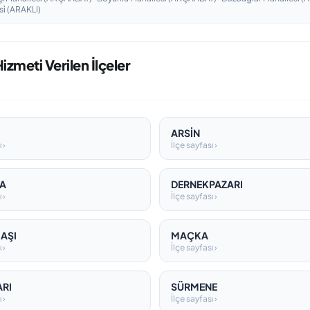
i̇ (ARAKLI)
zmeti Verilen İlçeler
ARSİN
 ›
İlçe sayfası ›
A
DERNEKPAZARI
 ›
İlçe sayfası ›
AŞI
MAÇKA
 ›
İlçe sayfası ›
ARI
SÜRMENE
 ›
İlçe sayfası ›