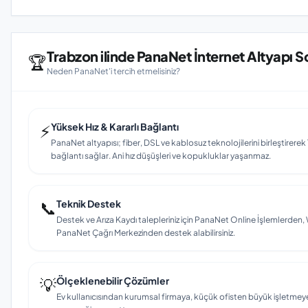
Trabzon ilinde PanaNet İnternet Altyapı 
🏆
Neden PanaNet'i tercih etmelisiniz?
⚡
Yüksek Hız & Kararlı Bağlantı
PanaNet altyapısı; fiber, DSL ve kablosuz teknolojilerini birleştirerek T
bağlantı sağlar. Ani hız düşüşleri ve kopukluklar yaşanmaz.
📞
Teknik Destek
Destek ve Arıza Kaydı talepleriniz için PanaNet Online İşlemlerd
PanaNet Çağrı Merkezinden destek alabilirsiniz.
💡
Ölçeklenebilir Çözümler
Ev kullanıcısından kurumsal firmaya, küçük ofisten büyük işletmey