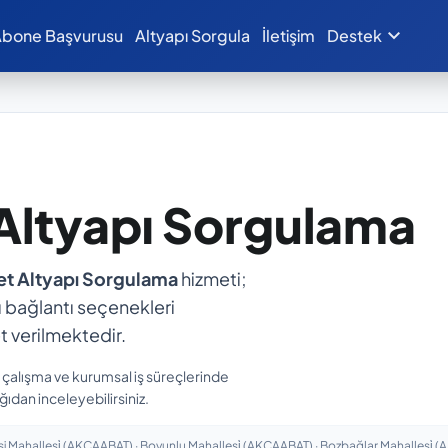
expand_more
bone Başvurusu
Altyapı Sorgula
İletişim
Destek
 Altyapı Sorgulama
et Altyapı Sorgulama
hizmeti;
rlı bağlantı seçenekleri
 verilmektedir.
n çalışma ve kurumsal iş süreçlerinde
ğıdan inceleyebilirsiniz.
 Mahallesi̇ (AKÇAABAT) · Boyunlu Mahallesi̇ (AKÇAABAT) · Bozbağlar Mahallesi̇ (