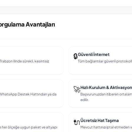
Sorgulama Avantajları
🔒
Güvenli İnternet
rabzon ilinde sürekli, kesintisiz
Tüm bağlantılar güvenli protokollerl
🚀
Hızlı Kurulum & Aktivasyon
en, WhatsApp Destek Hattından ya da
Başvurunuzdan itibaren ortalama
edilir.
🔌
Ücretsiz Hat Taşıma
e her ölçeğe uygun paket ve altyapı
Mevcut hattınızı iptal etmeden v