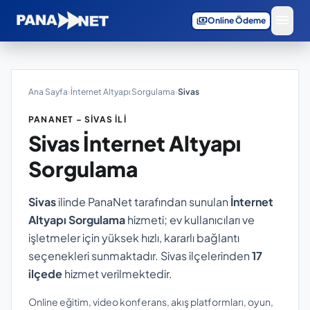
menu
payments
Online Ödeme
Ana Sayfa
›
İnternet Altyapı Sorgulama
›
Sivas
PANANET – SIVAS İLI
Sivas
İnternet Altyapı
Sorgulama
Sivas
ilinde PanaNet tarafından sunulan
İnternet
Altyapı Sorgulama
hizmeti; ev kullanıcıları ve
işletmeler için yüksek hızlı, kararlı bağlantı
seçenekleri sunmaktadır. Sivas ilçelerinden
17
ilçede
hizmet verilmektedir.
Online eğitim, video konferans, akış platformları, oyun,