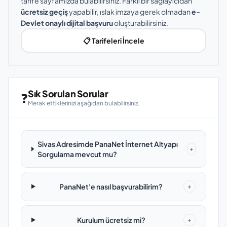
tarife sayfamızda bulabilirsiniz. Farklı bir sağlayıcıdan
ücretsiz geçiş
yapabilir, ıslak imzaya gerek olmadan
e-
Devlet onaylı dijital başvuru
oluşturabilirsiniz.
📋 Tarifeleri İncele
Sık Sorulan Sorular
❓
Merak ettiklerinizi aşağıdan bulabilirsiniz.
Sivas Adresimde PanaNet İnternet Altyapı
+
Sorgulama mevcut mu?
PanaNet'e nasıl başvurabilirim?
+
Kurulum ücretsiz mi?
+