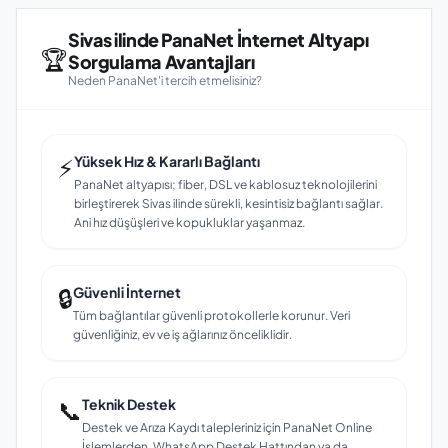
Sivas ilinde PanaNet İnternet Altyapı
🏆
Sorgulama Avantajları
Neden PanaNet'i tercih etmelisiniz?
⚡
Yüksek Hız & Kararlı Bağlantı
PanaNet altyapısı; fiber, DSL ve kablosuz teknolojilerini
birleştirerek Sivas ilinde sürekli, kesintisiz bağlantı sağlar.
Ani hız düşüşleri ve kopukluklar yaşanmaz.
🔒
Güvenli İnternet
Tüm bağlantılar güvenli protokollerle korunur. Veri
güvenliğiniz, ev ve iş ağlarınız önceliklidir.
📞
Teknik Destek
Destek ve Arıza Kaydı talepleriniz için PanaNet Online
İşlemlerden, WhatsApp Destek Hattından ya da