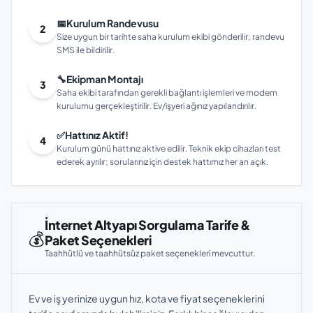
📅
Kurulum Randevusu
2
Size uygun bir tarihte saha kurulum ekibi gönderilir; randevu
SMS ile bildirilir.
🔧
Ekipman Montajı
3
Saha ekibi tarafından gerekli bağlantı işlemleri ve modem
kurulumu gerçekleştirilir. Ev/işyeri ağınız yapılandırılır.
✅
Hattınız Aktif!
4
Kurulum günü hattınız aktive edilir. Teknik ekip cihazları test
ederek ayrılır; sorularınız için destek hattımız her an açık.
İnternet Altyapı Sorgulama Tarife &
💰
Paket Seçenekleri
Taahhütlü ve taahhütsüz paket seçenekleri mevcuttur.
Ev ve iş yerinize uygun hız, kota ve fiyat seçeneklerini