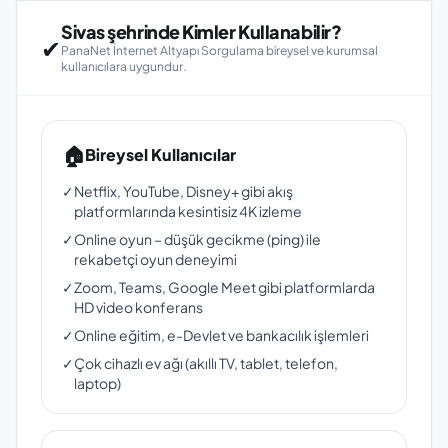
Sivas şehrinde Kimler Kullanabilir?
✔
PanaNet İnternet Altyapı Sorgulama bireysel ve kurumsal
kullanıcılara uygundur.
🏠
Bireysel Kullanıcılar
✓
Netflix, YouTube, Disney+ gibi akış
platformlarında kesintisiz 4K izleme
✓
Online oyun – düşük gecikme (ping) ile
rekabetçi oyun deneyimi
✓
Zoom, Teams, Google Meet gibi platformlarda
HD video konferans
✓
Online eğitim, e-Devlet ve bankacılık işlemleri
✓
Çok cihazlı ev ağı (akıllı TV, tablet, telefon,
laptop)