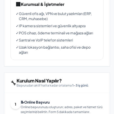
🏢
Kurumsal & İşletmeler
✓
Güvenli ofis ağı, VPN ve bulut yazılımları (ERP,
CRM, muhasebe)
✓
IP kamera sistemleri ve güvenlik altyapısı
✓
POS cihazı, ödeme terminali ve mağaza ağları
✓
Santral ve VoIP telefon sistemleri
✓
Uzak lokasyon bağlantısı, saha ofisi ve depo
ağları
Kurulum Nasıl Yapılır?
🔧
Başvurudan aktif hatta kadar ortalama
1–3 iş günü
.
📝
Online Başvuru
1
Online başvurunuzu oluşturun; adres, paket ve hizmet türü
seçimlerinizi belirtin. Form 5 dakikada tamamlanır.