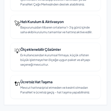
PanaNet Çağrı Merkezinden destek alabilirsiniz.
🚀
Hızlı Kurulum & Aktivasyon
Başvurunuzdan itibaren ortalama 1–3 iş günü içinde
saha ekibi kurulumu tamamlar ve hattınız aktive edilir.
💡
Ölçeklenebilir Çözümler
Ev kullanıcısından kurumsal firmaya, küçük ofisten
büyük işletmeye her ölçeğe uygun paket ve altyapı
seçeneği mevcuttur.
🔌
Ücretsiz Hat Taşıma
Mevcut hattınızı iptal etmeden ve kesinti olmadan
PanaNet'e ücretsiz geçiş – hat taşıma yapabilirsiniz.