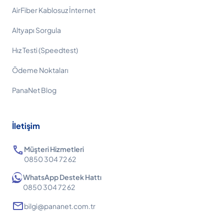
AirFiber Kablosuz İnternet
Altyapı Sorgula
Hız Testi (Speedtest)
Ödeme Noktaları
PanaNet Blog
İletişim
call
Müşteri Hizmetleri
0850 304 72 62
WhatsApp Destek Hattı
0850 304 72 62
mail
bilgi@pananet.com.tr