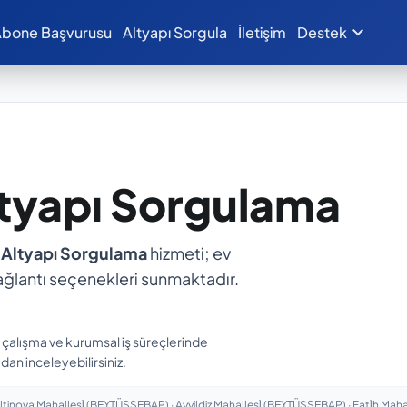
expand_more
bone Başvurusu
Altyapı Sorgula
İletişim
Destek
ltyapı Sorgulama
 Altyapı Sorgulama
hizmeti; ev
ı bağlantı seçenekleri sunmaktadır.
n çalışma ve kurumsal iş süreçlerinde
dan inceleyebilirsiniz.
inova Mahallesi̇ (BEYTÜŞŞEBAP) · Ayyildiz Mahallesi̇ (BEYTÜŞŞEBAP) · Fati̇h Maha