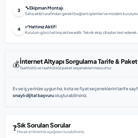
🔧
Ekipman Montajı
3
Saha ekibi tarafından gerekli bağlantı işlemleri ve modem kurulumu gerç
✅
Hattınız Aktif!
4
Kurulum günü hattınız aktive edilir. Teknik ekip cihazları test ederek ay
İnternet Altyapı Sorgulama Tarife & Paket
💰
Taahhütlü ve taahhütsüz paket seçenekleri mevcuttur.
Ev ve iş yerinize uygun hız, kota ve fiyat seçeneklerini tarife sayf
onaylı dijital başvuru
oluşturabilirsiniz.
Sık Sorulan Sorular
❓
Merak ettiklerinizi aşağıdan bulabilirsiniz.