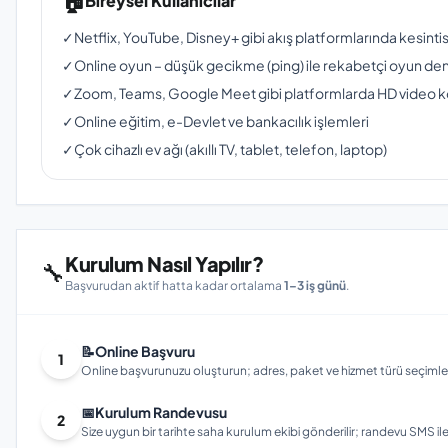
🏠
Bireysel Kullanıcılar
✓
Netflix, YouTube, Disney+ gibi akış platformlarında kesinti
✓
Online oyun – düşük gecikme (ping) ile rekabetçi oyun de
✓
Zoom, Teams, Google Meet gibi platformlarda HD video 
✓
Online eğitim, e-Devlet ve bankacılık işlemleri
✓
Çok cihazlı ev ağı (akıllı TV, tablet, telefon, laptop)
Kurulum Nasıl Yapılır?
🔧
Başvurudan aktif hatta kadar ortalama
1–3 iş günü
.
📝
Online Başvuru
1
Online başvurunuzu oluşturun; adres, paket ve hizmet türü seçimleri
📅
Kurulum Randevusu
2
Size uygun bir tarihte saha kurulum ekibi gönderilir; randevu SMS ile bi