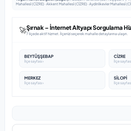
Mahallesi̇ (CİZRE) · Akkent Mahallesi̇ (CİZRE) · Aydinlikevler Mahallesi̇ (
Şırnak – İnternet Altyapı Sorgulama Hiz
🚀
7 ilçede aktif hizmet. İlçenizi seçerek mahalle detaylarına ulaşın.
BEYTÜŞŞEBAP
CİZRE
İlçe sayfası ›
İlçe sayfası
MERKEZ
SİLOPİ
İlçe sayfası ›
İlçe sayfası