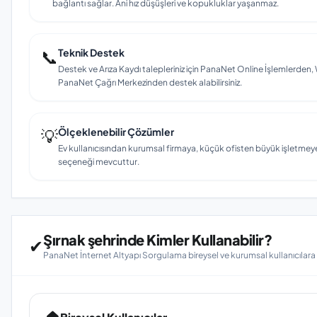
bağlantı sağlar. Ani hız düşüşleri ve kopukluklar yaşanmaz.
📞
Teknik Destek
Destek ve Arıza Kaydı talepleriniz için PanaNet Online İşlemlerd
PanaNet Çağrı Merkezinden destek alabilirsiniz.
💡
Ölçeklenebilir Çözümler
Ev kullanıcısından kurumsal firmaya, küçük ofisten büyük işletmey
seçeneği mevcuttur.
Şırnak şehrinde Kimler Kullanabilir?
✔
PanaNet İnternet Altyapı Sorgulama bireysel ve kurumsal kullanıcılar