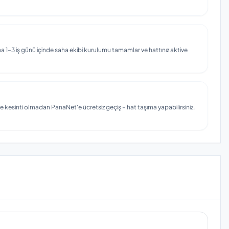
 1–3 iş günü içinde saha ekibi kurulumu tamamlar ve hattınız aktive
e kesinti olmadan PanaNet'e ücretsiz geçiş – hat taşıma yapabilirsiniz.