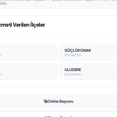
CİZRE)
meti Verilen İlçeler
GÜÇLÜKONAK
 ›
İlçe sayfası ›
ULUDERE
 ›
İlçe sayfası ›
🚀
Online Başvuru