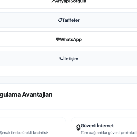
📍
Altyapı Sorgula
📋
Tarifeler
💬
WhatsApp
📞
İletişim
rgulama Avantajları
🔒
Güvenli İnternet
ırnak ilinde sürekli, kesintisiz
Tüm bağlantılar güvenli protokollerl