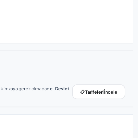
slak imzaya gerek olmadan
e-Devlet
📋 Tarifeleri İncele