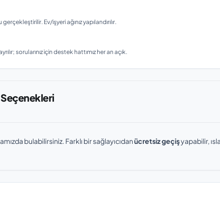
ekleştirilir. Ev/işyeri ağınız yapılandırılır.
rılır; sorularınız için destek hattımız her an açık.
 Seçenekleri
amızda bulabilirsiniz. Farklı bir sağlayıcıdan
ücretsiz geçiş
yapabilir, ı