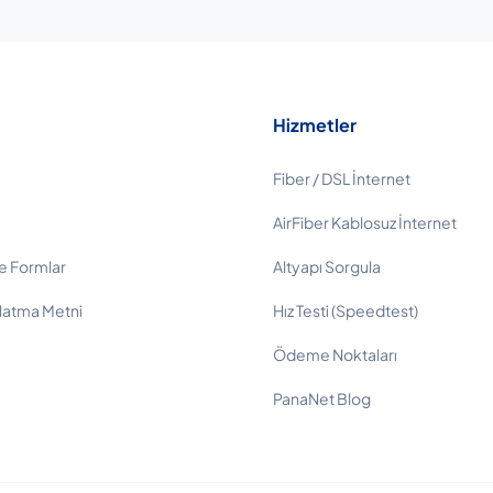
Hizmetler
Fiber / DSL İnternet
AirFiber Kablosuz İnternet
e Formlar
Altyapı Sorgula
latma Metni
Hız Testi (Speedtest)
Ödeme Noktaları
PanaNet Blog