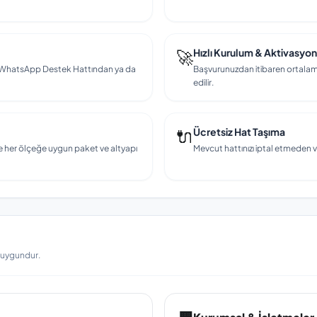
🚀
Hızlı Kurulum & Aktivasyon
en, WhatsApp Destek Hattından ya da
Başvurunuzdan itibaren ortalama
edilir.
🔌
Ücretsiz Hat Taşıma
e her ölçeğe uygun paket ve altyapı
Mevcut hattınızı iptal etmeden v
a uygundur.