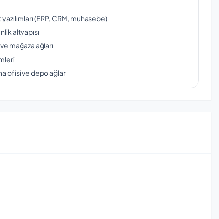
ut yazılımları (ERP, CRM, muhasebe)
lik altyapısı
 ve mağaza ağları
mleri
a ofisi ve depo ağları