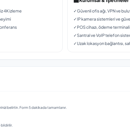
🏢
Kurumsal & İşletmeler
siz 4K izleme
✓
Güvenli ofis ağı, VPN ve bul
neyimi
✓
IP kamera sistemleri ve güven
konferans
✓
POS cihazı, ödeme terminali
✓
Santral ve VoIP telefon siste
✓
Uzak lokasyon bağlantısı, sah
nizi belirtin. Form 5 dakikada tamamlanır.
ldirilir.