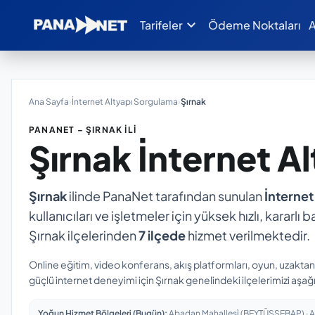
expand_more
Tarifeler
Ödeme Noktaları
A
Ana Sayfa
›
İnternet Altyapı Sorgulama
›
Şırnak
PANANET – ŞIRNAK İLI
Şırnak
İnternet A
Şırnak
ilinde PanaNet tarafından sunulan
İnternet
kullanıcıları ve işletmeler için yüksek hızlı, kararl
Şırnak ilçelerinden
7 ilçede
hizmet verilmektedir.
Online eğitim, video konferans, akış platformları, oyun, uzakta
güçlü internet deneyimi için Şırnak genelindeki ilçelerimizi aşağı
Yoğun Hizmet Bölgeleri (Bugün):
Abadan Mahallesi̇ (BEYTÜŞŞEBAP) · Alt