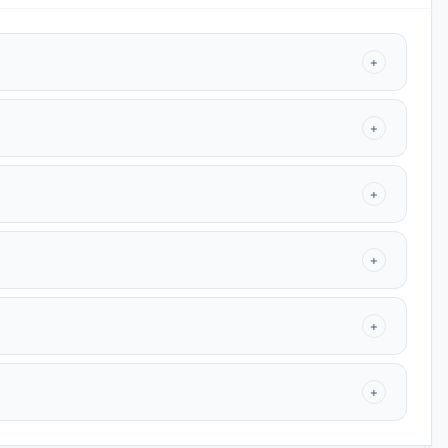
+
+
+
+
+
+