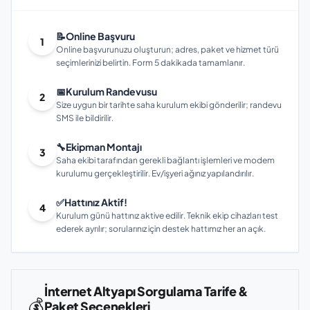
📝
Online Başvuru
1
Online başvurunuzu oluşturun; adres, paket ve hizmet türü
seçimlerinizi belirtin. Form 5 dakikada tamamlanır.
📅
Kurulum Randevusu
2
Size uygun bir tarihte saha kurulum ekibi gönderilir; randevu
SMS ile bildirilir.
🔧
Ekipman Montajı
3
Saha ekibi tarafından gerekli bağlantı işlemleri ve modem
kurulumu gerçekleştirilir. Ev/işyeri ağınız yapılandırılır.
✅
Hattınız Aktif!
4
Kurulum günü hattınız aktive edilir. Teknik ekip cihazları test
ederek ayrılır; sorularınız için destek hattımız her an açık.
İnternet Altyapı Sorgulama Tarife &
💰
Paket Seçenekleri