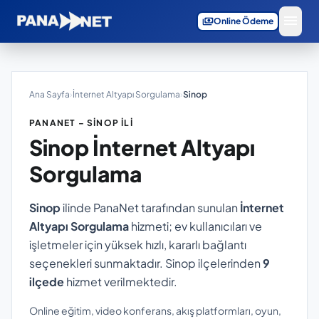
menu
payments
Online Ödeme
Ana Sayfa
›
İnternet Altyapı Sorgulama
›
Sinop
PANANET – SINOP İLI
Sinop
İnternet Altyapı
Sorgulama
Sinop
ilinde PanaNet tarafından sunulan
İnternet
Altyapı Sorgulama
hizmeti; ev kullanıcıları ve
işletmeler için yüksek hızlı, kararlı bağlantı
seçenekleri sunmaktadır. Sinop ilçelerinden
9
ilçede
hizmet verilmektedir.
Online eğitim, video konferans, akış platformları, oyun,