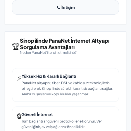
📞
İletişim
Sinop ilinde PanaNet İnternet Altyapı
🏆
Sorgulama Avantajları
Neden PanaNet'i tercih etmelisiniz?
⚡
Yüksek Hız & Kararlı Bağlantı
PanaNet altyapısı; fiber, DSL ve kablosuz teknolojilerini
birleştirerek Sinop ilinde sürekli, kesintisiz bağlantı sağlar.
Ani hız düşüşleri ve kopukluklar yaşanmaz.
🔒
Güvenli İnternet
Tüm bağlantılar güvenli protokollerle korunur. Veri
güvenliğiniz, ev ve iş ağlarınız önceliklidir.