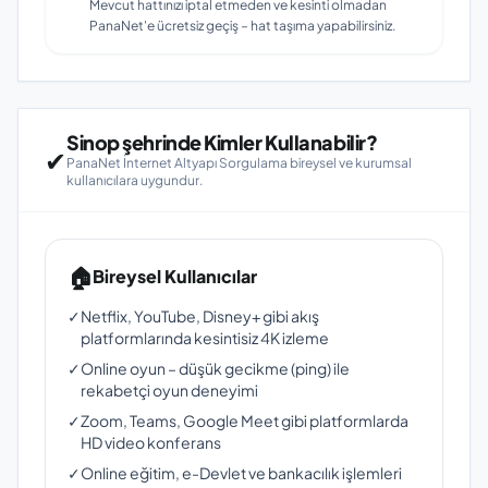
Mevcut hattınızı iptal etmeden ve kesinti olmadan
PanaNet'e ücretsiz geçiş – hat taşıma yapabilirsiniz.
Sinop şehrinde Kimler Kullanabilir?
✔
PanaNet İnternet Altyapı Sorgulama bireysel ve kurumsal
kullanıcılara uygundur.
🏠
Bireysel Kullanıcılar
✓
Netflix, YouTube, Disney+ gibi akış
platformlarında kesintisiz 4K izleme
✓
Online oyun – düşük gecikme (ping) ile
rekabetçi oyun deneyimi
✓
Zoom, Teams, Google Meet gibi platformlarda
HD video konferans
✓
Online eğitim, e-Devlet ve bankacılık işlemleri