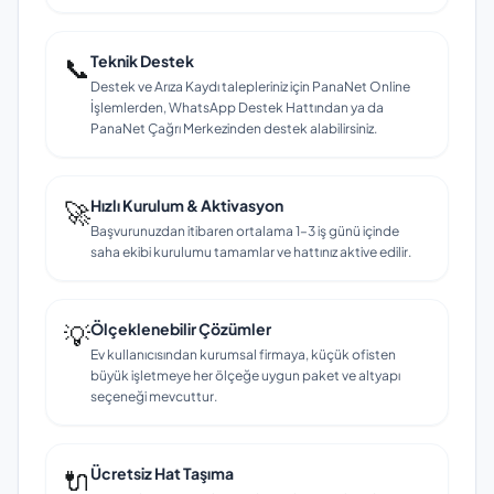
📞
Teknik Destek
Destek ve Arıza Kaydı talepleriniz için PanaNet Online
İşlemlerden, WhatsApp Destek Hattından ya da
PanaNet Çağrı Merkezinden destek alabilirsiniz.
🚀
Hızlı Kurulum & Aktivasyon
Başvurunuzdan itibaren ortalama 1–3 iş günü içinde
saha ekibi kurulumu tamamlar ve hattınız aktive edilir.
💡
Ölçeklenebilir Çözümler
Ev kullanıcısından kurumsal firmaya, küçük ofisten
büyük işletmeye her ölçeğe uygun paket ve altyapı
seçeneği mevcuttur.
🔌
Ücretsiz Hat Taşıma