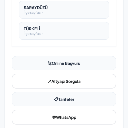
SARAYDÜZÜ
İlçe sayfası ›
TÜRKELİ
İlçe sayfası ›
🚀
Online Başvuru
📍
Altyapı Sorgula
📋
Tarifeler
💬
WhatsApp