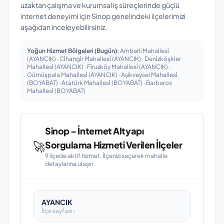
uzaktan çalışma ve kurumsal iş süreçlerinde güçlü
internet deneyimi için Sinop genelindeki ilçelerimizi
aşağıdan inceleyebilirsiniz.
Yoğun Hizmet Bölgeleri (Bugün):
Ambarli Mahallesi̇
(AYANCIK) · Ci̇hangi̇r Mahallesi̇ (AYANCIK) · Deni̇zköşkler
Mahallesi̇ (AYANCIK) · Fi̇ruzköy Mahallesi̇ (AYANCIK) ·
Gümüşpala Mahallesi̇ (AYANCIK) · Aşikveysel Mahallesi̇
(BOYABAT) · Atatürk Mahallesi̇ (BOYABAT) · Barbaros
Mahallesi̇ (BOYABAT)
Sinop – İnternet Altyapı
🚀
Sorgulama Hizmeti Verilen İlçeler
9 ilçede aktif hizmet. İlçenizi seçerek mahalle
detaylarına ulaşın.
AYANCIK
İlçe sayfası ›