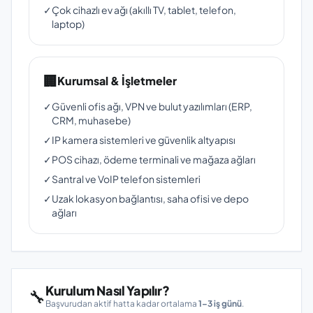
✓
Çok cihazlı ev ağı (akıllı TV, tablet, telefon,
laptop)
🏢
Kurumsal & İşletmeler
✓
Güvenli ofis ağı, VPN ve bulut yazılımları (ERP,
CRM, muhasebe)
✓
IP kamera sistemleri ve güvenlik altyapısı
✓
POS cihazı, ödeme terminali ve mağaza ağları
✓
Santral ve VoIP telefon sistemleri
✓
Uzak lokasyon bağlantısı, saha ofisi ve depo
ağları
Kurulum Nasıl Yapılır?
🔧
Başvurudan aktif hatta kadar ortalama
1–3 iş günü
.