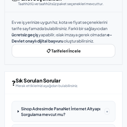
Taahhütlü ve taahhütsüz paket seçenekleri mevcuttur.
Ev ve iş yerinize uygun hız, kota ve fiyat seçeneklerini
tarife sayfamızda bulabilirsiniz. Farklı bir sağlayıcıdan
ücretsiz geçiş
yapabilir, ıslak imzaya gerek olmadan
e-
Devlet onaylı dijital başvuru
oluşturabilirsiniz.
📋 Tarifeleri İncele
Sık Sorulan Sorular
❓
Merak ettiklerinizi aşağıdan bulabilirsiniz.
Sinop Adresimde PanaNet İnternet Altyapı
+
Sorgulama mevcut mu?