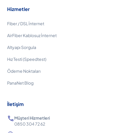
Hizmetler
Fiber / DSL İnternet
AirFiber Kablosuz İnternet
Altyapı Sorgula
Hız Testi (Speedtest)
Ödeme Noktaları
PanaNet Blog
İletişim
call
Müşteri Hizmetleri
0850 304 72 62