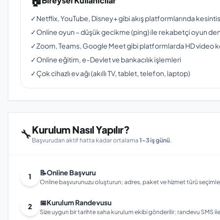
🏠
Bireysel Kullanıcılar
✓
Netflix, YouTube, Disney+ gibi akış platformlarında kesinti
✓
Online oyun – düşük gecikme (ping) ile rekabetçi oyun de
✓
Zoom, Teams, Google Meet gibi platformlarda HD video 
✓
Online eğitim, e-Devlet ve bankacılık işlemleri
✓
Çok cihazlı ev ağı (akıllı TV, tablet, telefon, laptop)
Kurulum Nasıl Yapılır?
🔧
Başvurudan aktif hatta kadar ortalama
1–3 iş günü
.
📝
Online Başvuru
1
Online başvurunuzu oluşturun; adres, paket ve hizmet türü seçimleri
📅
Kurulum Randevusu
2
Size uygun bir tarihte saha kurulum ekibi gönderilir; randevu SMS ile bi