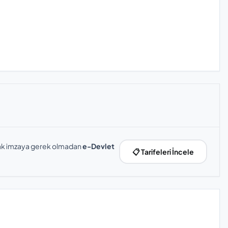
slak imzaya gerek olmadan
e-Devlet
📋 Tarifeleri İncele