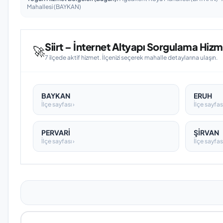
Mahallesi (BAYKAN)
Siirt – İnternet Altyapı Sorgulama Hizme
🚀
7 ilçede aktif hizmet. İlçenizi seçerek mahalle detaylarına ulaşın.
BAYKAN
ERUH
İlçe sayfası ›
İlçe sayfası
PERVARİ
ŞİRVAN
İlçe sayfası ›
İlçe sayfası