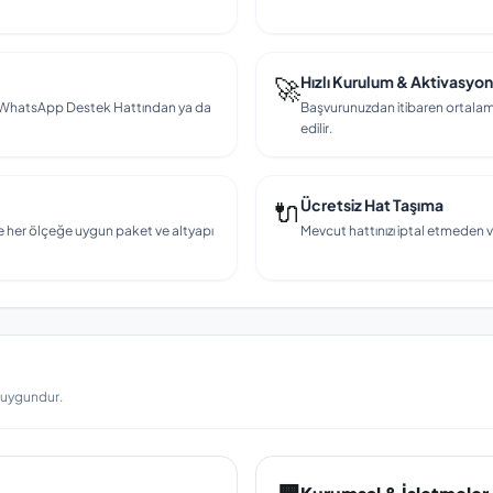
🚀
Hızlı Kurulum & Aktivasyon
en, WhatsApp Destek Hattından ya da
Başvurunuzdan itibaren ortalama
edilir.
🔌
Ücretsiz Hat Taşıma
e her ölçeğe uygun paket ve altyapı
Mevcut hattınızı iptal etmeden v
a uygundur.