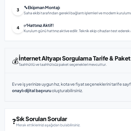
🔧
Ekipman Montajı
3
Saha ekibi tarafından gerekli bağlantı işlemleri ve modem kurulumu gerç
✅
Hattınız Aktif!
4
Kurulum günü hattınız aktive edilir. Teknik ekip cihazları test ederek ay
İnternet Altyapı Sorgulama Tarife & Paket
💰
Taahhütlü ve taahhütsüz paket seçenekleri mevcuttur.
Ev ve iş yerinize uygun hız, kota ve fiyat seçeneklerini tarife sayf
onaylı dijital başvuru
oluşturabilirsiniz.
Sık Sorulan Sorular
❓
Merak ettiklerinizi aşağıdan bulabilirsiniz.