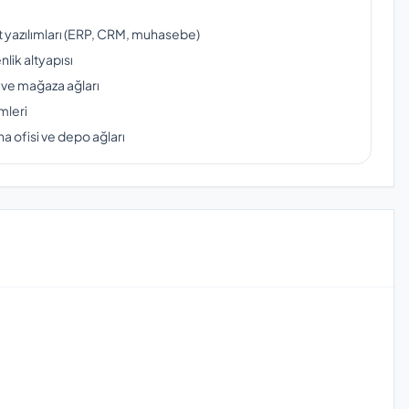
ut yazılımları (ERP, CRM, muhasebe)
lik altyapısı
 ve mağaza ağları
mleri
a ofisi ve depo ağları