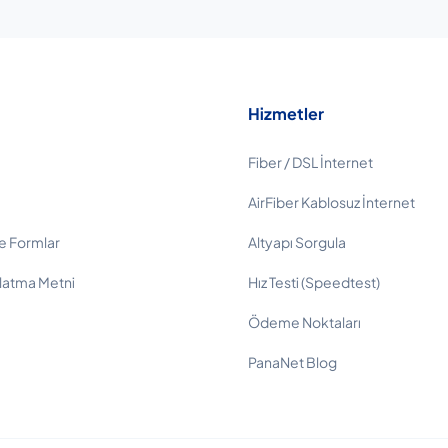
Hizmetler
Fiber / DSL İnternet
AirFiber Kablosuz İnternet
e Formlar
Altyapı Sorgula
latma Metni
Hız Testi (Speedtest)
Ödeme Noktaları
PanaNet Blog