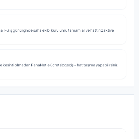
 1–3 iş günü içinde saha ekibi kurulumu tamamlar ve hattınız aktive
e kesinti olmadan PanaNet'e ücretsiz geçiş – hat taşıma yapabilirsiniz.