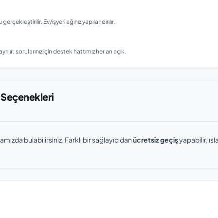
ekleştirilir. Ev/işyeri ağınız yapılandırılır.
rılır; sorularınız için destek hattımız her an açık.
 Seçenekleri
amızda bulabilirsiniz. Farklı bir sağlayıcıdan
ücretsiz geçiş
yapabilir, ı