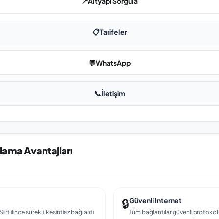
📍
Altyapı Sorgula
📋
Tarifeler
💬
WhatsApp
📞
İletişim
ulama Avantajları
🔒
Güvenli İnternet
irt ilinde sürekli, kesintisiz bağlantı
Tüm bağlantılar güvenli protokollerl