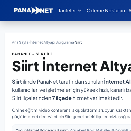
expand_more
Tarifeler
Ödeme Noktaları
A
Ana Sayfa
›
İnternet Altyapı Sorgulama
›
Siirt
PANANET – SIIRT İLI
Siirt
İnternet Alt
Siirt
ilinde PanaNet tarafından sunulan
İnternet A
kullanıcıları ve işletmeler için yüksek hızlı, kararl
Siirt ilçelerinden
7 ilçede
hizmet verilmektedir.
Online eğitim, video konferans, akış platformları, oyun, uzakta
güçlü internet deneyimi için Siirt genelindeki ilçelerimizi aşağıda
Yoğun Hizmet Bölgeleri (Bugün):
Ağcakent Köyü Mahallesi (BAYKAN) · Aş