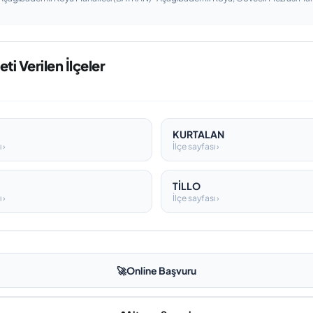
ti Verilen İlçeler
KURTALAN
 ›
İlçe sayfası ›
TİLLO
 ›
İlçe sayfası ›
🚀
Online Başvuru