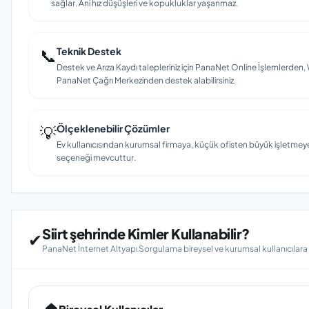
sağlar. Ani hız düşüşleri ve kopukluklar yaşanmaz.
📞
Teknik Destek
Destek ve Arıza Kaydı talepleriniz için PanaNet Online İşlemlerd
PanaNet Çağrı Merkezinden destek alabilirsiniz.
💡
Ölçeklenebilir Çözümler
Ev kullanıcısından kurumsal firmaya, küçük ofisten büyük işletmey
seçeneği mevcuttur.
Siirt şehrinde Kimler Kullanabilir?
✔
PanaNet İnternet Altyapı Sorgulama bireysel ve kurumsal kullanıcılar