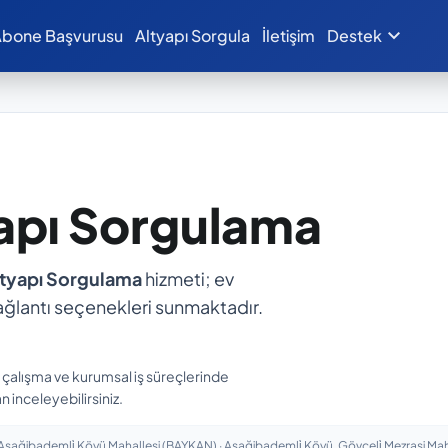
expand_more
bone Başvurusu
Altyapı Sorgula
İletişim
Destek
yapı Sorgulama
ltyapı Sorgulama
hizmeti; ev
ı bağlantı seçenekleri sunmaktadır.
n çalışma ve kurumsal iş süreçlerinde
n inceleyebilirsiniz.
ağibademli̇ Köyü Mahallesi (BAYKAN) · Aşağibademli̇ Köyü, Gövceli̇ Mezrasi Mahal