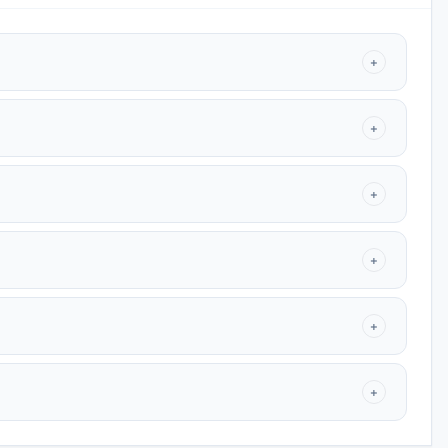
+
+
+
+
+
+