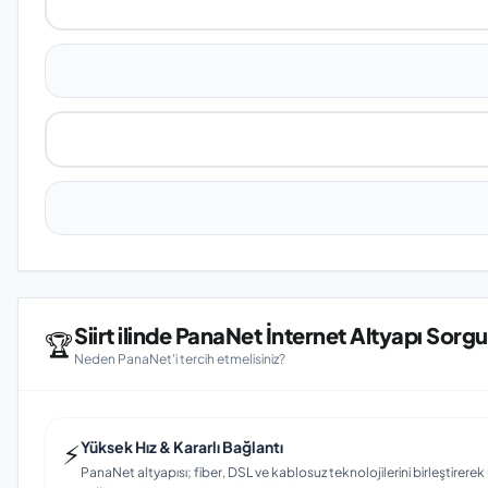
Siirt ilinde PanaNet İnternet Altyapı Sorg
🏆
Neden PanaNet'i tercih etmelisiniz?
⚡
Yüksek Hız & Kararlı Bağlantı
PanaNet altyapısı; fiber, DSL ve kablosuz teknolojilerini birleştirerek Si