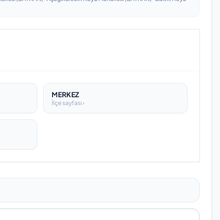
MERKEZ
İlçe sayfası ›