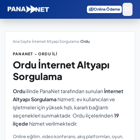
menu
payments
Online Ödeme
Ana Sayfa
›
İnternet Altyapı Sorgulama
›
Ordu
PANANET – ORDU İLI
Ordu
İnternet Altyapı
Sorgulama
Ordu
ilinde PanaNet tarafından sunulan
İnternet
Altyapı Sorgulama
hizmeti; ev kullanıcıları ve
işletmeler için yüksek hızlı, kararlı bağlantı
seçenekleri sunmaktadır. Ordu ilçelerinden
19
ilçede
hizmet verilmektedir.
Online eğitim, video konferans, akış platformları, oyun,