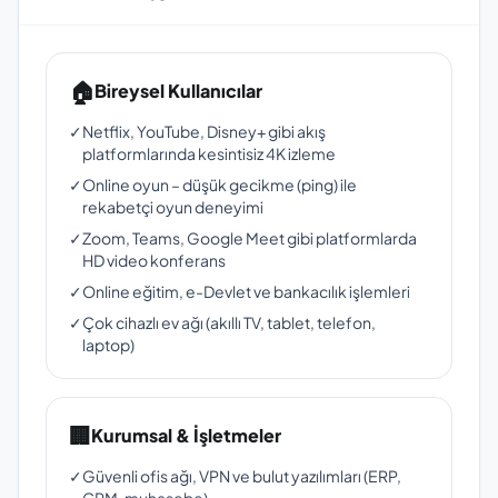
🏠
Bireysel Kullanıcılar
✓
Netflix, YouTube, Disney+ gibi akış
platformlarında kesintisiz 4K izleme
✓
Online oyun – düşük gecikme (ping) ile
rekabetçi oyun deneyimi
✓
Zoom, Teams, Google Meet gibi platformlarda
HD video konferans
✓
Online eğitim, e-Devlet ve bankacılık işlemleri
✓
Çok cihazlı ev ağı (akıllı TV, tablet, telefon,
laptop)
🏢
Kurumsal & İşletmeler
✓
Güvenli ofis ağı, VPN ve bulut yazılımları (ERP,