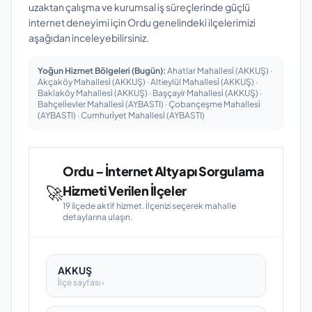
uzaktan çalışma ve kurumsal iş süreçlerinde güçlü
internet deneyimi için Ordu genelindeki ilçelerimizi
aşağıdan inceleyebilirsiniz.
Yoğun Hizmet Bölgeleri (Bugün):
Ahatlar Mahallesi̇ (AKKUŞ) ·
Akçaköy Mahallesi̇ (AKKUŞ) · Altieylül Mahallesi̇ (AKKUŞ) ·
Baklaköy Mahallesi̇ (AKKUŞ) · Başçayir Mahallesi̇ (AKKUŞ) ·
Bahçeli̇evler Mahallesi̇ (AYBASTI) · Çobançeşme Mahallesi̇
(AYBASTI) · Cumhuri̇yet Mahallesi̇ (AYBASTI)
Ordu – İnternet Altyapı Sorgulama
🚀
Hizmeti Verilen İlçeler
19 ilçede aktif hizmet. İlçenizi seçerek mahalle
detaylarına ulaşın.
AKKUŞ
İlçe sayfası ›