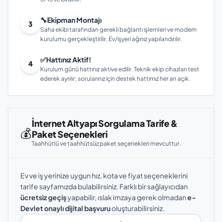
🔧
Ekipman Montajı
3
Saha ekibi tarafından gerekli bağlantı işlemleri ve modem
kurulumu gerçekleştirilir. Ev/işyeri ağınız yapılandırılır.
✅
Hattınız Aktif!
4
Kurulum günü hattınız aktive edilir. Teknik ekip cihazları test
ederek ayrılır; sorularınız için destek hattımız her an açık.
İnternet Altyapı Sorgulama Tarife &
💰
Paket Seçenekleri
Taahhütlü ve taahhütsüz paket seçenekleri mevcuttur.
Ev ve iş yerinize uygun hız, kota ve fiyat seçeneklerini
tarife sayfamızda bulabilirsiniz. Farklı bir sağlayıcıdan
ücretsiz geçiş
yapabilir, ıslak imzaya gerek olmadan
e-
Devlet onaylı dijital başvuru
oluşturabilirsiniz.