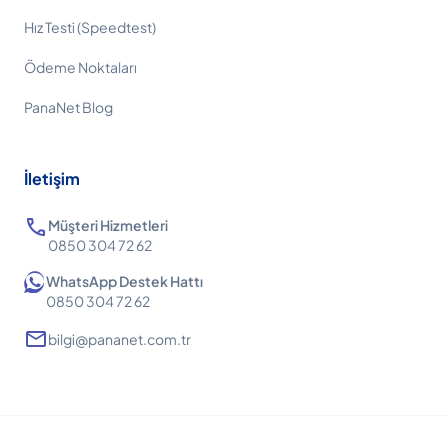
Hız Testi (Speedtest)
Ödeme Noktaları
PanaNet Blog
İletişim
call
Müşteri Hizmetleri
0850 304 72 62
WhatsApp Destek Hattı
0850 304 72 62
mail
bilgi@pananet.com.tr