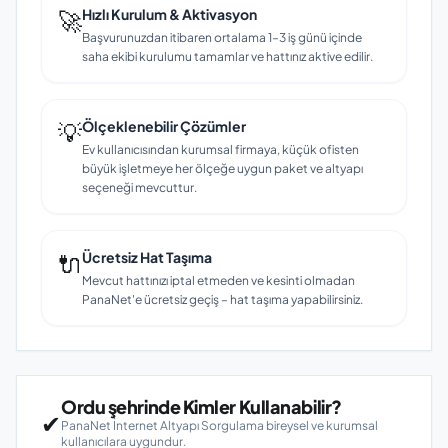
🚀
Hızlı Kurulum & Aktivasyon
Başvurunuzdan itibaren ortalama 1–3 iş günü içinde
saha ekibi kurulumu tamamlar ve hattınız aktive edilir.
💡
Ölçeklenebilir Çözümler
Ev kullanıcısından kurumsal firmaya, küçük ofisten
büyük işletmeye her ölçeğe uygun paket ve altyapı
seçeneği mevcuttur.
🔌
Ücretsiz Hat Taşıma
Mevcut hattınızı iptal etmeden ve kesinti olmadan
PanaNet'e ücretsiz geçiş – hat taşıma yapabilirsiniz.
Ordu şehrinde Kimler Kullanabilir?
✔
PanaNet İnternet Altyapı Sorgulama bireysel ve kurumsal
kullanıcılara uygundur.