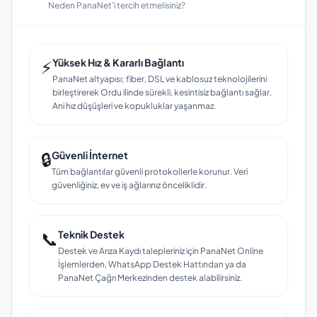
Neden PanaNet'i tercih etmelisiniz?
⚡
Yüksek Hız & Kararlı Bağlantı
PanaNet altyapısı; fiber, DSL ve kablosuz teknolojilerini
birleştirerek Ordu ilinde sürekli, kesintisiz bağlantı sağlar.
Ani hız düşüşleri ve kopukluklar yaşanmaz.
🔒
Güvenli İnternet
Tüm bağlantılar güvenli protokollerle korunur. Veri
güvenliğiniz, ev ve iş ağlarınız önceliklidir.
📞
Teknik Destek
Destek ve Arıza Kaydı talepleriniz için PanaNet Online
İşlemlerden, WhatsApp Destek Hattından ya da
PanaNet Çağrı Merkezinden destek alabilirsiniz.