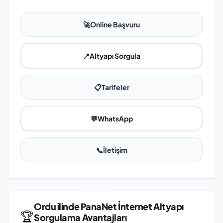
🚀
Online Başvuru
📍
Altyapı Sorgula
📋
Tarifeler
💬
WhatsApp
📞
İletişim
Ordu ilinde PanaNet İnternet Altyapı
🏆
Sorgulama Avantajları