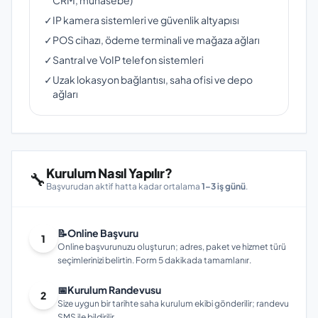
CRM, muhasebe)
✓
IP kamera sistemleri ve güvenlik altyapısı
✓
POS cihazı, ödeme terminali ve mağaza ağları
✓
Santral ve VoIP telefon sistemleri
✓
Uzak lokasyon bağlantısı, saha ofisi ve depo
ağları
Kurulum Nasıl Yapılır?
🔧
Başvurudan aktif hatta kadar ortalama
1–3 iş günü
.
📝
Online Başvuru
1
Online başvurunuzu oluşturun; adres, paket ve hizmet türü
seçimlerinizi belirtin. Form 5 dakikada tamamlanır.
📅
Kurulum Randevusu
2
Size uygun bir tarihte saha kurulum ekibi gönderilir; randevu
SMS ile bildirilir.