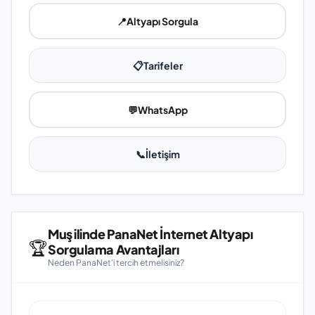
📍
Altyapı Sorgula
📋
Tarifeler
💬
WhatsApp
📞
İletişim
Muş ilinde PanaNet İnternet Altyapı
🏆
Sorgulama Avantajları
Neden PanaNet'i tercih etmelisiniz?