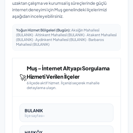
uzaktan çalışma ve kurumsal iş süreçlerinde güçlü
internet deneyimi için Muş genelindeki ilçelerimizi
aşağıdan inceleyebilirsiniz.
Yoğun Hizmet Bölgeleri (Bugün):
Aksiğin Mahallesi̇
(BULANIK) · Altinkent Mahallesi̇ (BULANIK) · Atakent Mahallesi̇
(BULANIK) · Aydinkent Mahallesi̇ (BULANIK) · Barbaros
Mahallesi̇ (BULANIK)
Muş – İnternet Altyapı Sorgulama
🚀
Hizmeti Verilen İlçeler
6 ilçede aktif hizmet. İlçenizi seçerek mahalle
detaylarına ulaşın.
BULANIK
İlçe sayfası ›
HASKÖY