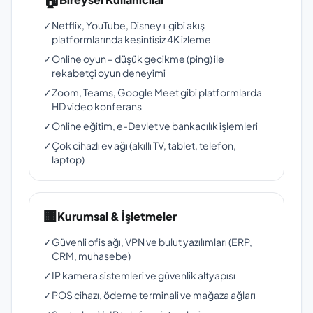
✓
Netflix, YouTube, Disney+ gibi akış
platformlarında kesintisiz 4K izleme
✓
Online oyun – düşük gecikme (ping) ile
rekabetçi oyun deneyimi
✓
Zoom, Teams, Google Meet gibi platformlarda
HD video konferans
✓
Online eğitim, e-Devlet ve bankacılık işlemleri
✓
Çok cihazlı ev ağı (akıllı TV, tablet, telefon,
laptop)
🏢
Kurumsal & İşletmeler
✓
Güvenli ofis ağı, VPN ve bulut yazılımları (ERP,
CRM, muhasebe)
✓
IP kamera sistemleri ve güvenlik altyapısı
✓
POS cihazı, ödeme terminali ve mağaza ağları