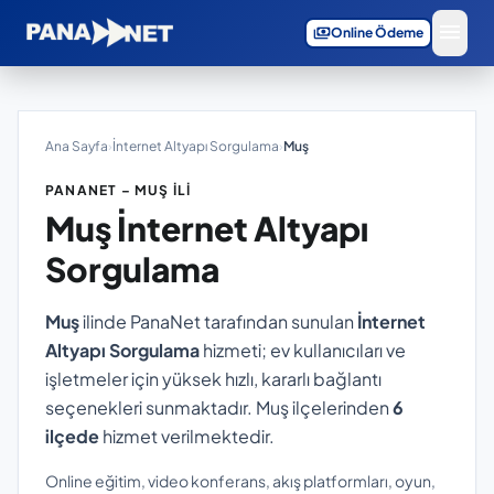
menu
payments
Online Ödeme
Ana Sayfa
›
İnternet Altyapı Sorgulama
›
Muş
PANANET – MUŞ İLI
Muş
İnternet Altyapı
Sorgulama
Muş
ilinde PanaNet tarafından sunulan
İnternet
Altyapı Sorgulama
hizmeti; ev kullanıcıları ve
işletmeler için yüksek hızlı, kararlı bağlantı
seçenekleri sunmaktadır. Muş ilçelerinden
6
ilçede
hizmet verilmektedir.
Online eğitim, video konferans, akış platformları, oyun,