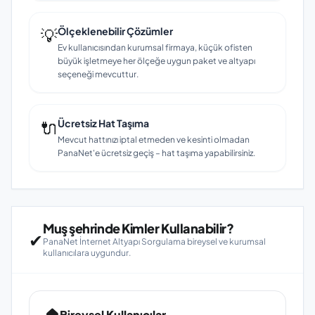
💡
Ölçeklenebilir Çözümler
Ev kullanıcısından kurumsal firmaya, küçük ofisten
büyük işletmeye her ölçeğe uygun paket ve altyapı
seçeneği mevcuttur.
🔌
Ücretsiz Hat Taşıma
Mevcut hattınızı iptal etmeden ve kesinti olmadan
PanaNet'e ücretsiz geçiş – hat taşıma yapabilirsiniz.
Muş şehrinde Kimler Kullanabilir?
✔
PanaNet İnternet Altyapı Sorgulama bireysel ve kurumsal
kullanıcılara uygundur.
🏠
Bireysel Kullanıcılar