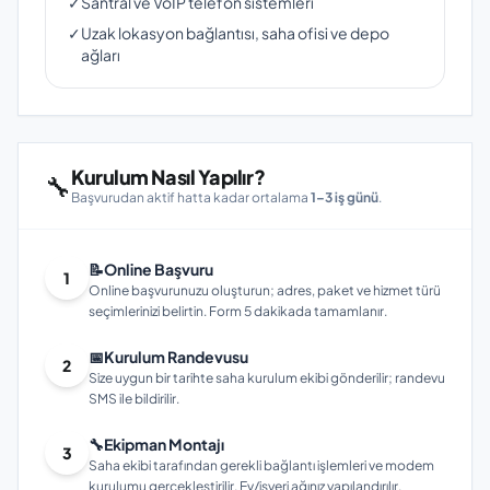
✓
Santral ve VoIP telefon sistemleri
✓
Uzak lokasyon bağlantısı, saha ofisi ve depo
ağları
Kurulum Nasıl Yapılır?
🔧
Başvurudan aktif hatta kadar ortalama
1–3 iş günü
.
📝
Online Başvuru
1
Online başvurunuzu oluşturun; adres, paket ve hizmet türü
seçimlerinizi belirtin. Form 5 dakikada tamamlanır.
📅
Kurulum Randevusu
2
Size uygun bir tarihte saha kurulum ekibi gönderilir; randevu
SMS ile bildirilir.
🔧
Ekipman Montajı
3
Saha ekibi tarafından gerekli bağlantı işlemleri ve modem
kurulumu gerçekleştirilir. Ev/işyeri ağınız yapılandırılır.