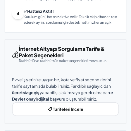
✅
Hattınız Aktif!
4
Kurulum günü hattınız aktive edilir. Teknik ekip cihazları test
ederek ayrılır; sorularınız için destek hattımız her an açık.
İnternet Altyapı Sorgulama Tarife &
💰
Paket Seçenekleri
Taahhütlü ve taahhütsüz paket seçenekleri mevcuttur.
Ev ve iş yerinize uygun hız, kota ve fiyat seçeneklerini
tarife sayfamızda bulabilirsiniz. Farklı bir sağlayıcıdan
ücretsiz geçiş
yapabilir, ıslak imzaya gerek olmadan
e-
Devlet onaylı dijital başvuru
oluşturabilirsiniz.
📋 Tarifeleri İncele