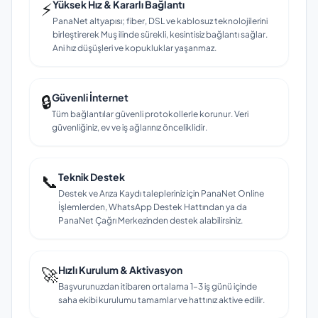
⚡
Yüksek Hız & Kararlı Bağlantı
PanaNet altyapısı; fiber, DSL ve kablosuz teknolojilerini
birleştirerek Muş ilinde sürekli, kesintisiz bağlantı sağlar.
Ani hız düşüşleri ve kopukluklar yaşanmaz.
🔒
Güvenli İnternet
Tüm bağlantılar güvenli protokollerle korunur. Veri
güvenliğiniz, ev ve iş ağlarınız önceliklidir.
📞
Teknik Destek
Destek ve Arıza Kaydı talepleriniz için PanaNet Online
İşlemlerden, WhatsApp Destek Hattından ya da
PanaNet Çağrı Merkezinden destek alabilirsiniz.
🚀
Hızlı Kurulum & Aktivasyon
Başvurunuzdan itibaren ortalama 1–3 iş günü içinde
saha ekibi kurulumu tamamlar ve hattınız aktive edilir.