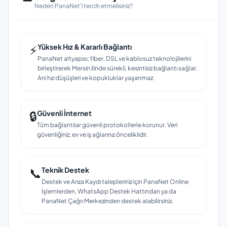
Neden PanaNet'i tercih etmelisiniz?
⚡
Yüksek Hız & Kararlı Bağlantı
PanaNet altyapısı; fiber, DSL ve kablosuz teknolojilerini
birleştirerek Mersin ilinde sürekli, kesintisiz bağlantı sağlar.
Ani hız düşüşleri ve kopukluklar yaşanmaz.
🔒
Güvenli İnternet
Tüm bağlantılar güvenli protokollerle korunur. Veri
güvenliğiniz, ev ve iş ağlarınız önceliklidir.
📞
Teknik Destek
Destek ve Arıza Kaydı talepleriniz için PanaNet Online
İşlemlerden, WhatsApp Destek Hattından ya da
PanaNet Çağrı Merkezinden destek alabilirsiniz.