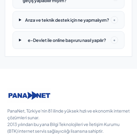
geçiş yapabilir miyim?
Arıza ve teknik destek için ne yapmalıyım?
+
e-Devlet ile online başvuru nasıl yapılır?
+
PanaNet, Türkiye'nin 81 ilinde yüksek hızlı ve ekonomik internet
çözümleri sunar.
2013 yılından bu yana Bilgi Teknolojileri ve İletişim Kurumu
(BTK) internet servis sağlayıcılığı lisansına sahiptir.