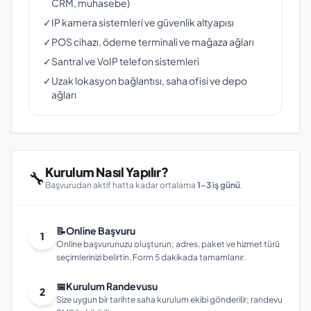
CRM, muhasebe)
✓
IP kamera sistemleri ve güvenlik altyapısı
✓
POS cihazı, ödeme terminali ve mağaza ağları
✓
Santral ve VoIP telefon sistemleri
✓
Uzak lokasyon bağlantısı, saha ofisi ve depo
ağları
Kurulum Nasıl Yapılır?
🔧
Başvurudan aktif hatta kadar ortalama
1–3 iş günü
.
📝
Online Başvuru
1
Online başvurunuzu oluşturun; adres, paket ve hizmet türü
seçimlerinizi belirtin. Form 5 dakikada tamamlanır.
📅
Kurulum Randevusu
2
Size uygun bir tarihte saha kurulum ekibi gönderilir; randevu