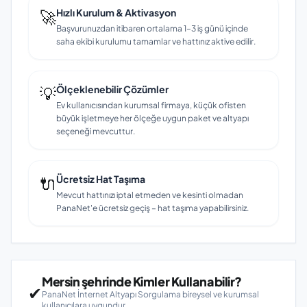
🚀
Hızlı Kurulum & Aktivasyon
Başvurunuzdan itibaren ortalama 1–3 iş günü içinde
saha ekibi kurulumu tamamlar ve hattınız aktive edilir.
💡
Ölçeklenebilir Çözümler
Ev kullanıcısından kurumsal firmaya, küçük ofisten
büyük işletmeye her ölçeğe uygun paket ve altyapı
seçeneği mevcuttur.
🔌
Ücretsiz Hat Taşıma
Mevcut hattınızı iptal etmeden ve kesinti olmadan
PanaNet'e ücretsiz geçiş – hat taşıma yapabilirsiniz.
Mersin şehrinde Kimler Kullanabilir?
✔
PanaNet İnternet Altyapı Sorgulama bireysel ve kurumsal
kullanıcılara uygundur.