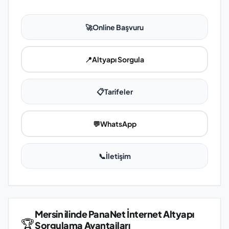
🚀
Online Başvuru
📍
Altyapı Sorgula
📋
Tarifeler
💬
WhatsApp
📞
İletişim
Mersin ilinde PanaNet İnternet Altyapı
🏆
Sorgulama Avantajları