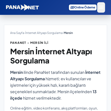
menu
payments
Online Ödeme
Ana Sayfa
›
İnternet Altyapı Sorgulama
›
Mersin
PANANET – MERSIN İLI
Mersin
İnternet Altyapı
Sorgulama
Mersin
ilinde PanaNet tarafından sunulan
İnternet
Altyapı Sorgulama
hizmeti; ev kullanıcıları ve
işletmeler için yüksek hızlı, kararlı bağlantı
seçenekleri sunmaktadır. Mersin ilçelerinden
13
ilçede
hizmet verilmektedir.
Online eğitim, video konferans, akış platformları, oyun,