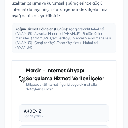
uzaktan çalışma ve kurumsal iş süreçlerinde güçlü
internet deneyimi için Mersin genelindeki ilçelerimizi
aşağıdan inceleyebilirsiniz.
Yoğun Hizmet Bölgeleri (Bugün):
Aşağiarslanli Mahallesi̇
(ANAMUR) · Ayvatlar Mahallesi̇ (ANAMUR) · Batiörcünler
Mahallesi̇ (ANAMUR) · Çerçi̇ler Köyü, Merkez Mevki̇i̇ Mahallesi
(ANAMUR) · Çerçi̇ler Köyü, Tepe Köy Mevki̇i̇ Mahallesi
(ANAMUR)
Mersin – İnternet Altyapı
🚀
Sorgulama Hizmeti Verilen İlçeler
13 ilçede aktif hizmet. İlçenizi seçerek mahalle
detaylarına ulaşın.
AKDENİZ
İlçe sayfası ›