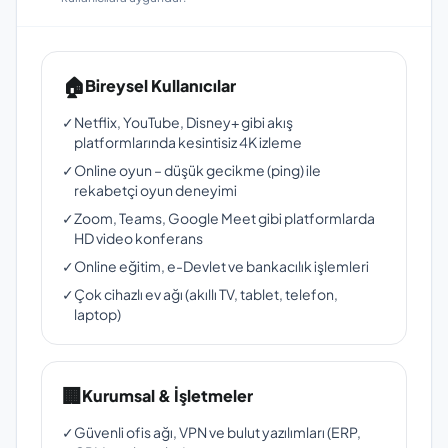
🏠
Bireysel Kullanıcılar
✓
Netflix, YouTube, Disney+ gibi akış
platformlarında kesintisiz 4K izleme
✓
Online oyun – düşük gecikme (ping) ile
rekabetçi oyun deneyimi
✓
Zoom, Teams, Google Meet gibi platformlarda
HD video konferans
✓
Online eğitim, e-Devlet ve bankacılık işlemleri
✓
Çok cihazlı ev ağı (akıllı TV, tablet, telefon,
laptop)
🏢
Kurumsal & İşletmeler
✓
Güvenli ofis ağı, VPN ve bulut yazılımları (ERP,