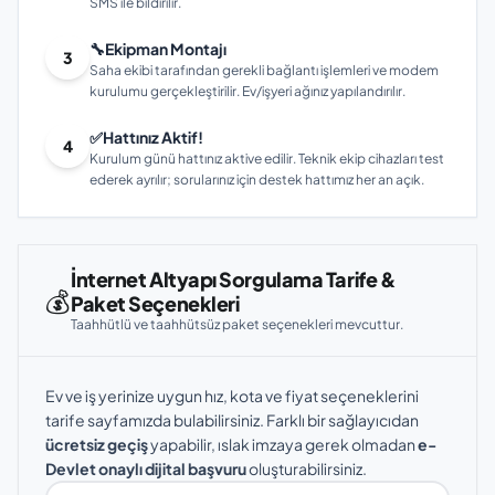
SMS ile bildirilir.
🔧
Ekipman Montajı
3
Saha ekibi tarafından gerekli bağlantı işlemleri ve modem
kurulumu gerçekleştirilir. Ev/işyeri ağınız yapılandırılır.
✅
Hattınız Aktif!
4
Kurulum günü hattınız aktive edilir. Teknik ekip cihazları test
ederek ayrılır; sorularınız için destek hattımız her an açık.
İnternet Altyapı Sorgulama Tarife &
💰
Paket Seçenekleri
Taahhütlü ve taahhütsüz paket seçenekleri mevcuttur.
Ev ve iş yerinize uygun hız, kota ve fiyat seçeneklerini
tarife sayfamızda bulabilirsiniz. Farklı bir sağlayıcıdan
ücretsiz geçiş
yapabilir, ıslak imzaya gerek olmadan
e-
Devlet onaylı dijital başvuru
oluşturabilirsiniz.