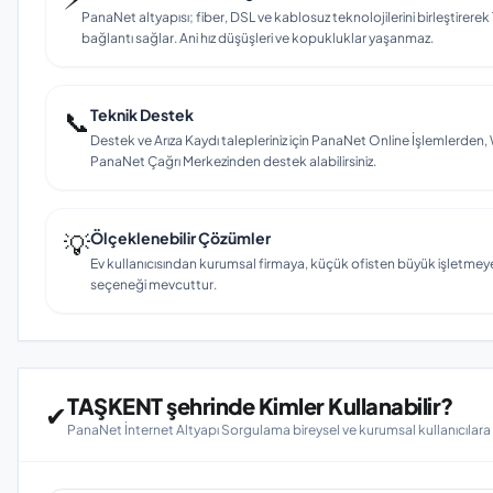
PanaNet altyapısı; fiber, DSL ve kablosuz teknolojilerini birleştirerek 
bağlantı sağlar. Ani hız düşüşleri ve kopukluklar yaşanmaz.
📞
Teknik Destek
Destek ve Arıza Kaydı talepleriniz için PanaNet Online İşlemlerd
PanaNet Çağrı Merkezinden destek alabilirsiniz.
💡
Ölçeklenebilir Çözümler
Ev kullanıcısından kurumsal firmaya, küçük ofisten büyük işletmey
seçeneği mevcuttur.
TAŞKENT şehrinde Kimler Kullanabilir?
✔
PanaNet İnternet Altyapı Sorgulama bireysel ve kurumsal kullanıcılar