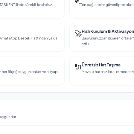
TAŞKENT ilinde sürekli, kesintisiz
Tüm bağlantılar güvenli protokollerl
🚀
Hızlı Kurulum & Aktivasyon
en, WhatsApp Destek Hattından ya da
Başvurunuzdan itibaren ortalama
edilir.
🔌
Ücretsiz Hat Taşıma
e her ölçeğe uygun paket ve altyapı
Mevcut hattınızı iptal etmeden v
a uygundur.