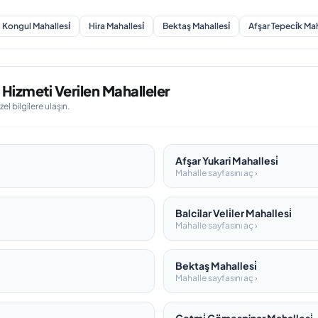
Kongul Mahallesi̇
Hira Mahallesi̇
Bektaş Mahallesi̇
Afşar Tepeci̇k Mah
Hizmeti Verilen Mahalleler
l bilgilere ulaşın.
Afşar Yukari Mahallesi̇
Mahalle sayfasını aç ›
Balcilar Veli̇ler Mahallesi̇
Mahalle sayfasını aç ›
Bektaş Mahallesi̇
Mahalle sayfasını aç ›