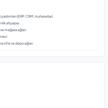
ut yazılımları (ERP, CRM, muhasebe)
lik altyapısı
 ve mağaza ağları
mleri
a ofisi ve depo ağları