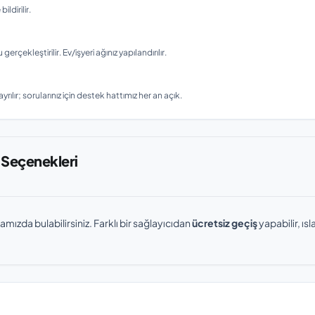
ldirilir.
ekleştirilir. Ev/işyeri ağınız yapılandırılır.
rılır; sorularınız için destek hattımız her an açık.
 Seçenekleri
amızda bulabilirsiniz. Farklı bir sağlayıcıdan
ücretsiz geçiş
yapabilir, ı