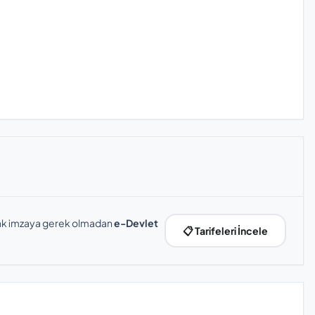
slak imzaya gerek olmadan
e-Devlet
📋 Tarifeleri İncele