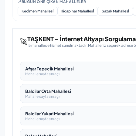
📍
BUGÜN ÖNE ÇIKAN MAHALLELER
Keci̇men Mahallesi̇
Ilicapinar Mahallesi̇
Sazak Mahallesi̇
TAŞKENT – İnternet Altyapı Sorgulama 
🚀
15 mahallede hizmet sunulmaktadır. Mahallenizi seçerek adrese öze
Afşar Tepeci̇k Mahallesi̇
Mahalle sayfasını aç ›
Balcilar Orta Mahallesi̇
Mahalle sayfasını aç ›
Balcilar Yukari Mahallesi̇
Mahalle sayfasını aç ›