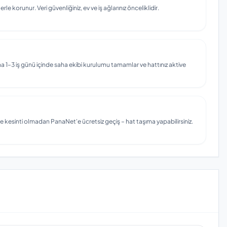
e korunur. Veri güvenliğiniz, ev ve iş ağlarınız önceliklidir.
 1–3 iş günü içinde saha ekibi kurulumu tamamlar ve hattınız aktive
e kesinti olmadan PanaNet'e ücretsiz geçiş – hat taşıma yapabilirsiniz.