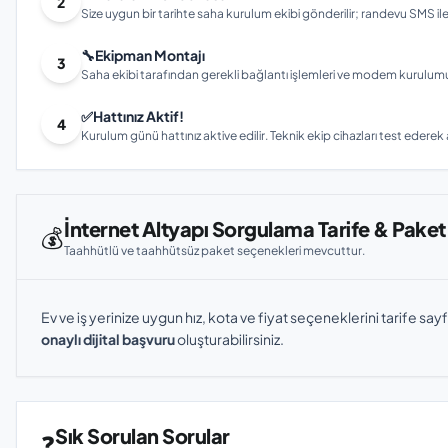
2
Size uygun bir tarihte saha kurulum ekibi gönderilir; randevu SMS ile bi
🔧
Ekipman Montajı
3
Saha ekibi tarafından gerekli bağlantı işlemleri ve modem kurulumu gerç
✅
Hattınız Aktif!
4
Kurulum günü hattınız aktive edilir. Teknik ekip cihazları test ederek ay
İnternet Altyapı Sorgulama Tarife & Paket
💰
Taahhütlü ve taahhütsüz paket seçenekleri mevcuttur.
Ev ve iş yerinize uygun hız, kota ve fiyat seçeneklerini tarife sayf
onaylı dijital başvuru
oluşturabilirsiniz.
Sık Sorulan Sorular
❓