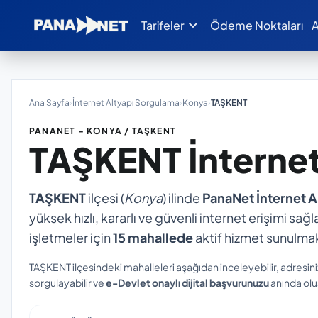
expand_more
Tarifeler
Ödeme Noktaları
A
Ana Sayfa
›
İnternet Altyapı Sorgulama
›
Konya
›
TAŞKENT
PANANET – KONYA / TAŞKENT
TAŞKENT
İnterne
TAŞKENT
ilçesi (
Konya
) ilinde
PanaNet İnternet 
yüksek hızlı, kararlı ve güvenli internet erişimi sağl
işletmeler için
15 mahallede
aktif hizmet sunulmak
TAŞKENT ilçesindeki mahalleleri aşağıdan inceleyebilir, adresin
sorgulayabilir ve
e-Devlet onaylı dijital başvurunuzu
anında oluş