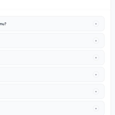
 mu?
+
+
+
+
+
+