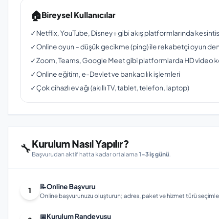
🏠
Bireysel Kullanıcılar
✓
Netflix, YouTube, Disney+ gibi akış platformlarında kesinti
✓
Online oyun – düşük gecikme (ping) ile rekabetçi oyun de
✓
Zoom, Teams, Google Meet gibi platformlarda HD video 
✓
Online eğitim, e-Devlet ve bankacılık işlemleri
✓
Çok cihazlı ev ağı (akıllı TV, tablet, telefon, laptop)
Kurulum Nasıl Yapılır?
🔧
Başvurudan aktif hatta kadar ortalama
1–3 iş günü
.
📝
Online Başvuru
1
Online başvurunuzu oluşturun; adres, paket ve hizmet türü seçimleri
📅
Kurulum Randevusu