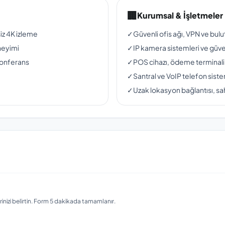
🏢
Kurumsal & İşletmeler
siz 4K izleme
✓
Güvenli ofis ağı, VPN ve bul
neyimi
✓
IP kamera sistemleri ve güven
konferans
✓
POS cihazı, ödeme terminali
✓
Santral ve VoIP telefon siste
✓
Uzak lokasyon bağlantısı, sah
nizi belirtin. Form 5 dakikada tamamlanır.