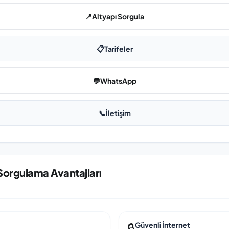
📍
Altyapı Sorgula
📋
Tarifeler
💬
WhatsApp
📞
İletişim
Sorgulama Avantajları
🔒
Güvenli İnternet