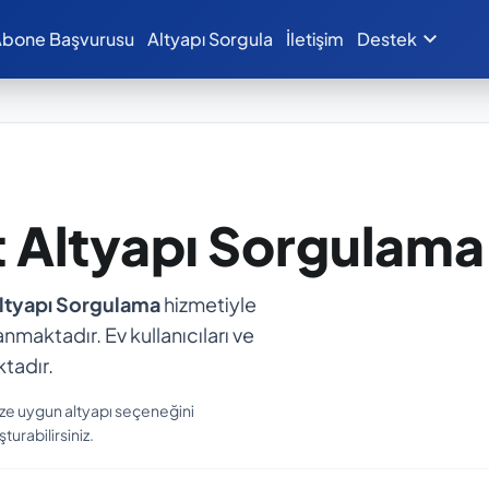
expand_more
bone Başvurusu
Altyapı Sorgula
İletişim
Destek
t Altyapı Sorgulama
Altyapı Sorgulama
hizmetiyle
anmaktadır. Ev kullanıcıları ve
tadır.
ize uygun altyapı seçeneğini
turabilirsiniz.