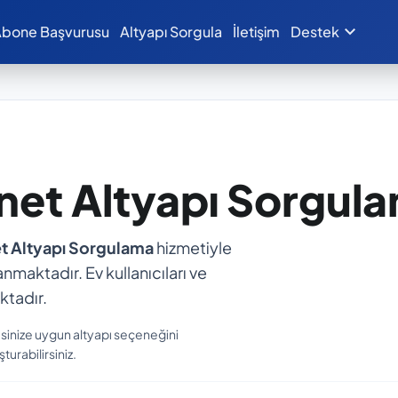
expand_more
bone Başvurusu
Altyapı Sorgula
İletişim
Destek
rnet Altyapı Sorgul
t Altyapı Sorgulama
hizmetiyle
anmaktadır. Ev kullanıcıları ve
ktadır.
esinize uygun altyapı seçeneğini
turabilirsiniz.