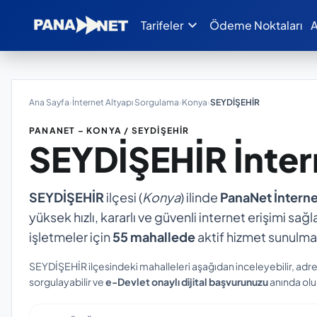
expand_more
Tarifeler
Ödeme Noktaları
A
Ana Sayfa
›
İnternet Altyapı Sorgulama
›
Konya
›
SEYDİŞEHİR
PANANET – KONYA / SEYDİŞEHİR
SEYDİŞEHİR
İnte
SEYDİŞEHİR
ilçesi (
Konya
) ilinde
PanaNet İnterne
yüksek hızlı, kararlı ve güvenli internet erişimi sağl
işletmeler için
55 mahallede
aktif hizmet sunulma
SEYDİŞEHİR ilçesindeki mahalleleri aşağıdan inceleyebilir, adr
sorgulayabilir ve
e-Devlet onaylı dijital başvurunuzu
anında oluş