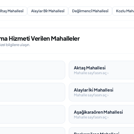
̇li̇taş Mahallesi̇
Alaylar Bi̇r Mahallesi̇
Deği̇rmenci̇ Mahallesi̇
Kozlu Mahal
ma Hizmeti Verilen Mahalleler
l bilgilere ulaşın.
Aktaş Mahallesi̇
Mahalle sayfasını aç ›
Alaylar İki̇ Mahallesi̇
Mahalle sayfasını aç ›
Aşağikaraören Mahallesi̇
Mahalle sayfasını aç ›