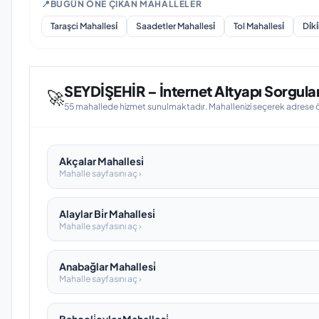
📍
BUGÜN ÖNE ÇIKAN MAHALLELER
Taraşci Mahallesi̇
Saadetler Mahallesi̇
Tol Mahallesi̇
Di̇ki
SEYDİŞEHİR – İnternet Altyapı Sorgula
🚀
55 mahallede hizmet sunulmaktadır. Mahallenizi seçerek adrese öze
Akçalar Mahallesi̇
Mahalle sayfasını aç ›
Alaylar Bi̇r Mahallesi̇
Mahalle sayfasını aç ›
Anabağlar Mahallesi̇
Mahalle sayfasını aç ›