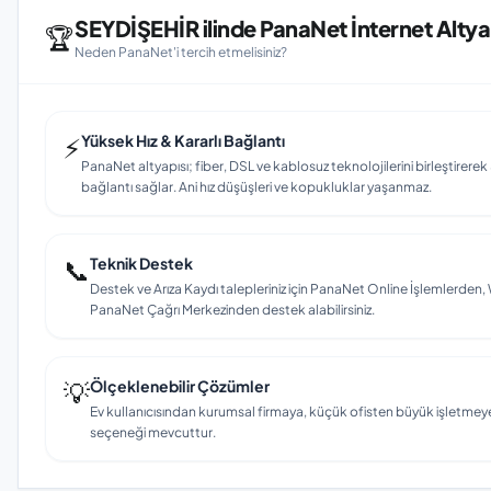
SEYDİŞEHİR ilinde PanaNet İnternet Altya
🏆
Neden PanaNet'i tercih etmelisiniz?
⚡
Yüksek Hız & Kararlı Bağlantı
PanaNet altyapısı; fiber, DSL ve kablosuz teknolojilerini birleştirerek 
bağlantı sağlar. Ani hız düşüşleri ve kopukluklar yaşanmaz.
📞
Teknik Destek
Destek ve Arıza Kaydı talepleriniz için PanaNet Online İşlemlerd
PanaNet Çağrı Merkezinden destek alabilirsiniz.
💡
Ölçeklenebilir Çözümler
Ev kullanıcısından kurumsal firmaya, küçük ofisten büyük işletmey
seçeneği mevcuttur.