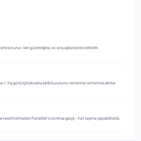
e korunur. Veri güvenliğiniz, ev ve iş ağlarınız önceliklidir.
 1–3 iş günü içinde saha ekibi kurulumu tamamlar ve hattınız aktive
e kesinti olmadan PanaNet'e ücretsiz geçiş – hat taşıma yapabilirsiniz.