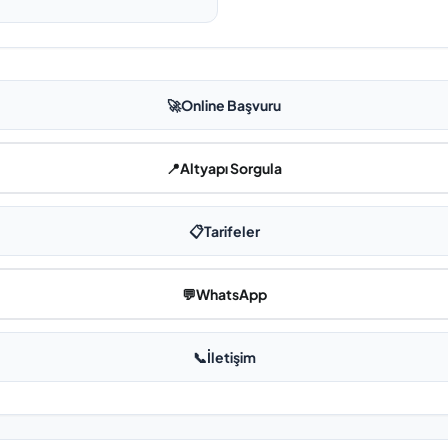
🚀
Online Başvuru
📍
Altyapı Sorgula
📋
Tarifeler
💬
WhatsApp
📞
İletişim