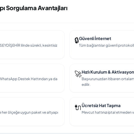
pı Sorgulama Avantajları
🔒
Güvenli İnternet
SEYDİŞEHİR ilinde sürekli, kesintisiz
Tüm bağlantılar güvenli protokollerl
🚀
Hızlı Kurulum & Aktivasyon
en, WhatsApp Destek Hattından ya da
Başvurunuzdan itibaren ortalama
edilir.
🔌
Ücretsiz Hat Taşıma
e her ölçeğe uygun paket ve altyapı
Mevcut hattınızı iptal etmeden v