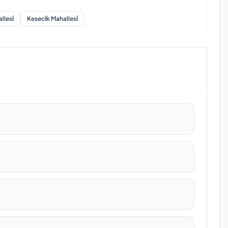
lesi̇
Keseci̇k Mahallesi̇