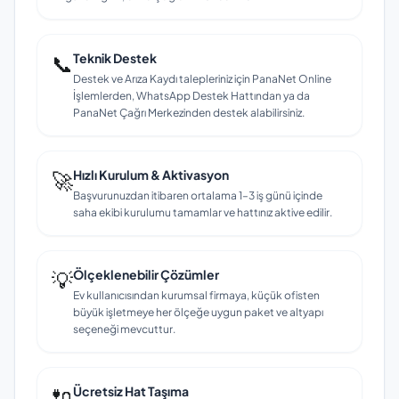
📞
Teknik Destek
Destek ve Arıza Kaydı talepleriniz için PanaNet Online
İşlemlerden, WhatsApp Destek Hattından ya da
PanaNet Çağrı Merkezinden destek alabilirsiniz.
🚀
Hızlı Kurulum & Aktivasyon
Başvurunuzdan itibaren ortalama 1–3 iş günü içinde
saha ekibi kurulumu tamamlar ve hattınız aktive edilir.
💡
Ölçeklenebilir Çözümler
Ev kullanıcısından kurumsal firmaya, küçük ofisten
büyük işletmeye her ölçeğe uygun paket ve altyapı
seçeneği mevcuttur.
🔌
Ücretsiz Hat Taşıma