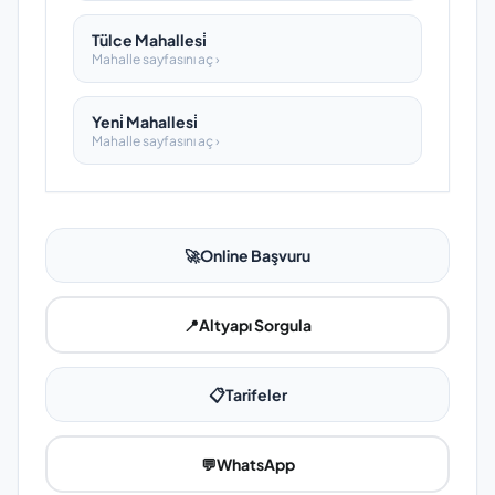
Tülce Mahallesi̇
Mahalle sayfasını aç ›
Yeni̇ Mahallesi̇
Mahalle sayfasını aç ›
🚀
Online Başvuru
📍
Altyapı Sorgula
📋
Tarifeler
💬
WhatsApp