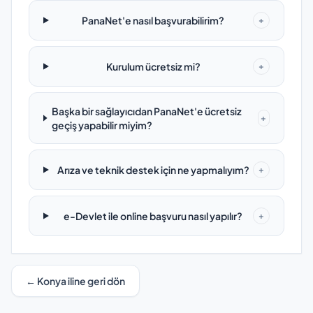
PanaNet'e nasıl başvurabilirim?
+
Kurulum ücretsiz mi?
+
Başka bir sağlayıcıdan PanaNet'e ücretsiz
+
geçiş yapabilir miyim?
Arıza ve teknik destek için ne yapmalıyım?
+
e-Devlet ile online başvuru nasıl yapılır?
+
← Konya iline geri dön