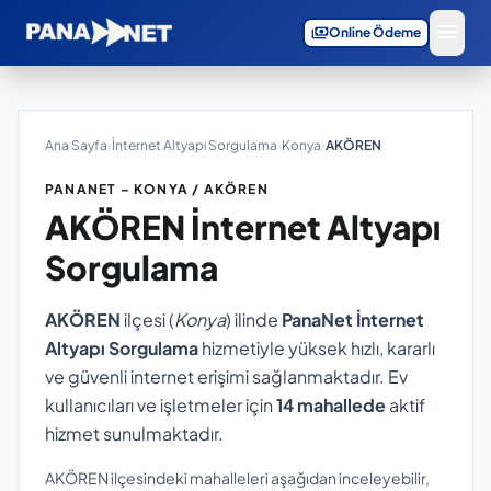
menu
payments
Online Ödeme
Ana Sayfa
›
İnternet Altyapı Sorgulama
›
Konya
›
AKÖREN
PANANET – KONYA / AKÖREN
AKÖREN
İnternet Altyapı
Sorgulama
AKÖREN
ilçesi (
Konya
) ilinde
PanaNet İnternet
Altyapı Sorgulama
hizmetiyle yüksek hızlı, kararlı
ve güvenli internet erişimi sağlanmaktadır. Ev
kullanıcıları ve işletmeler için
14 mahallede
aktif
hizmet sunulmaktadır.
AKÖREN ilçesindeki mahalleleri aşağıdan inceleyebilir,