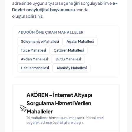
adresinize uygun altyapı seçeneğini sorgulayabilir ve
e-
Devlet onaylı dijital başvurunuzu
anında
oluşturabilirsiniz.
📍
BUGÜN ÖNE ÇIKAN MAHALLELER
Süleymani̇ye Mahallesi̇
Ağalar Mahallesi̇
Tülce Mahallesi̇
Çatören Mahallesi̇
Avdan Mahallesi̇
Dutlu Mahallesi̇
Hacilar Mahallesi̇
Alanköy Mahallesi̇
AKÖREN – İnternet Altyapı
Sorgulama Hizmeti Verilen
🚀
Mahalleler
14 mahallede hizmet sunulmaktadır. Mahallenizi
seçerek adrese özel bilgilere ulaşın.