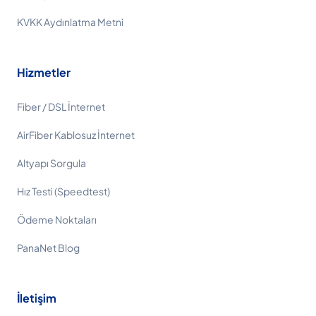
KVKK Aydınlatma Metni
Hizmetler
Fiber / DSL İnternet
AirFiber Kablosuz İnternet
Altyapı Sorgula
Hız Testi (Speedtest)
Ödeme Noktaları
PanaNet Blog
İletişim