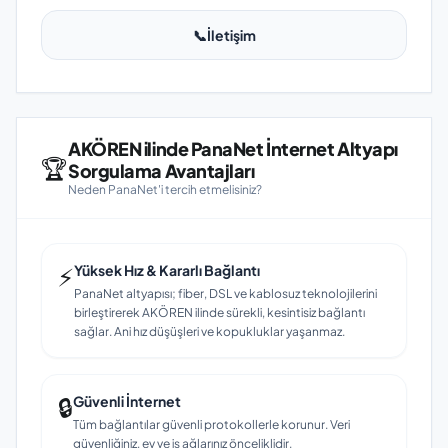
📞
İletişim
AKÖREN ilinde PanaNet İnternet Altyapı
🏆
Sorgulama Avantajları
Neden PanaNet'i tercih etmelisiniz?
⚡
Yüksek Hız & Kararlı Bağlantı
PanaNet altyapısı; fiber, DSL ve kablosuz teknolojilerini
birleştirerek AKÖREN ilinde sürekli, kesintisiz bağlantı
sağlar. Ani hız düşüşleri ve kopukluklar yaşanmaz.
🔒
Güvenli İnternet
Tüm bağlantılar güvenli protokollerle korunur. Veri
güvenliğiniz, ev ve iş ağlarınız önceliklidir.