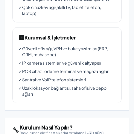
✓
Çok cihazlı ev ağı (akıllı TV, tablet, telefon,
laptop)
🏢
Kurumsal & İşletmeler
✓
Güvenli ofis ağı, VPN ve bulut yazılımları (ERP,
CRM, muhasebe)
✓
IP kamera sistemleri ve güvenlik altyapısı
✓
POS cihazı, ödeme terminali ve mağaza ağları
✓
Santral ve VoIP telefon sistemleri
✓
Uzak lokasyon bağlantısı, saha ofisi ve depo
ağları
Kurulum Nasıl Yapılır?
🔧
Başvurudan aktif hatta kadar ortalama
1–3 iş günü
.