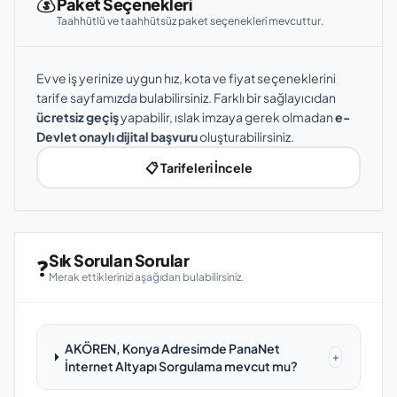
💰
Paket Seçenekleri
Taahhütlü ve taahhütsüz paket seçenekleri mevcuttur.
Ev ve iş yerinize uygun hız, kota ve fiyat seçeneklerini
tarife sayfamızda bulabilirsiniz. Farklı bir sağlayıcıdan
ücretsiz geçiş
yapabilir, ıslak imzaya gerek olmadan
e-
Devlet onaylı dijital başvuru
oluşturabilirsiniz.
📋 Tarifeleri İncele
Sık Sorulan Sorular
❓
Merak ettiklerinizi aşağıdan bulabilirsiniz.
AKÖREN, Konya Adresimde PanaNet
+
İnternet Altyapı Sorgulama mevcut mu?