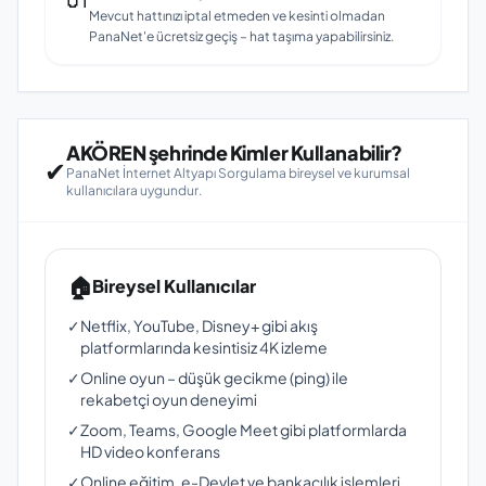
Mevcut hattınızı iptal etmeden ve kesinti olmadan
PanaNet'e ücretsiz geçiş – hat taşıma yapabilirsiniz.
AKÖREN şehrinde Kimler Kullanabilir?
✔
PanaNet İnternet Altyapı Sorgulama bireysel ve kurumsal
kullanıcılara uygundur.
🏠
Bireysel Kullanıcılar
✓
Netflix, YouTube, Disney+ gibi akış
platformlarında kesintisiz 4K izleme
✓
Online oyun – düşük gecikme (ping) ile
rekabetçi oyun deneyimi
✓
Zoom, Teams, Google Meet gibi platformlarda
HD video konferans
✓
Online eğitim, e-Devlet ve bankacılık işlemleri