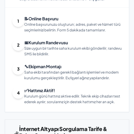
📝
Online Başvuru
1
Online başvurunuzu oluşturun; adres, paket ve hizmet türü
seçimlerinizi belirtin. Form 5 dakikada tamamlanır.
📅
Kurulum Randevusu
2
Size uygun bir tarihte saha kurulum ekibi gönderilir; randevu
SMS ile bildirilir.
🔧
Ekipman Montajı
3
Saha ekibi tarafından gerekli bağlantı işlemleri ve modem
kurulumu gerçekleştirilir. Ev/işyeri ağınız yapılandırılır.
✅
Hattınız Aktif!
4
Kurulum günü hattınız aktive edilir. Teknik ekip cihazları test
ederek ayrılır; sorularınız için destek hattımız her an açık.
İnternet Altyapı Sorgulama Tarife &