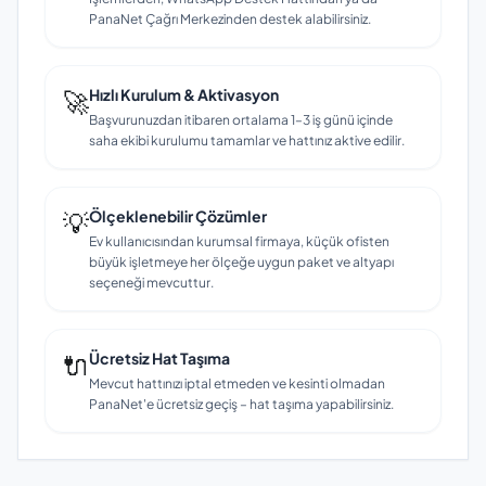
PanaNet Çağrı Merkezinden destek alabilirsiniz.
🚀
Hızlı Kurulum & Aktivasyon
Başvurunuzdan itibaren ortalama 1–3 iş günü içinde
saha ekibi kurulumu tamamlar ve hattınız aktive edilir.
💡
Ölçeklenebilir Çözümler
Ev kullanıcısından kurumsal firmaya, küçük ofisten
büyük işletmeye her ölçeğe uygun paket ve altyapı
seçeneği mevcuttur.
🔌
Ücretsiz Hat Taşıma
Mevcut hattınızı iptal etmeden ve kesinti olmadan
PanaNet'e ücretsiz geçiş – hat taşıma yapabilirsiniz.