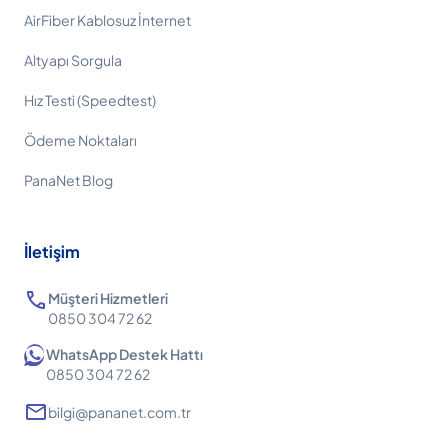
AirFiber Kablosuz İnternet
Altyapı Sorgula
Hız Testi (Speedtest)
Ödeme Noktaları
PanaNet Blog
İletişim
call
Müşteri Hizmetleri
0850 304 72 62
WhatsApp Destek Hattı
0850 304 72 62
mail
bilgi@pananet.com.tr