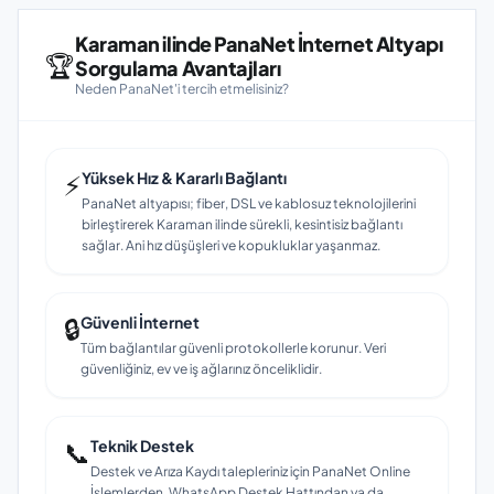
Karaman ilinde PanaNet İnternet Altyapı
🏆
Sorgulama Avantajları
Neden PanaNet'i tercih etmelisiniz?
⚡
Yüksek Hız & Kararlı Bağlantı
PanaNet altyapısı; fiber, DSL ve kablosuz teknolojilerini
birleştirerek Karaman ilinde sürekli, kesintisiz bağlantı
sağlar. Ani hız düşüşleri ve kopukluklar yaşanmaz.
🔒
Güvenli İnternet
Tüm bağlantılar güvenli protokollerle korunur. Veri
güvenliğiniz, ev ve iş ağlarınız önceliklidir.
📞
Teknik Destek
Destek ve Arıza Kaydı talepleriniz için PanaNet Online
İşlemlerden, WhatsApp Destek Hattından ya da