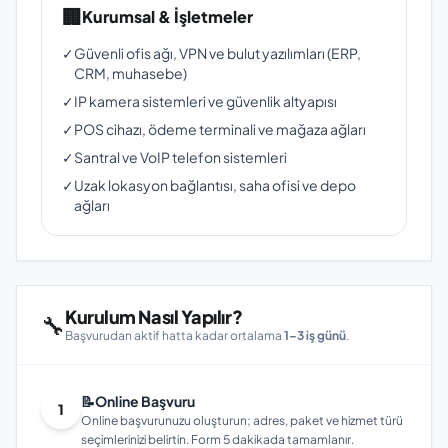
🏢
Kurumsal & İşletmeler
✓
Güvenli ofis ağı, VPN ve bulut yazılımları (ERP,
CRM, muhasebe)
✓
IP kamera sistemleri ve güvenlik altyapısı
✓
POS cihazı, ödeme terminali ve mağaza ağları
✓
Santral ve VoIP telefon sistemleri
✓
Uzak lokasyon bağlantısı, saha ofisi ve depo
ağları
Kurulum Nasıl Yapılır?
🔧
Başvurudan aktif hatta kadar ortalama
1–3 iş günü
.
📝
Online Başvuru
1
Online başvurunuzu oluşturun; adres, paket ve hizmet türü
seçimlerinizi belirtin. Form 5 dakikada tamamlanır.