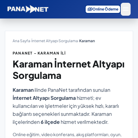
menu
payments
Online Ödeme
Ana Sayfa
›
İnternet Altyapı Sorgulama
›
Karaman
PANANET – KARAMAN İLI
Karaman
İnternet Altyapı
Sorgulama
Karaman
ilinde PanaNet tarafından sunulan
İnternet Altyapı Sorgulama
hizmeti; ev
kullanıcıları ve işletmeler için yüksek hızlı, kararlı
bağlantı seçenekleri sunmaktadır. Karaman
ilçelerinden
6 ilçede
hizmet verilmektedir.
Online eğitim, video konferans, akış platformları, oyun,