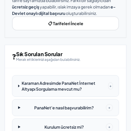
tarife sayfamızda bulabilirsiniz. Farklı bir sağlayıcıdan
ücretsiz geçiş
yapabilir, ıslak imzaya gerek olmadan
e-
Devlet onaylı dijital başvuru
oluşturabilirsiniz.
📋 Tarifeleri İncele
Sık Sorulan Sorular
❓
Merak ettiklerinizi aşağıdan bulabilirsiniz.
Karaman Adresimde PanaNet İnternet
+
Altyapı Sorgulama mevcut mu?
PanaNet'e nasıl başvurabilirim?
+
Kurulum ücretsiz mi?
+