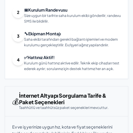
📅
Kurulum Randevusu
2
Size uygun bir tarihte saha kurulum ekibi gönderilir; randevu
SMS ile bildirilir.
🔧
Ekipman Montajı
3
Saha ekibi tarafından gerekli bağlantı işlemleri ve modem
kurulumu gerçekleştirilir. Ev/işyeri ağınız yapılandırılır.
✅
Hattınız Aktif!
4
Kurulum günü hattınız aktive edilir. Teknik ekip cihazları test
ederek ayrılır; sorularınız için destek hattımız her an açık.
İnternet Altyapı Sorgulama Tarife &
💰
Paket Seçenekleri
Taahhütlü ve taahhütsüz paket seçenekleri mevcuttur.
Ev ve iş yerinize uygun hız, kota ve fiyat seçeneklerini