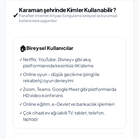
Karaman şehrinde Kimler Kullanabilir?
✔
PanaNet İnternet Altyapı Sorgulama bireysel ve kurumsal
kullanıcılara uygundur.
🏠
Bireysel Kullanıcılar
✓
Netflix, YouTube, Disney+ gibi akış
platformlarında kesintisiz 4K izleme
✓
Online oyun – düşük gecikme (ping) ile
rekabetçi oyun deneyimi
✓
Zoom, Teams, Google Meet gibi platformlarda
HD video konferans
✓
Online eğitim, e-Devlet ve bankacılık işlemleri
✓
Çok cihazlı ev ağı (akıllı TV, tablet, telefon,
laptop)