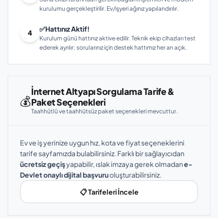
kurulumu gerçekleştirilir. Ev/işyeri ağınız yapılandırılır.
✅
Hattınız Aktif!
4
Kurulum günü hattınız aktive edilir. Teknik ekip cihazları test
ederek ayrılır; sorularınız için destek hattımız her an açık.
İnternet Altyapı Sorgulama Tarife &
💰
Paket Seçenekleri
Taahhütlü ve taahhütsüz paket seçenekleri mevcuttur.
Ev ve iş yerinize uygun hız, kota ve fiyat seçeneklerini
tarife sayfamızda bulabilirsiniz. Farklı bir sağlayıcıdan
ücretsiz geçiş
yapabilir, ıslak imzaya gerek olmadan
e-
Devlet onaylı dijital başvuru
oluşturabilirsiniz.
📋 Tarifeleri İncele