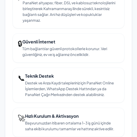
PanaNet altyapısı; fiber, DSL ve kablosuz teknolojilerini
birleştirerek Kahramanmaraş ilinde sürekli, kesintisiz
bağlantı sağlar. Ani hız düşüşleri ve kopukluklar
yaşanmaz.
🔒
Güvenli İnternet
Tüm bağlantılar güvenli protokollerle korunur. Veri
güvenliğiniz, ev ve iş ağlarınız önceliklidir.
📞
Teknik Destek
Destek ve Arıza Kaydı talepleriniz için PanaNet Online
İşlemlerden, WhatsApp Destek Hattından ya da
PanaNet Çağrı Merkezinden destek alabilirsiniz.
🚀
Hızlı Kurulum & Aktivasyon
Başvurunuzdan itibaren ortalama 1–3 iş günü içinde
saha ekibi kurulumu tamamlar ve hattınız aktive edilir.