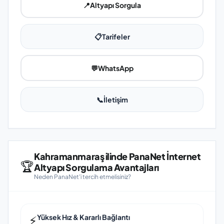
📍
Altyapı Sorgula
📋
Tarifeler
💬
WhatsApp
📞
İletişim
Kahramanmaraş ilinde PanaNet İnternet
🏆
Altyapı Sorgulama Avantajları
Neden PanaNet'i tercih etmelisiniz?
⚡
Yüksek Hız & Kararlı Bağlantı