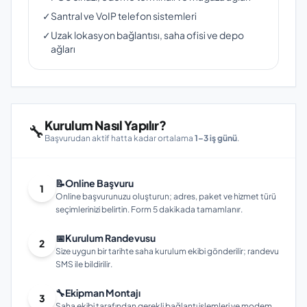
✓
Santral ve VoIP telefon sistemleri
✓
Uzak lokasyon bağlantısı, saha ofisi ve depo
ağları
Kurulum Nasıl Yapılır?
🔧
Başvurudan aktif hatta kadar ortalama
1–3 iş günü
.
📝
Online Başvuru
1
Online başvurunuzu oluşturun; adres, paket ve hizmet türü
seçimlerinizi belirtin. Form 5 dakikada tamamlanır.
📅
Kurulum Randevusu
2
Size uygun bir tarihte saha kurulum ekibi gönderilir; randevu
SMS ile bildirilir.
🔧
Ekipman Montajı
3
Saha ekibi tarafından gerekli bağlantı işlemleri ve modem