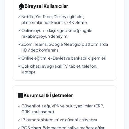
🏠
Bireysel Kullanıcılar
✓
Netflix, YouTube, Disney+ gibi akış
platformlarında kesintisiz 4K izleme
✓
Online oyun – düşük gecikme (ping) ile
rekabetçi oyun deneyimi
✓
Zoom, Teams, Google Meet gibi platformlarda
HD video konferans
✓
Online eğitim, e-Devlet ve bankacılık işlemleri
✓
Çok cihazlı ev ağı (akıllı TV, tablet, telefon,
laptop)
🏢
Kurumsal & İşletmeler
✓
Güvenli ofis ağı, VPN ve bulut yazılımları (ERP,
CRM, muhasebe)
✓
IP kamera sistemleri ve güvenlik altyapısı
✓
POS cihazı, ödeme terminali ve mağaza ağları