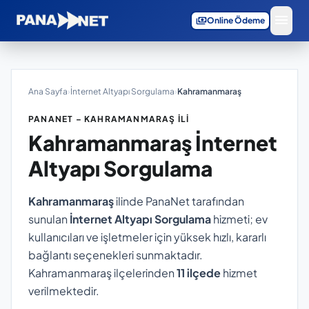
menu
payments
Online Ödeme
Ana Sayfa
›
İnternet Altyapı Sorgulama
›
Kahramanmaraş
PANANET – KAHRAMANMARAŞ İLI
Kahramanmaraş
İnternet
Altyapı Sorgulama
Kahramanmaraş
ilinde PanaNet tarafından
sunulan
İnternet Altyapı Sorgulama
hizmeti; ev
kullanıcıları ve işletmeler için yüksek hızlı, kararlı
bağlantı seçenekleri sunmaktadır.
Kahramanmaraş ilçelerinden
11 ilçede
hizmet
verilmektedir.