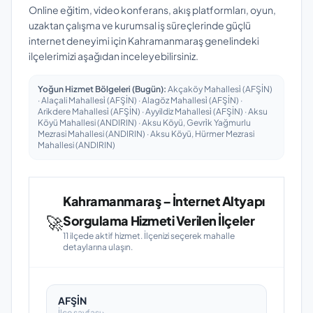
Online eğitim, video konferans, akış platformları, oyun,
uzaktan çalışma ve kurumsal iş süreçlerinde güçlü
internet deneyimi için Kahramanmaraş genelindeki
ilçelerimizi aşağıdan inceleyebilirsiniz.
Yoğun Hizmet Bölgeleri (Bugün):
Akçaköy Mahallesi̇ (AFŞİN)
· Alaçali Mahallesi̇ (AFŞİN) · Alagöz Mahallesi̇ (AFŞİN) ·
Arikdere Mahallesi̇ (AFŞİN) · Ayyildiz Mahallesi̇ (AFŞİN) · Aksu
Köyü Mahallesi (ANDIRIN) · Aksu Köyü, Gevri̇k Yağmurlu
Mezrasi Mahallesi (ANDIRIN) · Aksu Köyü, Hürmer Mezrasi
Mahallesi (ANDIRIN)
Kahramanmaraş – İnternet Altyapı
🚀
Sorgulama Hizmeti Verilen İlçeler
11 ilçede aktif hizmet. İlçenizi seçerek mahalle
detaylarına ulaşın.
AFŞİN
İlçe sayfası ›