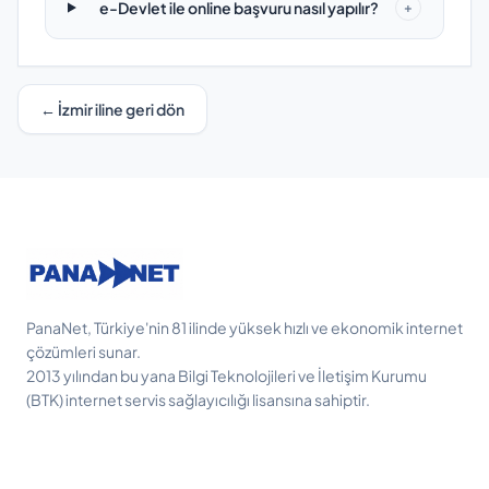
e-Devlet ile online başvuru nasıl yapılır?
+
← İzmir iline geri dön
PanaNet, Türkiye'nin 81 ilinde yüksek hızlı ve ekonomik internet
çözümleri sunar.
2013 yılından bu yana Bilgi Teknolojileri ve İletişim Kurumu
(BTK) internet servis sağlayıcılığı lisansına sahiptir.