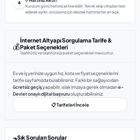
✅
Hattınız Aktif!
4
Kurulum günü hattınız aktive edilir. Teknik ekip cihazları test
ederek ayrılır; sorularınız için destek hattımız her an açık.
İnternet Altyapı Sorgulama Tarife &
💰
Paket Seçenekleri
Taahhütlü ve taahhütsüz paket seçenekleri mevcuttur.
Ev ve iş yerinize uygun hız, kota ve fiyat seçeneklerini
tarife sayfamızda bulabilirsiniz. Farklı bir sağlayıcıdan
ücretsiz geçiş
yapabilir, ıslak imzaya gerek olmadan
e-
Devlet onaylı dijital başvuru
oluşturabilirsiniz.
📋 Tarifeleri İncele
Sık Sorulan Sorular