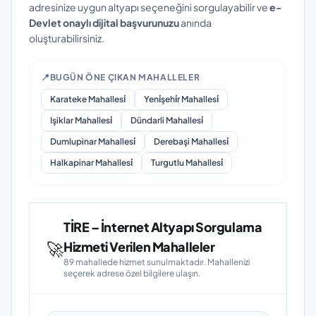
adresinize uygun altyapı seçeneğini sorgulayabilir ve
e-
Devlet onaylı dijital başvurunuzu
anında
oluşturabilirsiniz.
📍
BUGÜN ÖNE ÇIKAN MAHALLELER
Karateke Mahallesi̇
Yeni̇şehi̇r Mahallesi̇
Işiklar Mahallesi̇
Dündarli Mahallesi̇
Dumlupinar Mahallesi̇
Derebaşi Mahallesi̇
Halkapinar Mahallesi̇
Turgutlu Mahallesi̇
TİRE – İnternet Altyapı Sorgulama
🚀
Hizmeti Verilen Mahalleler
89 mahallede hizmet sunulmaktadır. Mahallenizi
seçerek adrese özel bilgilere ulaşın.