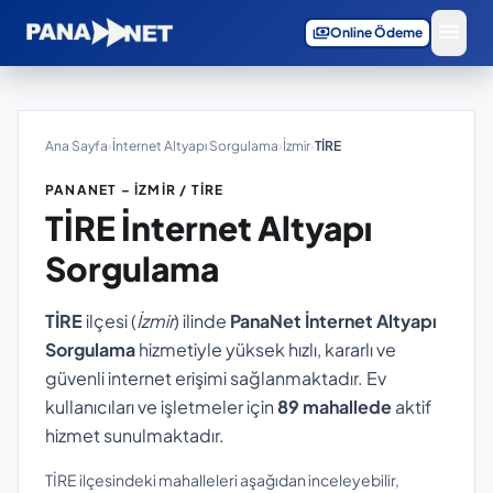
menu
payments
Online Ödeme
Ana Sayfa
›
İnternet Altyapı Sorgulama
›
İzmir
›
TİRE
PANANET – İZMIR / TİRE
TİRE
İnternet Altyapı
Sorgulama
TİRE
ilçesi (
İzmir
) ilinde
PanaNet İnternet Altyapı
Sorgulama
hizmetiyle yüksek hızlı, kararlı ve
güvenli internet erişimi sağlanmaktadır. Ev
kullanıcıları ve işletmeler için
89 mahallede
aktif
hizmet sunulmaktadır.
TİRE ilçesindeki mahalleleri aşağıdan inceleyebilir,