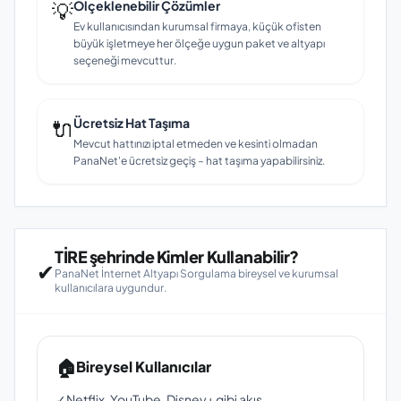
💡
Ölçeklenebilir Çözümler
Ev kullanıcısından kurumsal firmaya, küçük ofisten
büyük işletmeye her ölçeğe uygun paket ve altyapı
seçeneği mevcuttur.
🔌
Ücretsiz Hat Taşıma
Mevcut hattınızı iptal etmeden ve kesinti olmadan
PanaNet'e ücretsiz geçiş – hat taşıma yapabilirsiniz.
TİRE şehrinde Kimler Kullanabilir?
✔
PanaNet İnternet Altyapı Sorgulama bireysel ve kurumsal
kullanıcılara uygundur.
🏠
Bireysel Kullanıcılar
✓
Netflix, YouTube, Disney+ gibi akış