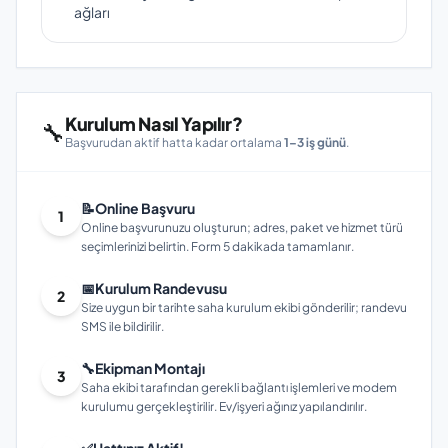
ağları
Kurulum Nasıl Yapılır?
🔧
Başvurudan aktif hatta kadar ortalama
1–3 iş günü
.
📝
Online Başvuru
1
Online başvurunuzu oluşturun; adres, paket ve hizmet türü
seçimlerinizi belirtin. Form 5 dakikada tamamlanır.
📅
Kurulum Randevusu
2
Size uygun bir tarihte saha kurulum ekibi gönderilir; randevu
SMS ile bildirilir.
🔧
Ekipman Montajı
3
Saha ekibi tarafından gerekli bağlantı işlemleri ve modem
kurulumu gerçekleştirilir. Ev/işyeri ağınız yapılandırılır.