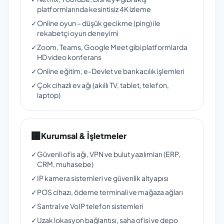
platformlarında kesintisiz 4K izleme
✓
Online oyun – düşük gecikme (ping) ile
rekabetçi oyun deneyimi
✓
Zoom, Teams, Google Meet gibi platformlarda
HD video konferans
✓
Online eğitim, e-Devlet ve bankacılık işlemleri
✓
Çok cihazlı ev ağı (akıllı TV, tablet, telefon,
laptop)
🏢
Kurumsal & İşletmeler
✓
Güvenli ofis ağı, VPN ve bulut yazılımları (ERP,
CRM, muhasebe)
✓
IP kamera sistemleri ve güvenlik altyapısı
✓
POS cihazı, ödeme terminali ve mağaza ağları
✓
Santral ve VoIP telefon sistemleri
✓
Uzak lokasyon bağlantısı, saha ofisi ve depo