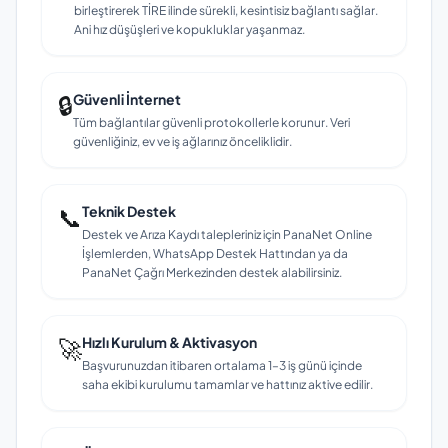
birleştirerek TİRE ilinde sürekli, kesintisiz bağlantı sağlar.
Ani hız düşüşleri ve kopukluklar yaşanmaz.
🔒
Güvenli İnternet
Tüm bağlantılar güvenli protokollerle korunur. Veri
güvenliğiniz, ev ve iş ağlarınız önceliklidir.
📞
Teknik Destek
Destek ve Arıza Kaydı talepleriniz için PanaNet Online
İşlemlerden, WhatsApp Destek Hattından ya da
PanaNet Çağrı Merkezinden destek alabilirsiniz.
🚀
Hızlı Kurulum & Aktivasyon
Başvurunuzdan itibaren ortalama 1–3 iş günü içinde
saha ekibi kurulumu tamamlar ve hattınız aktive edilir.