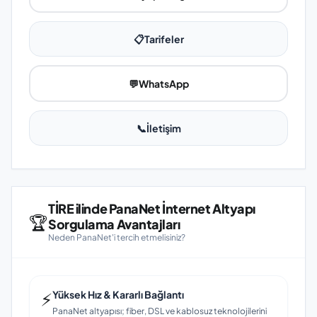
📋
Tarifeler
💬
WhatsApp
📞
İletişim
TİRE ilinde PanaNet İnternet Altyapı
🏆
Sorgulama Avantajları
Neden PanaNet'i tercih etmelisiniz?
⚡
Yüksek Hız & Kararlı Bağlantı
PanaNet altyapısı; fiber, DSL ve kablosuz teknolojilerini