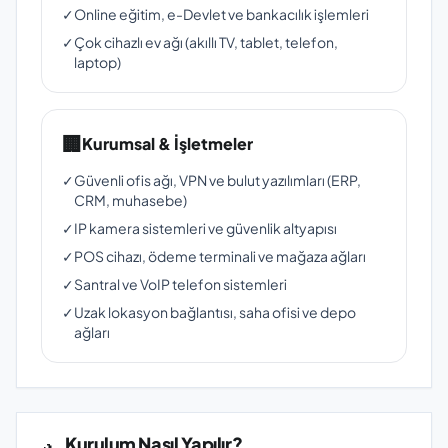
✓
Online eğitim, e-Devlet ve bankacılık işlemleri
✓
Çok cihazlı ev ağı (akıllı TV, tablet, telefon,
laptop)
🏢
Kurumsal & İşletmeler
✓
Güvenli ofis ağı, VPN ve bulut yazılımları (ERP,
CRM, muhasebe)
✓
IP kamera sistemleri ve güvenlik altyapısı
✓
POS cihazı, ödeme terminali ve mağaza ağları
✓
Santral ve VoIP telefon sistemleri
✓
Uzak lokasyon bağlantısı, saha ofisi ve depo
ağları
Kurulum Nasıl Yapılır?