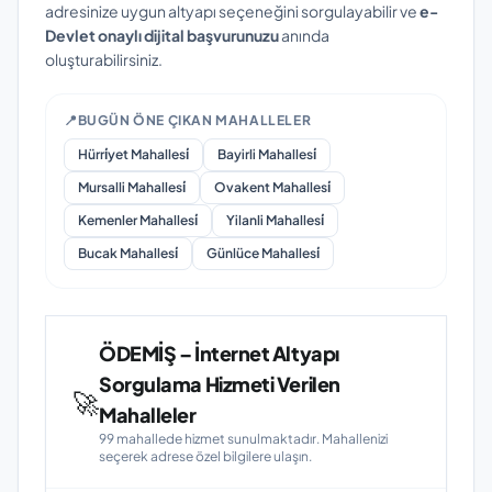
adresinize uygun altyapı seçeneğini sorgulayabilir ve
e-
Devlet onaylı dijital başvurunuzu
anında
oluşturabilirsiniz.
📍
BUGÜN ÖNE ÇIKAN MAHALLELER
Hürri̇yet Mahallesi̇
Bayirli Mahallesi̇
Mursalli Mahallesi̇
Ovakent Mahallesi̇
Kemenler Mahallesi̇
Yilanli Mahallesi̇
Bucak Mahallesi̇
Günlüce Mahallesi̇
ÖDEMİŞ – İnternet Altyapı
Sorgulama Hizmeti Verilen
🚀
Mahalleler
99 mahallede hizmet sunulmaktadır. Mahallenizi
seçerek adrese özel bilgilere ulaşın.