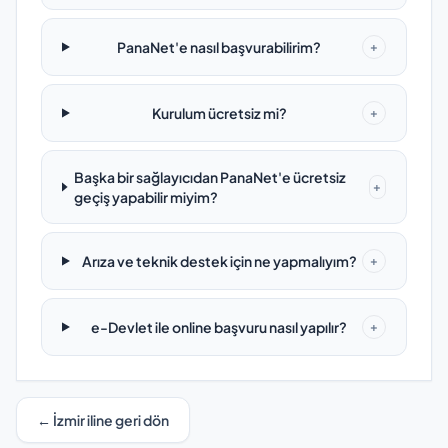
PanaNet'e nasıl başvurabilirim?
+
Kurulum ücretsiz mi?
+
Başka bir sağlayıcıdan PanaNet'e ücretsiz
+
geçiş yapabilir miyim?
Arıza ve teknik destek için ne yapmalıyım?
+
e-Devlet ile online başvuru nasıl yapılır?
+
← İzmir iline geri dön