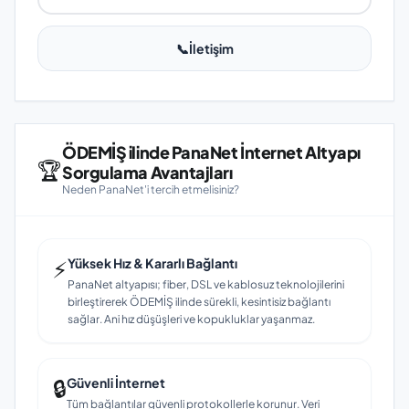
📞
İletişim
ÖDEMİŞ ilinde PanaNet İnternet Altyapı
🏆
Sorgulama Avantajları
Neden PanaNet'i tercih etmelisiniz?
⚡
Yüksek Hız & Kararlı Bağlantı
PanaNet altyapısı; fiber, DSL ve kablosuz teknolojilerini
birleştirerek ÖDEMİŞ ilinde sürekli, kesintisiz bağlantı
sağlar. Ani hız düşüşleri ve kopukluklar yaşanmaz.
🔒
Güvenli İnternet
Tüm bağlantılar güvenli protokollerle korunur. Veri