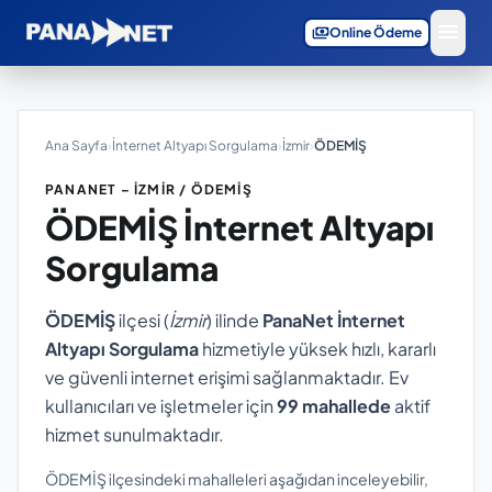
menu
payments
Online Ödeme
Ana Sayfa
›
İnternet Altyapı Sorgulama
›
İzmir
›
ÖDEMİŞ
PANANET – İZMIR / ÖDEMİŞ
ÖDEMİŞ
İnternet Altyapı
Sorgulama
ÖDEMİŞ
ilçesi (
İzmir
) ilinde
PanaNet İnternet
Altyapı Sorgulama
hizmetiyle yüksek hızlı, kararlı
ve güvenli internet erişimi sağlanmaktadır. Ev
kullanıcıları ve işletmeler için
99 mahallede
aktif
hizmet sunulmaktadır.
ÖDEMİŞ ilçesindeki mahalleleri aşağıdan inceleyebilir,