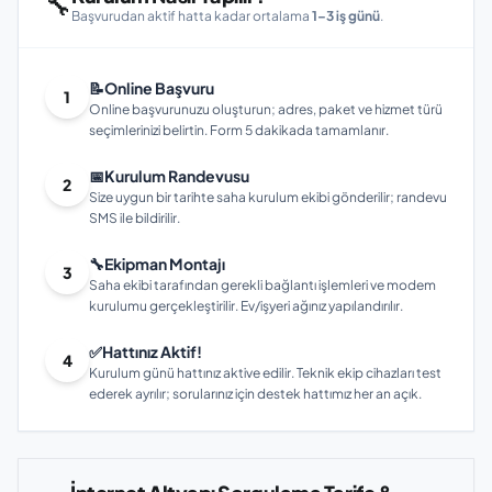
🔧
Başvurudan aktif hatta kadar ortalama
1–3 iş günü
.
📝
Online Başvuru
1
Online başvurunuzu oluşturun; adres, paket ve hizmet türü
seçimlerinizi belirtin. Form 5 dakikada tamamlanır.
📅
Kurulum Randevusu
2
Size uygun bir tarihte saha kurulum ekibi gönderilir; randevu
SMS ile bildirilir.
🔧
Ekipman Montajı
3
Saha ekibi tarafından gerekli bağlantı işlemleri ve modem
kurulumu gerçekleştirilir. Ev/işyeri ağınız yapılandırılır.
✅
Hattınız Aktif!
4
Kurulum günü hattınız aktive edilir. Teknik ekip cihazları test
ederek ayrılır; sorularınız için destek hattımız her an açık.