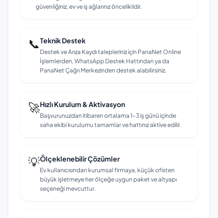
güvenliğiniz, ev ve iş ağlarınız önceliklidir.
📞
Teknik Destek
Destek ve Arıza Kaydı talepleriniz için PanaNet Online
İşlemlerden, WhatsApp Destek Hattından ya da
PanaNet Çağrı Merkezinden destek alabilirsiniz.
🚀
Hızlı Kurulum & Aktivasyon
Başvurunuzdan itibaren ortalama 1–3 iş günü içinde
saha ekibi kurulumu tamamlar ve hattınız aktive edilir.
💡
Ölçeklenebilir Çözümler
Ev kullanıcısından kurumsal firmaya, küçük ofisten
büyük işletmeye her ölçeğe uygun paket ve altyapı
seçeneği mevcuttur.