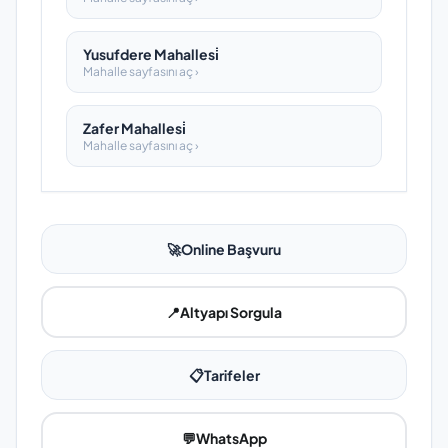
Yusufdere Mahallesi̇
Mahalle sayfasını aç ›
Zafer Mahallesi̇
Mahalle sayfasını aç ›
🚀
Online Başvuru
📍
Altyapı Sorgula
📋
Tarifeler
💬
WhatsApp