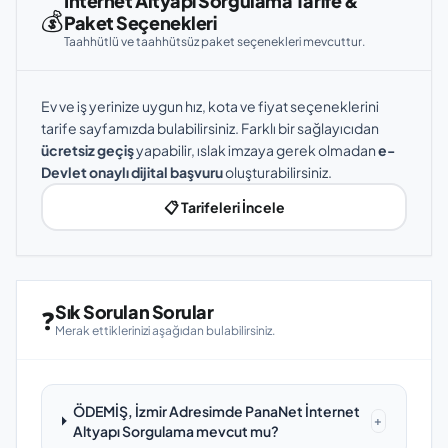
İnternet Altyapı Sorgulama Tarife &
💰
Paket Seçenekleri
Taahhütlü ve taahhütsüz paket seçenekleri mevcuttur.
Ev ve iş yerinize uygun hız, kota ve fiyat seçeneklerini
tarife sayfamızda bulabilirsiniz. Farklı bir sağlayıcıdan
ücretsiz geçiş
yapabilir, ıslak imzaya gerek olmadan
e-
Devlet onaylı dijital başvuru
oluşturabilirsiniz.
📋 Tarifeleri İncele
Sık Sorulan Sorular
❓
Merak ettiklerinizi aşağıdan bulabilirsiniz.
ÖDEMİŞ, İzmir Adresimde PanaNet İnternet
+
Altyapı Sorgulama mevcut mu?