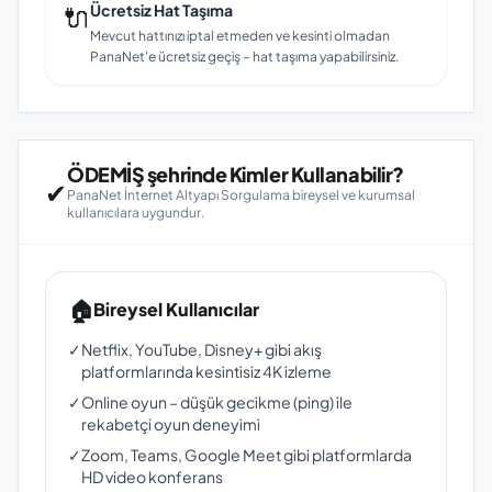
🔌
Ücretsiz Hat Taşıma
Mevcut hattınızı iptal etmeden ve kesinti olmadan
PanaNet'e ücretsiz geçiş – hat taşıma yapabilirsiniz.
ÖDEMİŞ şehrinde Kimler Kullanabilir?
✔
PanaNet İnternet Altyapı Sorgulama bireysel ve kurumsal
kullanıcılara uygundur.
🏠
Bireysel Kullanıcılar
✓
Netflix, YouTube, Disney+ gibi akış
platformlarında kesintisiz 4K izleme
✓
Online oyun – düşük gecikme (ping) ile
rekabetçi oyun deneyimi
✓
Zoom, Teams, Google Meet gibi platformlarda
HD video konferans