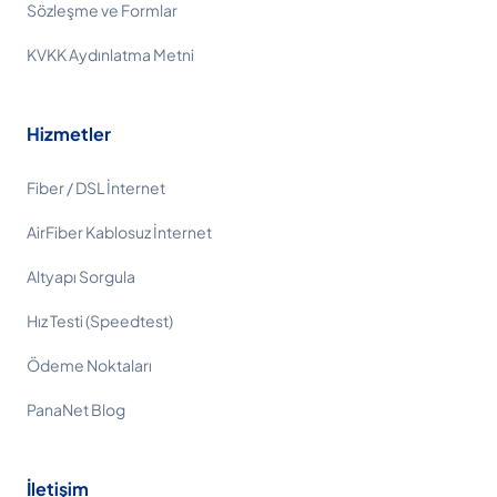
Sözleşme ve Formlar
KVKK Aydınlatma Metni
Hizmetler
Fiber / DSL İnternet
AirFiber Kablosuz İnternet
Altyapı Sorgula
Hız Testi (Speedtest)
Ödeme Noktaları
PanaNet Blog
İletişim