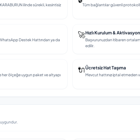
k KARABURUN ilinde sürekli, kesintisiz
Tüm bağlantılar güvenli protokollerl
🚀
Hızlı Kurulum & Aktivasyon
en, WhatsApp Destek Hattından ya da
Başvurunuzdan itibaren ortalama
edilir.
🔌
Ücretsiz Hat Taşıma
e her ölçeğe uygun paket ve altyapı
Mevcut hattınızı iptal etmeden v
a uygundur.