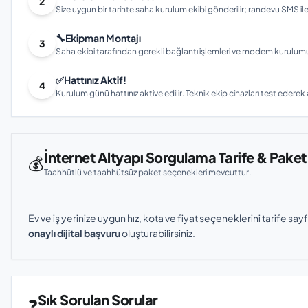
2
Size uygun bir tarihte saha kurulum ekibi gönderilir; randevu SMS ile bi
🔧
Ekipman Montajı
3
Saha ekibi tarafından gerekli bağlantı işlemleri ve modem kurulumu gerç
✅
Hattınız Aktif!
4
Kurulum günü hattınız aktive edilir. Teknik ekip cihazları test ederek ay
İnternet Altyapı Sorgulama Tarife & Paket
💰
Taahhütlü ve taahhütsüz paket seçenekleri mevcuttur.
Ev ve iş yerinize uygun hız, kota ve fiyat seçeneklerini tarife sayf
onaylı dijital başvuru
oluşturabilirsiniz.
Sık Sorulan Sorular
❓