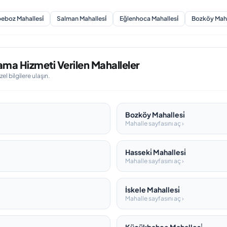
eboz Mahallesi̇
Salman Mahallesi̇
Eğlenhoca Mahallesi̇
Bozköy Mahal
ma Hizmeti Verilen Mahalleler
l bilgilere ulaşın.
Bozköy Mahallesi̇
Mahalle sayfasını aç ›
Hasseki̇ Mahallesi̇
Mahalle sayfasını aç ›
İskele Mahallesi̇
Mahalle sayfasını aç ›