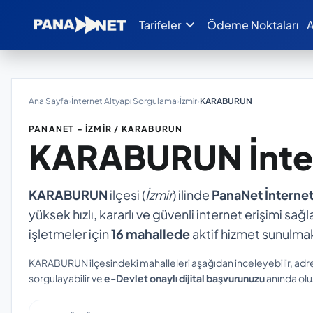
expand_more
Tarifeler
Ödeme Noktaları
A
Ana Sayfa
›
İnternet Altyapı Sorgulama
›
İzmir
›
KARABURUN
PANANET – İZMIR / KARABURUN
KARABURUN
İnt
KARABURUN
ilçesi (
İzmir
) ilinde
PanaNet İnterne
yüksek hızlı, kararlı ve güvenli internet erişimi sağl
işletmeler için
16 mahallede
aktif hizmet sunulmak
KARABURUN ilçesindeki mahalleleri aşağıdan inceleyebilir, adr
sorgulayabilir ve
e-Devlet onaylı dijital başvurunuzu
anında oluş