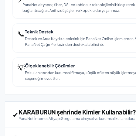
PanaNet altyapısı; fiber, DSL ve kablosuz teknolojilerini birleştirere
bağlantı sağlar. Ani hız düşüşleri ve kopukluklar yaşanmaz.
📞
Teknik Destek
Destek ve Arıza Kaydı talepleriniz için PanaNet Online İşlemlerd
PanaNet Çağrı Merkezinden destek alabilirsiniz.
💡
Ölçeklenebilir Çözümler
Ev kullanıcısından kurumsal firmaya, küçük ofisten büyük işletmey
seçeneği mevcuttur.
KARABURUN şehrinde Kimler Kullanabilir?
✔
PanaNet İnternet Altyapı Sorgulama bireysel ve kurumsal kullanıcılar