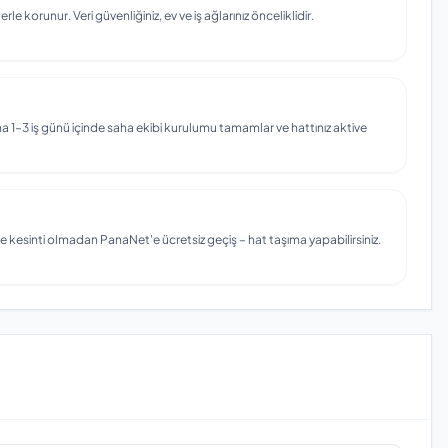
e korunur. Veri güvenliğiniz, ev ve iş ağlarınız önceliklidir.
 1–3 iş günü içinde saha ekibi kurulumu tamamlar ve hattınız aktive
e kesinti olmadan PanaNet'e ücretsiz geçiş – hat taşıma yapabilirsiniz.