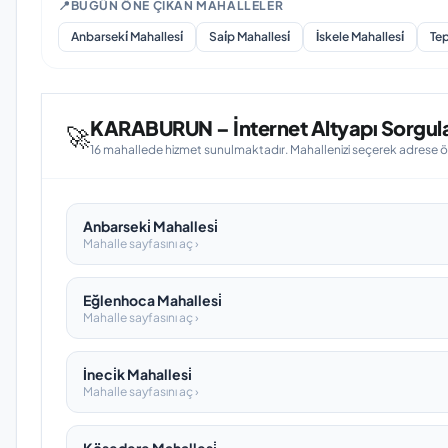
📍
BUGÜN ÖNE ÇIKAN MAHALLELER
Anbarseki̇ Mahallesi̇
Sai̇p Mahallesi̇
İskele Mahallesi̇
Tep
KARABURUN – İnternet Altyapı Sorgula
🚀
16 mahallede hizmet sunulmaktadır. Mahallenizi seçerek adrese öze
Anbarseki̇ Mahallesi̇
Mahalle sayfasını aç ›
Eğlenhoca Mahallesi̇
Mahalle sayfasını aç ›
İneci̇k Mahallesi̇
Mahalle sayfasını aç ›