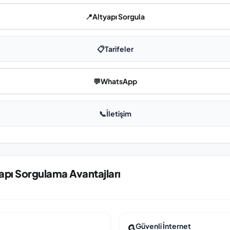
📍
Altyapı Sorgula
📋
Tarifeler
💬
WhatsApp
📞
İletişim
apı Sorgulama Avantajları
🔒
Güvenli İnternet