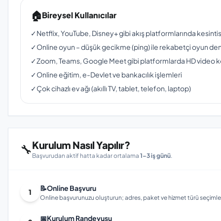
🏠
Bireysel Kullanıcılar
✓
Netflix, YouTube, Disney+ gibi akış platformlarında kesinti
✓
Online oyun – düşük gecikme (ping) ile rekabetçi oyun de
✓
Zoom, Teams, Google Meet gibi platformlarda HD video 
✓
Online eğitim, e-Devlet ve bankacılık işlemleri
✓
Çok cihazlı ev ağı (akıllı TV, tablet, telefon, laptop)
Kurulum Nasıl Yapılır?
🔧
Başvurudan aktif hatta kadar ortalama
1–3 iş günü
.
📝
Online Başvuru
1
Online başvurunuzu oluşturun; adres, paket ve hizmet türü seçimleri
📅
Kurulum Randevusu