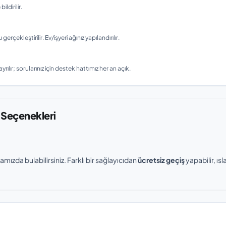
ldirilir.
ekleştirilir. Ev/işyeri ağınız yapılandırılır.
rılır; sorularınız için destek hattımız her an açık.
 Seçenekleri
amızda bulabilirsiniz. Farklı bir sağlayıcıdan
ücretsiz geçiş
yapabilir, ı