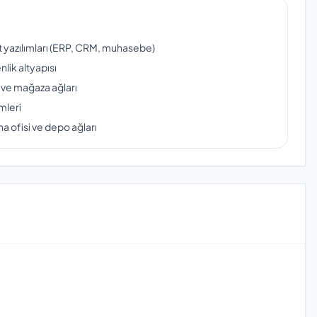
ut yazılımları (ERP, CRM, muhasebe)
lik altyapısı
 ve mağaza ağları
mleri
a ofisi ve depo ağları