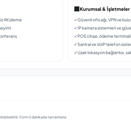
🏢
Kurumsal & İşletmeler
siz 4K izleme
✓
Güvenli ofis ağı, VPN ve bul
neyimi
✓
IP kamera sistemleri ve güven
konferans
✓
POS cihazı, ödeme terminali
✓
Santral ve VoIP telefon siste
✓
Uzak lokasyon bağlantısı, sah
nizi belirtin. Form 5 dakikada tamamlanır.