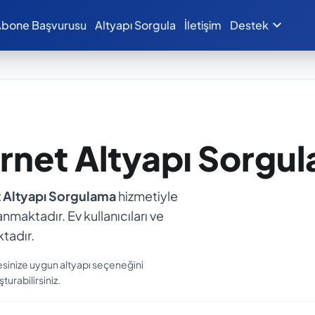
expand_more
bone Başvurusu
Altyapı Sorgula
İletişim
Destek
ernet Altyapı Sorgu
t Altyapı Sorgulama
hizmetiyle
anmaktadır. Ev kullanıcıları ve
tadır.
esinize uygun altyapı seçeneğini
turabilirsiniz.