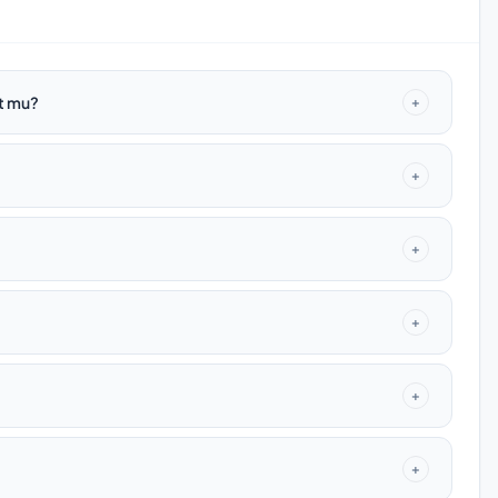
t mu?
+
+
+
+
+
+