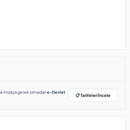
slak imzaya gerek olmadan
e-Devlet
📋 Tarifeleri İncele