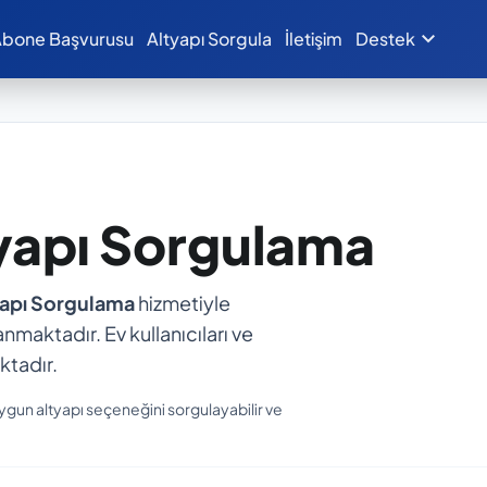
expand_more
bone Başvurusu
Altyapı Sorgula
İletişim
Destek
tyapı Sorgulama
yapı Sorgulama
hizmetiyle
anmaktadır. Ev kullanıcıları ve
ktadır.
uygun altyapı seçeneğini sorgulayabilir ve