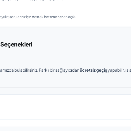
rılır; sorularınız için destek hattımız her an açık.
 Seçenekleri
amızda bulabilirsiniz. Farklı bir sağlayıcıdan
ücretsiz geçiş
yapabilir, ı