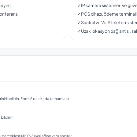
neyimi
✓
IP kamera sistemleri ve güven
konferans
✓
POS cihazı, ödeme terminali
✓
Santral ve VoIP telefon siste
✓
Uzak lokasyon bağlantısı, sah
nizi belirtin. Form 5 dakikada tamamlanır.
ldirilir.
ekleştirilir. Ev/işyeri ağınız yapılandırılır.