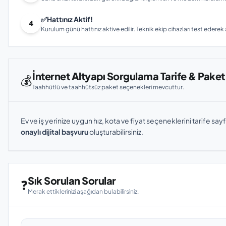
✅
Hattınız Aktif!
4
Kurulum günü hattınız aktive edilir. Teknik ekip cihazları test ederek ay
İnternet Altyapı Sorgulama Tarife & Paket
💰
Taahhütlü ve taahhütsüz paket seçenekleri mevcuttur.
Ev ve iş yerinize uygun hız, kota ve fiyat seçeneklerini tarife sayf
onaylı dijital başvuru
oluşturabilirsiniz.
Sık Sorulan Sorular
❓
Merak ettiklerinizi aşağıdan bulabilirsiniz.