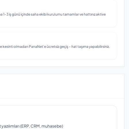
 1–3 iş günü içinde saha ekibi kurulumu tamamlar ve hattınız aktive
e kesinti olmadan PanaNet'e ücretsiz geçiş – hat taşıma yapabilirsiniz.
ut yazılımları (ERP, CRM, muhasebe)