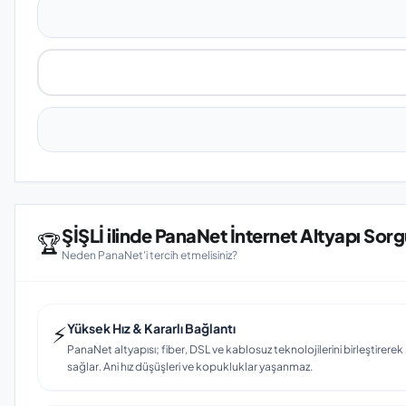
ŞİŞLİ ilinde PanaNet İnternet Altyapı Sor
🏆
Neden PanaNet'i tercih etmelisiniz?
⚡
Yüksek Hız & Kararlı Bağlantı
PanaNet altyapısı; fiber, DSL ve kablosuz teknolojilerini birleştirerek Ş
sağlar. Ani hız düşüşleri ve kopukluklar yaşanmaz.