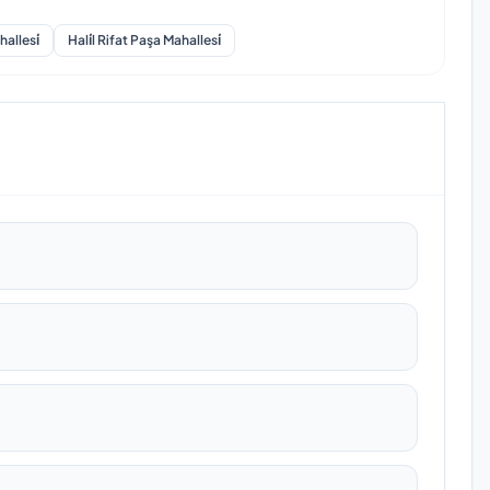
allesi̇
Hali̇l Rifat Paşa Mahallesi̇