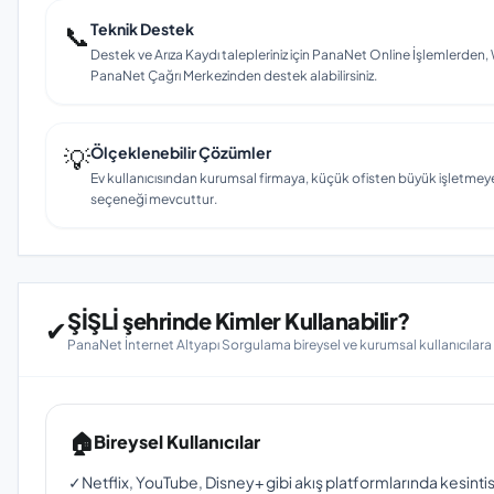
📞
Teknik Destek
Destek ve Arıza Kaydı talepleriniz için PanaNet Online İşlemlerd
PanaNet Çağrı Merkezinden destek alabilirsiniz.
💡
Ölçeklenebilir Çözümler
Ev kullanıcısından kurumsal firmaya, küçük ofisten büyük işletmey
seçeneği mevcuttur.
ŞİŞLİ şehrinde Kimler Kullanabilir?
✔
PanaNet İnternet Altyapı Sorgulama bireysel ve kurumsal kullanıcılar
🏠
Bireysel Kullanıcılar
✓
Netflix, YouTube, Disney+ gibi akış platformlarında kesinti