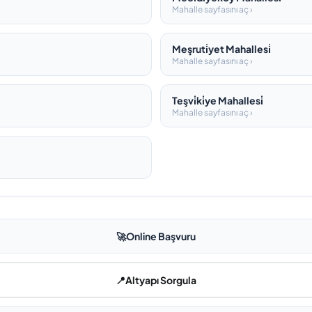
Mahalle sayfasını aç ›
Meşruti̇yet Mahallesi̇
Mahalle sayfasını aç ›
Teşvi̇ki̇ye Mahallesi̇
Mahalle sayfasını aç ›
🚀
Online Başvuru
📍
Altyapı Sorgula