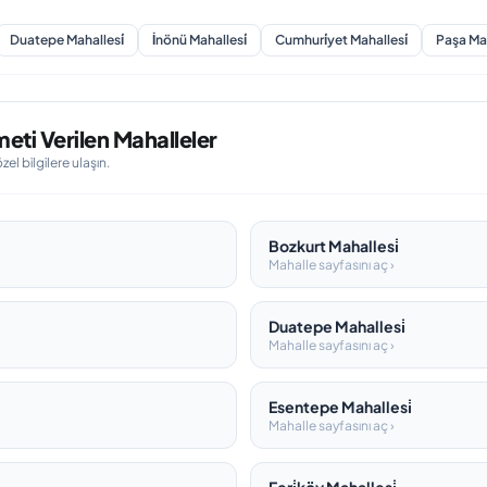
Duatepe Mahallesi̇
İnönü Mahallesi̇
Cumhuri̇yet Mahallesi̇
Paşa Mah
eti Verilen Mahalleler
l bilgilere ulaşın.
Bozkurt Mahallesi̇
Mahalle sayfasını aç ›
Duatepe Mahallesi̇
Mahalle sayfasını aç ›
Esentepe Mahallesi̇
Mahalle sayfasını aç ›