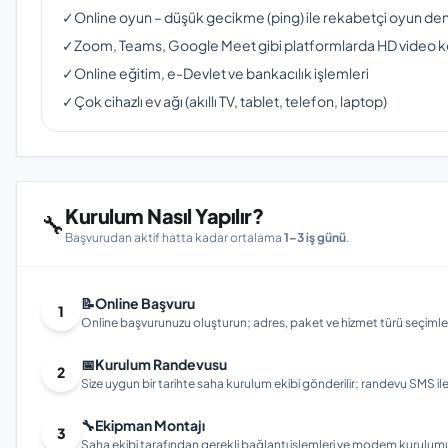
✓
Online oyun – düşük gecikme (ping) ile rekabetçi oyun de
✓
Zoom, Teams, Google Meet gibi platformlarda HD video 
✓
Online eğitim, e-Devlet ve bankacılık işlemleri
✓
Çok cihazlı ev ağı (akıllı TV, tablet, telefon, laptop)
Kurulum Nasıl Yapılır?
🔧
Başvurudan aktif hatta kadar ortalama
1–3 iş günü
.
📝
Online Başvuru
1
Online başvurunuzu oluşturun; adres, paket ve hizmet türü seçimleri
📅
Kurulum Randevusu
2
Size uygun bir tarihte saha kurulum ekibi gönderilir; randevu SMS ile bi
🔧
Ekipman Montajı
3
Saha ekibi tarafından gerekli bağlantı işlemleri ve modem kurulumu gerç