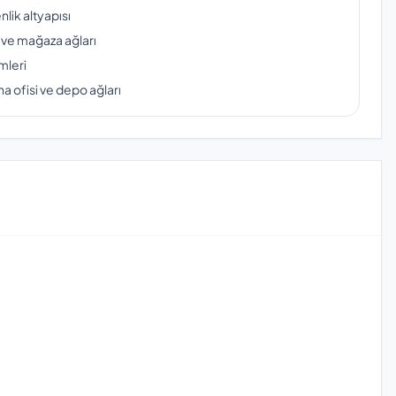
lik altyapısı
 ve mağaza ağları
mleri
a ofisi ve depo ağları