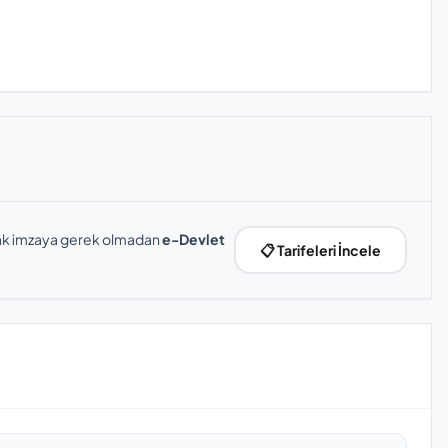
slak imzaya gerek olmadan
e-Devlet
📋 Tarifeleri İncele