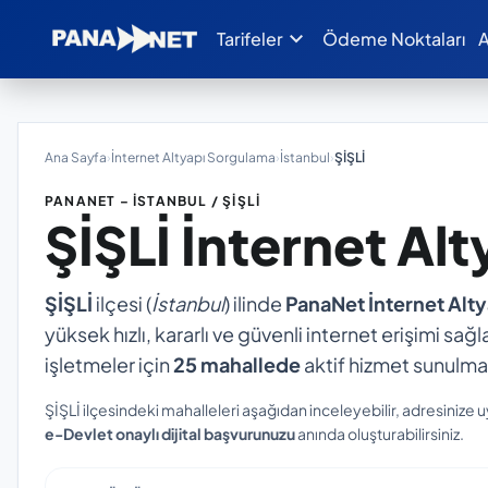
expand_more
Tarifeler
Ödeme Noktaları
A
Ana Sayfa
›
İnternet Altyapı Sorgulama
›
İstanbul
›
ŞİŞLİ
PANANET – İSTANBUL / ŞİŞLİ
ŞİŞLİ
İnternet Al
ŞİŞLİ
ilçesi (
İstanbul
) ilinde
PanaNet İnternet Alt
yüksek hızlı, kararlı ve güvenli internet erişimi sağl
işletmeler için
25 mahallede
aktif hizmet sunulma
ŞİŞLİ ilçesindeki mahalleleri aşağıdan inceleyebilir, adresinize 
e-Devlet onaylı dijital başvurunuzu
anında oluşturabilirsiniz.