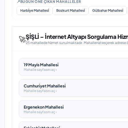
📍
BUGÜN ÖNE ÇIKAN MAHALLELER
Harbi̇ye Mahallesi̇
Bozkurt Mahallesi̇
Gülbahar Mahallesi̇
ŞİŞLİ – İnternet Altyapı Sorgulama Hizm
🚀
25 mahallede hizmet sunulmaktadır. Mahallenizi seçerek adrese öze
19 Mayis Mahallesi̇
Mahalle sayfasını aç ›
Cumhuri̇yet Mahallesi̇
Mahalle sayfasını aç ›
Ergenekon Mahallesi̇
Mahalle sayfasını aç ›