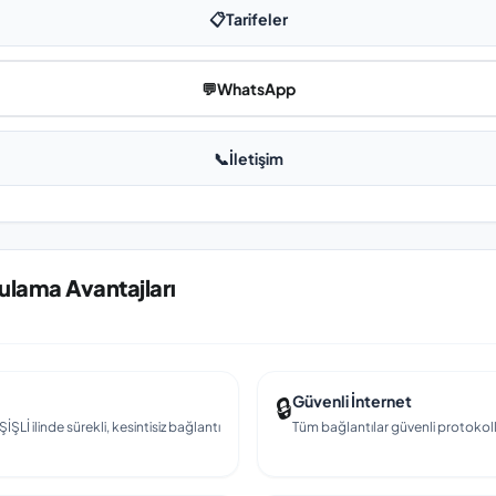
📋
Tarifeler
💬
WhatsApp
📞
İletişim
gulama Avantajları
🔒
Güvenli İnternet
İŞLİ ilinde sürekli, kesintisiz bağlantı
Tüm bağlantılar güvenli protokollerl