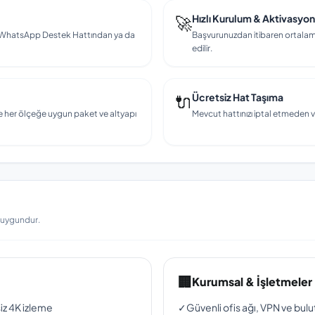
🚀
Hızlı Kurulum & Aktivasyon
en, WhatsApp Destek Hattından ya da
Başvurunuzdan itibaren ortalama
edilir.
🔌
Ücretsiz Hat Taşıma
e her ölçeğe uygun paket ve altyapı
Mevcut hattınızı iptal etmeden v
a uygundur.
🏢
Kurumsal & İşletmeler
siz 4K izleme
✓
Güvenli ofis ağı, VPN ve bul