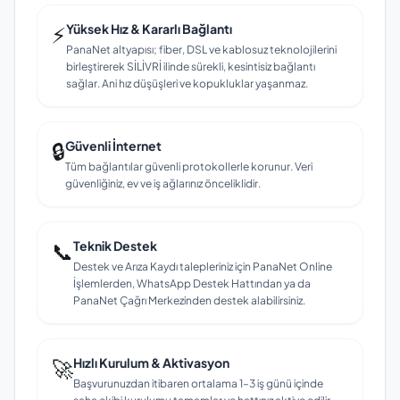
⚡
Yüksek Hız & Kararlı Bağlantı
PanaNet altyapısı; fiber, DSL ve kablosuz teknolojilerini
birleştirerek SİLİVRİ ilinde sürekli, kesintisiz bağlantı
sağlar. Ani hız düşüşleri ve kopukluklar yaşanmaz.
🔒
Güvenli İnternet
Tüm bağlantılar güvenli protokollerle korunur. Veri
güvenliğiniz, ev ve iş ağlarınız önceliklidir.
📞
Teknik Destek
Destek ve Arıza Kaydı talepleriniz için PanaNet Online
İşlemlerden, WhatsApp Destek Hattından ya da
PanaNet Çağrı Merkezinden destek alabilirsiniz.
🚀
Hızlı Kurulum & Aktivasyon
Başvurunuzdan itibaren ortalama 1–3 iş günü içinde