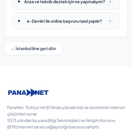
Arıza ve teknik destek için ne yapmalıyım?
+
e-Devlet ile online başvuru nasıl yapılır?
+
← İstanbul iline geri dön
PanaNet, Türkiye'nin 81 ilinde yüksek hızlı ve ekonomik internet
çözümleri sunar.
2013 yılından bu yana Bilgi Teknolojileri ve İletişim Kurumu
(BTK) internet servis sağlayıcılığı lisansına sahiptir.