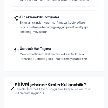
saha ekibi kurulumu tamamlar ve hattınız aktive edilir.
💡
Ölçeklenebilir Çözümler
Ev kullanıcısından kurumsal firmaya, küçük ofisten
büyük işletmeye her ölçeğe uygun paket ve altyapı
seçeneği mevcuttur.
🔌
Ücretsiz Hat Taşıma
Mevcut hattınızı iptal etmeden ve kesinti olmadan
PanaNet'e ücretsiz geçiş – hat taşıma yapabilirsiniz.
SİLİVRİ şehrinde Kimler Kullanabilir?
✔
PanaNet İnternet Altyapı Sorgulama bireysel ve kurumsal
kullanıcılara uygundur.