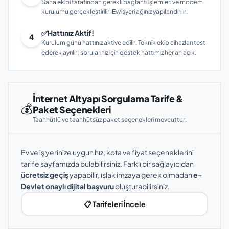
Saha ekibi tarafından gerekli bağlantı işlemleri ve modem
kurulumu gerçekleştirilir. Ev/işyeri ağınız yapılandırılır.
✅
Hattınız Aktif!
4
Kurulum günü hattınız aktive edilir. Teknik ekip cihazları test
ederek ayrılır; sorularınız için destek hattımız her an açık.
İnternet Altyapı Sorgulama Tarife &
💰
Paket Seçenekleri
Taahhütlü ve taahhütsüz paket seçenekleri mevcuttur.
Ev ve iş yerinize uygun hız, kota ve fiyat seçeneklerini
tarife sayfamızda bulabilirsiniz. Farklı bir sağlayıcıdan
ücretsiz geçiş
yapabilir, ıslak imzaya gerek olmadan
e-
Devlet onaylı dijital başvuru
oluşturabilirsiniz.
📋 Tarifeleri İncele