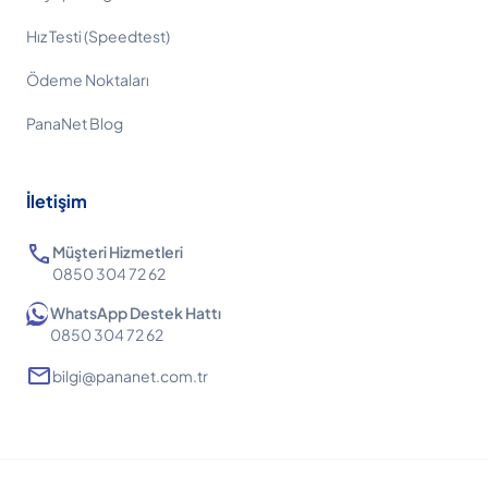
Hız Testi (Speedtest)
Ödeme Noktaları
PanaNet Blog
İletişim
call
Müşteri Hizmetleri
0850 304 72 62
WhatsApp Destek Hattı
0850 304 72 62
mail
bilgi@pananet.com.tr