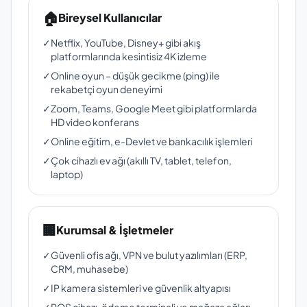
🏠
Bireysel Kullanıcılar
✓
Netflix, YouTube, Disney+ gibi akış
platformlarında kesintisiz 4K izleme
✓
Online oyun – düşük gecikme (ping) ile
rekabetçi oyun deneyimi
✓
Zoom, Teams, Google Meet gibi platformlarda
HD video konferans
✓
Online eğitim, e-Devlet ve bankacılık işlemleri
✓
Çok cihazlı ev ağı (akıllı TV, tablet, telefon,
laptop)
🏢
Kurumsal & İşletmeler
✓
Güvenli ofis ağı, VPN ve bulut yazılımları (ERP,
CRM, muhasebe)
✓
IP kamera sistemleri ve güvenlik altyapısı