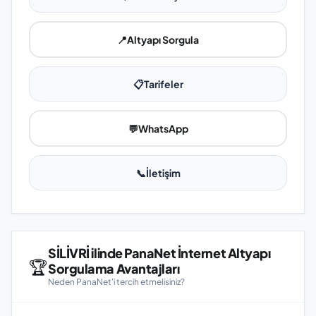
📍
Altyapı Sorgula
📋
Tarifeler
💬
WhatsApp
📞
İletişim
SİLİVRİ ilinde PanaNet İnternet Altyapı
🏆
Sorgulama Avantajları
Neden PanaNet'i tercih etmelisiniz?