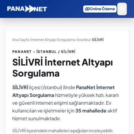
menu
payments
Online Ödeme
Ana Sayfa
›
İnternet Altyapı Sorgulama
›
İstanbul
›
SİLİVRİ
PANANET – İSTANBUL / SİLİVRİ
SİLİVRİ
İnternet Altyapı
Sorgulama
SİLİVRİ
ilçesi (
İstanbul
) ilinde
PanaNet İnternet
Altyapı Sorgulama
hizmetiyle yüksek hızlı, kararlı
ve güvenli internet erişimi sağlanmaktadır. Ev
kullanıcıları ve işletmeler için
35 mahallede
aktif
hizmet sunulmaktadır.
SİLİVRİ ilçesindeki mahalleleri aşağıdan inceleyebilir,