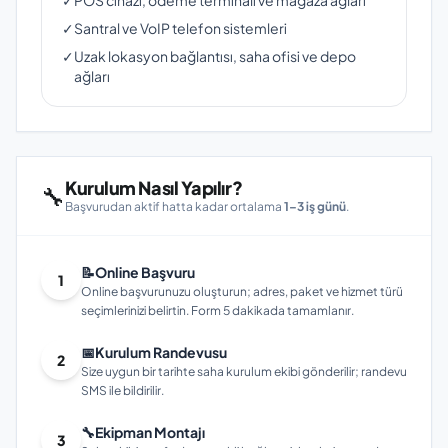
✓
POS cihazı, ödeme terminali ve mağaza ağları
✓
Santral ve VoIP telefon sistemleri
✓
Uzak lokasyon bağlantısı, saha ofisi ve depo
ağları
Kurulum Nasıl Yapılır?
🔧
Başvurudan aktif hatta kadar ortalama
1–3 iş günü
.
📝
Online Başvuru
1
Online başvurunuzu oluşturun; adres, paket ve hizmet türü
seçimlerinizi belirtin. Form 5 dakikada tamamlanır.
📅
Kurulum Randevusu
2
Size uygun bir tarihte saha kurulum ekibi gönderilir; randevu
SMS ile bildirilir.
🔧
Ekipman Montajı
3