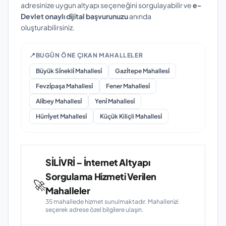
adresinize uygun altyapı seçeneğini sorgulayabilir ve
e-
Devlet onaylı dijital başvurunuzu
anında
oluşturabilirsiniz.
📍
BUGÜN ÖNE ÇIKAN MAHALLELER
Büyük Si̇nekli̇ Mahallesi̇
Gazi̇tepe Mahallesi̇
Fevzi̇paşa Mahallesi̇
Fener Mahallesi̇
Ali̇bey Mahallesi̇
Yeni̇ Mahallesi̇
Hürri̇yet Mahallesi̇
Küçük Kiliçli Mahallesi̇
SİLİVRİ – İnternet Altyapı
Sorgulama Hizmeti Verilen
🚀
Mahalleler
35 mahallede hizmet sunulmaktadır. Mahallenizi
seçerek adrese özel bilgilere ulaşın.