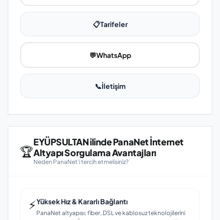
📋
Tarifeler
💬
WhatsApp
📞
İletişim
EYÜPSULTAN ilinde PanaNet İnternet
🏆
Altyapı Sorgulama Avantajları
Neden PanaNet'i tercih etmelisiniz?
⚡
Yüksek Hız & Kararlı Bağlantı
PanaNet altyapısı; fiber, DSL ve kablosuz teknolojilerini