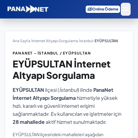
menu
payments
Online Ödeme
Ana Sayfa
›
İnternet Altyapı Sorgulama
›
İstanbul
›
EYÜPSULTAN
PANANET – İSTANBUL / EYÜPSULTAN
EYÜPSULTAN
İnternet
Altyapı Sorgulama
EYÜPSULTAN
ilçesi (
İstanbul
) ilinde
PanaNet
İnternet Altyapı Sorgulama
hizmetiyle yüksek
hızlı, kararlı ve güvenli internet erişimi
sağlanmaktadır. Ev kullanıcıları ve işletmeler için
28 mahallede
aktif hizmet sunulmaktadır.
EYÜPSULTAN ilçesindeki mahalleleri aşağıdan