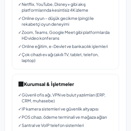
✓
Netflix, YouTube, Disney+ gibi akış
platformlarında kesintisiz 4K izleme
✓
Online oyun – düşük gecikme (ping) ile
rekabetçi oyun deneyimi
✓
Zoom, Teams, Google Meet gibi platformlarda
HD video konferans
✓
Online eğitim, e-Devlet ve bankacılık işlemleri
✓
Çok cihazlı ev ağı (akıllı TV, tablet, telefon,
laptop)
🏢
Kurumsal & İşletmeler
✓
Güvenli ofis ağı, VPN ve bulut yazılımları (ERP,
CRM, muhasebe)
✓
IP kamera sistemleri ve güvenlik altyapısı
✓
POS cihazı, ödeme terminali ve mağaza ağları
✓
Santral ve VoIP telefon sistemleri