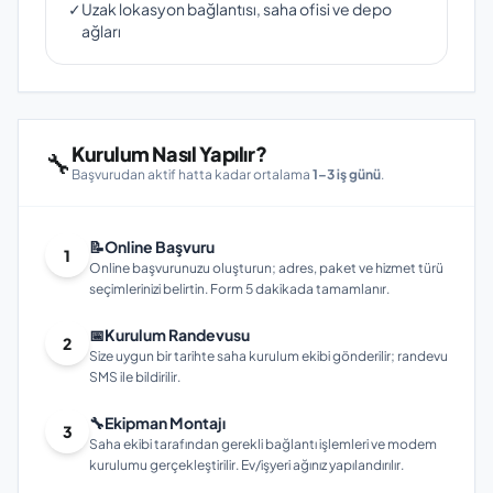
✓
Uzak lokasyon bağlantısı, saha ofisi ve depo
ağları
Kurulum Nasıl Yapılır?
🔧
Başvurudan aktif hatta kadar ortalama
1–3 iş günü
.
📝
Online Başvuru
1
Online başvurunuzu oluşturun; adres, paket ve hizmet türü
seçimlerinizi belirtin. Form 5 dakikada tamamlanır.
📅
Kurulum Randevusu
2
Size uygun bir tarihte saha kurulum ekibi gönderilir; randevu
SMS ile bildirilir.
🔧
Ekipman Montajı
3
Saha ekibi tarafından gerekli bağlantı işlemleri ve modem
kurulumu gerçekleştirilir. Ev/işyeri ağınız yapılandırılır.