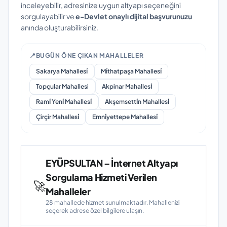
inceleyebilir, adresinize uygun altyapı seçeneğini
sorgulayabilir ve
e-Devlet onaylı dijital başvurunuzu
anında oluşturabilirsiniz.
📍
BUGÜN ÖNE ÇIKAN MAHALLELER
Sakarya Mahallesi̇
Mi̇thatpaşa Mahallesi̇
Topçular Mahallesi
Akpinar Mahallesi̇
Rami̇ Yeni̇ Mahallesi̇
Akşemsetti̇n Mahallesi̇
Çirçir Mahallesi̇
Emni̇yettepe Mahallesi̇
EYÜPSULTAN – İnternet Altyapı
Sorgulama Hizmeti Verilen
🚀
Mahalleler
28 mahallede hizmet sunulmaktadır. Mahallenizi
seçerek adrese özel bilgilere ulaşın.