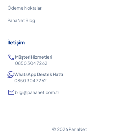
Ödeme Noktaları
PanaNet Blog
İletişim
call
Müşteri Hizmetleri
0850 304 72 62
WhatsApp Destek Hattı
0850 304 72 62
mail
bilgi@pananet.com.tr
© 2026 PanaNet