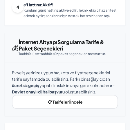
✅
Hattınız Aktif!
4
Kurulum günü hattınız aktive edilir. Teknik ekip cihazları test
ederek ayrılır; sorularınız için destek hattımız her an açık.
İnternet Altyapı Sorgulama Tarife &
💰
Paket Seçenekleri
Taahhütlü ve taahhütsüz paket seçenekleri mevcuttur.
Ev ve iş yerinize uygun hız, kota ve fiyat seçeneklerini
tarife sayfamızda bulabilirsiniz. Farklı bir sağlayıcıdan
ücretsiz geçiş
yapabilir, ıslak imzaya gerek olmadan
e-
Devlet onaylı dijital başvuru
oluşturabilirsiniz.
📋 Tarifeleri İncele