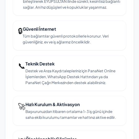
birleştirerek EYÜPSULTAN ilinde sürekli, kesintisiz bağlantı
sağlar. Ani hız düşüşleri ve kopukluklar yaşanmaz.
🔒
Güvenli İnternet
Tüm bağlantılar güvenli protokollerle korunur. Veri
güvenliğiniz, ev ve iş ağlarınız önceliklidir.
📞
Teknik Destek
Destek ve Arıza Kaydı talepleriniz için PanaNet Online
İşlemlerden, WhatsApp Destek Hattından ya da
PanaNet Çağrı Merkezinden destek alabilirsiniz.
🚀
Hızlı Kurulum & Aktivasyon
Başvurunuzdan itibaren ortalama 1–3 iş günü içinde
saha ekibi kurulumu tamamlar ve hattınız aktive edilir.